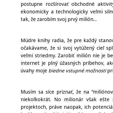
postupne rozšírovať obchodné aktivit
ekonomicky a technologicky veľmi siln
tak, že zarobím svoj prvý milión…
Múdre knihy radia, že pre každý stanov
očakávame, že si svoj vytúžený cieľ s
veľmi striedmy. Zarobiť milión nie je b
internet je plný úžasných príbehov, a
úvahy moje
biedne vstupné možnosti
prí
Musím sa síce priznať, že na “milióno
niekoľkokrát. No milionár však ešte
projektoch, práve naopak, ich potenciál