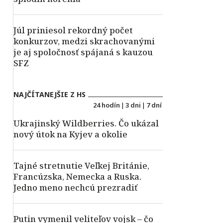
Júl priniesol rekordný počet
konkurzov, medzi skrachovanými
je aj spoločnosť spájaná s kauzou
SFZ
NAJČÍTANEJŠIE Z HS
24 hodín
|
3 dni
|
7 dní
Ukrajinský Wildberries. Čo ukázal
nový útok na Kyjev a okolie
Tajné stretnutie Veľkej Británie,
Francúzska, Nemecka a Ruska.
Jedno meno nechcú prezradiť
Putin vymenil veliteľov vojsk – čo