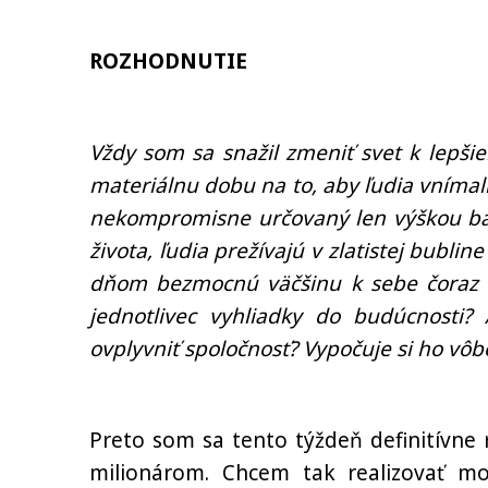
ROZHODNUTIE
Vždy som sa snažil zmeniť svet k lepšie
materiálnu dobu na to, aby ľudia vnímali
nekompromisne určovaný len výškou ban
života, ľudia prežívajú v zlatistej bubli
dňom bezmocnú väčšinu k sebe čoraz 
jednotlivec vyhliadky do budúcnosti?
ovplyvniť spoločnosť? Vypočuje si ho vô
Preto som sa tento týždeň definitívne
milionárom. Chcem tak realizovať moj