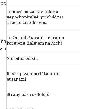
 po
To nové, nezastaviteľné a
nepochopiteľné, prichádza!
Trochu čistého vína
To Oni udržiavajú a chránia
tna
korupciu. Žalujem na Nich!
v a
Národná očista
Ruská psychiatrička proti
eutanázii
Strany nás rozdeľujú