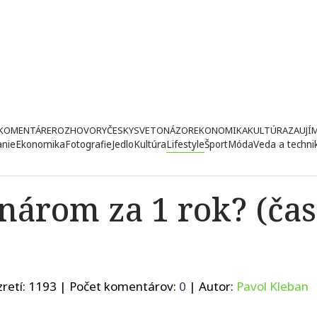
KOMENTÁRE
ROZHOVORY
ČESKY
SVETONÁZOR
EKONOMIKA
KULTÚRA
ZAUJÍ
anie
Ekonomika
Fotografie
Jedlo
Kultúra
Lifestyle
Šport
Móda
Veda a techni
onárom za 1 rok? (čas
retí:
1193
| Počet komentárov:
0
| Autor:
Pavol Kleban