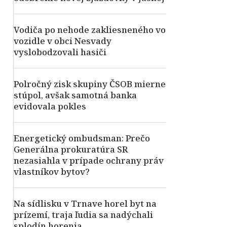
Vodiča po nehode zakliesneného vo
vozidle v obci Nesvady
vyslobodzovali hasiči
Polročný zisk skupiny ČSOB mierne
stúpol, avšak samotná banka
evidovala pokles
Energetický ombudsman: Prečo
Generálna prokuratúra SR
nezasiahla v prípade ochrany práv
vlastníkov bytov?
Na sídlisku v Trnave horel byt na
prízemí, traja ľudia sa nadýchali
splodín horenia