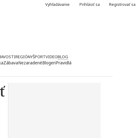
Vyhľadávanie
Prihlásiť sa
Registrovať sa
MAVOSTI
REGIÓNY
ŠPORT
VIDEO
BLOG
ka
Zábava
Nezaradené
Blogeri
Pravidlá
ť