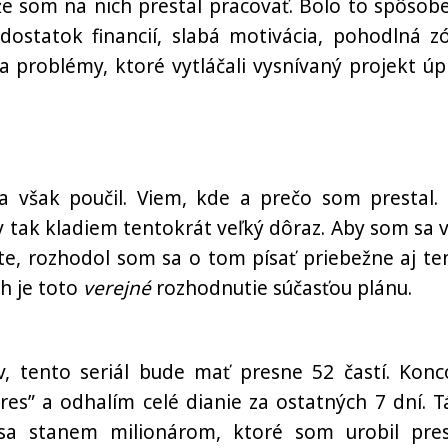
 že som na nich prestal pracovať. Bolo to spôsob
dostatok financií, slabá motivácia, pohodlná z
 problémy, ktoré vytláčali vysnívaný projekt úp
 však poučil. Viem, kde a prečo som prestal.
 tak kladiem tentokrát veľký dôraz. Aby som sa v
te, rozhodol som sa o tom písať priebežne aj te
h je toto
verejné
rozhodnutie súčasťou plánu.
v, tento seriál bude mať presne 52 častí. Kon
es” a odhalím celé dianie za ostatných 7 dní. T
 sa stanem milionárom, ktoré som urobil pre