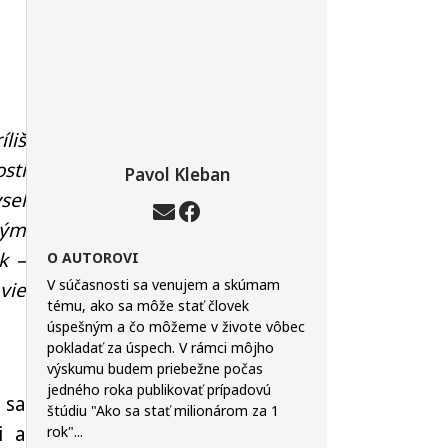
liš
sti
Pavol Kleban
sel
dým
k –
O AUTOROVI
V súčasnosti sa venujem a skúmam
vie
tému, ako sa môže stať človek
úspešným a čo môžeme v živote vôbec
pokladať za úspech. V rámci môjho
výskumu budem priebežne počas
jedného roka publikovať prípadovú
 sa
štúdiu "Ako sa stať milionárom za 1
i a
rok"...