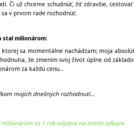
dí. Či už chceme schudnúť, žiť zdravšie, cestovať
e sa v prvom rade rozhodnúť.
 stal milionárom:
i, v ktorej sa momentálne nachádzam; moja absolú
hodnutia, že zmením svoj život úplne od základo
ionárom za každú cenu…
ledkom mojich dnešných rozhodnutí…
ať milionárom za 1 rok nájdete na tomto odkaze.