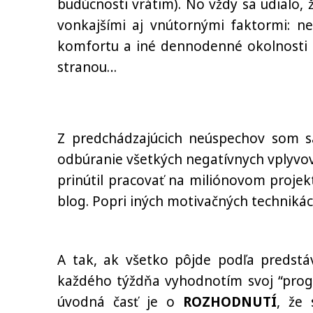
budúcnosti vrátim). No vždy sa udialo,
vonkajšími aj vnútornými faktormi: ne
komfortu a iné dennodenné okolnosti a
stranou…
Z predchádzajúcich neúspechov som sa
odbúranie všetkých negatívnych vplyvov
prinútil pracovať na miliónovom projek
blog. Popri iných motivačných technikác
A tak, ak všetko pôjde podľa predstá
každého týždňa vyhodnotím svoj “progr
úvodná časť je o
ROZHODNUTÍ
, že