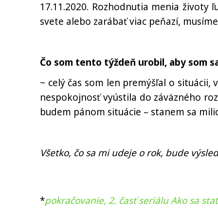
17.11.2020. Rozhodnutia menia životy ľu
svete alebo zarábať viac peňazí, musím
Čo som tento týždeň urobil, aby som sa
~ celý čas som len premýšľal o situáci
nespokojnosť vyústila do záväzného roz
budem pánom situácie – stanem sa mil
Všetko, čo sa mi udeje o rok, bude výs
*
pokračovanie, 2. časť seriálu Ako sa st