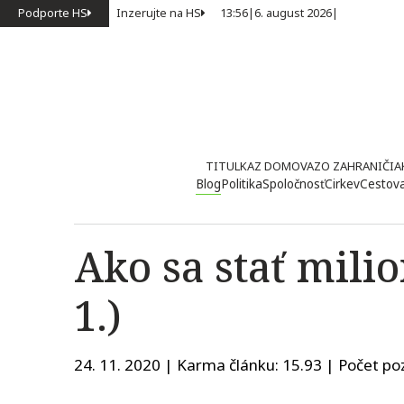
Podporte HS
Inzerujte na HS
13:56
|
6. august 2026
|
TITULKA
Z DOMOVA
ZO ZAHRANIČIA
Blog
Politika
Spoločnosť
Cirkev
Cestov
Ako sa stať mili
1.)
24. 11. 2020 | Karma článku:
15.93
| Počet poz