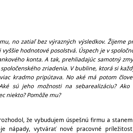
mu, no zatiaľ bez výrazných výsledkov. Žijeme prí
 vyššie hodnotové posolstvá. Úspech je v spoločno
kového konta. A tak, prehliadajúc samotný zmy
ne spoločenského zriadenia. V bubline, ktorá si kaž
viac kradmo pripútava. No aké má potom člove
 Aké sú jeho možnosti na sebarealizáciu? Ako 
bec niekto? Pomôže mu?
 rozhodol, že vybudujem úspešnú firmu a stanem
e nápady, vytvárať nové pracovné príležitost