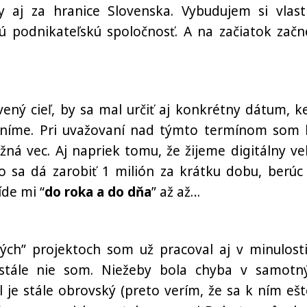
y aj za hranice Slovenska. Vybudujem si vlast
ú podnikateľskú spoločnosť. A na začiatok zač
ený cieľ, by sa mal určiť aj konkrétny dátum, k
plníme. Pri uvažovaní nad týmto termínom som 
ežná vec. Aj napriek tomu, že žijeme digitálny ve
ko sa dá zarobiť 1 milión za krátku dobu, berúc
de mi “
do roka a do dňa
” až až…
vých” projektoch som už pracoval aj v minulosti
 stále nie som. Niežeby bola chyba v samotn
 je stále obrovský (preto verím, že sa k ním ešt