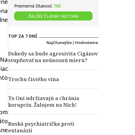
ené
Priemerná čítanosť:
763
óna
ĎALŠIE ČLÁNKY AUTORA
lne
TOP ZA 7 DNÍ
Najčítanejšie
|
Hodnotenie
Dokedy sa bude agresivita Cigánov
 Na
stupňovať na neúnosnú mieru?
iac
nto
Trochu čistého vína
To Oni udržiavajú a chránia
korupciu. Žalujem na Nich!
com
áto
Ruská psychiatrička proti
sne
eutanázii