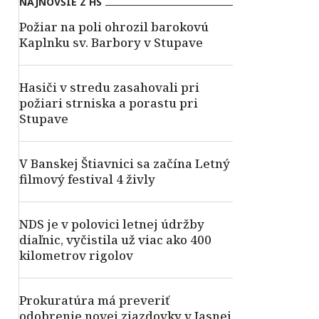
NAJNOVŠIE Z HS
Požiar na poli ohrozil barokovú
Kaplnku sv. Barbory v Stupave
Hasiči v stredu zasahovali pri
požiari strniska a porastu pri
Stupave
V Banskej Štiavnici sa začína Letný
filmový festival 4 živly
NDS je v polovici letnej údržby
diaľnic, vyčistila už viac ako 400
kilometrov rigolov
Prokuratúra má preveriť
odobrenie novej zjazdovky v Jasnej