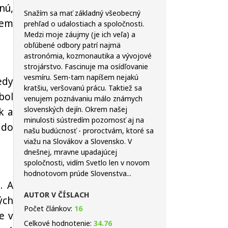
nú,
Snažím sa mať základný všeobecný
nem
prehľad o udalostiach a spoločnosti.
Medzi moje záujmy (je ich veľa) a
obľúbené odbory patrí najmä
astronómia, kozmonautika a vývojové
strojárstvo. Fascinuje ma osídľovanie
vesmíru. Sem-tam napíšem nejakú
edy
kratšiu, veršovanú prácu. Taktiež sa
bol
venujem poznávaniu málo známych
slovenských dejín. Okrem našej
k a
minulosti sústredím pozornosť aj na
 do
našu budúcnosť - proroctvám, ktoré sa
viažu na Slovákov a Slovensko. V
dnešnej, mravne upadajúcej
spoločnosti, vidím Svetlo len v novom
hodnotovom prúde Slovenstva...
. A
AUTOR V ČÍSLACH
ých
Počet článkov:
16
e v
Celkové hodnotenie:
34.76