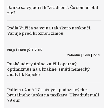
Danko sa vyjadril k "zradcom". Čo som urobil
zle?
Podľa Vučića sa vojna tak skoro neskončí.
Varuje pred hroznou zimou
NAJČÍTANEJŠIE Z HS
24 hodín
|
3 dni
|
7 dní
Ruské údery úplne zničili opatrný
optimizmus na Ukrajine, smúti nemecký
analytik Röpcke
Polícia už má 17-ročných podozrivých z
brutálneho útoku na taxikára. Ukradnúť mali
79 eur