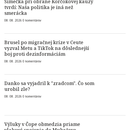
Šimečka pri obrane Korčokovej kauzy
tvrdí: Naša politika je iná než
smerácka
08. 08. 2026
0
komentárov
Brusel po migračnej kríze v Ceute
vyzval Metu a TikTok na dôslednejší
boj proti dezinformáciám
08. 08. 2026
0
komentárov
Danko sa vyjadril k "zradcom". Čo som
urobil zle?
08. 08. 2026
0
komentárov
Výluky v Čope obmedzia priame