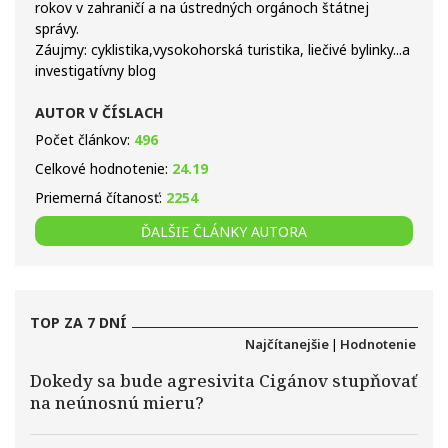
rokov v zahraničí a na ústredných orgánoch štátnej
správy.
Záujmy: cyklistika,vysokohorská turistika, liečivé bylinky...a
investigatívny blog
AUTOR V ČÍSLACH
Počet článkov:
496
Celkové hodnotenie:
24.19
Priemerná čítanosť:
2254
ĎALŠIE ČLÁNKY AUTORA
TOP ZA 7 DNÍ
Najčítanejšie
|
Hodnotenie
Dokedy sa bude agresivita Cigánov stupňovať
na neúnosnú mieru?