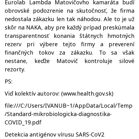
Eurolab Lambda Matovičovho kamaráta budí
obrovské podozrenie na skutočnosť, že firma
nedostala zákazku len tak náhodou. Ale to je už
skôr na NAKA, aby pre každý prípad preskúmala
transparentnosť konania štátnych hmotných
rezerv pri výbere tejto firmy a preverení
finančných tokov za zákazku. To sa však
nestane, keďže Matovič kontroluje silové
rezorty.
PS:
Viď kolektív autorov: (www.health.gov.sk)
file:///C:/Users/IVANUB~1/AppData/Local/Temp
/Standard-mikrobiologicka-diagnostika-
COVID_19.pdf
Detekcia antigénov vírusu SARS-CoV2