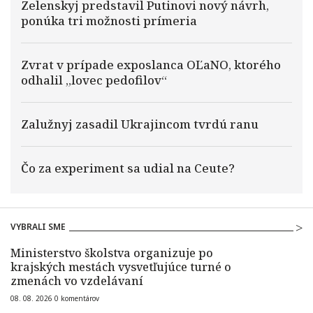
Zelenskyj predstavil Putinovi nový návrh,
ponúka tri možnosti prímeria
Zvrat v prípade exposlanca OĽaNO, ktorého
odhalil „lovec pedofilov“
Zalužnyj zasadil Ukrajincom tvrdú ranu
Čo za experiment sa udial na Ceute?
VYBRALI SME
Ministerstvo školstva organizuje po
krajských mestách vysvetľujúce turné o
zmenách vo vzdelávaní
08. 08. 2026
0
komentárov