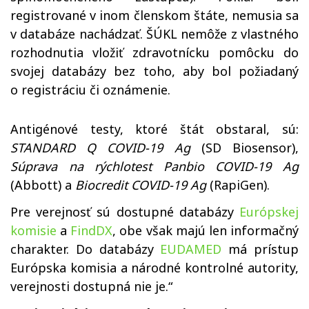
registrované v inom členskom štáte, nemusia sa
v databáze nachádzať. ŠÚKL nemôže z vlastného
rozhodnutia vložiť zdravotnícku pomôcku do
svojej databázy bez toho, aby bol požiadaný
o registráciu či oznámenie.
Antigénové testy, ktoré štát obstaral, sú:
STANDARD Q COVID-19 Ag
(SD Biosensor),
Súprava na rýchlotest Panbio COVID-19 Ag
(Abbott) a
Biocredit COVID-19 Ag
(RapiGen).
Pre verejnosť sú dostupné databázy
Európskej
komisie
a
FindDX
, obe však majú len informačný
charakter. Do databázy
EUDAMED
má prístup
Európska komisia a národné kontrolné autority,
verejnosti dostupná nie je.“