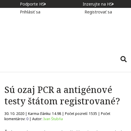
Podporte HS
Inzerujte na HS
Prihlásiť sa
Registrovať sa
Sú ozaj PCR a antigénové
testy štátom registrované?
30. 10. 2020 | Karma článku:
14.98
| Počet pozretí:
1535
| Počet
komentárov:
0
| Autor:
Ivan Štubňa