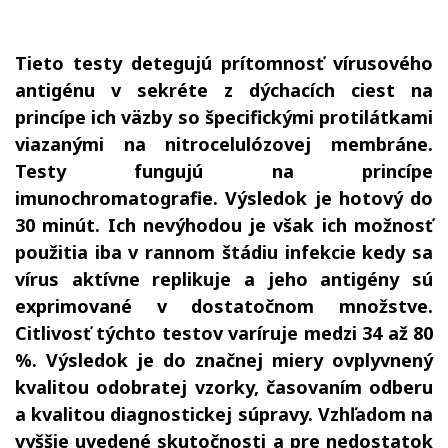
Tieto testy detegujú prítomnosť vírusového
antigénu v sekréte z dýchacích ciest na
princípe ich väzby so špecifickými protilátkami
viazanými na nitrocelulózovej membráne.
Testy fungujú na princípe
imunochromatografie. Výsledok je hotový do
30 minút. Ich nevýhodou je však ich možnosť
použitia iba v rannom štádiu infekcie kedy sa
vírus aktívne replikuje a jeho antigény sú
exprimované v dostatočnom množstve.
Citlivosť týchto testov varíruje medzi 34 až 80
%. Výsledok je do značnej miery ovplyvnený
kvalitou odobratej vzorky, časovaním odberu
a kvalitou diagnostickej súpravy. Vzhľadom na
vyššie uvedené skutočnosti a pre nedostatok