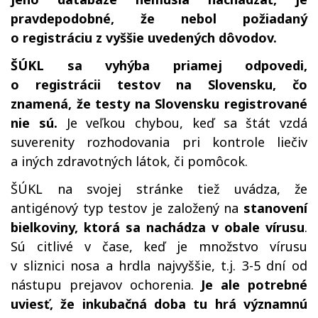
pravdepodobné, že nebol požiadaný
o registráciu z vyššie uvedených dôvodov.
ŠÚKL sa vyhýba priamej odpovedi,
o registrácii testov na Slovensku, čo
znamená, že testy na Slovensku registrované
nie sú.
Je veľkou chybou, keď sa štát vzdá
suverenity rozhodovania pri kontrole liečiv
a iných zdravotných látok, či pomôcok.
ŠÚKL na svojej stránke tiež uvádza, že
antigénový typ testov je založený na
stanovení
bielkoviny, ktorá sa nachádza v obale vírusu
.
Sú citlivé v čase, keď je množstvo vírusu
v sliznici nosa a hrdla najvyššie, t.j. 3-5 dní od
nástupu prejavov ochorenia.
Je ale potrebné
uviesť, že inkubačná doba tu hrá významnú