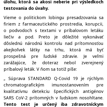
úlohu, ktorá sa akosi neberie pri výsledkoch
testovania do úvahy.
Vieme o politickom lobingu presadzovania sa
firiem z farmaceutického prostredia, korupcii,
o podvodoch s textami v príbalovom letáku
liečiv a pod. Preto je dôležité vykonávať
dôslednú národnú kontrolu nad prítomnosťou
akejkoľvek látky na trhu, ktorá má byť
prospešná pre ľudské zdravie. Je veľmi
zarážajúce, že doteraz nebol zverejnený
príbalový leták. V ňom sa totiž píše:
„ Súprava STANDARD Q-Covid 19 je rýchlym
chromatografickým imunostanovením pre
kvalitatívnu detekciu špecifických antigénov
SARS CoV-2 prítomných v ľudskom nosohltane.
Tento test je určený iba zdravotníckym