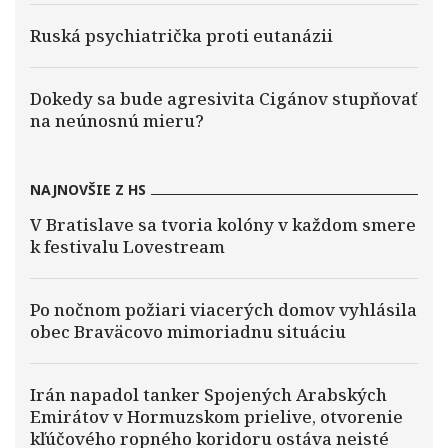
Ruská psychiatrička proti eutanázii
Dokedy sa bude agresivita Cigánov stupňovať
na neúnosnú mieru?
NAJNOVŠIE Z HS
V Bratislave sa tvoria kolóny v každom smere
k festivalu Lovestream
Po nočnom požiari viacerých domov vyhlásila
obec Braväcovo mimoriadnu situáciu
Irán napadol tanker Spojených Arabských
Emirátov v Hormuzskom prielive, otvorenie
kľúčového ropného koridoru ostáva neisté