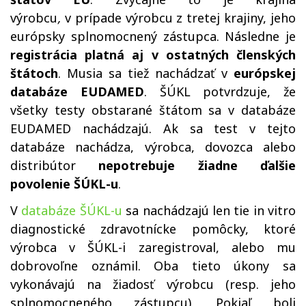
výrobcu
,
v prípade výrobcu z tretej krajiny, jeho
európsky splnomocnený zástupca. Následne je
registrácia platná aj v ostatných členských
štátoch
. Musia sa tiež nachádzať v
európskej
databáze EUDAMED
. ŠÚKL potvrdzuje, že
všetky testy obstarané štátom sa v databáze
EUDAMED nachádzajú. Ak sa test v tejto
databáze nachádza, výrobca, dovozca alebo
distribútor
nepotrebuje žiadne ďalšie
povolenie ŠÚKL-u
.
V
databáze ŠÚKL-u
sa nachádzajú len tie in vitro
diagnostické zdravotnícke pomôcky, ktoré
výrobca v ŠÚKL-i zaregistroval, alebo mu
dobrovoľne oznámil. Oba tieto úkony sa
vykonávajú na žiadosť výrobcu (resp. jeho
splnomocneného zástupcu). Pokiaľ boli