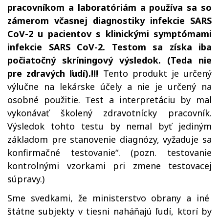
pracovníkom a laboratóriám a používa sa so
zámerom včasnej diagnostiky infekcie SARS
CoV-2 u pacientov s klinickými symptómami
infekcie SARS CoV-2. Testom sa získa iba
počiatočný skríningový výsledok. (Teda nie
pre zdravých ľudí).!!!
Tento produkt je určený
výlučne na lekárske účely a nie je určený na
osobné použitie. Test a interpretáciu by mal
vykonávať školený zdravotnícky pracovník.
Výsledok tohto testu by nemal byť jediným
základom pre stanovenie diagnózy, vyžaduje sa
konfirmačné testovanie“. (pozn. testovanie
kontrolnými vzorkami pri zmene testovacej
súpravy.)
Sme svedkami, že ministerstvo obrany a iné
štátne subjekty v tiesni naháňajú ľudí, ktorí by