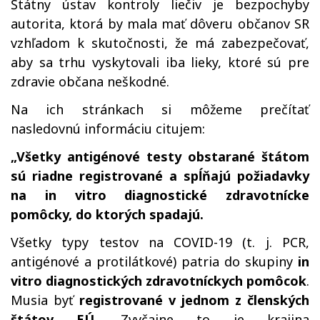
Štátny ústav kontroly liečiv je bezpochyby
autorita, ktorá by mala mať dôveru občanov SR
vzhľadom k skutočnosti, že má zabezpečovať,
aby sa trhu vyskytovali iba lieky, ktoré sú pre
zdravie občana neškodné.
Na ich stránkach si môžeme prečítať
nasledovnú informáciu citujem:
„Všetky antigénové testy obstarané štátom
sú riadne registrované a spĺňajú požiadavky
na in vitro diagnostické zdravotnícke
pomôcky, do ktorých spadajú.
Všetky typy testov na COVID-19 (t. j. PCR,
antigénové a protilátkové) patria do skupiny
in
vitro diagnostických zdravotníckych pomôcok
.
Musia byť
registrované v jednom z členských
štátov EÚ
. Zvyčajne to je krajina