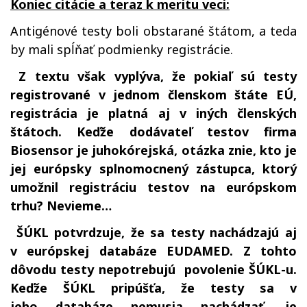
Koniec citácie a teraz k meritu veci:
Antigénové testy boli obstarané štátom, a teda
by mali spĺňať podmienky registrácie.
Z textu však vyplýva, že pokiaľ sú testy
registrované v jednom členskom štáte EÚ,
registrácia je platná aj v iných členských
štátoch. Keďže dodávateľ testov firma
Biosensor je juhokórejská, otázka znie, kto je
jej európsky splnomocnený zástupca, ktorý
umožnil registráciu testov na európskom
trhu? Nevieme…
ŠÚKL potvrdzuje, že sa testy nachádzajú aj
v európskej databáze EUDAMED. Z tohto
dôvodu testy nepotrebujú povolenie ŠÚKL-u.
Keďže ŠÚKL pripúšťa, že testy sa v
jeho databáze nemusia nachádzať, je