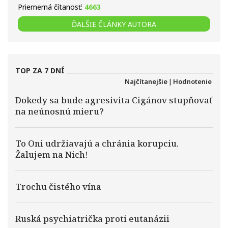
Priemerná čítanosť:
4663
ĎALŠIE ČLÁNKY AUTORA
TOP ZA 7 DNÍ
Najčítanejšie
|
Hodnotenie
Dokedy sa bude agresivita Cigánov stupňovať
na neúnosnú mieru?
To Oni udržiavajú a chránia korupciu.
Žalujem na Nich!
Trochu čistého vína
Ruská psychiatrička proti eutanázii