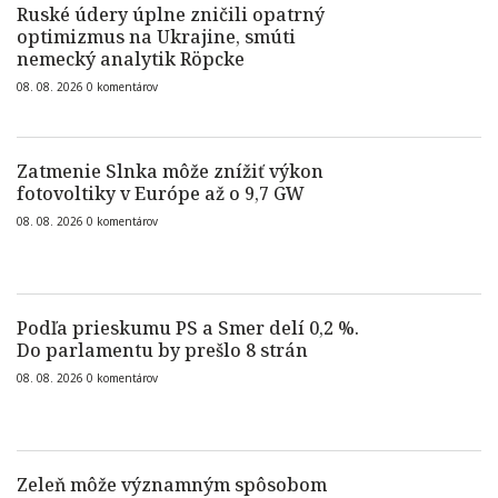
Ruské údery úplne zničili opatrný
optimizmus na Ukrajine, smúti
nemecký analytik Röpcke
08. 08. 2026
0
komentárov
Zatmenie Slnka môže znížiť výkon
fotovoltiky v Európe až o 9,7 GW
08. 08. 2026
0
komentárov
Podľa prieskumu PS a Smer delí 0,2 %.
Do parlamentu by prešlo 8 strán
08. 08. 2026
0
komentárov
Zeleň môže významným spôsobom