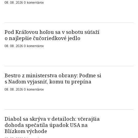
08. 08. 2026
0
komentárov
Pod Kráľovou hoľou sa v sobotu súťaží
o najlepšie čučoriedkové jedlo
08. 08. 2026
0
komentárov
Bestro z ministerstva obrany: Poďme si
s Naďom vyjasniť, komu tu prepína
08. 08. 2026
0
komentárov
Diabol sa skrýva v detailoch: včerajšia
dohoda spečatila úpadok USA na
Blízkom východe