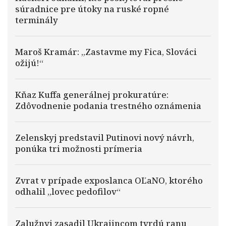
súradnice pre útoky na ruské ropné
terminály
Maroš Kramár: „Zastavme my Fica, Slováci
ožijú!“
Kňaz Kuffa generálnej prokuratúre:
Zdôvodnenie podania trestného oznámenia
Zelenskyj predstavil Putinovi nový návrh,
ponúka tri možnosti prímeria
Zvrat v prípade exposlanca OĽaNO, ktorého
odhalil „lovec pedofilov“
Zalužnyj zasadil Ukrajincom tvrdú ranu