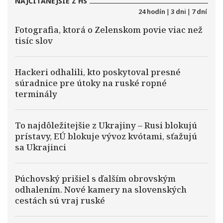
NAJČÍTANEJŠIE Z HS
24 hodín
|
3 dni
|
7 dní
Fotografia, ktorá o Zelenskom povie viac než
tisíc slov
Hackeri odhalili, kto poskytoval presné
súradnice pre útoky na ruské ropné
terminály
To najdôležitejšie z Ukrajiny – Rusi blokujú
prístavy, EÚ blokuje vývoz kvótami, sťažujú
sa Ukrajinci
Púchovský prišiel s ďalším obrovským
odhalením. Nové kamery na slovenských
cestách sú vraj ruské