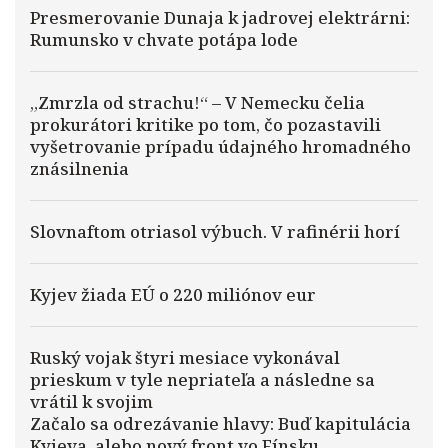
Presmerovanie Dunaja k jadrovej elektrárni:
Rumunsko v chvate potápa lode
„Zmrzla od strachu!“ – V Nemecku čelia
prokurátori kritike po tom, čo pozastavili
vyšetrovanie prípadu údajného hromadného
znásilnenia
Slovnaftom otriasol výbuch. V rafinérii horí
Kyjev žiada EÚ o 220 miliónov eur
Ruský vojak štyri mesiace vykonával
prieskum v tyle nepriateľa a následne sa
vrátil k svojim
Začalo sa odrezávanie hlavy: Buď kapitulácia
Kyjeva, alebo nový front vo Fínsku