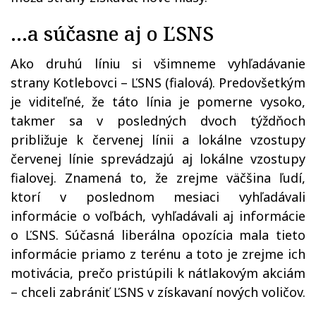
…a súčasne aj o ĽSNS
Ako druhú líniu si všimneme vyhľadávanie
strany Kotlebovci – ĽSNS (fialová). Predovšetkým
je viditeľné, že táto línia je pomerne vysoko,
takmer sa v posledných dvoch týždňoch
približuje k červenej línii a lokálne vzostupy
červenej línie sprevádzajú aj lokálne vzostupy
fialovej. Znamená to, že zrejme väčšina ľudí,
ktorí v poslednom mesiaci vyhľadávali
informácie o voľbách, vyhľadávali aj informácie
o ĽSNS. Súčasná liberálna opozícia mala tieto
informácie priamo z terénu a toto je zrejme ich
motivácia, prečo pristúpili k nátlakovým akciám
– chceli zabrániť ĽSNS v získavaní nových voličov.