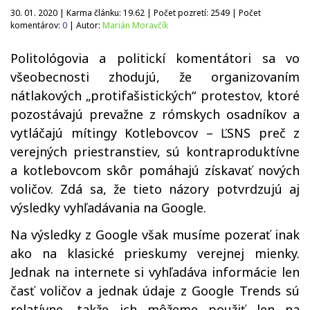
30. 01. 2020 | Karma článku:
19.62
| Počet pozretí:
2549
| Počet
komentárov:
0
| Autor:
Marián Moravčík
Politológovia a politickí komentátori sa vo
všeobecnosti zhodujú, že organizovaním
nátlakových „protifašistických“ protestov, ktoré
pozostávajú prevažne z rómskych osadníkov a
vytláčajú mítingy Kotlebovcov – ĽSNS preč z
verejných priestranstiev, sú kontraproduktívne
a kotlebovcom skôr pomáhajú získavať nových
voličov. Zdá sa, že tieto názory potvrdzujú aj
výsledky vyhľadávania na Google.
Na výsledky z Google však musíme pozerať inak
ako na klasické prieskumy verejnej mienky.
Jednak na internete si vyhľadáva informácie len
časť voličov a jednak údaje z Google Trends sú
relatívne, takže ich môžeme použiť len na