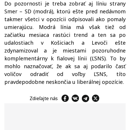
Do pozornosti je treba zobrať aj líniu strany
Smer – SD (modrá), ktorú ešte pred nedávnom
takmer všetci v opozícii odpisovali ako pomaly
umierajúcu. Modrá línia má však tiež od
začiatku mesiaca rastúci trend a ten sa po
udalostiach v Košiciach a Levoči ešte
zdynamizoval a je miestami pozoruhodne
komplementárny k fialovej línii (ĽSNS). To by
mohlo naznačovať, že ak sa aj podarilo časť
voličov odradiť od voľby ĽSNS, títo
pravdepodobne neskončia u liberálnej opozície.
Zdieľajte nás