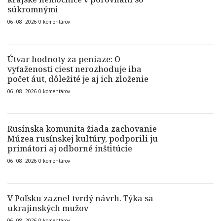
súkromnými
06. 08. 2026
0
komentárov
Útvar hodnoty za peniaze: O
vyťaženosti ciest nerozhoduje iba
počet áut, dôležité je aj ich zloženie
06. 08. 2026
0
komentárov
Rusínska komunita žiada zachovanie
Múzea rusínskej kultúry, podporili ju
primátori aj odborné inštitúcie
06. 08. 2026
0
komentárov
V Poľsku zaznel tvrdý návrh. Týka sa
ukrajinských mužov
06. 08. 2026
0
komentárov