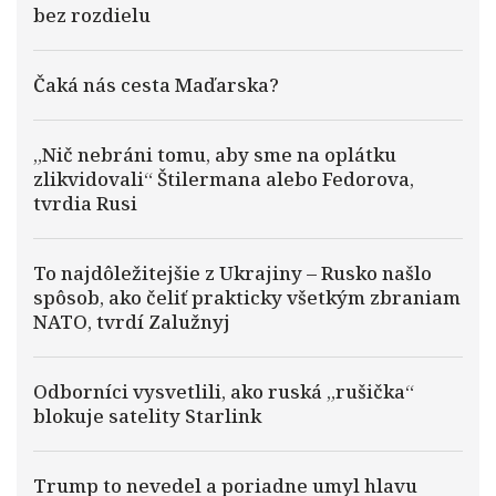
bez rozdielu
Čaká nás cesta Maďarska?
„Nič nebráni tomu, aby sme na oplátku
zlikvidovali“ Štilermana alebo Fedorova,
tvrdia Rusi
To najdôležitejšie z Ukrajiny – Rusko našlo
spôsob, ako čeliť prakticky všetkým zbraniam
NATO, tvrdí Zalužnyj
Odborníci vysvetlili, ako ruská „rušička“
blokuje satelity Starlink
Trump to nevedel a poriadne umyl hlavu