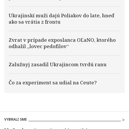
Ukrajinskí muži dajú Poliakov do late, hneď
ako sa vrátia z frontu
Zvrat v prípade exposlanca OĽaNO, ktorého
odhalil „lovec pedofilov“
Zalužnyj zasadil Ukrajincom tvrdú ranu
Čo za experiment sa udial na Ceute?
VYBRALI SME