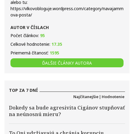
alebo tu:
https://vlkovobloguje.wordpress.com/category/navajamm
ova-posta/
AUTOR V ČÍSLACH
Počet článkov:
95
Celkové hodnotenie:
17.35
Priemerná čítanosť:
1595
ĎALŠIE ČLÁNKY AUTORA
TOP ZA 7 DNÍ
Najčítanejšie
|
Hodnotenie
Dokedy sa bude agresivita Cigánov stupňovať
na neúnosnú mieru?
To Oni udržiavajú a chránia korupciu.