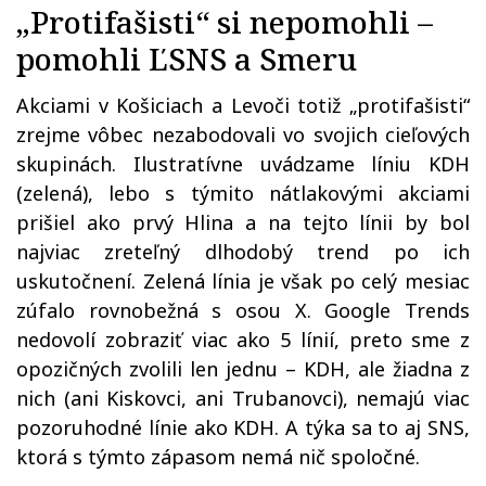
„Protifašisti“ si nepomohli –
pomohli ĽSNS a Smeru
Akciami v Košiciach a Levoči totiž „protifašisti“
zrejme vôbec nezabodovali vo svojich cieľových
skupinách. Ilustratívne uvádzame líniu KDH
(zelená), lebo s týmito nátlakovými akciami
prišiel ako prvý Hlina a na tejto línii by bol
najviac zreteľný dlhodobý trend po ich
uskutočnení. Zelená línia je však po celý mesiac
zúfalo rovnobežná s osou X. Google Trends
nedovolí zobraziť viac ako 5 línií, preto sme z
opozičných zvolili len jednu – KDH, ale žiadna z
nich (ani Kiskovci, ani Trubanovci), nemajú viac
pozoruhodné línie ako KDH. A týka sa to aj SNS,
ktorá s týmto zápasom nemá nič spoločné.