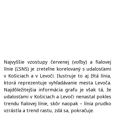
Najvyššie vzostupy červenej (voľby) a fialovej
línie (ĽSNS) je zreteľne korelovaný s udalosťami
v Košiciach a v Levoči. Ilustruje to aj žltá línia,
ktorá reprezentuje vyhľadávanie mesta Levoča.
Najdôležitejšia informácia grafu je však tá, že
udalosťami v Košiciach a Levoči nenastal pokles
trendu fialovej línie, skôr naopak – línia prudko
vzrástla a trend rastu, zdá sa, pokračuje.