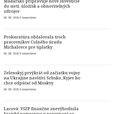
Maďarsko pripravuje nové investície
do sietí, úložísk a obnoviteľných
zdrojov
06. 08. 2026
0
komentárov
Prokuratúra obžalovala troch
pracovníkov Colného úradu
Michalovce pre úplatky
06. 08. 2026
0
komentárov
Zelenskyj prvýkrát od začiatku vojny
na Ukrajine navštívi Srbsko, Kyjev ho
chce odpútať od Moskvy
06. 08. 2026
0
komentárov
Lacová: VšZP finančne znevýhodnila
krajské nemocnice v porovnaní so