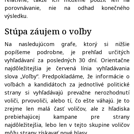
porovnávanie, nie na odhad konečného
výsledku.
Stúpa záujem o voľby
Na nasledujúcom grafe, ktorý si nižšie
popíšeme podrobne, je prehľad určitých
vyhľadávaní za posledných 30 dní. Orientačne
najdôležitejšia je červená línia vyhľadávania
slova „Voľby“. Predpokladáme, že informácie o
voľbách a kandidátoch za jednotlivé politické
strany si vyhľadávajú prevažne nerozhodnutí
voliči, prvovoliči, alebo tí, čo ešte váhajú. Je to
zrejme len malá časť voličov, ale z hľadiska
prebiehajúcej kampane pre strany
najdôležitejšia, lebo len v tejto skupine voličov
môžu strany získavať nové hlasy.