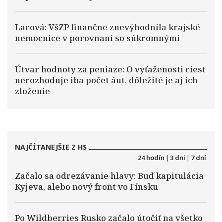
Lacová: VšZP finančne znevýhodnila krajské
nemocnice v porovnaní so súkromnými
Útvar hodnoty za peniaze: O vyťaženosti ciest
nerozhoduje iba počet áut, dôležité je aj ich
zloženie
NAJČÍTANEJŠIE Z HS
24 hodín
|
3 dni
|
7 dní
Začalo sa odrezávanie hlavy: Buď kapitulácia
Kyjeva, alebo nový front vo Fínsku
Po Wildberries Rusko začalo útočiť na všetko