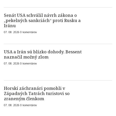
Senát USA schválil návrh zákona o
„pekelných sankciách“ proti Rusku a
Iránu
07. 08. 2026
0
komentárov
USA a Irán sú blízko dohody. Bessent
naznačil možný zlom
07. 08. 2026
0
komentárov
Horskí záchranári pomohli v
Západných Tatrách turistovi so
zraneným členkom
07. 08. 2026
0
komentárov