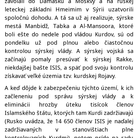
zavolali do Damasku a Moskvy a na ruskej
leteckej základni Hmeimim v Sýrii uzatvorili
spoločnú dohodu. A tá sa už aj realizuje, sýrske
mestá Manbidž, Tabka a Al-Mansoora, ktoré
boli ešte do nedele pod vládou Kurdov, sú od
pondelku už pod plnou alebo čiastočnou
kontrolou sýrskej vlády. A sýrskej vojská sa
začínajú pomaly presúvať k sýrskej Rakke,
niekdajšej bašte ISIS, a späť pod svoju kontrolu
získavať veľké územia tzv. kurdskej Rojavy.
A keď dôjde k zabezpečeniu týchto území, k ich
začleneniu pod správu sýrskej vlády a k
eliminácii hrozby úteku tisícok členov
Islamského štátu, ktorých tam Kurdi zadržiavajú
(Rusko uvádza, že 14 650 členov ISIS je naďalej
zadržiavaných v stanovištiach plne
kontrolovaných Kurdmi), potom príde na radu