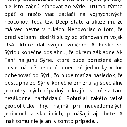
ale isto začnú sťahovať zo Sýrie. Trump týmto
opäť o niečo viac zatlačí na vojnychtivých
neoconov, teda tzv. Deep State a ukáže im, že
má vec pevne v rukách. Nehovoriac o tom, že
pred voľbami dodrží sľuby so sťahovaním vojsk
USA, ktoré dal svojim voličom. A Rusko so
Sýriou konečne dosiahnu, že okrem základne Al-
Tanf na juhu Sýrie, ktorá bude poriešená ako
posledná, už nebudú americké jednotky voľne
pobehovať po Sýrii, čo bude mať za následok, že
postupne zo Sýrie konečne zmiznú aj špeciálne
jednotky iných západných krajín, ktoré sa tam
nezákonne nachádzajú. Bohužiaľ takéto veľké
geopolitické hry, najmä pri neuvedomelých
jedincoch a skupinách, prinášajú aj obete. A
inak tomu nie je ani v tomto prípade…