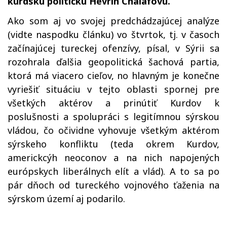
kurdskú političku Hevrin Chalafovú.
Ako som aj vo svojej predchádzajúcej analýze
(vidte naspodku článku) vo štvrtok, tj. v časoch
začínajúcej tureckej ofenzívy, písal, v Sýrii sa
rozohrala ďalšia geopolitická šachová partia,
ktorá má viacero cieľov, no hlavným je konečne
vyriešiť situáciu v tejto oblasti spornej pre
všetkých aktérov a prinútiť Kurdov k
poslušnosti a spolupráci s legitímnou sýrskou
vládou, čo očividne vyhovuje všetkým aktérom
sýrskeho konfliktu (teda okrem Kurdov,
americkcýh neoconov a na nich napojených
európskych liberálnych elít a vlád). A to sa po
pár dňoch od tureckého vojnového ťaženia na
sýrskom území aj podarilo.