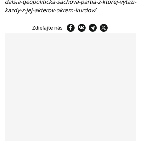
dalsia-geopoliticka-sachova-partia-z-ktorej-vytazi-
kazdy-z-jej-akterov-okrem-kurdov/
Zdieľajte nás