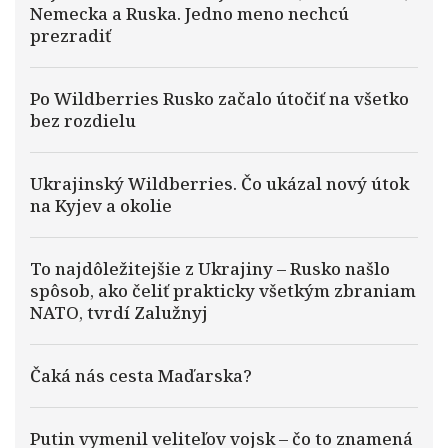
Nemecka a Ruska. Jedno meno nechcú
prezradiť
Po Wildberries Rusko začalo útočiť na všetko
bez rozdielu
Ukrajinský Wildberries. Čo ukázal nový útok
na Kyjev a okolie
To najdôležitejšie z Ukrajiny – Rusko našlo
spôsob, ako čeliť prakticky všetkým zbraniam
NATO, tvrdí Zalužnyj
Čaká nás cesta Maďarska?
Putin vymenil veliteľov vojsk – čo to znamená