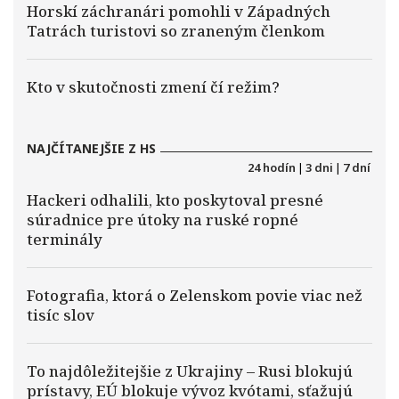
Horskí záchranári pomohli v Západných
Tatrách turistovi so zraneným členkom
Kto v skutočnosti zmení čí režim?
NAJČÍTANEJŠIE Z HS
24 hodín
|
3 dni
|
7 dní
Hackeri odhalili, kto poskytoval presné
súradnice pre útoky na ruské ropné
terminály
Fotografia, ktorá o Zelenskom povie viac než
tisíc slov
To najdôležitejšie z Ukrajiny – Rusi blokujú
prístavy, EÚ blokuje vývoz kvótami, sťažujú