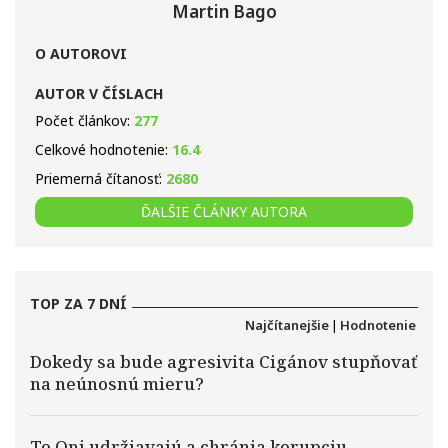
Martin Bago
O AUTOROVI
AUTOR V ČÍSLACH
Počet článkov:
277
Celkové hodnotenie:
16.4
Priemerná čítanosť:
2680
ĎALŠIE ČLÁNKY AUTORA
TOP ZA 7 DNÍ
Najčítanejšie
|
Hodnotenie
Dokedy sa bude agresivita Cigánov stupňovať
na neúnosnú mieru?
To Oni udržiavajú a chránia korupciu.