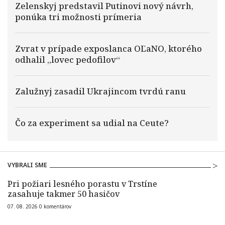
Zelenskyj predstavil Putinovi nový návrh,
ponúka tri možnosti prímeria
Zvrat v prípade exposlanca OĽaNO, ktorého
odhalil „lovec pedofilov“
Zalužnyj zasadil Ukrajincom tvrdú ranu
Čo za experiment sa udial na Ceute?
VYBRALI SME
Pri požiari lesného porastu v Trstíne
zasahuje takmer 50 hasičov
07. 08. 2026
0
komentárov