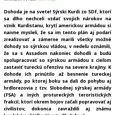
Dohoda je na svete! Sýrski Kurdi zo SDF, ktorí
sa dlho nechceli vzdať svojich nárokov na
vznik Kurdistanu, krytí americkou armádou si
naivne mysleli, že sa im tento plán aj podarí
zrealizovať a zámerne marili všetky možné
dohody so sýrskou vládou, v nedeľu oznámili,
že sa s Assadom nakoniec dohodli a budú
spolupracovať so sýrskou armádou s cieľom
zastaviť tureckú ofenzívu na severe krajiny. K
dohode ich prinútilo až besnenie tureckej
armády, po ktorej boku sa dali do pohybu aj
hrdlorezovia z tzv. Slobodnej sýrskej armády
(FSA) a iných protureckých teroristických
frakcií, ktorí okrem bojov začali popravovať aj
civilistov, dokonca zavraždili aj známu