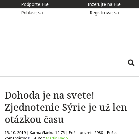
Podporte HS
Inzerujte na HS
Prihlásiť sa
Registrovať sa
Dohoda je na svete!
Zjednotenie Sýrie je už len
otázkou času
15. 10. 2019 | Karma článku:
12.75
| Počet pozretí:
2980
| Počet
komentárov:
0
| Autor:
Martin Bago