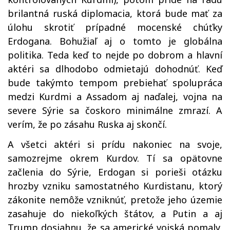
brilantná ruská diplomacia, ktorá bude mať za
úlohu skrotiť prípadné mocenské chúťky
Erdogana. Bohužiaľ aj o tomto je globálna
politika. Teda keď to nejde po dobrom a hlavní
aktéri sa dlhodobo odmietajú dohodnúť. Keď
bude takýmto tempom prebiehať spolupráca
medzi Kurdmi a Assadom aj naďalej, vojna na
severe Sýrie sa čoskoro minimálne zmrazí. A
verím, že po zásahu Ruska aj skončí.
A všetci aktéri si prídu nakoniec na svoje,
samozrejme okrem Kurdov. Tí sa opätovne
začlenia do Sýrie, Erdogan si porieši otázku
hrozby vzniku samostatného Kurdistanu, ktorý
zákonite nemôže vzniknúť, pretože jeho územie
zasahuje do niekoľkých štátov, a Putin a aj
Trump dosiahnu, že sa americké vojská pomaly,