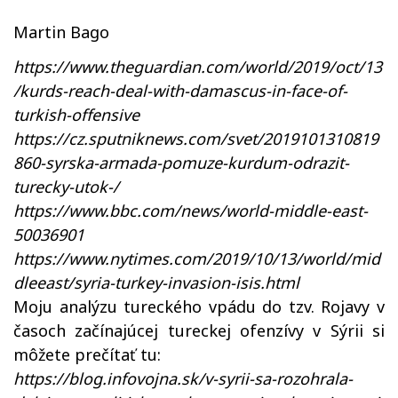
Martin Bago
https://www.theguardian.com/world/2019/oct/13
/kurds-reach-deal-with-damascus-in-face-of-
turkish-offensive
https://cz.sputniknews.com/svet/2019101310819
860-syrska-armada-pomuze-kurdum-odrazit-
turecky-utok-/
https://www.bbc.com/news/world-middle-east-
50036901
https://www.nytimes.com/2019/10/13/world/mid
dleeast/syria-turkey-invasion-isis.html
Moju analýzu tureckého vpádu do tzv. Rojavy v
časoch začínajúcej tureckej ofenzívy v Sýrii si
môžete prečítať tu:
https://blog.infovojna.sk/v-syrii-sa-rozohrala-