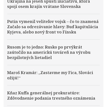
Ukrajina na jeseň spustí iniciatívu, ktorá
spojí osem krajín vrátane Slovenska
Putin vymenil veliteľov vojsk – čo to znamená
Začalo sa odrezávanie hlavy: Buď kapitulácia
Kyjeva, alebo nový front vo Fínsku
Rusom je to jedno: Rusko po prvýkrát
zaútočilo na americkú továreň na výrobu
bezpilotných lietadiel
Maroš Kramár: „Zastavme my Fica, Slováci
ožijú!“
Kňaz Kuffa generálnej prokuratúre:
Zdôvodnenie podania trestného oznámenia