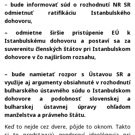
–
bude informovať súd o rozhodnutí NR SR
odmietnuť ratifikáciu Istanbulského
dohovoru,
– odmietne širšie pristúpenie EÚ k
Istanbulskému dohovoru a postaví sa za
suverenitu členských štátov pri Istanbulskom
dohovore v čo najširšom rozsahu,
– bude namietať rozpor s Ústavou SR a
využije aj argumenty obsiahnuté v rozhodnutí
bulharského ústavného súdu o Istanbulskom
dohovore a podobnosť slovenskej a
bulharskej ústavnej úpravy ohľadom
manželstva a právneho štátu.
Keď to nejde cez dvere, pôjde to oknom. Takto
si to predstavujú genderoví ideológovia pri