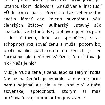
Istanbulskom dohovore. Zneužívanie inštitúcií
EÚ k tomu patrí. Prečo sa tak vehementne
snažia lámať cez koleno suverénnu vôľu
členských štátov? Bulharský ústavný súd
rozhodol, že Istanbulský dohovor je v rozpore
s ich ústavou, lebo ak spoločnosť stratí
schopnosť rozlišovať ženu a muža, potom boj
proti násiliu páchanému na ženách je len
formálny, ale neúplný záväzok. Ich Ústava je
nič? Naša je nič?
Muž je muž a žena je žena, lebo sa takými rodia.
Násilie na ženách je výnimka a musíme proti
nemu bojovať, ale nie je to „pravidlo“ v našej
slovenskej spoločnosti, ktorým si muži
udržiavajú svoje dominantné postavenie.