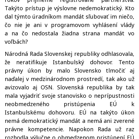
Takýto prístup je výslovne nedemokratický. Kto
dal týmto úradníkom mandát sľubovať im niečo,
čo nie je ani v programovom vyhlásení vlády
a na čo nedostala žiadna strana mandát vo
voľbách?
Národná Rada Slovenskej republiky odhlasovala,
že neratifikuje Istanbulský dohovor. Tento
právny úkon by malo Slovensko tlmočiť aj
naďalej v medzinárodnom prostredí, tak ako už
avizovalo aj OSN. Slovenská republika by tak
mala vyjadriť svoje stanovisko o neprípustnosti
neobmedzeného pristúpenia EÚ k
Istanbulskému dohovoru. EÚ na takýto úkon
nemá demokratický mandát a nemá ani zverené
právne kompetencie. Napokon Rada už raz
rozhodla výlučne o obmedzenom pristúpení EÚ