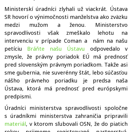
Ministerskí úradníci zlyhali už viackrát. Ústava
SR hovorí o výnimočnosti manželstva ako zväzku
medzi mužom a ženou. Ministerstvo
spravodlivosti však zmeškalo lehotu na
intervenciu v prípade Coman a nám na našu
petíciu
Bráňte našu Ústavu
odpovedalo v
zmysle, že právny poriadok EÚ má prednosť
pred slovenským právnym poriadkom. Takže asi
sme gubernia, nie suverénny štát, lebo súčasťou
nášho právneho poriadku je predsa naša
Ústava, ktorá má prednosť pred európskymi
predpismi.
Úradníci ministerstva spravodlivosti spoločne
s úradníkmi ministerstva zahraničia pripravili
materiál
, v ktorom sľubovali OSN, že do piatich
rokov prijmeme registrované partnerstvá.