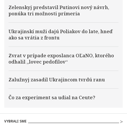
Zelenskyj predstavil Putinovi nový návrh,
ponúka tri možnosti prímeria
Ukrajinskí muži dajú Poliakov do late, hneď
ako sa vrátia z frontu
Zvrat v prípade exposlanca OĽaNO, ktorého
odhalil „lovec pedofilov“
Zalužnyj zasadil Ukrajincom tvrdú ranu
Čo za experiment sa udial na Ceute?
VYBRALI SME