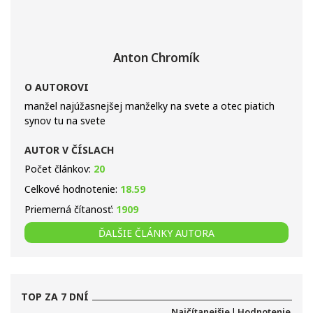
Anton Chromík
O AUTOROVI
manžel najúžasnejšej manželky na svete a otec piatich
synov tu na svete
AUTOR V ČÍSLACH
Počet článkov:
20
Celkové hodnotenie:
18.59
Priemerná čítanosť:
1909
ĎALŠIE ČLÁNKY AUTORA
TOP ZA 7 DNÍ
Najčítanejšie
|
Hodnotenie