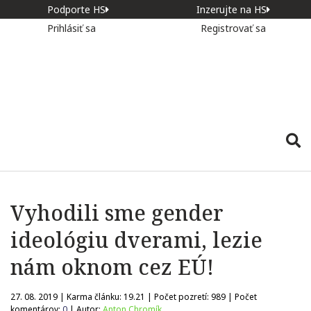
Podporte HS
Inzerujte na HS
Prihlásiť sa
Registrovať sa
Vyhodili sme gender
ideológiu dverami, lezie
nám oknom cez EÚ!
27. 08. 2019 | Karma článku:
19.21
| Počet pozretí:
989
| Počet
komentárov:
0
| Autor:
Anton Chromík