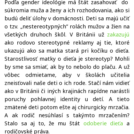
Podľa gender ideológie má štát zasahovať do
súkromia muža a ženy a ich rozhodovania, ako si
budú deliť úlohy v domácnosti. Deti sa majú učiť
o tzv. „nestereotypných“ rolách mužov a žien na
všetkých druhoch škôl. V Británii už
zakazujú
ako rodovo stereotypné reklamy aj tie, ktoré
ukazujú ako sa matka stará pri kočíku o dieťa.
Starostlivosť matky o dieťa je stereotyp? Mohli
by sme sa smiať, ak by to nebolo do plaču. A už
vôbec odmietame, aby v školách učitelia
zneisťovali naše deti o ich rode. Stačí nám vidieť
ako v Británii či iných krajinách rapídne narástli
poruchy pohlavnej identity u detí. A tieto
zmätené deti potom ešte aj chirurgicky mrzačia.
A ak rodič nesúhlasí s takýmto mrzačením?
Stalo sa aj to, že mu štát
odoberie dieťa
a
rodičovské práva.