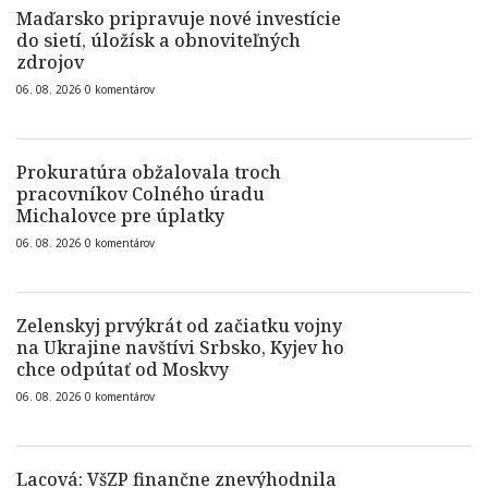
Maďarsko pripravuje nové investície
do sietí, úložísk a obnoviteľných
zdrojov
06. 08. 2026
0
komentárov
Prokuratúra obžalovala troch
pracovníkov Colného úradu
Michalovce pre úplatky
06. 08. 2026
0
komentárov
Zelenskyj prvýkrát od začiatku vojny
na Ukrajine navštívi Srbsko, Kyjev ho
chce odpútať od Moskvy
06. 08. 2026
0
komentárov
Lacová: VšZP finančne znevýhodnila