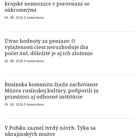
krajské nemocnice v porovnaní so
súkromnými
06. 08. 2026
0
komentárov
Útvar hodnoty za peniaze: O
vyťaženosti ciest nerozhoduje iba
počet áut, dôležité je aj ich zloženie
06. 08. 2026
0
komentárov
Rusínska komunita žiada zachovanie
Múzea rusínskej kultúry, podporili ju
primátori aj odborné inštitúcie
06. 08. 2026
0
komentárov
V Poľsku zaznel tvrdý návrh. Týka sa
ukrajinských mužov