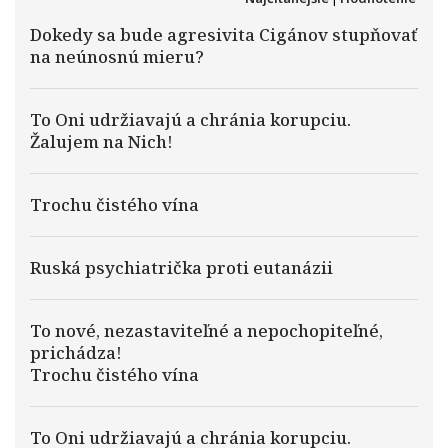
Dokedy sa bude agresivita Cigánov stupňovať
na neúnosnú mieru?
To Oni udržiavajú a chránia korupciu.
Žalujem na Nich!
Trochu čistého vína
Ruská psychiatrička proti eutanázii
To nové, nezastaviteľné a nepochopiteľné,
prichádza!
Trochu čistého vína
To Oni udržiavajú a chránia korupciu.