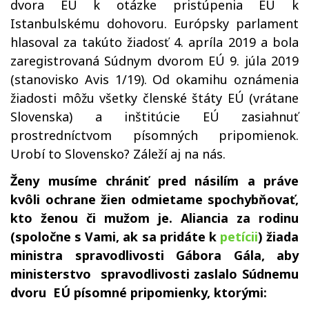
dvora EÚ k otázke pristúpenia EÚ k
Istanbulskému dohovoru. Európsky parlament
hlasoval za takúto žiadosť 4. apríla 2019 a bola
zaregistrovaná Súdnym dvorom EÚ 9. júla 2019
(stanovisko Avis 1/19). Od okamihu oznámenia
žiadosti môžu všetky členské štáty EÚ (vrátane
Slovenska) a inštitúcie EÚ zasiahnuť
prostredníctvom písomných pripomienok.
Urobí to Slovensko? Záleží aj na nás.
Ženy musíme chrániť pred násilím a práve
kvôli ochrane žien odmietame spochybňovať,
kto ženou či mužom je. Aliancia za rodinu
(spoločne s Vami, ak sa pridáte k
petícii
) žiada
ministra spravodlivosti Gábora Gála, aby
ministerstvo spravodlivosti zaslalo Súdnemu
dvoru EÚ písomné pripomienky, ktorými: