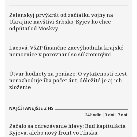
Zelenskyj prvýkrát od začiatku vojny na
Ukrajine navštívi Srbsko, Kyjev ho chce
odpútať od Moskvy
Lacová: VšZP finančne znevýhodnila krajské
nemocnice v porovnaní so súkromnými
Útvar hodnoty za peniaze: O vyťaženosti ciest
nerozhoduje iba počet áut, dôležité je aj ich
zloženie
NAJČÍTANEJŠIE Z HS
24 hodín
|
3 dni
|
7 dní
Začalo sa odrezávanie hlavy: Buď kapitulácia
Kyjeva, alebo nový front vo Fínsku