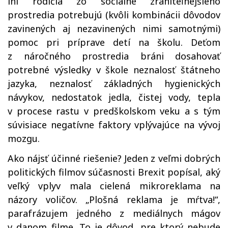
iní rodičia zo sociálne zraniteľnejšieho
prostredia potrebujú (kvôli kombinácii dôvodov
zavinených aj nezavinených nimi samotnými)
pomoc pri príprave detí na školu. Deťom
z náročného prostredia bráni dosahovať
potrebné výsledky v škole neznalosť štátneho
jazyka, neznalosť základných hygienických
návykov, nedostatok jedla, čistej vody, tepla
v procese rastu v predškolskom veku a s tým
súvisiace negatívne faktory vplývajúce na vývoj
mozgu.
Ako nájsť účinné riešenie? Jeden z veľmi dobrých
politických filmov súčasnosti Brexit popísal, aký
veľký vplyv mala cielená mikroreklama na
názory voličov. „Plošná reklama je mŕtva!“,
parafrázujem jedného z mediálnych mágov
v danom filme. To je dôvod, pre ktorý nebude