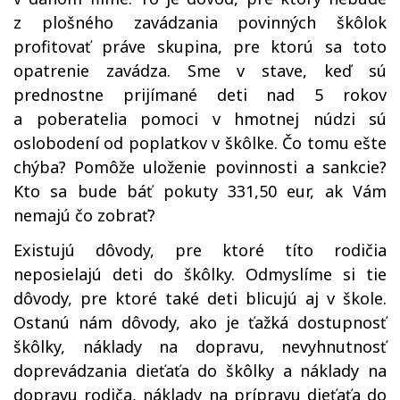
z plošného zavádzania povinných škôlok
profitovať práve skupina, pre ktorú sa toto
opatrenie zavádza. Sme v stave, keď sú
prednostne prijímané deti nad 5 rokov
a poberatelia pomoci v hmotnej núdzi sú
oslobodení od poplatkov v škôlke. Čo tomu ešte
chýba? Pomôže uloženie povinnosti a sankcie?
Kto sa bude báť pokuty 331,50 eur, ak Vám
nemajú čo zobrať?
Existujú dôvody, pre ktoré títo rodičia
neposielajú deti do škôlky. Odmyslíme si tie
dôvody, pre ktoré také deti blicujú aj v škole.
Ostanú nám dôvody, ako je ťažká dostupnosť
škôlky, náklady na dopravu, nevyhnutnosť
doprevádzania dieťaťa do škôlky a náklady na
dopravu rodiča, náklady na prípravu dieťaťa do