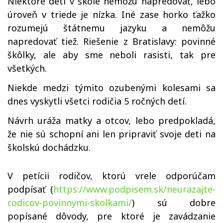
Niektoré deti v škole nemôžu napredovať, lebo
úroveň v triede je nízka. Iné zase horko ťažko
rozumejú štátnemu jazyku a nemôžu
napredovať tiež. Riešenie z Bratislavy: povinné
škôlky, ale aby sme neboli rasisti, tak pre
všetkých.
Niekde medzi týmito ozubenými kolesami sa
dnes vyskytli všetci rodičia 5 ročných detí.
Návrh uráža matky a otcov, lebo predpokladá,
že nie sú schopní ani len pripraviť svoje deti na
školskú dochádzku.
V petícii rodičov, ktorú vrele odporúčam
podpísať (
https://www.podpisem.sk/neurazajte-
rodicov-povinnymi-skolkami/
) sú dobre
popísané dôvody, pre ktoré je zavádzanie