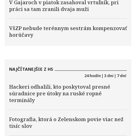
V Gajaroch v piatok zasahoval vrtuľník, pri
práci sa tam zranili dvaja muži
VšZP nebude terénnym sestrám kompenzovať
horúčavy
NAJČÍTANEJŠIE Z HS
24 hodín
|
3 dni
|
7 dní
Hackeri odhalili, kto poskytoval presné
súradnice pre útoky na ruské ropné
terminály
Fotografia, ktorá o Zelenskom povie viac než
tisíc slov