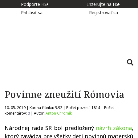
Podporte HS
Inzerujte na HS
Prihlásiť sa
Registrovať sa
Povinne zneužití Rómovia
10. 05. 2019 | Karma článku:
9.92
| Počet pozretí:
1814
| Počet
komentárov:
0
| Autor:
Anton Chromík
Národnej rade SR bol predložený
návrh zákona
,
ktorý zavádza pre všetky deti povinnú materskú