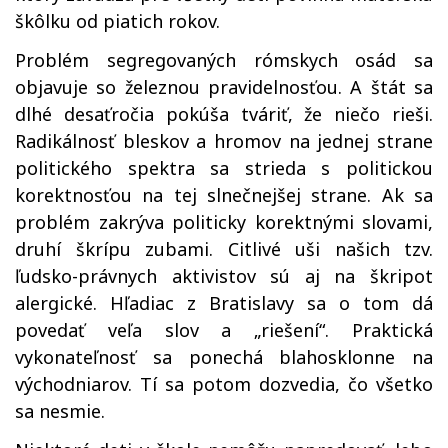
škôlku od piatich rokov.
Problém segregovaných rómskych osád sa
objavuje so železnou pravidelnosťou. A štát sa
dlhé desaťročia pokúša tváriť, že niečo rieši.
Radikálnosť bleskov a hromov na jednej strane
politického spektra sa strieda s politickou
korektnosťou na tej slnečnejšej strane. Ak sa
problém zakrýva politicky korektnými slovami,
druhí škrípu zubami. Citlivé uši našich tzv.
ľudsko-právnych aktivistov sú aj na škripot
alergické. Hľadiac z Bratislavy sa o tom dá
povedať veľa slov a „riešení“. Praktická
vykonateľnosť sa ponechá blahosklonne na
východniarov. Tí sa potom dozvedia, čo všetko
sa nesmie.