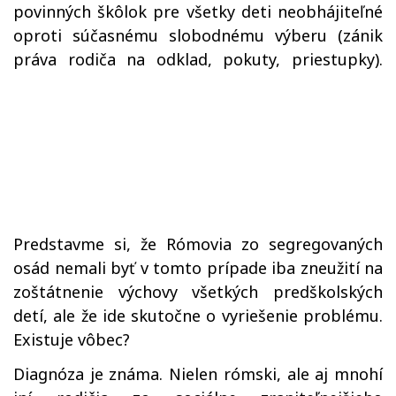
povinných škôlok pre všetky deti neobhájiteľné
oproti súčasnému slobodnému výberu (zánik
práva rodiča na odklad, pokuty, priestupky).
Predstavme si, že Rómovia zo segregovaných
osád nemali byť v tomto prípade iba zneužití na
zoštátnenie výchovy všetkých predškolských
detí, ale že ide skutočne o vyriešenie problému.
Existuje vôbec?
Diagnóza je známa. Nielen rómski, ale aj mnohí