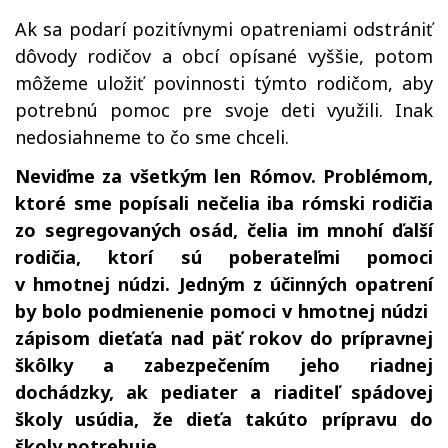
Ak sa podarí pozitívnymi opatreniami odstrániť
dôvody rodičov a obcí opísané vyššie, potom
môžeme uložiť povinnosti týmto rodičom, aby
potrebnú pomoc pre svoje deti využili. Inak
nedosiahneme to čo sme chceli.
Neviďme za všetkým len Rómov. Problémom,
ktoré sme popísali nečelia iba rómski rodičia
zo segregovaných osád, čelia im mnohí ďalší
rodičia, ktorí sú poberateľmi pomoci
v hmotnej núdzi. Jedným z účinných opatrení
by bolo podmienenie pomoci v hmotnej núdzi
zápisom dieťaťa nad päť rokov do prípravnej
škôlky a zabezpečením jeho riadnej
dochádzky, ak pediater a riaditeľ spádovej
školy usúdia, že dieťa takúto prípravu do
školy potrebuje.