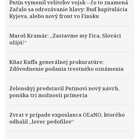
Putin vymenil veliteľov vojsk – čo to znamená
Začalo sa odrezávanie hlavy: Buď kapitulácia
Kyjeva, alebo nový front vo Fínsku
Maroš Kramár: „Zastavme my Fica, Slováci
ožijú!“
Kňaz Kuffa generálnej prokuratúre:
Zdôvodnenie podania trestného oznámenia
Zelenskyj predstavil Putinovi nový návrh,
ponúka tri možnosti prímeria
Zvrat v prípade exposlanca OĽaNO, ktorého
odhalil „lovec pedofilov“