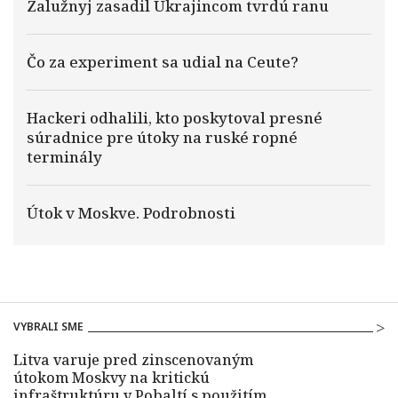
Zalužnyj zasadil Ukrajincom tvrdú ranu
Čo za experiment sa udial na Ceute?
Hackeri odhalili, kto poskytoval presné
súradnice pre útoky na ruské ropné
terminály
Útok v Moskve. Podrobnosti
VYBRALI SME
Litva varuje pred zinscenovaným
útokom Moskvy na kritickú
infraštruktúru v Pobaltí s použitím