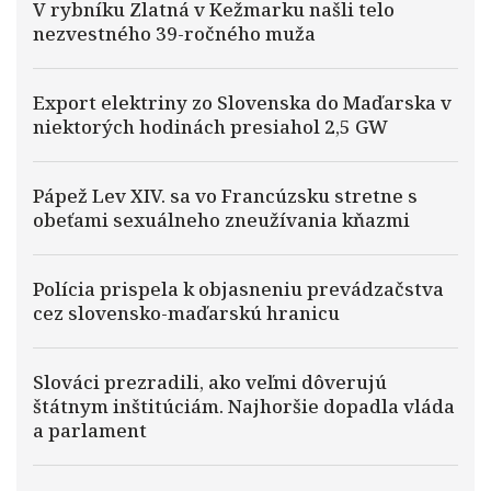
V rybníku Zlatná v Kežmarku našli telo
nezvestného 39-ročného muža
Export elektriny zo Slovenska do Maďarska v
niektorých hodinách presiahol 2,5 GW
Pápež Lev XIV. sa vo Francúzsku stretne s
obeťami sexuálneho zneužívania kňazmi
Polícia prispela k objasneniu prevádzačstva
cez slovensko-maďarskú hranicu
Slováci prezradili, ako veľmi dôverujú
štátnym inštitúciám. Najhoršie dopadla vláda
a parlament