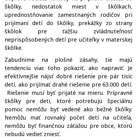
škôlky, nedostatok miest v škôlkach,
uprednostňovanie zamestnaných rodičov pri
prijímaní detí do škôlky, prekážky zo strany
škôlok pre ťažšiu zvládnuteľnosť
neprispôsobených detí pre učiteľky v materskej
škôlke.
Zabudnime na plošné zásahy, tie majú
tendenciu viac toho pokaziť, ako napraviť. Je
efektívnejšie nájsť dobré riešenie pre pár tisíc
detí, ako prijímať drahé riešenie pre 63.000 detí.
Riešenie musí byť prijaté na mieru. Prípravné
škôlky pre deti, ktoré potrebujú špeciálnu
pomoc nemôžu byť vedené ako bežné škôlky.
Nemôžu mať rovnaký počet detí na učiteľa,
nemôžu byť finančnou záťažou pre obce, ktorú
nebudú vedieť zniesť.