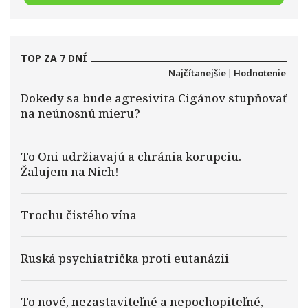
TOP ZA 7 DNÍ
Najčítanejšie
|
Hodnotenie
Dokedy sa bude agresivita Cigánov stupňovať
na neúnosnú mieru?
To Oni udržiavajú a chránia korupciu.
Žalujem na Nich!
Trochu čistého vína
Ruská psychiatrička proti eutanázii
To nové, nezastaviteľné a nepochopiteľné,