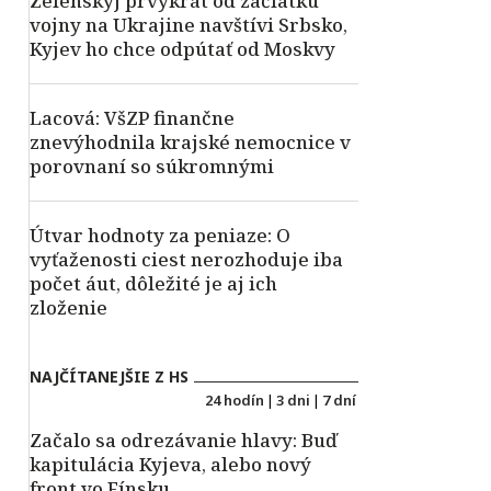
Zelenskyj prvýkrát od začiatku
vojny na Ukrajine navštívi Srbsko,
Kyjev ho chce odpútať od Moskvy
Lacová: VšZP finančne
znevýhodnila krajské nemocnice v
porovnaní so súkromnými
Útvar hodnoty za peniaze: O
vyťaženosti ciest nerozhoduje iba
počet áut, dôležité je aj ich
zloženie
NAJČÍTANEJŠIE Z HS
24 hodín
|
3 dni
|
7 dní
Začalo sa odrezávanie hlavy: Buď
kapitulácia Kyjeva, alebo nový
front vo Fínsku