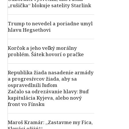
„rušička“ blokuje satelity Starlink
Trump to nevedel a poriadne umyl
hlavu Hegsethovi
Korčok a jeho veľký morálny
problém. Šátek hovorí o pračke
Republika žiada nasadenie armády
a progresívcov žiada, aby sa
ospravedlnili ľuďom
Začalo sa odrezávanie hlavy: Buď
kapitulácia Kyjeva, alebo nový
front vo Fínsku
Maroš Kramár: „Zastavme my Fica,
Slováci ožijú!“