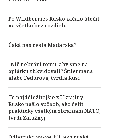
Po Wildberries Rusko začalo útočiť
na všetko bez rozdielu
Čaká nás cesta Maďarska?
„Nič nebráni tomu, aby sme na
oplátku zlikvidovali“ Štilermana
alebo Fedorova, tvrdia Rusi
To najdôležitejšie z Ukrajiny –
Rusko našlo spôsob, ako čeliť
prakticky všetkým zbraniam NATO,
tvrdí Zalužnyj
Odborníci vysvetlili, ako ruská