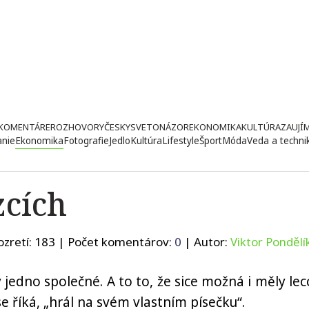
KOMENTÁRE
ROZHOVORY
ČESKY
SVETONÁZOR
EKONOMIKA
KULTÚRA
ZAUJÍ
anie
Ekonomika
Fotografie
Jedlo
Kultúra
Lifestyle
Šport
Móda
Veda a techni
zcích
ozretí:
183
| Počet komentárov:
0
| Autor:
Viktor Pondělí
 jedno společné. A to to, že sice možná i měly lec
se říká, „hrál na svém vlastním písečku“.