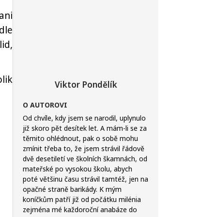
ani
dle
id,
lik
Viktor Pondělík
O AUTOROVI
Od chvíle, kdy jsem se narodil, uplynulo
již skoro pět desítek let. A mám-li se za
těmito ohlédnout, pak o sobě mohu
zmínit třeba to, že jsem strávil řádově
dvě desetiletí ve školních škamnách, od
mateřské po vysokou školu, abych
poté většinu času strávil tamtéž, jen na
opačné straně barikády. K mým
koníčkům patří již od počátku milénia
zejména mé každoroční anabáze do