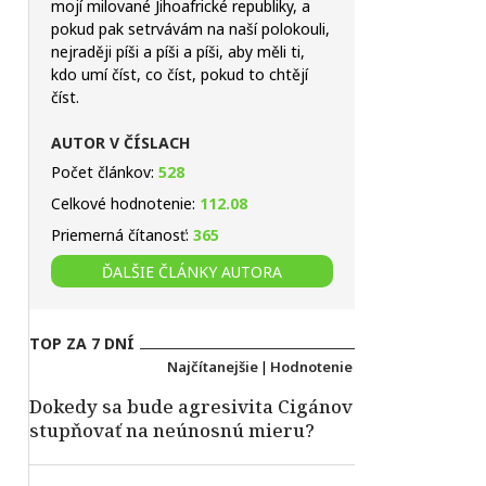
mojí milované Jihoafrické republiky, a
pokud pak setrvávám na naší polokouli,
nejraději píši a píši a píši, aby měli ti,
kdo umí číst, co číst, pokud to chtějí
číst.
AUTOR V ČÍSLACH
Počet článkov:
528
Celkové hodnotenie:
112.08
Priemerná čítanosť:
365
ĎALŠIE ČLÁNKY AUTORA
TOP ZA 7 DNÍ
Najčítanejšie
|
Hodnotenie
Dokedy sa bude agresivita Cigánov
stupňovať na neúnosnú mieru?