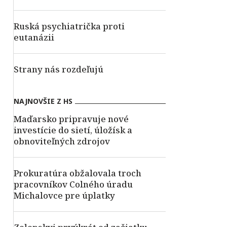
Ruská psychiatrička proti
eutanázii
Strany nás rozdeľujú
NAJNOVŠIE Z HS
Maďarsko pripravuje nové
investície do sietí, úložísk a
obnoviteľných zdrojov
Prokuratúra obžalovala troch
pracovníkov Colného úradu
Michalovce pre úplatky