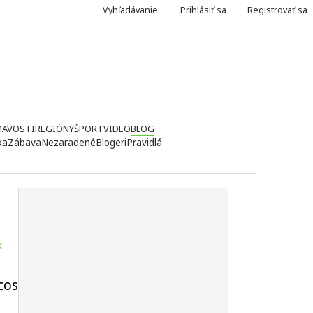
Vyhľadávanie
Prihlásiť sa
Registrovať sa
MAVOSTI
REGIÓNY
ŠPORT
VIDEO
BLOG
ka
Zábava
Nezaradené
Blogeri
Pravidlá
k
cos