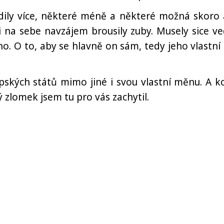
ily více, některé méně a některé možná skoro 
i na sebe navzájem brousily zuby. Musely sice ve
ho. O to, aby se hlavně on sám, tedy jeho vlastní l
ských států mimo jiné i svou vlastní měnu. A ko
 zlomek jsem tu pro vás zachytil.