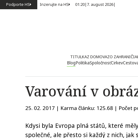
Podporte HS
Inzerujte na HS
01:20
|
7. august 2026
|
TITULKA
Z DOMOVA
ZO ZAHRANIČIA
Blog
Politika
Spoločnosť
Cirkev
Cestov
Varování v obrá
25. 02. 2017 | Karma článku:
125.68
| Počet p
Kdysi byla Evropa plná států, které měly
společné, ale přesto si každý z nich, jak 