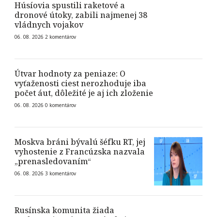
Húsíovia spustili raketové a
dronové útoky, zabili najmenej 38
vládnych vojakov
06. 08. 2026
2
komentárov
Útvar hodnoty za peniaze: O
vyťaženosti ciest nerozhoduje iba
počet áut, dôležité je aj ich zloženie
06. 08. 2026
0
komentárov
Moskva bráni bývalú šéfku RT, jej
vyhostenie z Francúzska nazvala
„prenasledovaním“
06. 08. 2026
3
komentárov
Rusínska komunita žiada