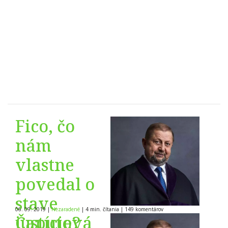
Fico, čo
nám
vlastne
povedal o
stave
06. 09. 2019
|
Nezaradené
|
4 min. čítania
|
149
komentárov
justície?
Čaputová