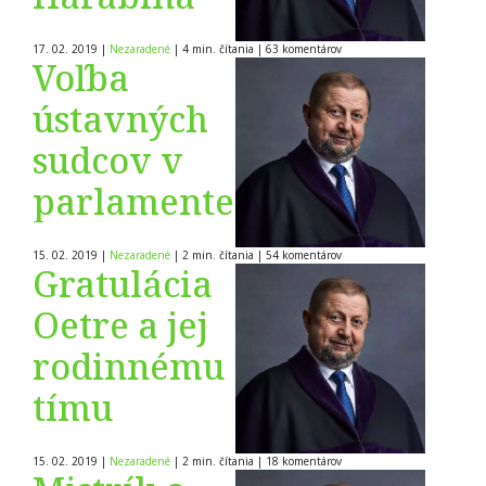
17. 02. 2019
|
Nezaradené
|
4 min. čítania
|
63
komentárov
Voľba
ústavných
sudcov v
parlamente
15. 02. 2019
|
Nezaradené
|
2 min. čítania
|
54
komentárov
Gratulácia
Oetre a jej
rodinnému
tímu
15. 02. 2019
|
Nezaradené
|
2 min. čítania
|
18
komentárov