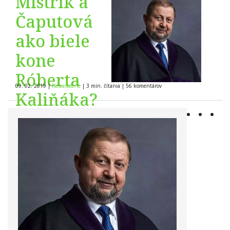
Mistrík a
Čaputová
ako biele
kone
Róberta
09. 02. 2019
|
Nezaradené
|
3 min. čítania
|
56
komentárov
Kaliňáka?