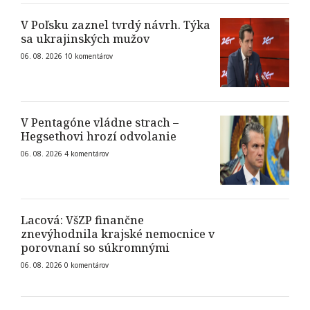
V Poľsku zaznel tvrdý návrh. Týka
sa ukrajinských mužov
06. 08. 2026
10
komentárov
V Pentagóne vládne strach –
Hegsethovi hrozí odvolanie
06. 08. 2026
4
komentárov
Lacová: VšZP finančne
znevýhodnila krajské nemocnice v
porovnaní so súkromnými
06. 08. 2026
0
komentárov