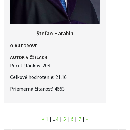
Štefan Harabin
O AUTOROVI
AUTOR V ČÍSLACH
Počet článkov:
203
Celkové hodnotenie:
21.16
Priemerná čítanosť:
4663
«
1
|
...
4
|
5
|
6
|
7
|
»