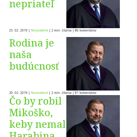
nepriateľ
25. 02. 2019
|
Nezaradené
|
2 min. čítania
|
86
komentárov
Rodina je
naša
budúcnosť
20. 02. 2019
|
Nezaradené
|
2 min. čítania
|
81
komentárov
Čo by robil
Mikoško,
keby nemal
Harabina