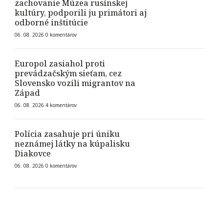
zachovanie Múzea rusínskej
kultúry, podporili ju primátori aj
odborné inštitúcie
06. 08. 2026
0
komentárov
Europol zasiahol proti
prevádzačským sieťam, cez
Slovensko vozili migrantov na
Západ
06. 08. 2026
4
komentárov
Polícia zasahuje pri úniku
neznámej látky na kúpalisku
Diakovce
06. 08. 2026
0
komentárov