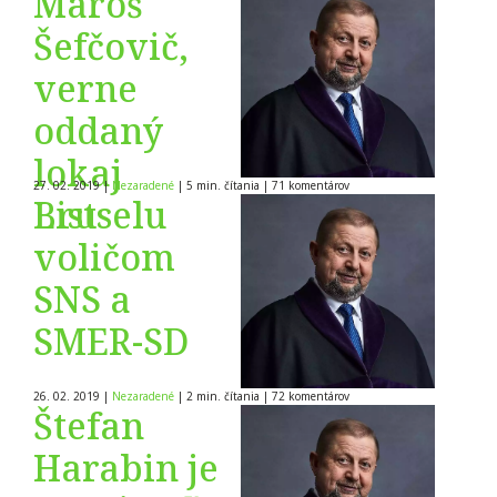
Maroš
Šefčovič,
verne
oddaný
lokaj
27. 02. 2019
|
Nezaradené
|
5 min. čítania
|
71
komentárov
Bruselu
List
voličom
SNS a
SMER-SD
26. 02. 2019
|
Nezaradené
|
2 min. čítania
|
72
komentárov
Štefan
Harabin je