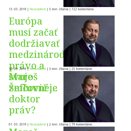
13. 03. 2019
|
Nezaradené
|
5 min. čítania
|
122
komentárov
Európa
musí začať
dodržiavať
medzinárodné
právo a
10. 03. 2019
|
Nezaradené
|
3 min. čítania
|
25
komentárov
svoje
Maroš
zmluvné
Šefčovič je
záväzky.
doktor
práv?
01. 03. 2019
|
Nezaradené
|
2 min. čítania
|
79
komentárov