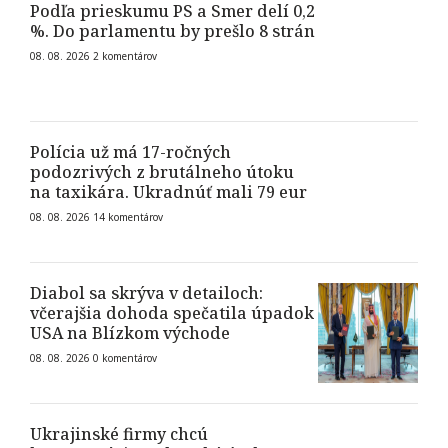
Podľa prieskumu PS a Smer delí 0,2
%. Do parlamentu by prešlo 8 strán
08. 08. 2026
2
komentárov
Polícia už má 17-ročných
podozrivých z brutálneho útoku
na taxikára. Ukradnúť mali 79 eur
08. 08. 2026
14
komentárov
Diabol sa skrýva v detailoch:
včerajšia dohoda spečatila úpadok
USA na Blízkom východe
08. 08. 2026
0
komentárov
Ukrajinské firmy chcú