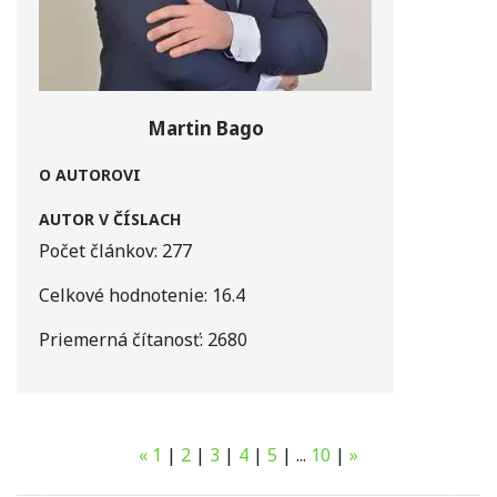
Martin Bago
O AUTOROVI
AUTOR V ČÍSLACH
Počet článkov:
277
Celkové hodnotenie:
16.4
Priemerná čítanosť:
2680
«
1
|
2
|
3
|
4
|
5
|
...
10
|
»