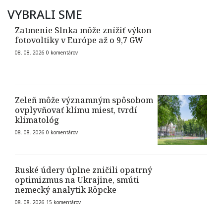
VYBRALI SME
Zatmenie Slnka môže znížiť výkon
fotovoltiky v Európe až o 9,7 GW
08. 08. 2026
0
komentárov
Zeleň môže významným spôsobom
ovplyvňovať klímu miest, tvrdí
klimatológ
08. 08. 2026
0
komentárov
Ruské údery úplne zničili opatrný
optimizmus na Ukrajine, smúti
nemecký analytik Röpcke
08. 08. 2026
15
komentárov