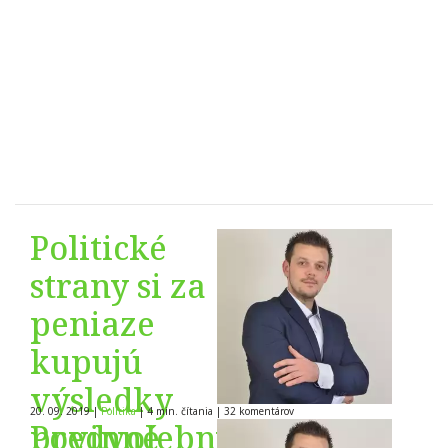
Politické
strany si za
peniaze
kupujú
výsledky
20. 09. 2019
|
Politika
|
4 min. čítania
|
32
komentárov
predvolebných
Povinné