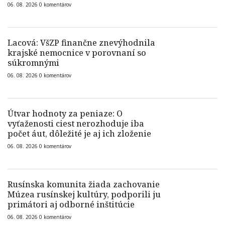
06. 08. 2026
0
komentárov
Lacová: VšZP finančne znevýhodnila
krajské nemocnice v porovnaní so
súkromnými
06. 08. 2026
0
komentárov
Útvar hodnoty za peniaze: O
vyťaženosti ciest nerozhoduje iba
počet áut, dôležité je aj ich zloženie
06. 08. 2026
0
komentárov
Rusínska komunita žiada zachovanie
Múzea rusínskej kultúry, podporili ju
primátori aj odborné inštitúcie
06. 08. 2026
0
komentárov