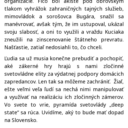
organizácie. Fico bol akiste pod obrovským
tlakom vyhrážok zahraničných tajných služieb,
mimovládok a sorošovca Bugára, snažil sa
manévrovať, avšak tým, že im ustupoval, ukázal
svoju slabosť, a oni to využili a vraždu Kuciaka
zneužili na zinscenovanie štátneho prevratu.
Našťastie, zatiaľ nedosiahli to, čo chceli.
Ľudia sa už musia konečne prebudiť a pochopiť,
aké zákerné hry hrajú s nami zločinné
svetovládne elity za výdatnej podpory domácich
zapredancov. Len tak sa môžeme zachrániť. Žiaľ,
ešte veľmi veľa ľudí sa nechá nimi manipulovať
a využívať na realizáciu ich zločinných zámerov.
Vo svete to vrie, pyramída svetovlády „deep
state“ sa rúca. Uvidíme, aký to bude mať dopad
na Slovensko.