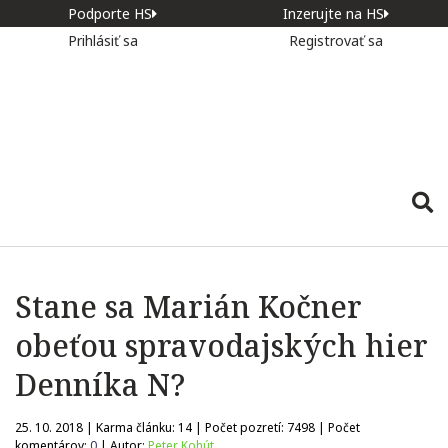
Podporte HS
Inzerujte na HS
Prihlásiť sa
Registrovať sa
Stane sa Marián Kočner
obeťou spravodajských hier
Denníka N?
25. 10. 2018 | Karma článku:
14
| Počet pozretí:
7498
| Počet
komentárov:
0
| Autor:
Peter Kohút