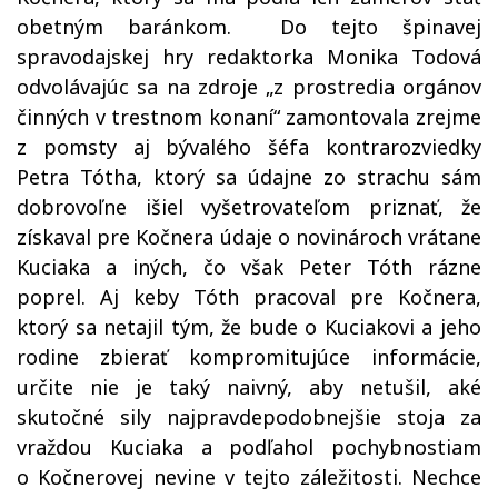
obetným baránkom. Do tejto špinavej
spravodajskej hry redaktorka Monika Todová
odvolávajúc sa na zdroje „z prostredia orgánov
činných v trestnom konaní“ zamontovala zrejme
z pomsty aj bývalého šéfa kontrarozviedky
Petra Tótha, ktorý sa údajne zo strachu sám
dobrovoľne išiel vyšetrovateľom priznať, že
získaval pre Kočnera údaje o novinároch vrátane
Kuciaka a iných, čo však Peter Tóth rázne
poprel. Aj keby Tóth pracoval pre Kočnera,
ktorý sa netajil tým, že bude o Kuciakovi a jeho
rodine zbierať kompromitujúce informácie,
určite nie je taký naivný, aby netušil, aké
skutočné sily najpravdepodobnejšie stoja za
vraždou Kuciaka a podľahol pochybnostiam
o Kočnerovej nevine v tejto záležitosti. Nechce