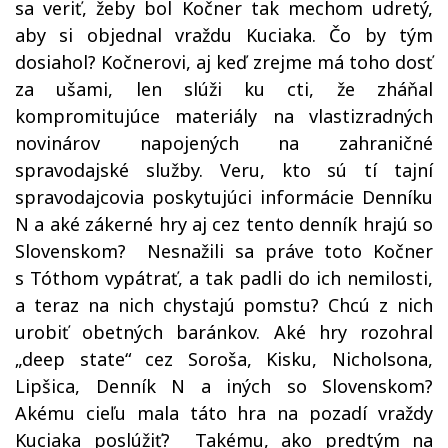
sa veriť, žeby bol Kočner tak mechom udretý,
aby si objednal vraždu Kuciaka. Čo by tým
dosiahol? Kočnerovi, aj keď zrejme má toho dosť
za ušami, len slúži ku cti, že zháňal
kompromitujúce materiály na vlastizradných
novinárov napojených na zahraničné
spravodajské služby. Veru, kto sú tí tajní
spravodajcovia poskytujúci informácie Denníku
N a aké zákerné hry aj cez tento denník hrajú so
Slovenskom? Nesnažili sa práve toto Kočner
s Tóthom vypátrať, a tak padli do ich nemilosti,
a teraz na nich chystajú pomstu? Chcú z nich
urobiť obetných baránkov. Aké hry rozohral
„deep state“ cez Soroša, Kisku, Nicholsona,
Lipšica, Denník N a iných so Slovenskom?
Akému cieľu mala táto hra na pozadí vraždy
Kuciaka poslúžiť? Takému, ako predtým na