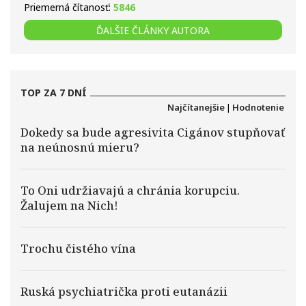
Priemerná čítanosť:
5846
ĎALŠIE ČLÁNKY AUTORA
TOP ZA 7 DNÍ
Najčítanejšie
|
Hodnotenie
Dokedy sa bude agresivita Cigánov stupňovať
na neúnosnú mieru?
To Oni udržiavajú a chránia korupciu.
Žalujem na Nich!
Trochu čistého vína
Ruská psychiatrička proti eutanázii