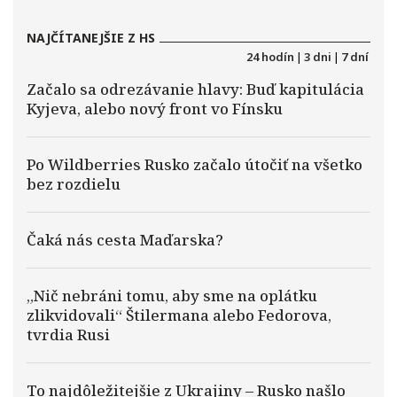
NAJČÍTANEJŠIE Z HS
24 hodín
|
3 dni
|
7 dní
Začalo sa odrezávanie hlavy: Buď kapitulácia
Kyjeva, alebo nový front vo Fínsku
Po Wildberries Rusko začalo útočiť na všetko
bez rozdielu
Čaká nás cesta Maďarska?
„Nič nebráni tomu, aby sme na oplátku
zlikvidovali“ Štilermana alebo Fedorova,
tvrdia Rusi
To najdôležitejšie z Ukrajiny – Rusko našlo