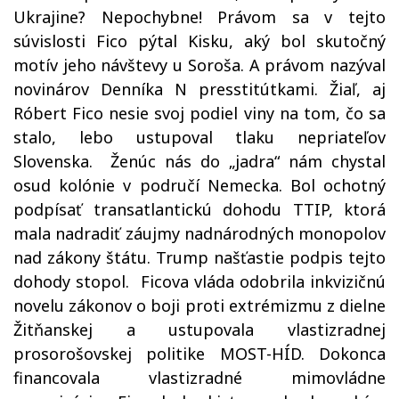
Ukrajine? Nepochybne! Právom sa v tejto
súvislosti Fico pýtal Kisku, aký bol skutočný
motív jeho návštevy u Soroša. A právom nazýval
novinárov Denníka N presstitútkami. Žiaľ, aj
Róbert Fico nesie svoj podiel viny na tom, čo sa
stalo, lebo ustupoval tlaku nepriateľov
Slovenska. Ženúc nás do „jadra“ nám chystal
osud kolónie v područí Nemecka. Bol ochotný
podpísať transatlantickú dohodu TTIP, ktorá
mala nadradiť záujmy nadnárodných monopolov
nad zákony štátu. Trump našťastie podpis tejto
dohody stopol. Ficova vláda odobrila inkvizičnú
novelu zákonov o boji proti extrémizmu z dielne
Žitňanskej a ustupovala vlastizradnej
prosorošovskej politike MOST-HÍD. Dokonca
financovala vlastizradné mimovládne