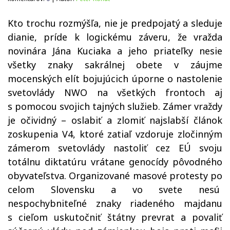
Kto trochu rozmýšľa, nie je predpojatý a sleduje
dianie, príde k logickému záveru, že vražda
novinára Jána Kuciaka a jeho priateľky nesie
všetky znaky sakrálnej obete v záujme
mocenských elít bojujúcich úporne o nastolenie
svetovlády NWO na všetkých frontoch aj
s pomocou svojich tajných služieb. Zámer vraždy
je očividný – oslabiť a zlomiť najslabší článok
zoskupenia V4, ktoré zatiaľ vzdoruje zločinným
zámerom svetovlády nastoliť cez EÚ svoju
totálnu diktatúru vrátane genocídy pôvodného
obyvateľstva. Organizované masové protesty po
celom Slovensku a vo svete nesú
nespochybniteľné znaky riadeného majdanu
s cieľom uskutočniť štátny prevrat a povaliť