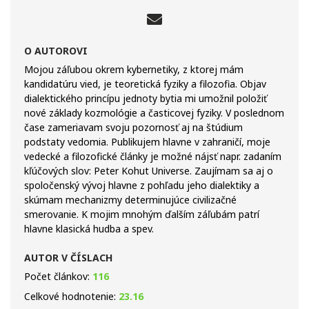
O AUTOROVI
Mojou záľubou okrem kybernetiky, z ktorej mám
kandidatúru vied, je teoretická fyziky a filozofia. Objav
dialektického princípu jednoty bytia mi umožnil položiť
nové základy kozmológie a časticovej fyziky. V poslednom
čase zameriavam svoju pozornosť aj na štúdium
podstaty vedomia. Publikujem hlavne v zahraničí, moje
vedecké a filozofické články je možné nájsť napr. zadaním
kľúčových slov: Peter Kohut Universe. Zaujímam sa aj o
spoločenský vývoj hlavne z pohľadu jeho dialektiky a
skúmam mechanizmy determinujúce civilizačné
smerovanie. K mojim mnohým ďalším záľubám patrí
hlavne klasická hudba a spev.
AUTOR V ČÍSLACH
Počet článkov:
116
Celkové hodnotenie:
23.16