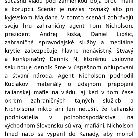
súčasnú vládu pod zámienkou boja proti mafii
a korupcii. Scenár je navlas rovnaký ako pri
kyjevskom Majdane. V tomto scenári zohrávajú
svoju hru zahraničný agent Tom Nicholson,
prezident Andrej Kiska, Daniel Lipšic,
zahraničné spravodajské služby a mediálne
krytie zabezpečuje hlavne nenávistný, štvavý
a konšpiračný Denník N, ktorému usilovne
sekunduje denník Sme v úspešnom ohlupovaní
a štvaní národa. Agent Nicholson podhodil
Kuciakovi materiály o údajnom prepojení
talianskej mafie na vládu, aj keď v tom čase
okrem zahraničných tajných služieb a
Nicholsona nikto ani len netušil, že talianski
podnikatelia v poľnohospodárstve na
východnom Slovensku sú vraj mafiáni. Nicholson
hneď nato sa vyparil do Kanady, aby mohol