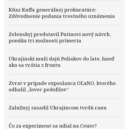
Kňaz Kuffa generálnej prokuratúre:
Zdôvodnenie podania trestného oznámenia
Zelenskyj predstavil Putinovi nový návrh,
ponúka tri možnosti prímeria
Ukrajinskí muži dajú Poliakov do late, hneď
ako sa vrátia z frontu
Zvrat v prípade exposlanca OĽaNO, ktorého
odhalil „lovec pedofilov“
Zalužnyj zasadil Ukrajincom tvrdú ranu
Čo za experiment sa udial na Ceute?