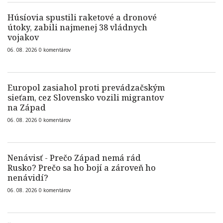
Húsíovia spustili raketové a dronové
útoky, zabili najmenej 38 vládnych
vojakov
06. 08. 2026
0
komentárov
Europol zasiahol proti prevádzačským
sieťam, cez Slovensko vozili migrantov
na Západ
06. 08. 2026
0
komentárov
Nenávisť - Prečo Západ nemá rád
Rusko? Prečo sa ho bojí a zároveň ho
nenávidí?
06. 08. 2026
0
komentárov