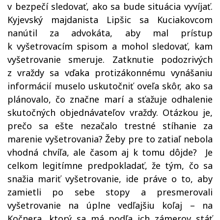
v bezpečí sledovať, ako sa bude situácia vyvíjať.
Kyjevský majdanista Lipšic sa Kuciakovcom
nanútil za advokáta, aby mal prístup
k vyšetrovacím spisom a mohol sledovať, kam
vyšetrovanie smeruje. Zatknutie podozrivých
z vraždy sa vďaka protizákonnému vynášaniu
informácií muselo uskutočniť oveľa skôr, ako sa
plánovalo, čo značne marí a sťažuje odhalenie
skutočných objednávateľov vraždy. Otázkou je,
prečo sa ešte nezačalo trestné stíhanie za
marenie vyšetrovania? Žeby pre to zatiaľ nebola
vhodná chvíľa, ale časom aj k tomu dôjde? Je
celkom legitímne predpokladať, že tým, čo sa
snažia mariť vyšetrovanie, ide práve o to, aby
zamietli po sebe stopy a presmerovali
vyšetrovanie na úplne vedľajšiu koľaj – na
Kočnera, ktorý sa má podľa ich zámerov stáť