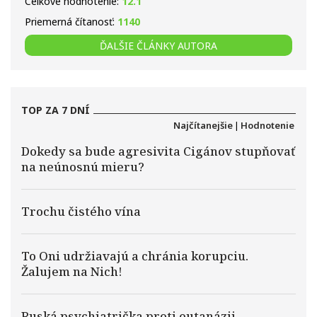
Celkové hodnotenie:
12.1
Priemerná čítanosť:
1140
ĎALŠIE ČLÁNKY AUTORA
TOP ZA 7 DNÍ
Najčítanejšie
|
Hodnotenie
Dokedy sa bude agresivita Cigánov stupňovať
na neúnosnú mieru?
Trochu čistého vína
To Oni udržiavajú a chránia korupciu.
Žalujem na Nich!
Ruská psychiatrička proti eutanázii