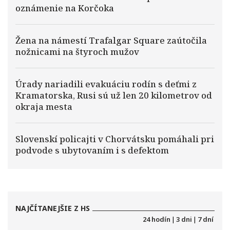
oznámenie na Korčoka
Žena na námestí Trafalgar Square zaútočila
nožnicami na štyroch mužov
Úrady nariadili evakuáciu rodín s deťmi z
Kramatorska, Rusi sú už len 20 kilometrov od
okraja mesta
Slovenskí policajti v Chorvátsku pomáhali pri
podvode s ubytovaním i s defektom
NAJČÍTANEJŠIE Z HS
24 hodín
|
3 dni
|
7 dní