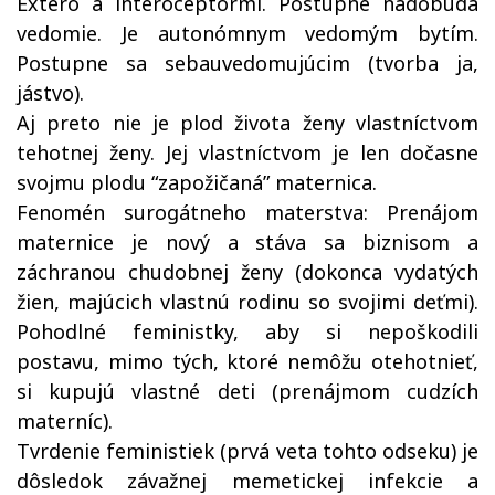
Extero a interoceptormi. Postupne nadobúda
vedomie. Je autonómnym vedomým bytím.
Postupne sa sebauvedomujúcim (tvorba ja,
jástvo).
Aj preto nie je plod života ženy vlastníctvom
tehotnej ženy. Jej vlastníctvom je len dočasne
svojmu plodu “zapožičaná” maternica.
Fenomén surogátneho materstva: Prenájom
maternice je nový a stáva sa biznisom a
záchranou chudobnej ženy (dokonca vydatých
žien, majúcich vlastnú rodinu so svojimi deťmi).
Pohodlné feministky, aby si nepoškodili
postavu, mimo tých, ktoré nemôžu otehotnieť,
si kupujú vlastné deti (prenájmom cudzích
materníc).
Tvrdenie feministiek (prvá veta tohto odseku) je
dôsledok závažnej memetickej infekcie a