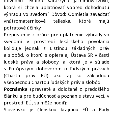
obvodnú lekárku Katarzynu Jachimowiczovú,
ktorá si chcela uplatňovať vopred dohodnutú
výhradu vo svedomí. Dôvod: Odmietla zavádzať
vnútromaternicové telieska, ktoré majú
potratové účinky.
Prepustenie z práce pre uplatnenie výhrady vo
svedomí v prostredí lekárskeho povolania
koliduje jednak z Listinou základných práv
a slobôd, o ktorú s opiera aj Ústava SR v časti
ľudské práva a slobody, a ktorá je v súlade
s Európskym dohovorom o ľudských právach
(Charta práv EÚ) ako aj so základnou
Všeobecnou Chartou ľudských práv a slobôd.
Poznámka
(prevzaté a doložené z predošlého
článku a pre budúcnosť a poznanie stavu vecí, v
prostredí EÚ, sa môže hodiť):
Slovensko je členskou krajinou EÚ a Rady