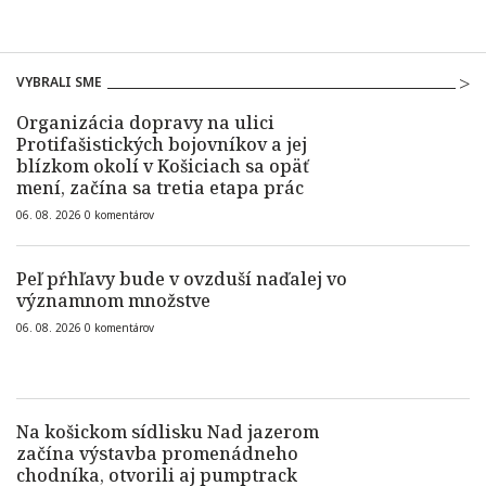
VYBRALI SME
Organizácia dopravy na ulici
Protifašistických bojovníkov a jej
blízkom okolí v Košiciach sa opäť
mení, začína sa tretia etapa prác
06. 08. 2026
0
komentárov
Peľ pŕhľavy bude v ovzduší naďalej vo
významnom množstve
06. 08. 2026
0
komentárov
Na košickom sídlisku Nad jazerom
začína výstavba promenádneho
chodníka, otvorili aj pumptrack