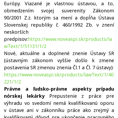
Európy. Viazané je vlastnou ústavou, a to,
obmedzením svojej suverenity Zákonom
90/2001 Z.z. ktorým sa mení a dopĺňa Ústava
Slovenskej republiky č. 460/1992 Zb. v znení
neskorších
predpisov:
https://www.noveaspi.sk/products/la
wText/1/51131/1/2
Nové, aktuálne a doplnené znenie Ústavy SR
(ústavným zákonom vyššie došlo k zmene
postavenia SR zmenou znenia Čl.1 a Čl. 7 ústavy):
https://www.noveaspi.sk/products/lawText/1/40
221/1/2
Právne a ľudsko-právne aspekty prípadu
nórskej lekárky
Prepustenie z práce pre
výhradu vo svedomí nemá kvalifikovanú oporu
v ústave ani v zákonníku práce ako zrejmý a
kvalifikovaný dôvod pre ukončenie pracovného