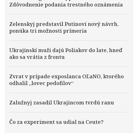
Zdôvodnenie podania trestného oznámenia
Zelenskyj predstavil Putinovi nový návrh,
ponúka tri možnosti prímeria
Ukrajinskí muži dajú Poliakov do late, hneď
ako sa vrátia z frontu
Zvrat v prípade exposlanca OĽaNO, ktorého
odhalil „lovec pedofilov“
Zalužnyj zasadil Ukrajincom tvrdú ranu
Čo za experiment sa udial na Ceute?