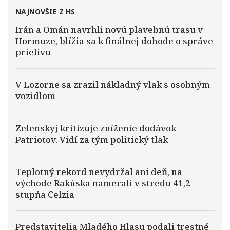
NAJNOVŠIE Z HS
Irán a Omán navrhli novú plavebnú trasu v
Hormuze, blížia sa k finálnej dohode o správe
prielivu
V Lozorne sa zrazil nákladný vlak s osobným
vozidlom
Zelenskyj kritizuje zníženie dodávok
Patriotov. Vidí za tým politický tlak
Teplotný rekord nevydržal ani deň, na
východe Rakúska namerali v stredu 41,2
stupňa Celzia
Predstavitelia Mladého Hlasu podali trestné