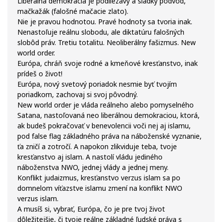
Liberálna demokracia je podliezavý a sladký podvod,
mačkažák (falošné mačacie zlato).
Nie je pravou hodnotou. Pravé hodnoty sa tvoria inak.
Nenastoľuje reálnu slobodu, ale diktatúru falošných
slobôd práv. Tretiu totalitu. Neoliberálny fašizmus. New
world order.
Európa, chráň svoje rodné a kmeňové kresťanstvo, inak
prídeš o život!
Európa, nový svetový poriadok nesmie byť tvojím
poriadkom, zachovaj si svoj pôvodný.
New world order je vláda reálneho alebo pomyselného
Satana, nastoľovaná neo liberálnou demokraciou, ktorá,
ak budeš pokračovať v benevolencii voči nej aj islamu,
pod false flag základného práva na náboženské vyznanie,
ťa zničí a zotročí. A napokon zlikviduje teba, tvoje
kresťanstvo aj islam. A nastolí vládu jediného
náboženstva NWO, jednej vlády a jednej meny.
Konflikt judaizmus, kresťanstvo verzus islam sa po
domnelom víťazstve islamu zmení na konflikt NWO
verzus islam.
A musíš si, vybrať, Európa, čo je pre tvoj život
dôležitejšie, či tvoje reálne základné ľudské práva s