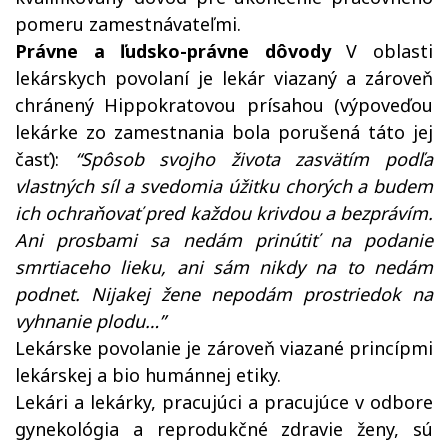
pomeru zamestnávateľmi.
Právne a ľudsko-právne dôvody
V oblasti
lekárskych povolaní je lekár viazaný a zároveň
chránený Hippokratovou prísahou (výpoveďou
lekárke zo zamestnania bola porušená táto jej
časť):
“Spôsob svojho života zasvätím podľa
vlastných síl a svedomia úžitku chorých a budem
ich ochraňovať pred každou krivdou a bezprávím.
Ani prosbami sa nedám prinútiť na podanie
smrtiaceho lieku, ani sám nikdy na to nedám
podnet. Nijakej žene nepodám prostriedok na
vyhnanie plodu…”
Lekárske povolanie je zároveň viazané princípmi
lekárskej a bio humánnej etiky.
Lekári a lekárky, pracujúci a pracujúce v odbore
gynekológia a reprodukčné zdravie ženy, sú