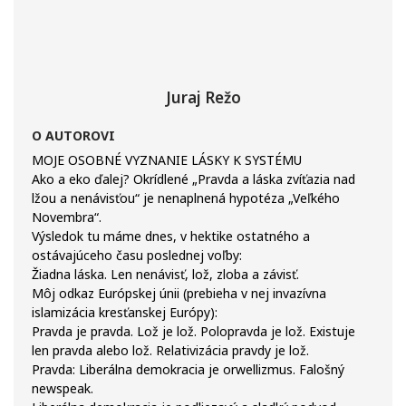
Juraj Režo
O AUTOROVI
MOJE OSOBNÉ VYZNANIE LÁSKY K SYSTÉMU
Ako a eko ďalej? Okrídlené „Pravda a láska zvíťazia nad
lžou a nenávisťou“ je nenaplnená hypotéza „Veľkého
Novembra“.
Výsledok tu máme dnes, v hektike ostatného a
ostávajúceho času poslednej voľby:
Žiadna láska. Len nenávisť, lož, zloba a závisť.
Môj odkaz Európskej únii (prebieha v nej invazívna
islamizácia kresťanskej Európy):
Pravda je pravda. Lož je lož. Polopravda je lož. Existuje
len pravda alebo lož. Relativizácia pravdy je lož.
Pravda: Liberálna demokracia je orwellizmus. Falošný
newspeak.