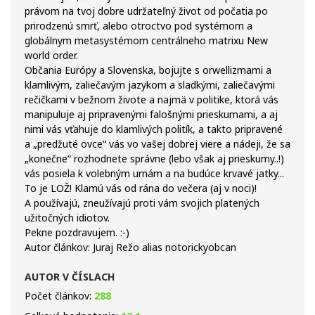
právom na tvoj dobre udržateľný život od počatia po
prirodzenú smrť, alebo otroctvo pod systémom a
globálnym metasystémom centrálneho matrixu New
world order.
Občania Európy a Slovenska, bojujte s orwellizmami a
klamlivým, zaliečavým jazykom a sladkými, zaliečavými
rečičkami v bežnom živote a najmä v politike, ktorá vás
manipuluje aj pripravenými falošnými prieskumami, a aj
nimi vás vťahuje do klamlivých politík, a takto pripravené
a „predžuté ovce“ vás vo vašej dobrej viere a nádeji, že sa
„konečne“ rozhodnete správne (lebo však aj prieskumy..!)
vás posiela k volebným urnám a na budúce krvavé jatky...
To je LOŽ! Klamú vás od rána do večera (aj v noci)!
A používajú, zneužívajú proti vám svojich platených
užitočných idiotov.
Pekne pozdravujem. :-)
Autor článkov: Juraj Režo alias notorickyobcan
AUTOR V ČÍSLACH
Počet článkov:
288