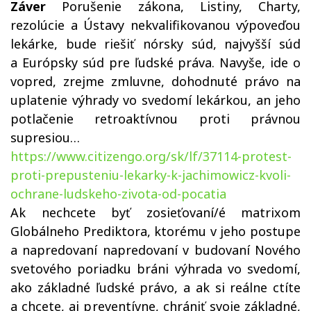
Záver
Porušenie zákona, Listiny, Charty,
rezolúcie a Ústavy nekvalifikovanou výpoveďou
lekárke, bude riešiť nórsky súd, najvyšší súd
a Európsky súd pre ľudské práva. Navyše, ide o
vopred, zrejme zmluvne, dohodnuté právo na
uplatenie výhrady vo svedomí lekárkou, an jeho
potlačenie retroaktívnou proti právnou
supresiou…
https://www.citizengo.org/sk/lf/37114-protest-
proti-prepusteniu-lekarky-k-jachimowicz-kvoli-
ochrane-ludskeho-zivota-od-pocatia
Ak nechcete byť zosieťovaní/é matrixom
Globálneho Prediktora, ktorému v jeho postupe
a napredovaní napredovaní v budovaní Nového
svetového poriadku bráni výhrada vo svedomí,
ako základné ľudské právo, a ak si reálne ctíte
a chcete, aj preventívne, chrániť svoje základné,