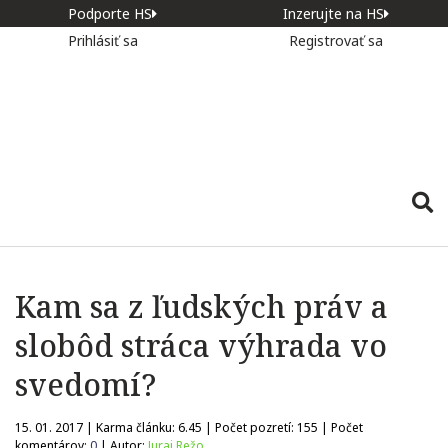
Podporte HS
Inzerujte na HS
Prihlásiť sa
Registrovať sa
Kam sa z ľudských práv a
slobôd stráca výhrada vo
svedomí?
15. 01. 2017 | Karma článku:
6.45
| Počet pozretí:
155
| Počet
komentárov:
0
| Autor:
Juraj Režo