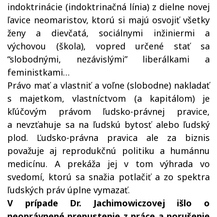
indoktrinácie (indoktrinačná línia) z dielne novej
ľavice neomaristov, ktorú si majú osvojiť všetky
ženy a dievčatá, sociálnymi inžiniermi a
výchovou (škola), vopred určené stať sa
“slobodnými, nezávislými” liberálkami a
feministkami…
Právo mať a vlastniť a voľne (slobodne) nakladať
s majetkom, vlastníctvom (a kapitálom) je
kľúčovým právom ľudsko-právnej pravice,
a nevzťahuje sa na ľudskú bytosť alebo ľudský
plod. Ľudsko-právna pravica ale za biznis
považuje aj reprodukčnú politiku a humánnu
medicínu. A prekáža jej v tom výhrada vo
svedomí, ktorú sa snažia potlačiť a zo spektra
ľudských práv úplne vymazať.
V prípade Dr. Jachimowiczovej išlo o
neoprávnené prepustenie z práce a porušenie