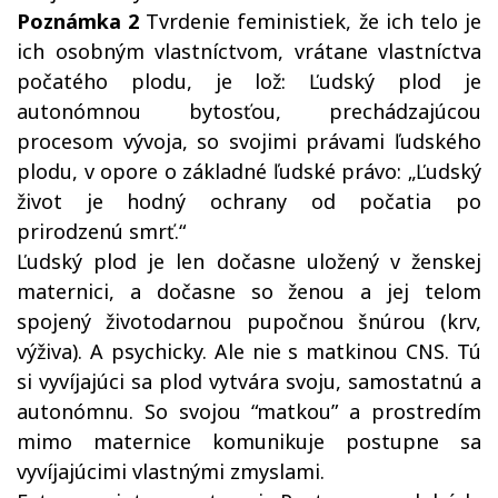
Poznámka 2
Tvrdenie feministiek, že ich telo je
ich osobným vlastníctvom, vrátane vlastníctva
počatého plodu, je lož: Ľudský plod je
autonómnou bytosťou, prechádzajúcou
procesom vývoja, so svojimi právami ľudského
plodu, v opore o základné ľudské právo: „Ľudský
život je hodný ochrany od počatia po
prirodzenú smrť.“
Ľudský plod je len dočasne uložený v ženskej
maternici, a dočasne so ženou a jej telom
spojený životodarnou pupočnou šnúrou (krv,
výživa). A psychicky. Ale nie s matkinou CNS. Tú
si vyvíjajúci sa plod vytvára svoju, samostatnú a
autonómnu. So svojou “matkou” a prostredím
mimo maternice komunikuje postupne sa
vyvíjajúcimi vlastnými zmyslami.