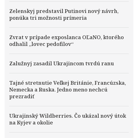
Zelenskyj predstavil Putinovi nový návrh,
ponúka tri možnosti prímeria
Zvrat v prípade exposlanca OĽaNO, ktorého
odhalil „lovec pedofilov“
Zalužnyj zasadil Ukrajincom tvrdú ranu
Tajné stretnutie Veľkej Británie, Francúzska,
Nemecka a Ruska. Jedno meno nechcú
prezradiť
Ukrajinský Wildberries. Čo ukázal nový útok
na Kyjev a okolie