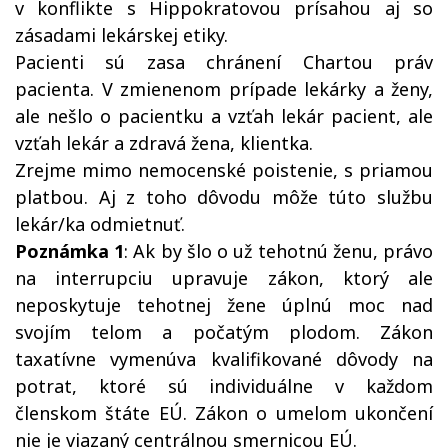
v konflikte s Hippokratovou prísahou aj so
zásadami lekárskej etiky.
Pacienti sú zasa chránení Chartou práv
pacienta. V zmienenom prípade lekárky a ženy,
ale nešlo o pacientku a vzťah lekár pacient, ale
vzťah lekár a zdravá žena, klientka.
Zrejme mimo nemocenské poistenie, s priamou
platbou. Aj z toho dôvodu môže túto službu
lekár/ka odmietnuť.
Poznámka 1
: Ak by šlo o už tehotnú ženu, právo
na interrupciu upravuje zákon, ktorý ale
neposkytuje tehotnej žene úplnú moc nad
svojím telom a počatým plodom. Zákon
taxatívne vymenúva kvalifikované dôvody na
potrat, ktoré sú individuálne v každom
členskom štáte EÚ. Zákon o umelom ukončení
nie je viazaný centrálnou smernicou EÚ.