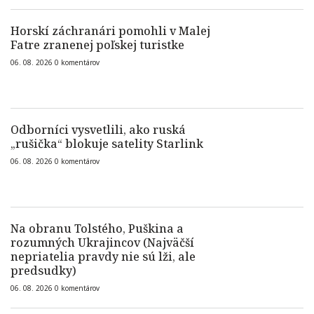
Horskí záchranári pomohli v Malej
Fatre zranenej poľskej turistke
06. 08. 2026
0
komentárov
Odborníci vysvetlili, ako ruská
„rušička“ blokuje satelity Starlink
06. 08. 2026
0
komentárov
Na obranu Tolstého, Puškina a
rozumných Ukrajincov (Najväčší
nepriatelia pravdy nie sú lži, ale
predsudky)
06. 08. 2026
0
komentárov