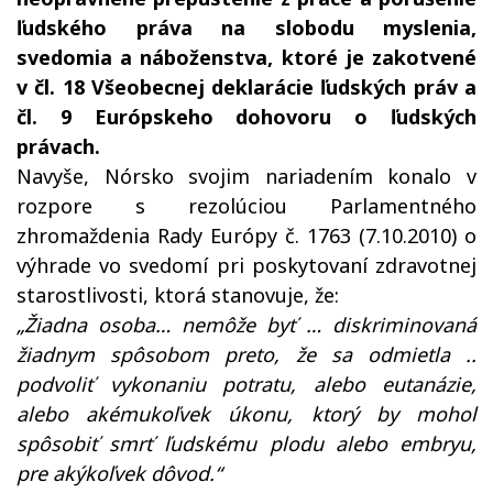
ľudského práva na slobodu myslenia,
svedomia a náboženstva, ktoré je zakotvené
v čl. 18 Všeobecnej deklarácie ľudských práv a
čl. 9 Európskeho dohovoru o ľudských
právach.
Navyše, Nórsko svojim nariadením konalo v
rozpore s rezolúciou Parlamentného
zhromaždenia Rady Európy č. 1763 (7.10.2010) o
výhrade vo svedomí pri poskytovaní zdravotnej
starostlivosti, ktorá stanovuje, že:
„Žiadna osoba… nemôže byť … diskriminovaná
žiadnym spôsobom preto, že sa odmietla ..
podvoliť vykonaniu potratu, alebo eutanázie,
alebo akémukoľvek úkonu, ktorý by mohol
spôsobiť smrť ľudskému plodu alebo embryu,
pre akýkoľvek dôvod.“