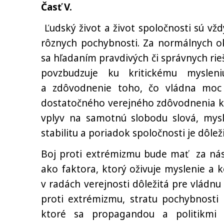
Časť V.
Ľudský život a život spoločnosti sú vž
rôznych pochybnosti. Za normálnych o
sa hľadaním pravdivých či správnych rieš
povzbudzuje ku kritickému myslen
a zdôvodnenie toho, čo vládna moc 
dostatočného verejného zdôvodnenia 
vplyv na samotnú slobodu slová, mysl
stabilitu a poriadok spoločnosti je dôlež
Boj proti extrémizmu bude mať za násl
ako faktora, ktorý oživuje myslenie a 
v radách verejnosti dôležitá pre vládnu
proti extrémizmu, stratu pochybnosti
ktoré sa propagandou a politikmi 