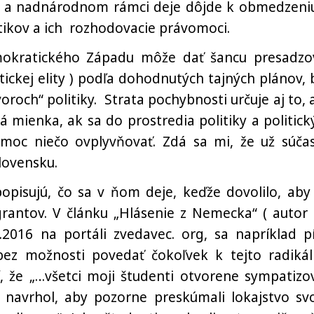
 a nadnárodnom rámci deje dôjde k obmedzeniu
itikov a ich rozhodovacie právomoci.
emokratického Západu môže dať šancu presadzo
ickej elity ) podľa dohodnutých tajných plánov, 
roch“ politiky. Strata pochybnosti určuje aj to, 
á mienka, ak sa do prostredia politiky a politick
 moc niečo ovplyvňovať. Zdá sa mi, že už súča
Slovensku.
opisujú, čo sa v ňom deje, keďže dovolilo, aby
grantov. V článku „Hlásenie z Nemecka“ ( autor 
.2016 na portáli zvedavec. org, sa napríklad pí
ez možnosti povedať čokoľvek k tejto radikál
, že „…všetci moji študenti otvorene sympatizov
navrhol, aby pozorne preskúmali lokajstvo svo