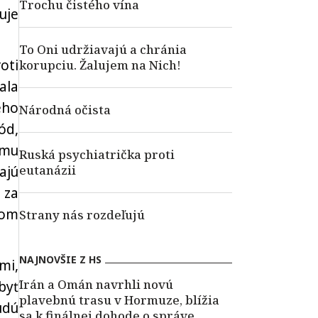
Trochu čistého vína
uje
To Oni udržiavajú a chránia
oti
korupciu. Žalujem na Nich!
ala
ého
Národná očista
ód,
zmu
Ruská psychiatrička proti
eutanázii
ajú
 za
vom
Strany nás rozdeľujú
NAJNOVŠIE Z HS
mi,
Irán a Omán navrhli novú
byť
plavebnú trasu v Hormuze, blížia
udú
sa k finálnej dohode o správe