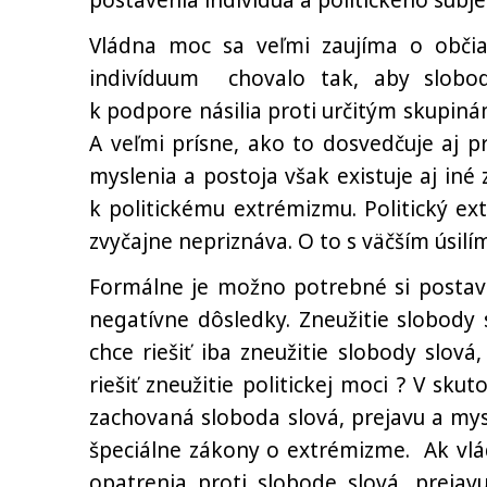
postavenia indivídua a politického subje
Vládna moc sa veľmi zaujíma o občia
indivíduum chovalo tak, aby slobod
k podpore násilia proti určitým skupinám
A veľmi prísne, ako to dosvedčuje aj p
myslenia a postoja však existuje aj iné z
k politickému extrémizmu. Politický ex
zvyčajne nepriznáva. O to s väčším úsilím
Formálne je možno potrebné si postavi
negatívne dôsledky. Zneužitie slobody 
chce riešiť iba zneužitie slobody slov
riešiť zneužitie politickej moci ? V sku
zachovaná sloboda slová, prejavu a mys
špeciálne zákony o extrémizme. Ak vlá
opatrenia proti slobode slová, preja