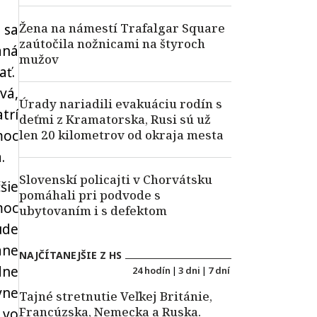
Žena na námestí Trafalgar Square
 sa
zaútočila nožnicami na štyroch
aná
mužov
ať.
vá,
Úrady nariadili evakuáciu rodín s
trí
deťmi z Kramatorska, Rusi sú už
moc
len 20 kilometrov od okraja mesta
.
Slovenskí policajti v Chorvátsku
šie
pomáhali pri podvode s
moc
ubytovaním i s defektom
ude
ane
NAJČÍTANEJŠIE Z HS
dne
24 hodín
|
3 dni
|
7 dní
vne
Tajné stretnutie Veľkej Británie,
Francúzska, Nemecka a Ruska.
 vo