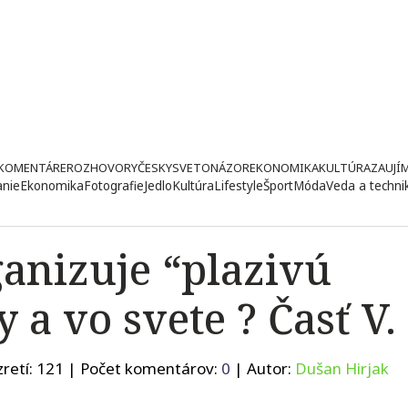
KOMENTÁRE
ROZHOVORY
ČESKY
SVETONÁZOR
EKONOMIKA
KULTÚRA
ZAUJÍ
anie
Ekonomika
Fotografie
Jedlo
Kultúra
Lifestyle
Šport
Móda
Veda a techni
ganizuje “plazivú
y a vo svete ? Časť V.
retí:
121
| Počet komentárov:
0
| Autor:
Dušan Hirjak