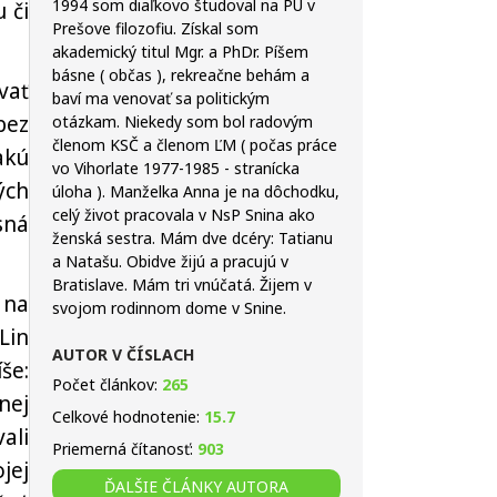
1994 som diaľkovo študoval na PU v
 či
Prešove filozofiu. Získal som
akademický titul Mgr. a PhDr. Píšem
básne ( občas ), rekreačne behám a
vať
baví ma venovať sa politickým
bez
otázkam. Niekedy som bol radovým
členom KSČ a členom ĽM ( počas práce
akú
vo Vihorlate 1977-1985 - stranícka
ých
úloha ). Manželka Anna je na dôchodku,
celý život pracovala v NsP Snina ako
sná
ženská sestra. Mám dve dcéry: Tatianu
a Natašu. Obidve žijú a pracujú v
Bratislave. Mám tri vnúčatá. Žijem v
 na
svojom rodinnom dome v Snine.
Lin
AUTOR V ČÍSLACH
še:
Počet článkov:
265
nej
Celkové hodnotenie:
15.7
ali
Priemerná čítanosť:
903
jej
ĎALŠIE ČLÁNKY AUTORA