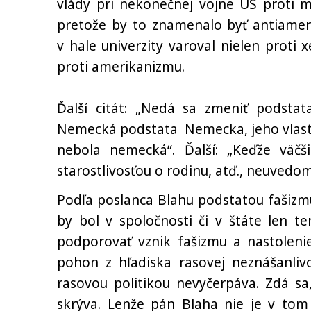
vlády pri nekonečnej vojne US proti m
pretože by to znamenalo byť antiameri
v hale univerzity varoval nielen proti 
proti amerikanizmu.
Ďalší citát: „Nedá sa zmeniť podstata
Nemecká podstata Nemecka, jeho vlastn
nebola nemecká“. Ďalší: „Keďže väč
starostlivosťou o rodinu, atď., neuvedo
Podľa poslanca Blahu podstatou fašizmu
by bol v spoločnosti či v štáte len 
podporovať vznik fašizmu a nastoleni
pohon z hľadiska rasovej neznášanlivo
rasovou politikou nevyčerpáva. Zdá s
skrýva. Lenže pán Blaha nie je v tom