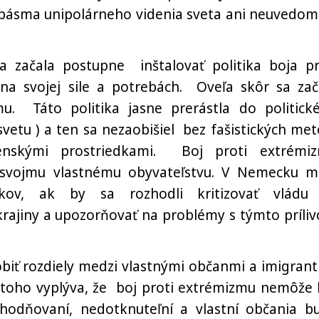
o pásma unipolárneho videnia sveta ani neuvedom
 začala postupne inštalovať politika boja pr
na svojej sile a potrebách. Oveľa skôr sa zač
zmu. Táto politika jasne prerástla do politick
vetu ) a ten sa nezaobišiel bez fašistických met
jenskými prostriedkami. Boj proti extrémi
 svojmu vlastnému obyvateľstvu. V Nemecku m
kov, ak by sa rozhodli kritizovať vládu
krajiny a upozorňovať na problémy s týmto príli
biť rozdiely medzi vlastnými občanmi a imigrant
z toho vyplýva, že boj proti extrémizmu nemôže 
ýhodňovaní, nedotknuteľní a vlastní občania b