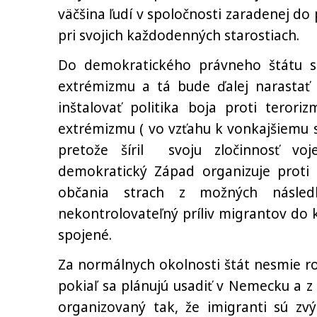
väčšina ľudí v spoločnosti zaradenej d
pri svojich každodenných starostiach.
Do demokratického právneho štátu sa
extrémizmu a tá bude ďalej narastať 
inštalovať politika boja proti terori
extrémizmu ( vo vzťahu k vonkajšiemu s
pretože šíril svoju zločinnosť vo
demokratický Západ organizuje proti
občania strach z možných násled
nekontrolovateľný príliv migrantov do 
spojené.
Za normálnych okolnosti štát nesmie ro
pokiaľ sa plánujú usadiť v Nemecku a 
organizovaný tak, že imigranti sú zv