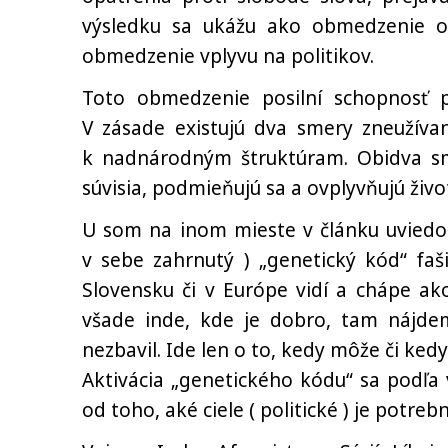
výsledku sa ukážu ako obmedzenie ob
obmedzenie vplyvu na politikov.
Toto obmedzenie posilní schopnosť po
V zásade existujú dva smery zneužívan
k nadnárodným štruktúram. Obidva sm
súvisia, podmieňujú sa a ovplyvňujú živo
U som na inom mieste v článku uviedol
v sebe zahrnutý ) „genetický kód“ fa
Slovensku či v Európe vidí a chápe ako
všade inde, kde je dobro, tam nájde
nezbavil. Ide len o to, kedy môže či ked
Aktivácia „genetického kódu“ sa podľa 
od toho, aké ciele ( politické ) je potre