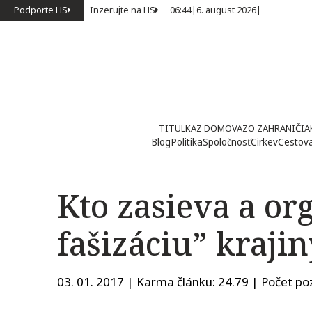
Podporte HS
Inzerujte na HS
06:44
|
6. august 2026
|
TITULKA
Z DOMOVA
ZO ZAHRANIČIA
Blog
Politika
Spoločnosť
Cirkev
Cestov
Kto zasieva a or
fašizáciu” krajin
03. 01. 2017 | Karma článku:
24.79
| Počet poz