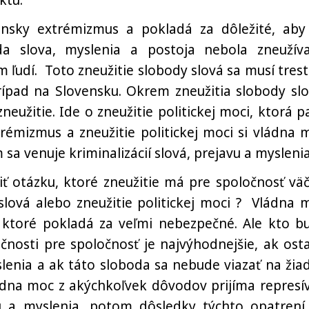
ktu.
nsky extrémizmus a pokladá za dôležité, aby
a slova, myslenia a postoja nebola zneužív
 ľudí. Toto zneužitie slobody slová sa musí trest
rípad na Slovensku. Okrem zneužitia slobody slo
neužitie. Ide o zneužitie politickej moci, ktorá pa
trémizmus a zneužitie politickej moci si vládna 
 sa venuje kriminalizácií slová, prejavu a myslenia
ť otázku, ktoré zneužitie má pre spoločnosť väč
slová alebo zneužitie politickej moci ? Vládna 
á, ktoré pokladá za veľmi nebezpečné. Ale kto b
točnosti pre spoločnosť je najvýhodnejšie, ak ost
lenia a ak táto sloboda sa nebude viazať na žia
dna moc z akýchkoľvek dôvodov prijíma represí
vu a myslenia, potom dôsledky týchto opatrení