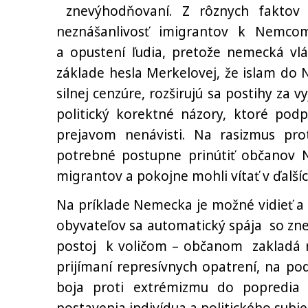
znevýhodňovaní. Z rôznych faktov 
neznášanlivosť imigrantov k Nemco
a opustení ľudia, pretože nemecká vlá
základe hesla Merkelovej, že islam do
silnej cenzúre, rozširujú sa postihy za 
politický korektné názory, ktoré pod
prejavom nenávisti. Na rasizmus pro
potrebné postupne prinútiť občanov N
migrantov a pokojne mohli vítať v ďalšíc
Na príklade Nemecka je možné vidieť a
obyvateľov sa automatický spája so zneu
postoj k voličom – občanom zakladá n
prijímaní represívnych opatrení, na po
boja proti extrémizmu do popredia