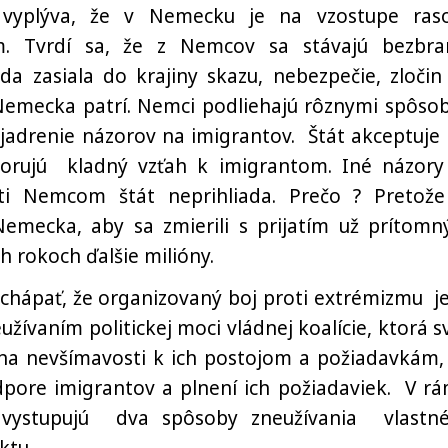
vyplýva, že v Nemecku je na vzostupe ras
m. Tvrdí sa, že z Nemcov sa stávajú bezbra
da zasiala do krajiny skazu, nebezpečie, zločin
 Nemecka patrí. Nemci podliehajú rôznymi spôso
vyjadrenie názorov na imigrantov. Štát akceptuje 
porujú kladný vzťah k imigrantom. Iné názory
ti Nemcom štát neprihliada. Prečo ? Pretože
emecka, aby sa zmierili s prijatím už prítomn
h rokoch ďalšie milióny.
 chápať, že organizovaný boj proti extrémizmu j
žívaním politickej moci vládnej koalície, ktorá s
a nevšímavosti k ich postojom a požiadavkám,
dpore imigrantov a plnení ich požiadaviek. V rá
 vystupujú dva spôsoby zneužívania vlastn