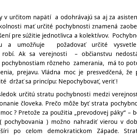
dy v určitom napätí a odohrávajú sa aj za asisten
kolnosti mať určité pochybnosti znamená zaobe
ení pre súžitie jednotlivca a kolektívov. Pochybn
iu a umožňuje požadovať určité vysvetle
robí. Ak sa verejnosti – občianstvu nedost
k pochybnostiam rôzneho zamerania, má to po
enia, prejavu. Vládna moc je presvedčená, že 
ité držať sa princípu: Nepochybovať, veriť !
edok určitú stratu pochybnosti medzi verejnos
konanie človeka. Prečo môže byť strata pochybno
 moc ? Pretože za použitia „prevodovej páky“ – b
 ( pochybovania ) možno nahradiť vierou v dob
šíri po celom demokratickom Západe. Stra