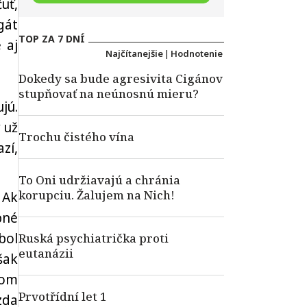
uť,
gát
TOP ZA 7 DNÍ
 aj
Najčítanejšie
|
Hodnotenie
Dokedy sa bude agresivita Cigánov
stupňovať na neúnosnú mieru?
jú.
 už
Trochu čistého vína
zí,
To Oni udržiavajú a chránia
korupciu. Žalujem na Nich!
 Ak
bné
bol
Ruská psychiatrička proti
eutanázii
šak
hom
Prvotřídní let 1
zda