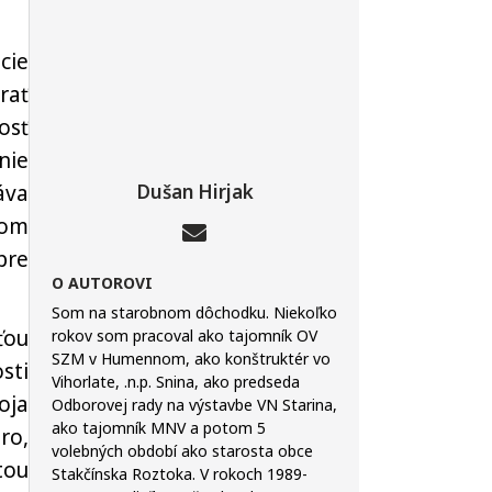
cie
rať
osť
nie
áva
Dušan Hirjak
tom
pre
O AUTOROVI
Som na starobnom dôchodku. Niekoľko
ťou
rokov som pracoval ako tajomník OV
SZM v Humennom, ako konštruktér vo
sti
Vihorlate, .n.p. Snina, ako predseda
oja
Odborovej rady na výstavbe VN Starina,
ako tajomník MNV a potom 5
ro,
volebných období ako starosta obce
tou
Stakčínska Roztoka. V rokoch 1989-