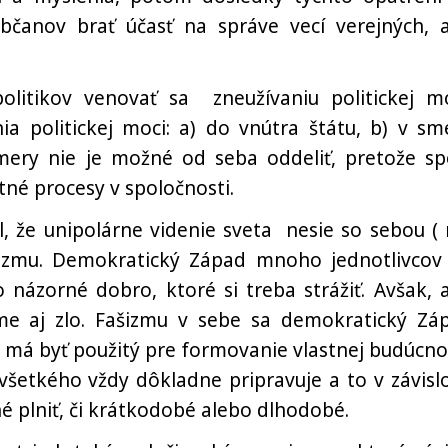
čanov brať účasť na správe vecí verejných, 
litikov venovať sa zneužívaniu politickej mo
ia politickej moci: a) do vnútra štátu, b) v sm
ery nie je možné od seba oddeliť, pretože sp
tné procesy v spoločnosti.
, že unipolárne videnie sveta nesie so sebou (
šizmu. Demokratický Západ mnoho jednotlivcov
 názorné dobro, ktoré si treba strážiť. Avšak, 
me aj zlo. Fašizmu v sebe sa demokratický Zá
y má byť použitý pre formovanie vlastnej budúcnos
všetkého vždy dôkladne pripravuje a to v závislo
bné plniť, či krátkodobé alebo dlhodobé.