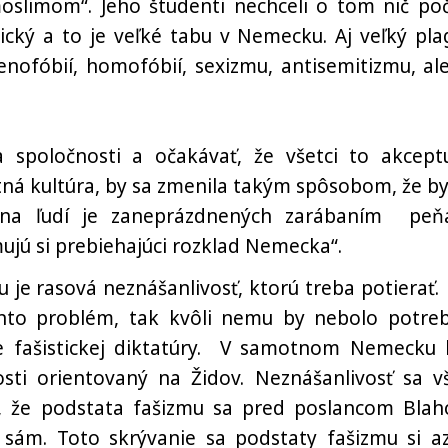
oslimom“. Jeho študenti nechceli o tom nič poč
cký a to je veľké tabu v Nemecku. Aj veľký pla
xenofóbií, homofóbií, sexizmu, antisemitizmu, ale
 spoločnosti a očakávať, že všetci to akceptu
á kultúra, by sa zmenila takým spôsobom, že by
šina ľudí je zaneprázdnených zarábaním peňa
mujú si prebiehajúci rozklad Nemecka“.
 je rasová neznášanlivosť, ktorú treba potierať.
tento problém, tak kvôli nemu by nebolo potre
e fašistickej diktatúry. V samotnom Nemecku 
sti orientovaný na Židov. Neznášanlivosť sa v
a, že podstata fašizmu sa pred poslancom Bla
 sám. Toto skrývanie sa podstaty fašizmu si a