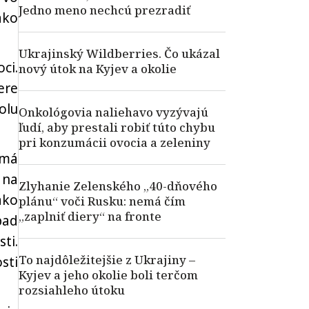
Jedno meno nechcú prezradiť
ako
Ukrajinský Wildberries. Čo ukázal
ci.
nový útok na Kyjev a okolie
ere
olu
Onkológovia naliehavo vyzývajú
ľudí, aby prestali robiť túto chybu
pri konzumácii ovocia a zeleniny
 má
 na
Zlyhanie Zelenského „40-dňového
ako
plánu“ voči Rusku: nemá čím
„zaplniť diery“ na fronte
pad
ti.
To najdôležitejšie z Ukrajiny –
sti
Kyjev a jeho okolie boli terčom
rozsiahleho útoku