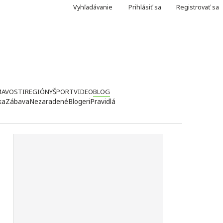
Vyhľadávanie
Prihlásiť sa
Registrovať sa
MAVOSTI
REGIÓNY
ŠPORT
VIDEO
BLOG
ka
Zábava
Nezaradené
Blogeri
Pravidlá