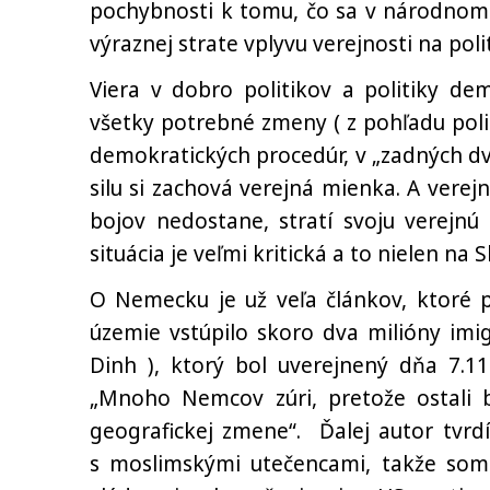
pochybnosti k tomu, čo sa v národnom
výraznej strate vplyvu verejnosti na pol
Viera v dobro politikov a politiky d
všetky potrebné zmeny ( z pohľadu polit
demokratických procedúr, v „zadných dvo
silu si zachová verejná mienka. A verejn
bojov nedostane, stratí svoju verejnú
situácia je veľmi kritická a to nielen na 
O Nemecku je už veľa článkov, ktoré p
územie vstúpilo skoro dva milióny imi
Dinh ), ktorý bol uverejnený dňa 7.11
„Mnoho Nemcov zúri, pretože ostali b
geografickej zmene“. Ďalej autor tvrdí
s moslimskými utečencami, takže som 