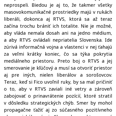
neprospeli. Biedou je aj to, že takmer všetky
masovokomunikačné prostriedky majú v rukách
liberáli, dokonca aj RTVS, ktorá sa až teraz
začína trochu brániť ich totalite. Nie je možné,
aby vláda nemala dosah ani na jedno médium,
a aby RTVS ovládali nepriatelia Slovenska. Ide
zúrivá informačná vojna a vlastenci v nej ťahajú
za veľmi krátky koniec, čo sa týka pokrytia
mediálneho priestoru. Preto boj o RTVS a jej
smerovanie je kľúčový a musí sa otvoriť priestor
aj pre iných, nielen liberálov a sorošovcov.
Teraz, keď si Fico uvoľnil ruky, by sa mal pričiniť
o to, aby v RTVS zaviali iné vetry a zároveň
zabojovať o prinavrátenie pozícií, ktoré stratil
v dôsledku strategických chýb. Smer by mohol
propagačne ťažiť aj zo súčasného pozitívneho