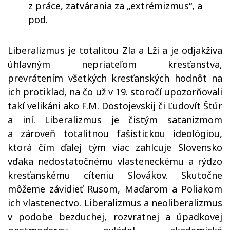
z práce, zatvárania za „extrémizmus“, a
pod.
Liberalizmus je totalitou Zla a Lži a je odjakživa
úhlavným nepriateľom kresťanstva,
prevrátením všetkých kresťanských hodnôt na
ich protiklad, na čo už v 19. storočí upozorňovali
takí velikáni ako F.M. Dostojevskij či Ľudovít Štúr
a iní. Liberalizmus je čistým satanizmom
a zároveň totalitnou fašistickou ideológiou,
ktorá čím ďalej tým viac zahlcuje Slovensko
vďaka nedostatočnému vlasteneckému a rýdzo
kresťanskému cíteniu Slovákov. Skutočne
môžeme závidieť Rusom, Maďarom a Poliakom
ich vlastenectvo. Liberalizmus a neoliberalizmus
v podobe bezduchej, rozvratnej a úpadkovej