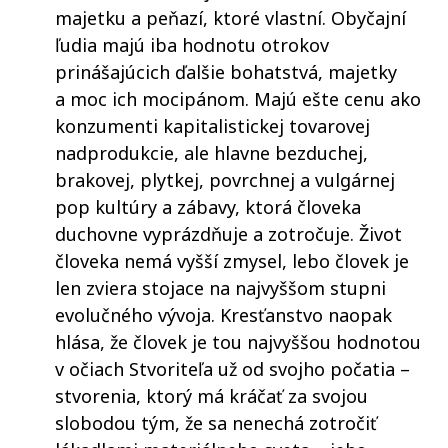
majetku a peňazí, ktoré vlastní. Obyčajní
ľudia majú iba hodnotu otrokov
prinášajúcich ďalšie bohatstvá, majetky
a moc ich mocipánom. Majú ešte cenu ako
konzumenti kapitalistickej tovarovej
nadprodukcie, ale hlavne bezduchej,
brakovej, plytkej, povrchnej a vulgárnej
pop kultúry a zábavy, ktorá človeka
duchovne vyprázdňuje a zotročuje. Život
človeka nemá vyšší zmysel, lebo človek je
len zviera stojace na najvyššom stupni
evolučného vývoja. Kresťanstvo naopak
hlása, že človek je tou najvyššou hodnotou
v očiach Stvoriteľa už od svojho počatia –
stvorenia, ktorý má kráčať za svojou
slobodou tým, že sa nenechá zotročiť