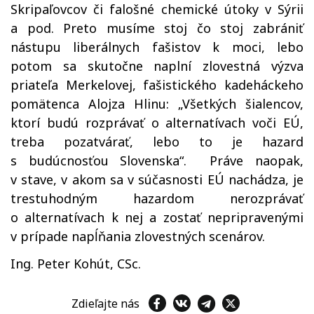
Skripaľovcov či falošné chemické útoky v Sýrii
a pod. Preto musíme stoj čo stoj zabrániť
nástupu liberálnych fašistov k moci, lebo
potom sa skutočne naplní zlovestná výzva
priateľa Merkelovej, fašistického kadeháckeho
pomätenca Alojza Hlinu: „Všetkých šialencov,
ktorí budú rozprávať o alternatívach voči EÚ,
treba pozatvárať, lebo to je hazard
s budúcnosťou Slovenska“. Práve naopak,
v stave, v akom sa v súčasnosti EÚ nachádza, je
trestuhodným hazardom nerozprávať
o alternatívach k nej a zostať nepripravenými
v prípade napĺňania zlovestných scenárov.
Ing. Peter Kohút, CSc.
Zdieľajte nás