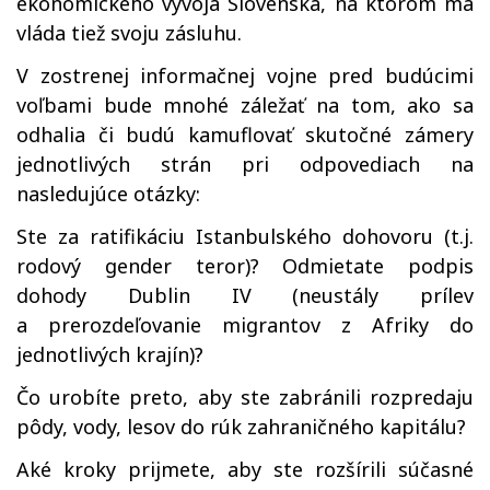
ekonomického vývoja Slovenska, na ktorom má
vláda tiež svoju zásluhu.
V zostrenej informačnej vojne pred budúcimi
voľbami bude mnohé záležať na tom, ako sa
odhalia či budú kamuflovať skutočné zámery
jednotlivých strán pri odpovediach na
nasledujúce otázky:
Ste za ratifikáciu Istanbulského dohovoru (t.j.
rodový gender teror)? Odmietate podpis
dohody Dublin IV (neustály prílev
a prerozdeľovanie migrantov z Afriky do
jednotlivých krajín)?
Čo urobíte preto, aby ste zabránili rozpredaju
pôdy, vody, lesov do rúk zahraničného kapitálu?
Aké kroky prijmete, aby ste rozšírili súčasné