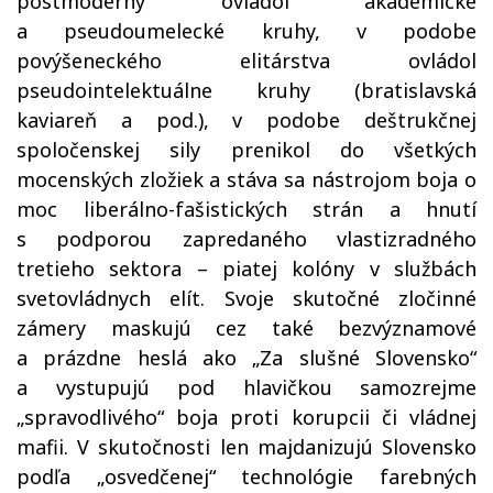
postmoderny ovládol akademické
a pseudoumelecké kruhy, v podobe
povýšeneckého elitárstva ovládol
pseudointelektuálne kruhy (bratislavská
kaviareň a pod.), v podobe deštrukčnej
spoločenskej sily prenikol do všetkých
mocenských zložiek a stáva sa nástrojom boja o
moc liberálno-fašistických strán a hnutí
s podporou zapredaného vlastizradného
tretieho sektora – piatej kolóny v službách
svetovládnych elít. Svoje skutočné zločinné
zámery maskujú cez také bezvýznamové
a prázdne heslá ako „Za slušné Slovensko“
a vystupujú pod hlavičkou samozrejme
„spravodlivého“ boja proti korupcii či vládnej
mafii. V skutočnosti len majdanizujú Slovensko
podľa „osvedčenej“ technológie farebných