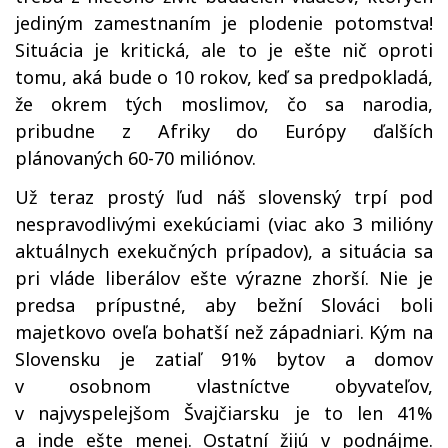
jediným zamestnaním je plodenie potomstva!
Situácia je kritická, ale to je ešte nič oproti
tomu, aká bude o 10 rokov, keď sa predpokladá,
že okrem tých moslimov, čo sa narodia,
pribudne z Afriky do Európy ďalších
plánovaných 60-70 miliónov.
Už teraz prostý ľud náš slovenský trpí pod
nespravodlivými exekúciami (viac ako 3 milióny
aktuálnych exekučných prípadov), a situácia sa
pri vláde liberálov ešte výrazne zhorší. Nie je
predsa prípustné, aby bežní Slováci boli
majetkovo oveľa bohatší než západniari. Kým na
Slovensku je zatiaľ 91% bytov a domov
v osobnom vlastníctve obyvateľov,
v najvyspelejšom Švajčiarsku je to len 41%
a inde ešte menej. Ostatní žijú v podnájme.