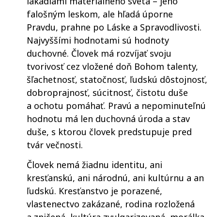
lákadlami materiálneho sveta – jeho
falošným leskom, ale hľadá úporne
Pravdu, prahne po Láske a Spravodlivosti.
Najvyššími hodnotami sú hodnoty
duchovné. Človek má rozvíjať svoju
tvorivosť cez vložené doň Bohom talenty,
šľachetnosť, statočnosť, ľudskú dôstojnosť,
dobroprajnosť, súcitnosť, čistotu duše
a ochotu pomáhať. Pravú a nepominuteľnú
hodnotu má len duchovná úroda a stav
duše, s ktorou človek predstupuje pred
tvár večnosti.
Človek nemá žiadnu identitu, ani
kresťanskú, ani národnú, ani kultúrnu a an
ľudskú. Kresťanstvo je porazené,
vlastenectvo zakázané, rodina rozložená