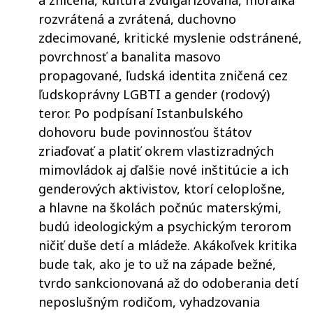
a zničená, kultúra zvulgarizovaná, morálka
rozvrátená a zvrátená, duchovno
zdecimované, kritické myslenie odstránené,
povrchnosť a banalita masovo
propagované, ľudská identita zničená cez
ľudskoprávny LGBTI a gender (rodový)
teror. Po podpísaní Istanbulského
dohovoru bude povinnosťou štátov
zriaďovať a platiť okrem vlastizradných
mimovládok aj ďalšie nové inštitúcie a ich
genderových aktivistov, ktorí celoplošne,
a hlavne na školách počnúc materskými,
budú ideologickým a psychickým terorom
ničiť duše detí a mládeže. Akákoľvek kritika
bude tak, ako je to už na západe bežné,
tvrdo sankcionovaná až do odoberania detí
neposlušným rodičom, vyhadzovania