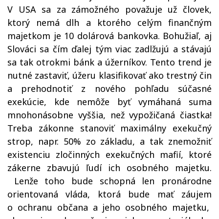
V USA sa za zámožného považuje už človek,
ktorý nemá dlh a ktorého celým finančným
majetkom je 10 dolárová bankovka. Bohužiaľ, aj
Slováci sa čím ďalej tým viac zadlžujú a stávajú
sa tak otrokmi bánk a úžerníkov. Tento trend je
nutné zastaviť, úžeru klasifikovať ako trestný čin
a prehodnotiť z nového pohľadu súčasné
exekúcie, kde nemôže byť vymáhaná suma
mnohonásobne vyššia, než vypožičaná čiastka!
Treba zákonne stanoviť maximálny exekučný
strop, napr. 50% zo základu, a tak znemožniť
existenciu zločinných exekučných mafií, ktoré
zákerne zbavujú ľudí ich osobného majetku.
Lenže toho bude schopná len pronárodne
orientovaná vláda, ktorá bude mať záujem
o ochranu občana a jeho osobného majetku,