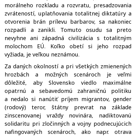
morálneho rozkladu a rozvratu, presadzovania
zvráteností, uplatňovania totalitnej diktatúry a
otvorenia brán prílevu barbarov, sa nakoniec
rozpadli a zanikli. Tomuto osudu sa preto
nevyhne ani západná civilizácia s totalitným
molochom EÚ. Koľko obetí si jeho rozpad
vyžiada, je veľkou neznámou.
Za daných okolností a pri všetkých zmienených
hrozbách a možných scenároch je veľmi
dôležité, aby Slovensko viedlo maximálne
opatrnú a sebavedomú zahraničnú politiku
a nedalo si nanútiť príjem migrantov, gender
(rodový) teror, štátny prevrat na základe
zinscenovanej vraždy novinára, nadiktovanú
solidaritu pri zločinných a vojny podnecujúcich
nafingovaných scenároch, ako napr. otrava