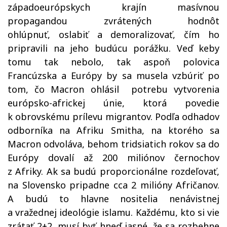
západoeurópskych krajín masívnou
propagandou zvrátených hodnôt
ohlúpnuť, oslabiť a demoralizovať, čím ho
pripravili na jeho budúcu porážku. Veď keby
tomu tak nebolo, tak aspoň polovica
Francúzska a Európy by sa musela vzbúriť po
tom, čo Macron ohlásil potrebu vytvorenia
európsko-africkej únie, ktorá povedie
k obrovskému prílevu migrantov. Podľa odhadov
odborníka na Afriku Smitha, na ktorého sa
Macron odvoláva, behom tridsiatich rokov sa do
Európy dovalí až 200 miliónov černochov
z Afriky. Ak sa budú proporcionálne rozdeľovať,
na Slovensko pripadne cca 2 milióny Afričanov.
A budú to hlavne nositelia nenávistnej
a vražednej ideológie islamu. Každému, kto si vie
zrátať 2+2, musí byť hneď jasné, že sa rozbehne