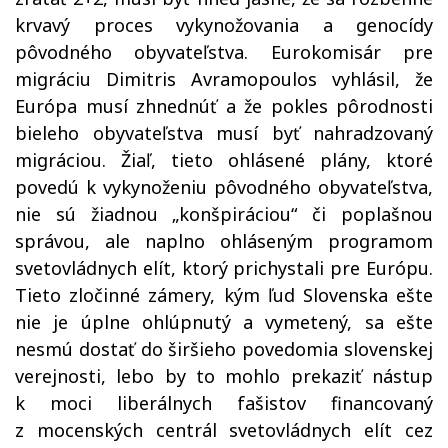
krvavý proces vykynožovania a genocídy
pôvodného obyvateľstva. Eurokomisár pre
migráciu Dimitris Avramopoulos vyhlásil, že
Európa musí zhnednúť a že pokles pôrodnosti
bieleho obyvateľstva musí byť nahradzovaný
migráciou. Žiaľ, tieto ohlásené plány, ktoré
povedú k vykynoženiu pôvodného obyvateľstva,
nie sú žiadnou „konšpiráciou“ či poplašnou
správou, ale naplno ohláseným programom
svetovládnych elít, ktorý prichystali pre Európu.
Tieto zločinné zámery, kým ľud Slovenska ešte
nie je úplne ohlúpnutý a vymetený, sa ešte
nesmú dostať do širšieho povedomia slovenskej
verejnosti, lebo by to mohlo prekaziť nástup
k moci liberálnych fašistov financovaný
z mocenských centrál svetovládnych elít cez