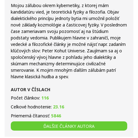
Mojou záľubou okrem kybernetiky, z ktorej mám
kandidatúru vied, je teoretická fyziky a filozofia. Objav
dialektického princípu jednoty bytia mi umožnil položiť
nové základy kozmológie a časticovej fyziky. V poslednom
čase zameriavam svoju pozornosť aj na štúdium
podstaty vedomia. Publikujem hlavne v zahraničí, moje
vedecké a filozofické články je možné nájsť napr. zadaním
kľúčových slov: Peter Kohut Universe. Zaujímam sa aj o
spoločenský vývoj hlavne z pohľadu jeho dialektiky a
skúmam mechanizmy determinujúce civilizačné
smerovanie. K mojim mnohým ďalším záľubám patrí
hlavne klasická hudba a spev.
AUTOR V ČÍSLACH
Počet článkov:
116
Celkové hodnotenie:
23.16
Priemerná čítanosť:
5846
ĎALŠIE ČLÁNKY AUTORA