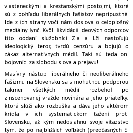
vlasteneckými a kresťanskými postojmi, ktoré
sú z pohľadu liberálnych fašistov neprípustné!
Ide z ich strany voči nám doslova o celoplošný
mediálny lynč. Kvôli likvidácii ideových odporcov
títo oddaní služobníci Zla a Lži nastoľujú
ideologický teror, tvrdú cenzúru a bojujú o
zákaz alternatívnych médií. Takí sú teda oni
bojovníci za slobodu slova a prejavu!
Masívny nástup liberálneho či neoliberálneho
fašizmu na Slovensku sa s mohutnou podporou
takmer všetkých médií rozbehol po
zinscenovanej vražde novinára a jeho priateľky,
ktorá slúži ako rozbuška a dáva jeho aktérom
krídla v ich systematickom ťažení proti
Slovensku, až kým nedosiahnu svoje víťazstvo
tým, že po najbližších voľbách (predčasných či