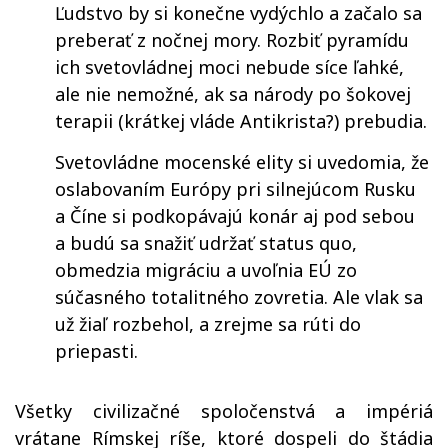
Ľudstvo by si konečne vydýchlo a začalo sa
preberať z nočnej mory. Rozbiť pyramídu
ich svetovládnej moci nebude síce ľahké,
ale nie nemožné, ak sa národy po šokovej
terapii (krátkej vláde Antikrista?) prebudia.
Svetovládne mocenské elity si uvedomia, že
oslabovaním Európy pri silnejúcom Rusku
a Číne si podkopávajú konár aj pod sebou
a budú sa snažiť udržať status quo,
obmedzia migráciu a uvoľnia EÚ zo
súčasného totalitného zovretia. Ale vlak sa
už žiaľ rozbehol, a zrejme sa rúti do
priepasti.
Všetky civilizačné spoločenstvá a impériá
vrátane Rímskej ríše, ktoré dospeli do štádia