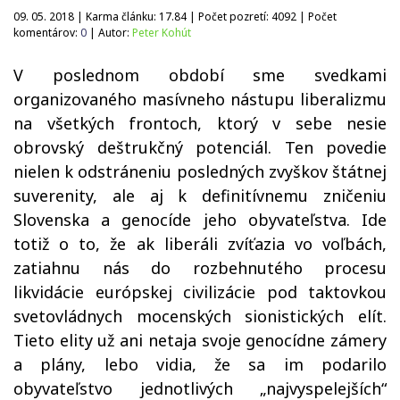
09. 05. 2018 | Karma článku:
17.84
| Počet pozretí:
4092
| Počet
komentárov:
0
| Autor:
Peter Kohút
V poslednom období sme svedkami
organizovaného masívneho nástupu liberalizmu
na všetkých frontoch, ktorý v sebe nesie
obrovský deštrukčný potenciál. Ten povedie
nielen k odstráneniu posledných zvyškov štátnej
suverenity, ale aj k definitívnemu zničeniu
Slovenska a genocíde jeho obyvateľstva. Ide
totiž o to, že ak liberáli zvíťazia vo voľbách,
zatiahnu nás do rozbehnutého procesu
likvidácie európskej civilizácie pod taktovkou
svetovládnych mocenských sionistických elít.
Tieto elity už ani netaja svoje genocídne zámery
a plány, lebo vidia, že sa im podarilo
obyvateľstvo jednotlivých „najvyspelejších“