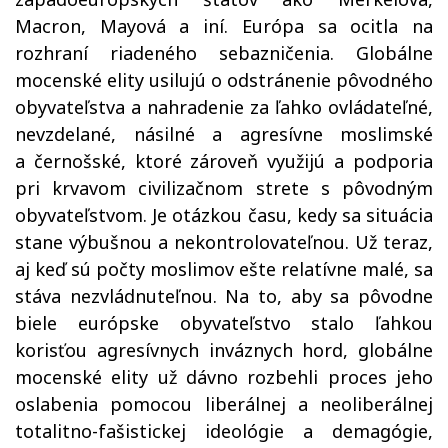
Macron, Mayová a iní. Európa sa ocitla na
rozhraní riadeného sebazničenia. Globálne
mocenské elity usilujú o odstránenie pôvodného
obyvateľstva a nahradenie za ľahko ovládateľné,
nevzdelané, násilné a agresívne moslimské
a černošské, ktoré zároveň využijú a podporia
pri krvavom civilizačnom strete s pôvodným
obyvateľstvom. Je otázkou času, kedy sa situácia
stane výbušnou a nekontrolovateľnou. Už teraz,
aj keď sú počty moslimov ešte relatívne malé, sa
stáva nezvládnuteľnou. Na to, aby sa pôvodne
biele európske obyvateľstvo stalo ľahkou
korisťou agresívnych inváznych hord, globálne
mocenské elity už dávno rozbehli proces jeho
oslabenia pomocou liberálnej a neoliberálnej
totalitno-fašistickej ideológie a demagógie,