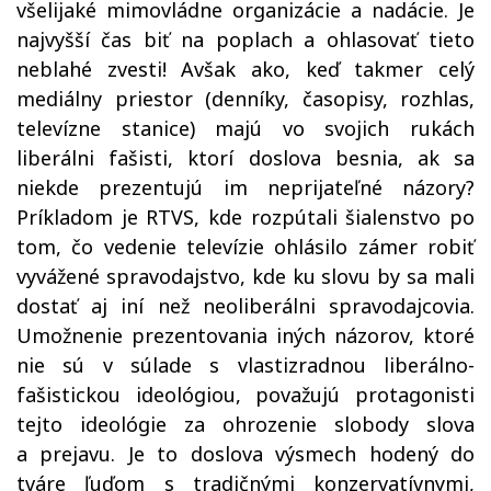
všelijaké mimovládne organizácie a nadácie. Je
najvyšší čas biť na poplach a ohlasovať tieto
neblahé zvesti! Avšak ako, keď takmer celý
mediálny priestor (denníky, časopisy, rozhlas,
televízne stanice) majú vo svojich rukách
liberálni fašisti, ktorí doslova besnia, ak sa
niekde prezentujú im neprijateľné názory?
Príkladom je RTVS, kde rozpútali šialenstvo po
tom, čo vedenie televízie ohlásilo zámer robiť
vyvážené spravodajstvo, kde ku slovu by sa mali
dostať aj iní než neoliberálni spravodajcovia.
Umožnenie prezentovania iných názorov, ktoré
nie sú v súlade s vlastizradnou liberálno-
fašistickou ideológiou, považujú protagonisti
tejto ideológie za ohrozenie slobody slova
a prejavu. Je to doslova výsmech hodený do
tváre ľuďom s tradičnými konzervatívnymi,