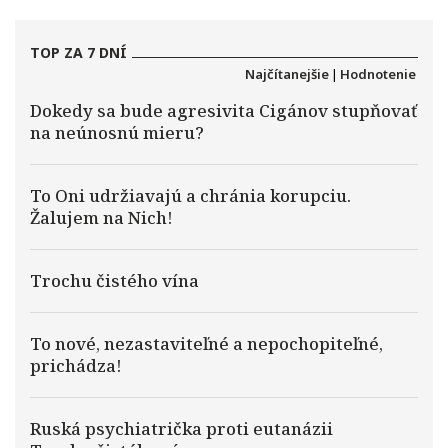
TOP ZA 7 DNÍ
Najčítanejšie
|
Hodnotenie
Dokedy sa bude agresivita Cigánov stupňovať
na neúnosnú mieru?
To Oni udržiavajú a chránia korupciu.
Žalujem na Nich!
Trochu čistého vína
To nové, nezastaviteľné a nepochopiteľné,
prichádza!
Ruská psychiatrička proti eutanázii