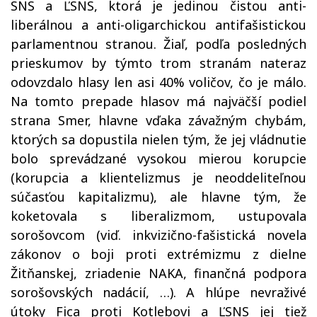
SNS a ĽSNS, ktorá je jedinou čistou anti-
liberálnou a anti-oligarchickou antifašistickou
parlamentnou stranou. Žiaľ, podľa posledných
prieskumov by týmto trom stranám nateraz
odovzdalo hlasy len asi 40% voličov, čo je málo.
Na tomto prepade hlasov má najväčší podiel
strana Smer, hlavne vďaka závažným chybám,
ktorých sa dopustila nielen tým, že jej vládnutie
bolo sprevádzané vysokou mierou korupcie
(korupcia a klientelizmus je neoddeliteľnou
súčasťou kapitalizmu), ale hlavne tým, že
koketovala s liberalizmom, ustupovala
sorošovcom (viď. inkvizično-fašistická novela
zákonov o boji proti extrémizmu z dielne
Žitňanskej, zriadenie NAKA, finančná podpora
sorošovských nadácií, …). A hlúpe nevraživé
útoky Fica proti Kotlebovi a ĽSNS jej tiež