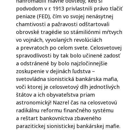
nahromadili hlavne odvtedy, keď si
podvodom v r. 1913 privlastnili právo tlačiť
peniaze (FED), čím vo svojej nenásytnej
chamtivosti a pažravosti odštartovali
obrovské tragédie so stámiliónmi mŕtvych
vo vojnách, vyvolaných revolúciách
a prevratoch po celom svete. Celosvetovej
spravodlivosti by tak bolo učinené zadosť
a odstránené by bolo najzločinnejšie
zoskupenie v dejinách ľudstva –
svetovládna sionistická bankárska mafia,
voči ktorej je celosvetový dlh jednotlivých
štátov a ich obyvateľstva priam
astronomický! Nazrel čas na celosvetovú
radikálnu reformu finančného systému
a reštart bankovníctva zbaveného
parazitickej sionistickej bankárskej mafie.