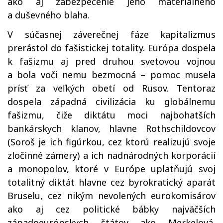
ako aj zabezpečenie jeho materiálneho
a duševného blaha.
V súčasnej záverečnej fáze kapitalizmus
prerástol do fašistickej totality. Európa dospela
k fašizmu aj pred druhou svetovou vojnou
a bola voči nemu bezmocná – pomoc musela
prísť za veľkých obetí od Rusov. Tentoraz
dospela západná civilizácia ku globálnemu
fašizmu, čiže diktátu moci najbohatších
bankárskych klanov, hlavne Rothschildovcov
(Soroš je ich figúrkou, cez ktorú realizujú svoje
zločinné zámery) a ich nadnárodných korporácií
a monopolov, ktoré v Európe uplatňujú svoj
totalitný diktát hlavne cez byrokratický aparát
Bruselu, cez nikým nevolených eurokomisárov
ako aj cez politické bábky najväčších
západoeurópskych štátov ako Merkelová,