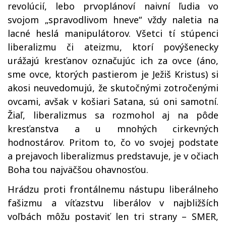
revolúcií, lebo prvoplánoví naivní ľudia vo
svojom „spravodlivom hneve“ vždy naletia na
lacné heslá manipulátorov. Všetci tí stúpenci
liberalizmu či ateizmu, ktorí povýšenecky
urážajú kresťanov označujúc ich za ovce (áno,
sme ovce, ktorých pastierom je Ježiš Kristus) si
akosi neuvedomujú, že skutočnými zotročenými
ovcami, avšak v košiari Satana, sú oni samotní.
Žiaľ, liberalizmus sa rozmohol aj na pôde
kresťanstva a u mnohých cirkevných
hodnostárov. Pritom to, čo vo svojej podstate
a prejavoch liberalizmus predstavuje, je v očiach
Boha tou najväčšou ohavnosťou.
Hrádzu proti frontálnemu nástupu liberálneho
fašizmu a víťazstvu liberálov v najbližších
voľbách môžu postaviť len tri strany – SMER,