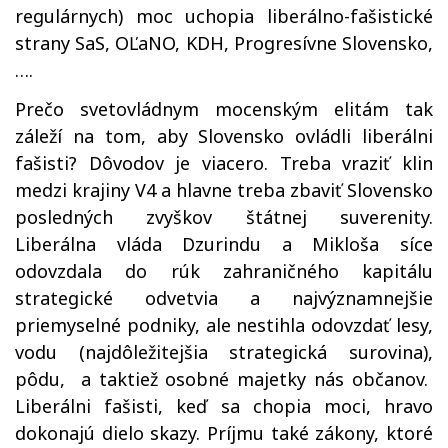
regulárnych) moc uchopia liberálno-fašistické
strany SaS, OĽaNO, KDH, Progresívne Slovensko,
….
Prečo svetovládnym mocenským elitám tak
záleží na tom, aby Slovensko ovládli liberálni
fašisti? Dôvodov je viacero. Treba vraziť klin
medzi krajiny V4 a hlavne treba zbaviť Slovensko
posledných zvyškov štátnej suverenity.
Liberálna vláda Dzurindu a Mikloša síce
odovzdala do rúk zahraničného kapitálu
strategické odvetvia a najvýznamnejšie
priemyselné podniky, ale nestihla odovzdať lesy,
vodu (najdôležitejšia strategická surovina),
pôdu, a taktiež osobné majetky nás občanov.
Liberálni fašisti, keď sa chopia moci, hravo
dokonajú dielo skazy. Príjmu také zákony, ktoré