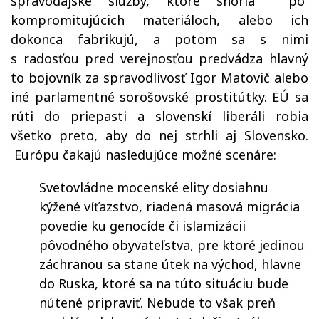
spravodajské služby, ktoré snoria po
kompromitujúcich materiáloch, alebo ich
dokonca fabrikujú, a potom sa s nimi
s radosťou pred verejnosťou predvádza hlavný
to bojovník za spravodlivosť Igor Matovič alebo
iné parlamentné sorošovské prostitútky. EÚ sa
rúti do priepasti a slovenskí liberáli robia
všetko preto, aby do nej strhli aj Slovensko.
Európu čakajú nasledujúce možné scenáre:
Svetovládne mocenské elity dosiahnu
kýžené víťazstvo, riadená masová migrácia
povedie ku genocíde či islamizácii
pôvodného obyvateľstva, pre ktoré jedinou
záchranou sa stane útek na východ, hlavne
do Ruska, ktoré sa na túto situáciu bude
nútené pripraviť. Nebude to však preň