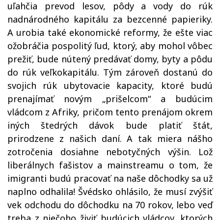
uľahčia prevod lesov, pôdy a vody do rúk
nadnárodného kapitálu za bezcenné papieriky.
A urobia také ekonomické reformy, že ešte viac
ožobráčia pospolitý ľud, ktorý, aby mohol vôbec
prežiť, bude nútený predávať domy, byty a pôdu
do rúk veľkokapitálu. Tým zároveň dostanú do
svojich rúk ubytovacie kapacity, ktoré budú
prenajímať novým „prišelcom“ a budúcim
vládcom z Afriky, pričom tento prenájom okrem
iných štedrých dávok bude platiť štát,
prirodzene z našich daní. A tak miera nášho
zotročenia dosiahne nebotyčných výšin. Lož
liberálnych fašistov a mainstreamu o tom, že
imigranti budú pracovať na naše dôchodky sa už
naplno odhalila! Švédsko ohlásilo, že musí zvýšiť
vek odchodu do dôchodku na 70 rokov, lebo veď
treba z niečoho živiť budúcich vládcov, ktorých