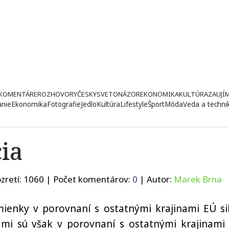
KOMENTÁRE
ROZHOVORY
ČESKY
SVETONÁZOR
EKONOMIKA
KULTÚRA
ZAUJÍ
anie
Ekonomika
Fotografie
Jedlo
Kultúra
Lifestyle
Šport
Móda
Veda a techni
cia
zretí:
1060
| Počet komentárov:
0
| Autor:
Marek Brna
mienky v porovnaní s ostatnými krajinami EÚ si
ami sú však v porovnaní s ostatnými krajinami