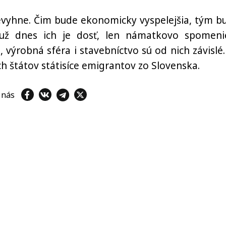
nevyhne. Čim bude ekonomicky vyspelejšia, tým b
i, už dnes ich je dosť, len námatkovo spomen
výrobná sféra i stavebníctvo sú od nich závislé.
ch štátov státisíce emigrantov zo Slovenska.
e nás