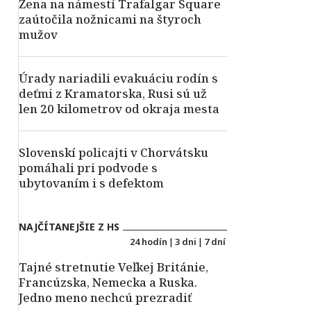
Žena na námestí Trafalgar Square
zaútočila nožnicami na štyroch
mužov
Úrady nariadili evakuáciu rodín s
deťmi z Kramatorska, Rusi sú už
len 20 kilometrov od okraja mesta
Slovenskí policajti v Chorvátsku
pomáhali pri podvode s
ubytovaním i s defektom
NAJČÍTANEJŠIE Z HS
24 hodín
|
3 dni
|
7 dní
Tajné stretnutie Veľkej Británie,
Francúzska, Nemecka a Ruska.
Jedno meno nechcú prezradiť