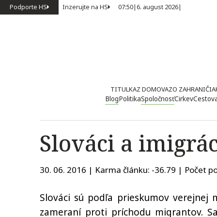
Podporte HS
Inzerujte na HS
07:50
|
6. august 2026
|
TITULKA
Z DOMOVA
ZO ZAHRANIČIA
Blog
Politika
Spoločnosť
Cirkev
Cestov
Slováci a imigrá
30. 06. 2016 | Karma článku:
-36.79
| Počet po
Slováci sú podľa prieskumov verejnej 
zameraní proti príchodu migrantov. S