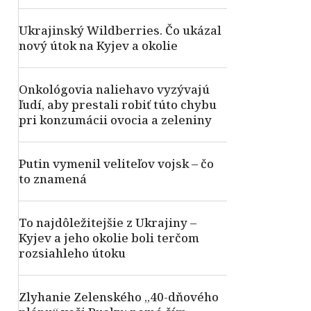
Ukrajinský Wildberries. Čo ukázal
nový útok na Kyjev a okolie
Onkológovia naliehavo vyzývajú
ľudí, aby prestali robiť túto chybu
pri konzumácii ovocia a zeleniny
Putin vymenil veliteľov vojsk – čo
to znamená
To najdôležitejšie z Ukrajiny –
Kyjev a jeho okolie boli terčom
rozsiahleho útoku
Zlyhanie Zelenského „40-dňového