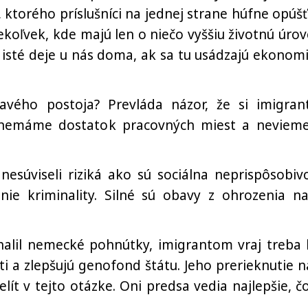
 ktorého príslušníci na jednej strane húfne opúšť
koľvek, kde majú len o niečo vyššiu životnú úrov
 isté deje u nás doma, ak sa tu usádzajú ekonomi
vého postoja? Prevláda názor, že si imigran
nemáme dostatok pracovných miest a nevieme
esúviseli riziká ako sú sociálna neprispôsobivo
nie kriminality. Silné sú obavy z ohrozenia na
alil nemecké pohnútky, imigrantom vraj treba 
ti a zlepšujú genofond štátu. Jeho prerieknutie 
t v tejto otázke. Oni predsa vedia najlepšie, čo