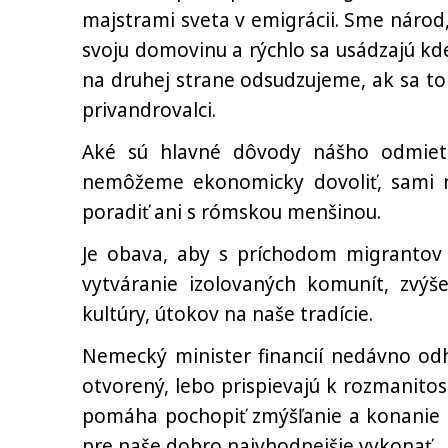
majstrami sveta v emigrácii. Sme národ,
svoju domovinu a rýchlo sa usádzajú kde
na druhej strane odsudzujeme, ak sa to
privandrovalci.
Aké sú hlavné dôvody nášho odmieta
nemôžeme ekonomicky dovoliť, sami 
poradiť ani s rómskou menšinou.
Je obava, aby s príchodom migrantov n
vytváranie izolovaných komunít, zvýše
kultúry, útokov na naše tradície.
Nemecký minister financií nedávno odh
otvorený, lebo prispievajú k rozmanitos
pomáha pochopiť zmýšľanie a konanie elí
pre naše dobro najvhodnejšie vykonať.