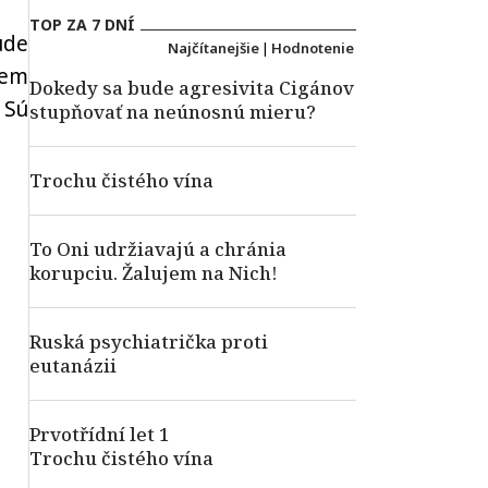
TOP ZA 7 DNÍ
ude
Najčítanejšie
|
Hodnotenie
iem
Dokedy sa bude agresivita Cigánov
 Sú
stupňovať na neúnosnú mieru?
Trochu čistého vína
To Oni udržiavajú a chránia
korupciu. Žalujem na Nich!
Ruská psychiatrička proti
eutanázii
Prvotřídní let 1
Trochu čistého vína