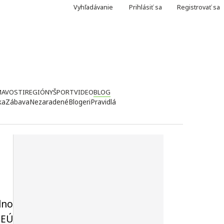
Vyhľadávanie
Prihlásiť sa
Registrovať sa
MAVOSTI
REGIÓNY
ŠPORT
VIDEO
BLOG
ka
Zábava
Nezaradené
Blogeri
Pravidlá
lno
 EÚ