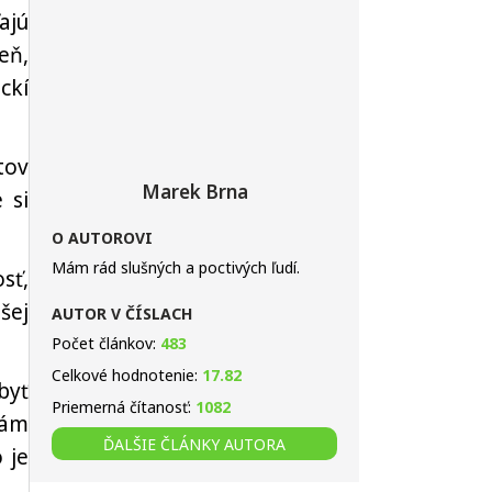
ajú
eň,
ckí
tov
Marek Brna
 si
O AUTOROVI
Mám rád slušných a poctivých ľudí.
sť,
šej
AUTOR V ČÍSLACH
Počet článkov:
483
Celkové hodnotenie:
17.82
byť
Priemerná čítanosť:
1082
nám
ĎALŠIE ČLÁNKY AUTORA
 je