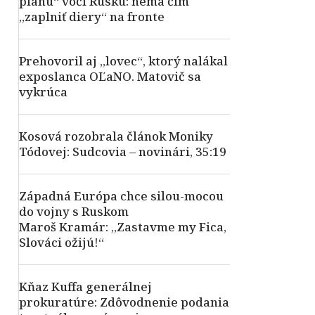
plánu“ voči Rusku: nemá čím
„zaplniť diery“ na fronte
Prehovoril aj „lovec“, ktorý nalákal
exposlanca OĽaNO. Matovič sa
vykrúca
Kosová rozobrala článok Moniky
Tódovej: Sudcovia – novinári, 35:19
Západná Európa chce silou-mocou
do vojny s Ruskom
Maroš Kramár: „Zastavme my Fica,
Slováci ožijú!“
Kňaz Kuffa generálnej
prokuratúre: Zdôvodnenie podania