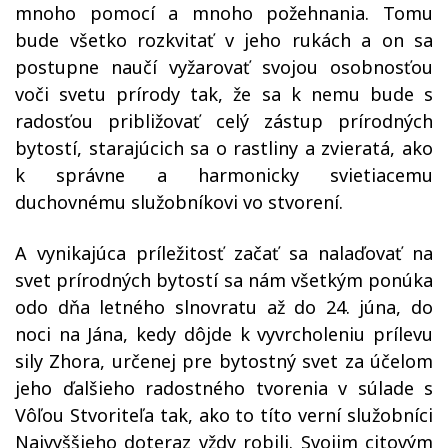
mnoho pomocí a mnoho požehnania. Tomu
bude všetko rozkvitať v jeho rukách a on sa
postupne naučí vyžarovať svojou osobnosťou
voči svetu prírody tak, že sa k nemu bude s
radosťou približovať celý zástup prírodných
bytostí, starajúcich sa o rastliny a zvieratá, ako
k správne a harmonicky svietiacemu
duchovnému služobníkovi vo stvorení.
A vynikajúca príležitosť začať sa nalaďovať na
svet prírodných bytostí sa nám všetkým ponúka
odo dňa letného slnovratu až do 24. júna, do
noci na Jána, kedy dôjde k vyvrcholeniu prílevu
sily Zhora, určenej pre bytostný svet za účelom
jeho ďalšieho radostného tvorenia v súlade s
Vôľou Stvoriteľa tak, ako to títo verní služobníci
Najvyššieho doteraz vždy robili. Svojim citovým