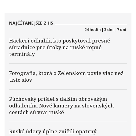
NAJČÍTANEJŠIE Z HS
24 hodín
|
3 dni
|
7 dní
Hackeri odhalili, kto poskytoval presné
súradnice pre útoky na ruské ropné
terminály
Fotografia, ktorá o Zelenskom povie viac než
tisíc slov
Púchovský prišiel s ďalším obrovským
odhalením. Nové kamery na slovenských
cestách sú vraj ruské
Ruské údery úplne zničili opatrný