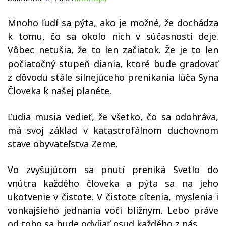
Mnoho ľudí sa pýta, ako je možné, že dochádza
k tomu, čo sa okolo nich v súčasnosti deje.
Vôbec netušia, že to len začiatok. Že je to len
počiatočný stupeň diania, ktoré bude gradovať
z dôvodu stále silnejúceho prenikania lúča Syna
Človeka k našej planéte.
Ľudia musia vedieť, že všetko, čo sa odohráva,
má svoj základ v katastrofálnom duchovnom
stave obyvateľstva Zeme.
Vo zvyšujúcom sa pnutí preniká Svetlo do
vnútra každého človeka a pýta sa na jeho
ukotvenie v čistote. V čistote cítenia, myslenia i
vonkajšieho jednania voči blížnym. Lebo práve
od toho sa bude odvíjať osud každého z nás.