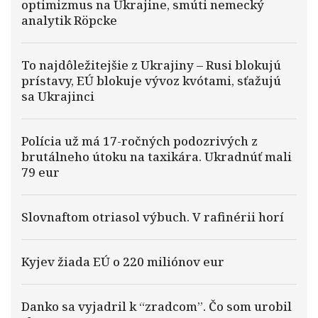
optimizmus na Ukrajine, smúti nemecký
analytik Röpcke
To najdôležitejšie z Ukrajiny – Rusi blokujú
prístavy, EÚ blokuje vývoz kvótami, sťažujú
sa Ukrajinci
Polícia už má 17-ročných podozrivých z
brutálneho útoku na taxikára. Ukradnúť mali
79 eur
Slovnaftom otriasol výbuch. V rafinérii horí
Kyjev žiada EÚ o 220 miliónov eur
Danko sa vyjadril k “zradcom”. Čo som urobil