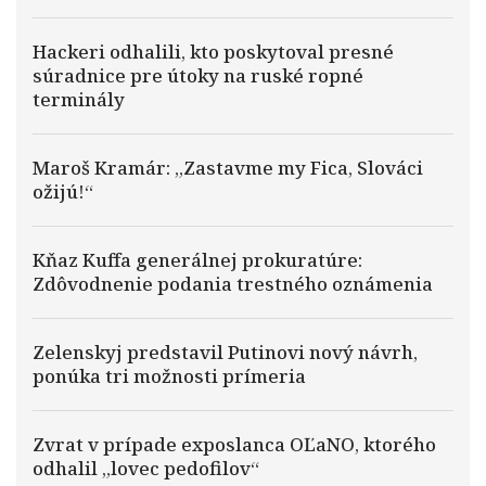
Hackeri odhalili, kto poskytoval presné
súradnice pre útoky na ruské ropné
terminály
Maroš Kramár: „Zastavme my Fica, Slováci
ožijú!“
Kňaz Kuffa generálnej prokuratúre:
Zdôvodnenie podania trestného oznámenia
Zelenskyj predstavil Putinovi nový návrh,
ponúka tri možnosti prímeria
Zvrat v prípade exposlanca OĽaNO, ktorého
odhalil „lovec pedofilov“