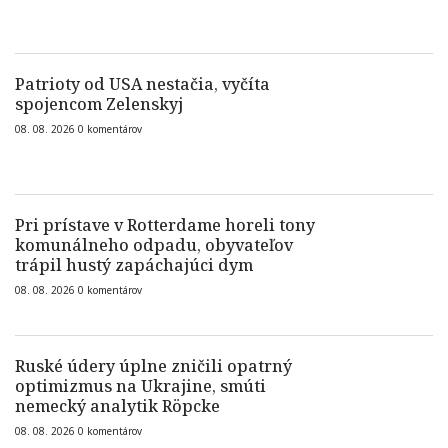
Patrioty od USA nestačia, vyčíta
spojencom Zelenskyj
08. 08. 2026
0
komentárov
Pri prístave v Rotterdame horeli tony
komunálneho odpadu, obyvateľov
trápil hustý zapáchajúci dym
08. 08. 2026
0
komentárov
Ruské údery úplne zničili opatrný
optimizmus na Ukrajine, smúti
nemecký analytik Röpcke
08. 08. 2026
0
komentárov