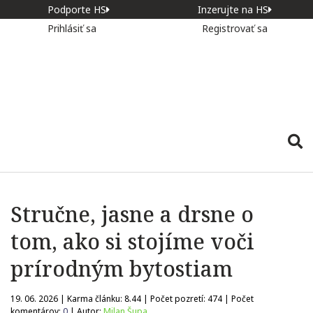
Podporte HS
Inzerujte na HS
Prihlásiť sa
Registrovať sa
Stručne, jasne a drsne o
tom, ako si stojíme voči
prírodným bytostiam
19. 06. 2026 | Karma článku:
8.44
| Počet pozretí:
474
| Počet
komentárov:
0
| Autor:
Milan Šupa