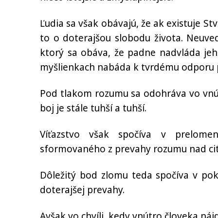
Ľudia sa však obávajú, že ak existuje Stvo
to o doterajšou slobodu života. Neuved
ktorý sa obáva, že padne nadvláda jeho
myšlienkach nabáda k tvrdému odporu pr
Pod tlakom rozumu sa odohráva vo vnút
boj je stále tuhší a tuhší.
Víťazstvo však spočíva v prelome
sformovaného z prevahy rozumu nad ci
Dôležitý bod zlomu teda spočíva v pok
doterajšej prevahy.
Avšak vo chvíli, kedy vnútro človeka n