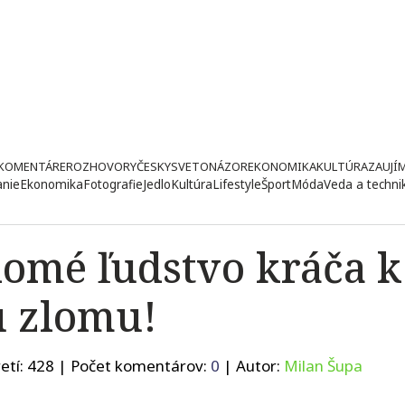
KOMENTÁRE
ROZHOVORY
ČESKY
SVETONÁZOR
EKONOMIKA
KULTÚRA
ZAUJÍ
anie
Ekonomika
Fotografie
Jedlo
Kultúra
Lifestyle
Šport
Móda
Veda a techni
omé ľudstvo kráča k
 zlomu!
etí:
428
| Počet komentárov:
0
| Autor:
Milan Šupa