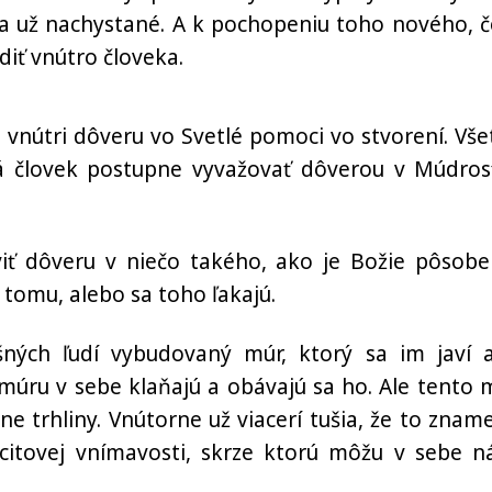
a už nachystané. A k pochopeniu toho nového, č
diť vnútro človeka.
 vnútri dôveru vo Svetlé pomoci vo stvorení. Vše
á človek postupne vyvažovať dôverou v Múdros
iť dôveru v niečo takého, ako je Božie pôsobe
 tomu, alebo sa toho ľakajú.
ých ľudí vybudovaný múr, ktorý sa im javí 
úru v sebe klaňajú a obávajú sa ho. Ale tento 
ne trhliny. Vnútorne už viacerí tušia, že to znam
 citovej vnímavosti, skrze ktorú môžu v sebe ná