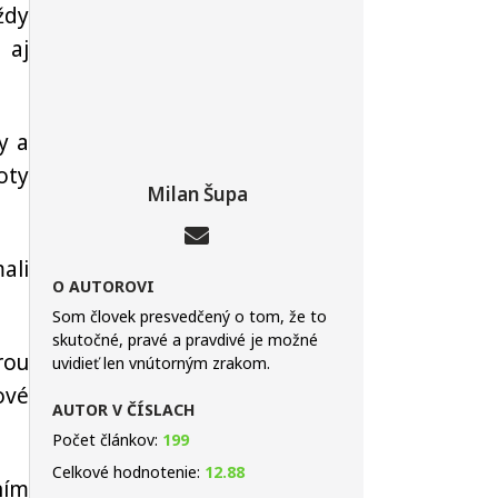
ždy
 aj
y a
oty
Milan Šupa
ali
O AUTOROVI
Som človek presvedčený o tom, že to
skutočné, pravé a pravdivé je možné
rou
uvidieť len vnútorným zrakom.
ové
AUTOR V ČÍSLACH
Počet článkov:
199
Celkové hodnotenie:
12.88
ním