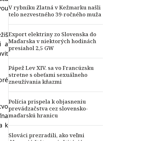
V rybníku Zlatná v Kežmarku našli
vou
telo nezvestného 39-ročného muža
žiš
Export elektriny zo Slovenska do
Maďarska v niektorých hodinách
i a
presiahol 2,5 GW
viť
Pápež Lev XIV. sa vo Francúzsku
stretne s obeťami sexuálneho
oré
zneužívania kňazmi
Polícia prispela k objasneniu
tvo
prevádzačstva cez slovensko-
ľna
maďarskú hranicu
a k
Slováci prezradili, ako veľmi