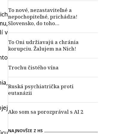
To nové, nezastaviteľné a
 ich
nepochopiteľné, prichádza!
mu,
Slovensko, do toho…
í v
To Oni udržiavajú a chránia
korupciu. Žalujem na Nich!
nto
Trochu čistého vína
ia,
Ruská psychiatrička proti
eutanázii
jej
Ako som sa porozprával s AI 2
NAJNOVŠIE Z HS
úcu