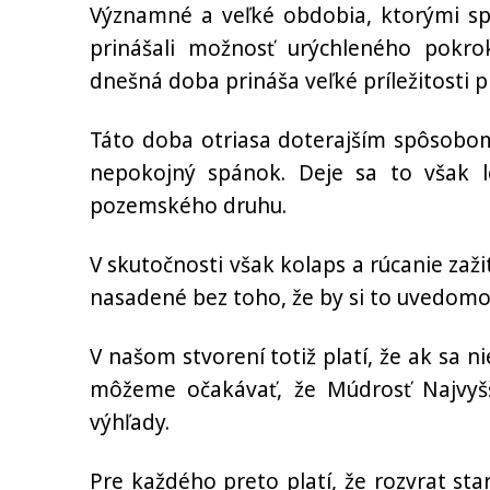
Významné a veľké obdobia, ktorými sp
prinášali možnosť urýchleného pokro
dnešná doba prináša veľké príležitosti 
Táto doba otriasa doterajším spôsobom
nepokojný spánok. Deje sa to však le
pozemského druhu.
V skutočnosti však kolaps a rúcanie za
nasadené bez toho, že by si to uvedomov
V našom stvorení totiž platí, že ak sa 
môžeme očakávať, že Múdrosť Najvyš
výhľady.
Pre každého preto platí, že rozvrat s