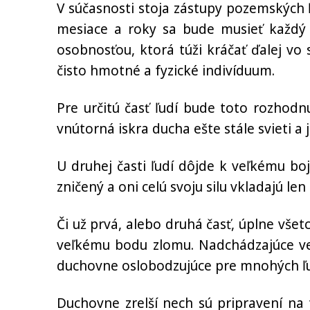
V súčasnosti stoja zástupy pozemských
mesiace a roky sa bude musieť každý 
osobnosťou, ktorá túži kráčať ďalej vo
čisto hmotné a fyzické indivíduum.
Pre určitú časť ľudí bude toto rozhodnu
vnútorná iskra ducha ešte stále svieti a j
U druhej časti ľudí dôjde k veľkému b
zničený a oni celú svoju silu vkladajú len
Či už prvá, alebo druhá časť, úplne vše
veľkému bodu zlomu. Nadchádzajúce veľ
duchovne oslobodzujúce pre mnohých ľu
Duchovne zrelší nech sú pripravení na