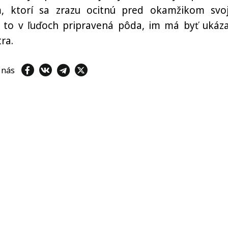
, ktorí sa zrazu ocitnú pred okamžikom svo
 to v ľuďoch pripravená pôda, im má byť ukáz
ra.
e nás