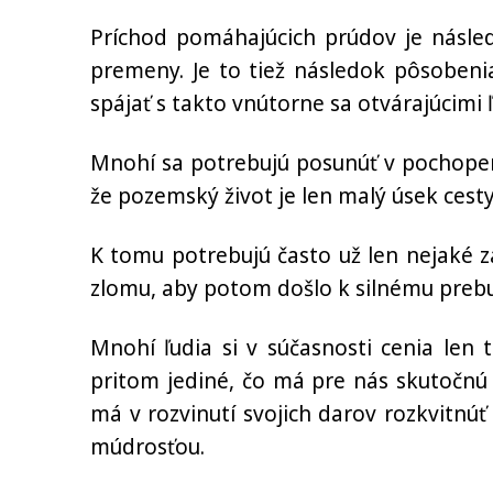
Príchod pomáhajúcich prúdov je násled
premeny. Je to tiež následok pôsoben
spájať s takto vnútorne sa otvárajúcimi 
Mnohí sa potrebujú posunúť v pochopen
že pozemský život je len malý úsek cest
K tomu potrebujú často už len nejaké z
zlomu, aby potom došlo k silnému prebu
Mnohí ľudia si v súčasnosti cenia len
pritom jediné, čo má pre nás skutočnú
má v rozvinutí svojich darov rozkvitnúť 
múdrosťou.