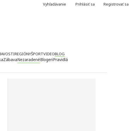
Vyhľadávanie
Prihlásiť sa
Registrovať sa
MAVOSTI
REGIÓNY
ŠPORT
VIDEO
BLOG
ka
Zábava
Nezaradené
Blogeri
Pravidlá