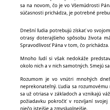
sa na novom, čo je vo Všemúdrosti Pán
súčasnosti prichádza, je potrebné prebu
Dnešní ľudia potrebujú získať vo svojom
otrasy doterajšieho spôsobu života m
Spravodlivosť Pána v tom, čo prichádza.
Mnoho ľudí si však nedokáže predstav
okolo nich a v nich samotných. Smejú sa
Rozumom je vo vnútri mnohých dnešn
neprekonateľný. Ľudia sa rozumovému m
sa už otriasa v základoch a vznikajú váž
požiadavku pokročiť v rozvíjaní svojej
niečo istejšie a zmysluplnejšie.