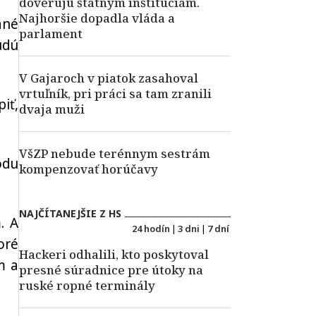
dôverujú štátnym inštitúciám.
Najhoršie dopadla vláda a
ané
parlament
udú
V Gajaroch v piatok zasahoval
vrtuľník, pri práci sa tam zranili
iť,
dvaja muži
VšZP nebude terénnym sestrám
odu
kompenzovať horúčavy
NAJČÍTANEJŠIE Z HS
. A
24 hodín
|
3 dni
|
7 dní
oré
Hackeri odhalili, kto poskytoval
m a
presné súradnice pre útoky na
ruské ropné terminály