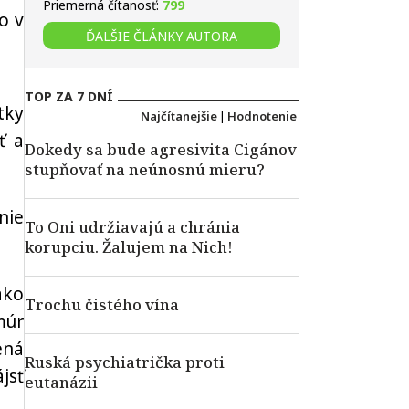
Priemerná čítanosť:
799
o v
ĎALŠIE ČLÁNKY AUTORA
TOP ZA 7 DNÍ
tky
Najčítanejšie
|
Hodnotenie
ť a
Dokedy sa bude agresivita Cigánov
stupňovať na neúnosnú mieru?
nie
To Oni udržiavajú a chránia
korupciu. Žalujem na Nich!
ako
Trochu čistého vína
múr
ená
Ruská psychiatrička proti
jsť
eutanázii