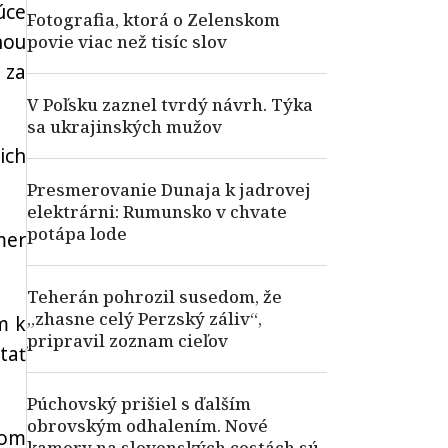
úce
Fotografia, ktorá o Zelenskom
nou
povie viac než tisíc slov
 za
V Poľsku zaznel tvrdý návrh. Týka
sa ukrajinských mužov
ich
Presmerovanie Dunaja k jadrovej
elektrárni: Rumunsko v chvate
potápa lode
mer
Teherán pohrozil susedom, že
„zhasne celý Perzský záliv“,
m k
pripravil zoznam cieľov
tať
Púchovský prišiel s ďalším
obrovským odhalením. Nové
ňom
kamery na slovenských cestách sú