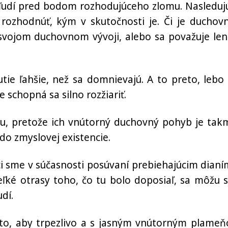
 ľudí pred bodom rozhodujúceho zlomu. Nasleduj
rozhodnúť, kým v skutočnosti je. Či je duchov
 svojom duchovnom vývoji, alebo sa považuje len
tie ľahšie, než sa domnievajú. A to preto, lebo 
e schopná sa silno rozžiariť.
oju, pretože ich vnútorný duchovný pohyb je tak
 do zmyslovej existencie.
tci sme v súčasnosti posúvaní prebiehajúcim dianí
ké otrasy toho, čo tu bolo doposiaľ, sa môžu s
dí.
 to, aby trpezlivo a s jasným vnútorným plame