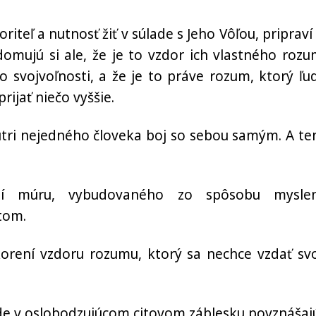
riteľ a nutnosť žiť v súlade s Jeho Vôľou, pripraví
omujú si ale, že je to vzdor ich vlastného rozu
 svojvoľnosti, a že je to práve rozum, ktorý ľud
ijať niečo vyššie.
ri nejedného človeka boj so sebou samým. A te
ní múru, vybudovaného zo spôsobu myslen
tom.
orení vzdoru rozumu, ktorý sa nechce vzdať svo
ájde v oslobodzujúcom citovom záblesku povznášaj