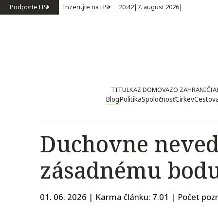
Podporte HS
Inzerujte na HS
20:42
|
7. august 2026
|
TITULKA
Z DOMOVA
ZO ZAHRANIČIA
Blog
Politika
Spoločnosť
Cirkev
Cestov
Duchovne neved
zásadnému bodu
01. 06. 2026 | Karma článku:
7.01
| Počet pozr