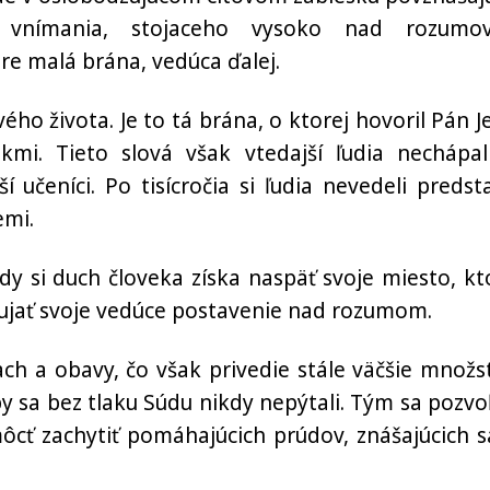
 vnímania, stojaceho vysoko nad rozumo
úre malá brána, vedúca ďalej.
ého života. Je to tá brána, o ktorej hovoril Pán Je
mi. Tieto slová však vtedajší ľudia nechápal
 učeníci. Po tisícročia si ľudia nevedeli predsta
emi.
y si duch človeka získa naspäť svoje miesto, kt
zaujať svoje vedúce postavenie nad rozumom.
ch a obavy, čo však privedie stále väčšie množs
 by sa bez tlaku Súdu nikdy nepýtali. Tým sa pozvo
ôcť zachytiť pomáhajúcich prúdov, znášajúcich s