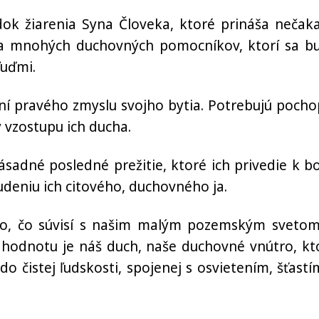
ok žiarenia Syna Človeka, ktoré prináša nečak
ia mnohých duchovných pomocníkov, ktorí sa b
ľuďmi.
í pravého zmyslu svojho bytia. Potrebujú pochop
y vzostupu ich ducha.
ásadné posledné prežitie, ktoré ich privedie k b
deniu ich citového, duchovného ja.
 to, čo súvisí s našim malým pozemským svetom
 hodnotu je náš duch, naše duchovné vnútro, kt
do čistej ľudskosti, spojenej s osvietením, šťastí