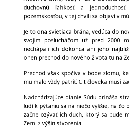
duchovnú ľahkosť a jednoduchosť
pozemskosťou, v tej chvíli sa objaví v m
Je to ona svietiaca brána, vedúca do nov
svojim poslucháčom už pred 2000 rok
nechápali ich dokonca ani jeho najbližší
onen prechod do nového života tu na Z
Prechod však spočíva v bode zlomu, ked
mu malo vždy patriť. Cit človeka musí 
Nadchádzajúce dianie Súdu prináša stra
ľudí k pýtaniu sa na niečo vyššie, na čo
začne ozývať ich duch, ktorý sa bude m
Zemi z výšin stvorenia.