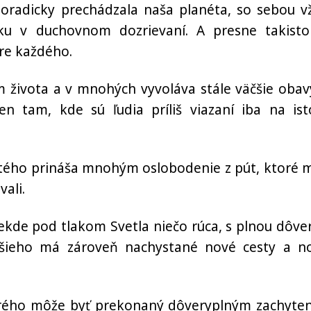
oradicky prechádzala naša planéta, so sebou v
ku v duchovnom dozrievaní. A presne takisto
pre každého.
 života a v mnohých vyvoláva stále väčšie obav
n tam, kde sú ľudia príliš viazaní iba na ist
žitého prináša mnohým oslobodenie z pút, ktoré m
ali.
niekde pod tlakom Svetla niečo rúca, s plnou dôve
šieho má zároveň nachystané nové cesty a n
tarého môže byť prekonaný dôveryplným zachyte