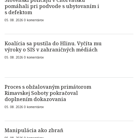
Slovenskí policajti v Chorvátsku
pomáhali pri podvode s ubytovaním i
s defektom
05. 08. 2026
0
komentárov
Koalícia sa pustila do Hlinu. Vyčíta mu
výroky o SIS v zahraničných médiách
05. 08. 2026
0
komentárov
Proces s obžalovaným primátorom
Rimavskej Soboty pokračoval
doplnením dokazovania
05. 08. 2026
0
komentárov
Manipulácia ako zbraň