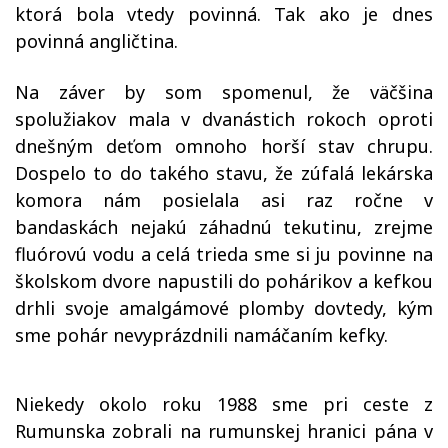
ktorá bola vtedy povinná. Tak ako je dnes
povinná angličtina.
Na záver by som spomenul, že väčšina
spolužiakov mala v dvanástich rokoch oproti
dnešným deťom omnoho horší stav chrupu.
Dospelo to do takého stavu, že zúfalá lekárska
komora nám posielala asi raz ročne v
bandaskách nejakú záhadnú tekutinu, zrejme
fluórovú vodu a celá trieda sme si ju povinne na
školskom dvore napustili do pohárikov a kefkou
drhli svoje amalgámové plomby dovtedy, kým
sme pohár nevyprázdnili namáčaním kefky.
Niekedy okolo roku 1988 sme pri ceste z
Rumunska zobrali na rumunskej hranici pána v