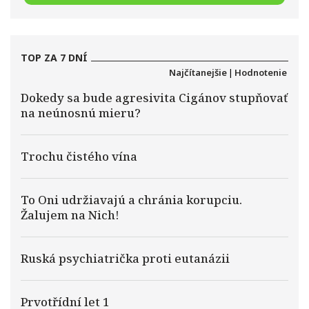
TOP ZA 7 DNÍ
Najčítanejšie
|
Hodnotenie
Dokedy sa bude agresivita Cigánov stupňovať
na neúnosnú mieru?
Trochu čistého vína
To Oni udržiavajú a chránia korupciu.
Žalujem na Nich!
Ruská psychiatrička proti eutanázii
Prvotřídní let 1