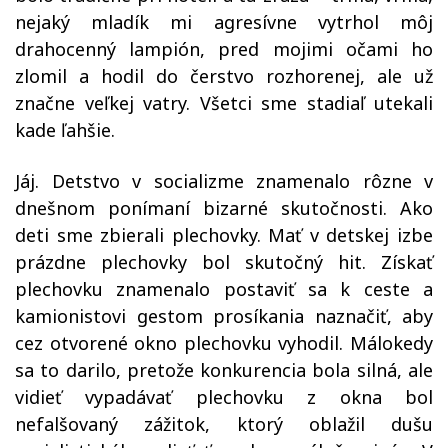
nejaký mladík mi agresívne vytrhol môj
drahocenný lampión, pred mojimi očami ho
zlomil a hodil do čerstvo rozhorenej, ale už
značne veľkej vatry. Všetci sme stadiaľ utekali
kade ľahšie.
Jáj. Detstvo v socializme znamenalo rôzne v
dnešnom ponímaní bizarné skutočnosti. Ako
deti sme zbierali plechovky. Mať v detskej izbe
prázdne plechovky bol skutočný hit. Získať
plechovku znamenalo postaviť sa k ceste a
kamionistovi gestom prosíkania naznačiť, aby
cez otvorené okno plechovku vyhodil. Málokedy
sa to darilo, pretože konkurencia bola silná, ale
vidieť vypadávať plechovku z okna bol
nefalšovaný zážitok, ktorý oblažil dušu