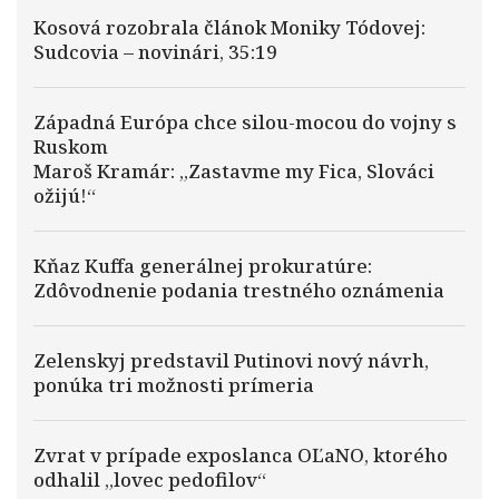
Kosová rozobrala článok Moniky Tódovej:
Sudcovia – novinári, 35:19
Západná Európa chce silou-mocou do vojny s
Ruskom
Maroš Kramár: „Zastavme my Fica, Slováci
ožijú!“
Kňaz Kuffa generálnej prokuratúre:
Zdôvodnenie podania trestného oznámenia
Zelenskyj predstavil Putinovi nový návrh,
ponúka tri možnosti prímeria
Zvrat v prípade exposlanca OĽaNO, ktorého
odhalil „lovec pedofilov“