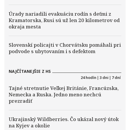
Úrady nariadili evakuáciu rodín s deťmi z
Kramatorska, Rusi sú už len 20 kilometrov od
okraja mesta
Slovenskí policajti v Chorvátsku pomáhali pri
podvode s ubytovaním i s defektom
NAJČÍTANEJŠIE Z HS
24 hodín
|
3 dni
|
7 dní
Tajné stretnutie Veľkej Británie, Francúzska,
Nemecka a Ruska. Jedno meno nechcú
prezradiť
Ukrajinský Wildberries. Čo ukázal nový útok
na Kyjev a okolie