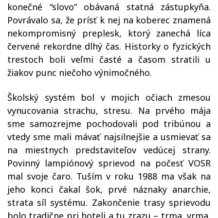
konečné “slovo” obávaná statná zástupkyňa.
Povrávalo sa, že prísť k nej na koberec znamená
nekompromisný preplesk, ktorý zanechá líca
červené rekordne dlhý čas. Historky o fyzických
trestoch boli veľmi časté a časom stratili u
žiakov punc niečoho výnimočného.
Školský systém bol v mojich očiach zmesou
vynucovania strachu, stresu. Na prvého mája
sme samozrejme pochodovali pod tribúnou a
vtedy sme mali mávať najsilnejšie a usmievať sa
na miestnych predstaviteľov vedúcej strany.
Povinný lampiónový sprievod na počesť VOSR
mal svoje čaro. Tuším v roku 1988 ma však na
jeho konci čakal šok, prvé náznaky anarchie,
strata síl systému. Zakončenie trasy sprievodu
bolo tradične pri hoteli a tu zrazu – trma, vrma,