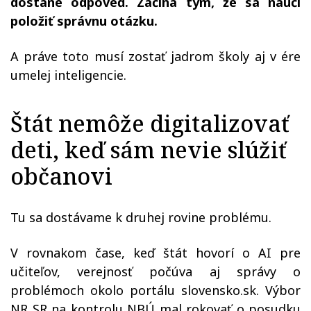
dostane odpoveď. Začína tým, že sa naučí
položiť správnu otázku.
A práve toto musí zostať jadrom školy aj v ére
umelej inteligencie.
Štát nemôže digitalizovať
deti, keď sám nevie slúžiť
občanovi
Tu sa dostávame k druhej rovine problému.
V rovnakom čase, keď štát hovorí o AI pre
učiteľov, verejnosť počúva aj správy o
problémoch okolo portálu slovensko.sk. Výbor
NR SR na kontrolu NBÚ mal rokovať o posudku