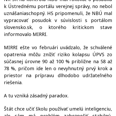
k Ústrednému portálu verejnej správy, no nebol
uznášaniaschopný. HS pripomenuli, že NBÚ mal
vypracovať posudok v súvislosti s portálom
slovensko.sk, o ktorého kritickom stave
informovalo MIRRI.
MIRRI ešte vo februári uvádzalo, že schválené
opatrenia môžu znížiť riziko kolapsu ÚPVS zo
súčasnej úrovne 90 až 100 % približne na 58 až
78 %, pričom ide len o nevyhnutný prvý krok a
priestor na prípravu dlhodobo udržateľného
riešenia.
A tu vzniká zásadný paradox.
Štát chce učiť školu používať umelú inteligenciu,
ale sám má problém zabezpečiť stabilnú,