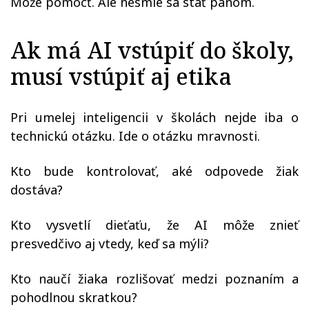
Môže pomôcť. Ale nesmie sa stať pánom.
Ak má AI vstúpiť do školy,
musí vstúpiť aj etika
Pri umelej inteligencii v školách nejde iba o
technickú otázku. Ide o otázku mravnosti.
Kto bude kontrolovať, aké odpovede žiak
dostáva?
Kto vysvetlí dieťaťu, že AI môže znieť
presvedčivo aj vtedy, keď sa mýli?
Kto naučí žiaka rozlišovať medzi poznaním a
pohodlnou skratkou?