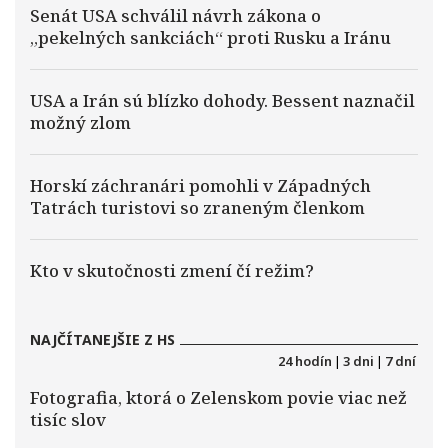
Senát USA schválil návrh zákona o
„pekelných sankciách“ proti Rusku a Iránu
USA a Irán sú blízko dohody. Bessent naznačil
možný zlom
Horskí záchranári pomohli v Západných
Tatrách turistovi so zraneným členkom
Kto v skutočnosti zmení čí režim?
NAJČÍTANEJŠIE Z HS
24 hodín
|
3 dni
|
7 dní
Fotografia, ktorá o Zelenskom povie viac než
tisíc slov