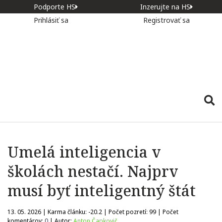
Podporte HS
Inzerujte na HS
Prihlásiť sa
Registrovať sa
Umelá inteligencia v
školách nestačí. Najprv
musí byť inteligentný štát
13. 05. 2026 | Karma článku:
-20.2
| Počet pozretí:
99
| Počet
komentárov:
0
| Autor:
Anton Čapkovič