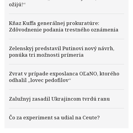
ožijú!“
Kňaz Kuffa generálnej prokuratúre:
Zdôvodnenie podania trestného oznámenia
Zelenskyj predstavil Putinovi nový návrh,
ponúka tri možnosti prímeria
Zvrat v prípade exposlanca OĽaNO, ktorého
odhalil „lovec pedofilov“
Zalužnyj zasadil Ukrajincom tvrdú ranu
Čo za experiment sa udial na Ceute?