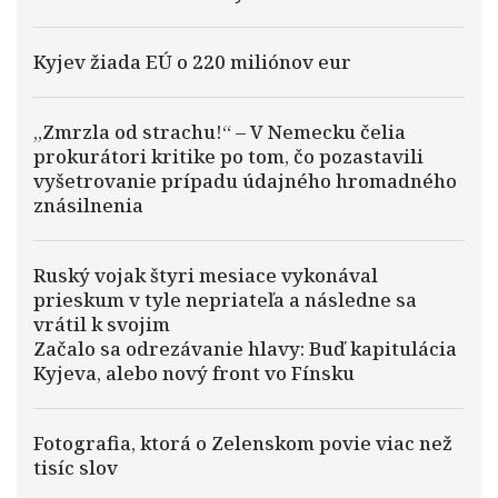
Kyjev žiada EÚ o 220 miliónov eur
„Zmrzla od strachu!“ – V Nemecku čelia
prokurátori kritike po tom, čo pozastavili
vyšetrovanie prípadu údajného hromadného
znásilnenia
Ruský vojak štyri mesiace vykonával
prieskum v tyle nepriateľa a následne sa
vrátil k svojim
Začalo sa odrezávanie hlavy: Buď kapitulácia
Kyjeva, alebo nový front vo Fínsku
Fotografia, ktorá o Zelenskom povie viac než
tisíc slov