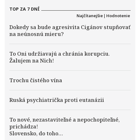
TOP ZA 7 DNÍ
Najčítanejšie
|
Hodnotenie
Dokedy sa bude agresivita Cigánov stupňovať
na neúnosnú mieru?
To Oni udržiavajú a chránia korupciu.
Žalujem na Nich!
Trochu čistého vína
Ruská psychiatrička proti eutanázii
To nové, nezastaviteľné a nepochopiteľné,
prichádza!
Slovensko, do toho…