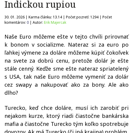
Indickou rupiou
30. 01. 2026 | Karma článku:
13.14
| Počet pozretí:
1294
| Počet
komentárov:
0
| Autor:
Erik Majercak
Naše Euro môžeme ešte v tejto chvíli prirovnať
k bonom v socializme. Nateraz si za euro po
ľahkej výmene za doláre môžeme kúpiť čokoľvek
na svete za dobrú cenu, pretože dolár je ešte
stále cenný. Keďže sme ešte nateraz spriatelený
s USA, tak naše Euro môžeme vymeniť za dolár
cez swapy a nakupovať ako za bony. Ale ako
dlho?
Turecko, keď chce doláre, musí ich zarobiť pri
nejakom kurze, ktorý riadi čiastočne bankárska
mafia a čiastočne Turecko tým koľko spotrebuje
dovozov. Ak má Turecko
(
či iná krajina
)
problém,