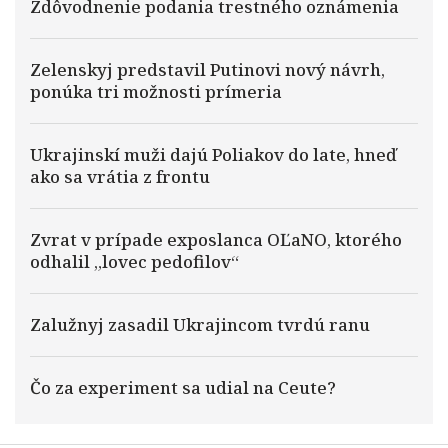
Zdôvodnenie podania trestného oznámenia
Zelenskyj predstavil Putinovi nový návrh,
ponúka tri možnosti prímeria
Ukrajinskí muži dajú Poliakov do late, hneď
ako sa vrátia z frontu
Zvrat v prípade exposlanca OĽaNO, ktorého
odhalil „lovec pedofilov“
Zalužnyj zasadil Ukrajincom tvrdú ranu
Čo za experiment sa udial na Ceute?