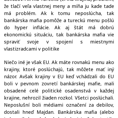
že tlačí veľa vlastnej meny a míňa ju kade tade
má problém. Ak k tomu neposlúcha, tak
bankárska mafia pomôže a tureckú menu pošlú
do hyper inflácie. Ak aj štát má dobrú
ekonomickú situáciu, tak bankárska mafia vie
spraviť svoje v spojení s miestnymi
vlastizradcami v politike
Niečo iné je však EU. Ak máte rovnakú menu ako
krajiny, ktoré poslúchajú, tak môžete mať iný
názor. Avšak krajiny v EU keď vchádzali do EU
boli v pevnom zovretí bankárskej mafie, mali
obsadené celé politické osadenstvá v každej
krajine, nehrozil žiaden rozkol. Všetci poslúchali.
Neposlušní boli médiami označení za debilov,
dostali hneď Majdan. Bankárska mafia (alebo