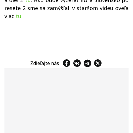
a diel 2
tu
. Ako bude vyzerať EU a Slovensko po
resete 2 sme sa zamýšľali v staršom videu oveľa
viac
tu
Zdieľajte nás