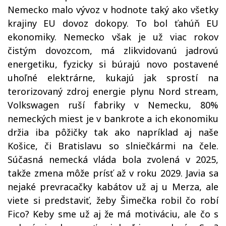
Nemecko malo vývoz v hodnote taký ako všetky
krajiny EU dovoz dokopy. To bol ťahúň EU
ekonomiky. Nemecko však je už viac rokov
čistým dovozcom, má zlikvidovanú jadrovú
energetiku, fyzicky si búrajú novo postavené
uhoľné elektrárne, kukajú jak sprostí na
terorizovaný zdroj energie plynu Nord stream,
Volkswagen ruší fabriky v Nemecku, 80
%
nemeckých miest je v bankrote a ich ekonomiku
držia iba pôžičky tak ako napríklad aj naše
Košice, či Bratislavu so slniečkármi na čele.
Súčasná nemecká vláda bola zvolená v 2025,
takže zmena môže prísť až v roku 2029. Javia sa
nejaké prevracačky kabátov už aj u Merza, ale
viete si predstaviť, žeby Šimečka robil čo robí
Fico? Keby sme už aj že má motiváciu, ale čo s