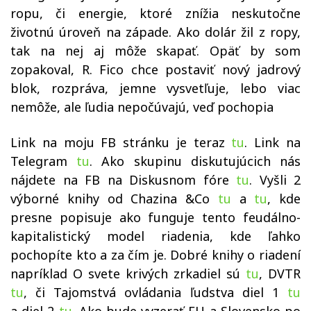
ropu, či energie, ktoré znížia neskutočne
životnú úroveň na západe. Ako dolár žil z ropy,
tak na nej aj môže skapať. Opäť by som
zopakoval, R. Fico chce postaviť nový jadrový
blok, rozpráva, jemne vysvetľuje, lebo viac
nemôže, ale ľudia nepočúvajú, veď pochopia
Link na moju FB stránku je teraz
tu
. Link na
Telegram
tu
. Ako skupinu diskutujúcich nás
nájdete na FB na Diskusnom fóre
tu
. Vyšli 2
výborné knihy od Chazina &Co
tu
a
tu
, kde
presne popisuje ako funguje tento feudálno-
kapitalistický model riadenia, kde ľahko
pochopíte kto a za čím je. Dobré knihy o riadení
napríklad O svete krivých zrkadiel sú
tu
, DVTR
tu
, či Tajomstvá ovládania ľudstva diel 1
tu