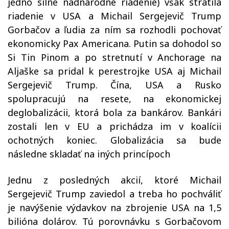
jedno silné nadnárodné riadenie) však stratila
riadenie v USA a Michail Sergejevič Trump
Gorbačov a ľudia za ním sa rozhodli pochovať
ekonomicky Pax Americana. Putin sa dohodol so
Si Tin Pinom a po stretnutí v Anchorage na
Aljaške sa pridal k perestrojke USA aj Michail
Sergejevič Trump. Čína, USA a Rusko
spolupracujú na resete, na ekonomickej
deglobalizácii, ktorá bola za bankárov. Bankári
zostali len v EU a prichádza im v koalícii
ochotných koniec. Globalizácia sa bude
následne skladať na iných princípoch
Jednu z posledných akcií, ktoré Michail
Sergejevič Trump zaviedol a treba ho pochváliť
je navýšenie výdavkov na zbrojenie USA na 1,5
bilióna dolárov. Tú porovnávku s Gorbačovom