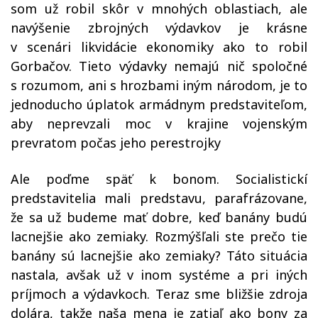
som už robil skôr v mnohých oblastiach, ale
navýšenie zbrojných výdavkov je krásne
v scenári likvidácie ekonomiky ako to robil
Gorbačov. Tieto výdavky nemajú nič spoločné
s rozumom, ani s hrozbami iným národom, je to
jednoducho úplatok armádnym predstaviteľom,
aby neprevzali moc v krajine vojenským
prevratom počas jeho perestrojky
Ale poďme späť k bonom. Socialistickí
predstavitelia mali predstavu, parafrázovane,
že sa už budeme mať dobre, keď banány budú
lacnejšie ako zemiaky. Rozmýšľali ste prečo tie
banány sú lacnejšie ako zemiaky? Táto situácia
nastala, avšak už v inom systéme a pri iných
príjmoch a výdavkoch. Teraz sme bližšie zdroja
dolára, takže naša mena je zatiaľ ako bony za