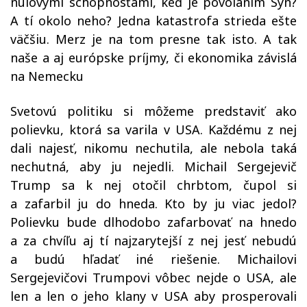
nulovými schopnosťami, keď je povolaním Syn?
A tí okolo neho? Jedna katastrofa strieda ešte
väčšiu. Merz je na tom presne tak isto. A tak
naše a aj európske príjmy, či ekonomika závislá
na Nemecku
Svetovú politiku si môžeme predstaviť ako
polievku, ktorá sa varila v USA. Každému z nej
dali najesť, nikomu nechutila, ale nebola taká
nechutná, aby ju nejedli. Michail Sergejevič
Trump sa k nej otočil chrbtom, čupol si
a zafarbil ju do hneda. Kto by ju viac jedol?
Polievku bude dlhodobo zafarbovať na hnedo
a za chvíľu aj tí najzarytejší z nej jesť nebudú
a budú hľadať iné riešenie. Michailovi
Sergejevičovi Trumpovi vôbec nejde o USA, ale
len a len o jeho klany v USA aby prosperovali