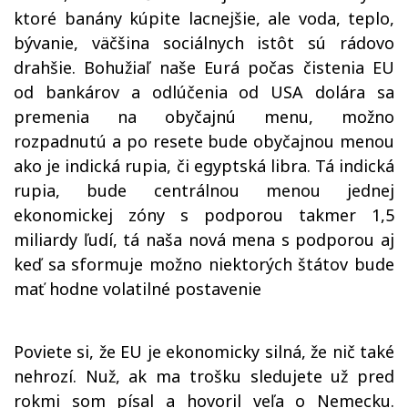
ktoré banány kúpite lacnejšie, ale voda, teplo,
bývanie, väčšina sociálnych istôt sú rádovo
drahšie. Bohužiaľ naše Eurá počas čistenia EU
od bankárov a odlúčenia od USA dolára sa
premenia na obyčajnú menu, možno
rozpadnutú a po resete bude obyčajnou menou
ako je indická rupia, či egyptská libra. Tá indická
rupia, bude centrálnou menou jednej
ekonomickej zóny s podporou takmer 1,5
miliardy ľudí, tá naša nová mena s podporou aj
keď sa sformuje možno niektorých štátov bude
mať hodne volatilné postavenie
Poviete si, že EU je ekonomicky silná, že nič také
nehrozí. Nuž, ak ma trošku sledujete už pred
rokmi som písal a hovoril veľa o Nemecku.