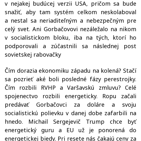
v nejakej budúcej verzii USA, pričom sa bude
snažiť, aby tam systém celkom neskolaboval
a nestal sa neriaditeľným a nebezpečným pre
celý svet. Ani Gorbačovovi nezáležalo na nikom
v socialistickom bloku, iba na tých, ktorí ho
podporovali a zúčastnili sa následnej post
sovietskej rabovačky
Čím dorazia ekonomiku západu na kolená? Stačí
sa pozrieť aké boli posledné fázy perestrojky.
Čím rozbili RVHP a Varšavskú zmluvu? Celé
spojenectvo rozbili energeticky. Ropu začali
predávať Gorbačovci za doláre a svoju
socialistickú polievku v danej dobe zafarbili na
hnedo. Michail Sergejevič Trump chce byť
energetický guru a EU už je ponorená do
energetickej biedy. Pri resete nás čakajú ceny za