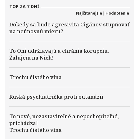
TOP ZA 7 DNÍ
Najčítanejšie
|
Hodnotenie
Dokedy sa bude agresivita Cigánov stupňovať
na neúnosnú mieru?
To Oni udržiavajú a chránia korupciu.
Žalujem na Nich!
Trochu čistého vína
Ruská psychiatrička proti eutanázii
To nové, nezastaviteľné a nepochopiteľné,
prichádza!
Trochu čistého vína