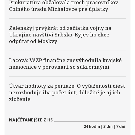
Prokuratúra obžalovala troch pracovníkov
Colného úradu Michalovce pre úplatky
Zelenskyj prvýkrát od začiatku vojny na
Ukrajine navštívi Srbsko, Kyjev ho chce
odpútať od Moskvy
Lacová: VšZP finančne znevýhodnila krajské
nemocnice v porovnaní so súkromnými
Útvar hodnoty za peniaze: O vyťaženosti ciest
nerozhoduje iba počet áut, dôležité je aj ich
zloženie
NAJČÍTANEJŠIE Z HS
24 hodín
|
3 dni
|
7 dní