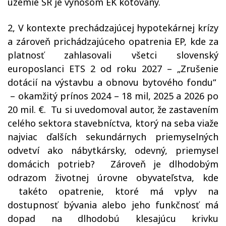
územie SR je výnosom EK kótovaný.
2, V kontexte prechádzajúcej hypotekárnej krízy
a zároveň prichádzajúceho opatrenia EP, kde za
platnosť zahlasovali všetci slovenský
europoslanci ETS 2 od roku 2027 – „Zrušenie
dotácií na výstavbu a obnovu bytového fondu“
– okamžitý prínos 2024 – 18 mil, 2025 a 2026 po
20 mil. €.
Tu si uvedomoval autor, že zastavením
celého sektora stavebníctva, ktorý na seba viaže
najviac ďalších sekundárnych priemyselných
odvetví ako nábytkársky, odevný, priemysel
domácich potrieb?
Zároveň je dlhodobým
odrazom životnej úrovne obyvateľstva, kde
takéto opatrenie, ktoré má vplyv na
dostupnosť bývania alebo jeho funkčnosť má
dopad na dlhodobú klesajúcu krivku