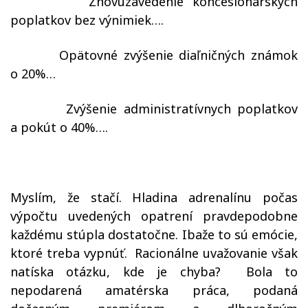
–
Znovuzavedenie koncesionárskych
poplatkov bez výnimiek….
–
Opätovné zvýšenie diaľničných známok
o 20%…
–
Zvýšenie administratívnych poplatkov
a pokút o 40%….
Myslím, že stačí. Hladina adrenalínu počas
výpočtu uvedených opatrení pravdepodobne
každému stúpla dostatočne. Ibaže to sú emócie,
ktoré treba vypnúť.
Racionálne uvažovanie však
natíska otázku, kde je chyba?
Bola to
nepodarená amatérska práca, podaná