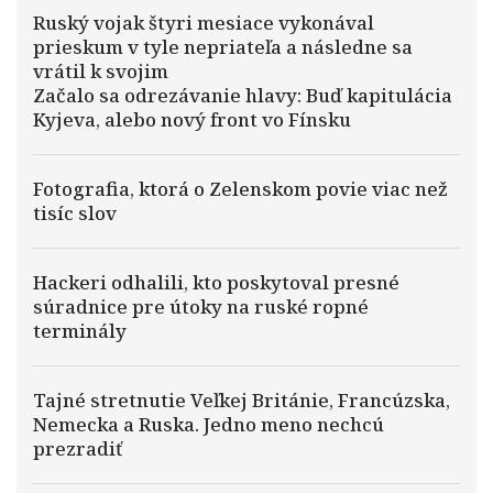
Ruský vojak štyri mesiace vykonával
prieskum v tyle nepriateľa a následne sa
vrátil k svojim
Začalo sa odrezávanie hlavy: Buď kapitulácia
Kyjeva, alebo nový front vo Fínsku
Fotografia, ktorá o Zelenskom povie viac než
tisíc slov
Hackeri odhalili, kto poskytoval presné
súradnice pre útoky na ruské ropné
terminály
Tajné stretnutie Veľkej Británie, Francúzska,
Nemecka a Ruska. Jedno meno nechcú
prezradiť