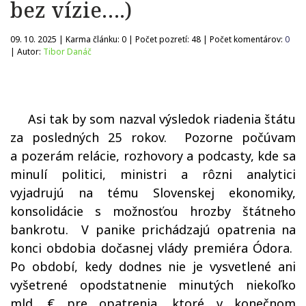
bez vízie….)
09. 10. 2025 | Karma článku:
0
| Počet pozretí:
48
| Počet komentárov:
0
| Autor:
Tibor Danáč
Asi tak by som nazval výsledok riadenia štátu
za posledných 25 rokov.
Pozorne počúvam
a pozerám relácie, rozhovory a podcasty, kde sa
minulí politici, ministri a rôzni analytici
vyjadrujú na tému Slovenskej ekonomiky,
konsolidácie s možnosťou hrozby štátneho
bankrotu.
V panike prichádzajú opatrenia na
konci obdobia dočasnej vlády premiéra Ódora.
Po období, kedy dodnes nie je vysvetlené ani
vyšetrené opodstatnenie minutých niekoľko
mld. € pre opatrenia, ktoré v konečnom