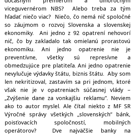
dočasným premiérom a dlhoročným
viceguvernérom NBS?
Alebo treba za tým
hľadať niečo viac?
Niečo, čo nemá nič spoločné
so záujmom o rozvoj Slovenska a slovenskej
ekonomiky.
Ani jedno z 92 opatrení nehovorí
nič, čo by zakladalo tak omielanú prorastovú
ekonomiku. Ani jedno opatrenie nie je
preventívne, všetky sú represívne a
obmedzujúce pre platiteľa. Ani jedno opatrenie
nevylučuje výdavky štátu, biznis štátu.
Aby som
len nekritizoval, zastavím sa pri jednom, ktoré
však nie je v opatreniach súčasnej vlády –
„Zvýšenie dane za vonkajšiu reklamu“. Neviem
ako to autor myslel. Ale čítal niekto z MF SR
Výročné správy všetkých „slovenských“ bánk,
poisťovacích spoločností, mobilných
operátorov?
Dve najväčšie banky na