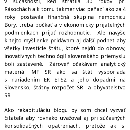
v súčasnosti, keď stratila 30 rokov pri
Rásochách a k tomu takmer viac peňazí ako za 4
roky postavila finančná skupina nemocnicu
Bory, treba počkať a v ekonomicky prijateľných
podmienkach prijať rozhodnutie.
Ale navyše
k tejto myšlienke pridávam aj ďalší podnet aby
všetky investície štátu, ktoré nejdú do obnovy,
inovatívnych technológií slovenského priemyslu
boli zastavené.
Zároveň očakávam analytický
materiál MF SR ako sa štát vysporiada
s nariadením EK ETS2 a jeho dopadmi na
Slovensko, štátny rozpočet SR
a obyvateľstvo
SR.
Ako rekapituláciu blogu by som chcel vyzvať
čitateľa aby rovnako uvažoval aj pri súčasných
konsolidačných opatreniach, pretože ak si