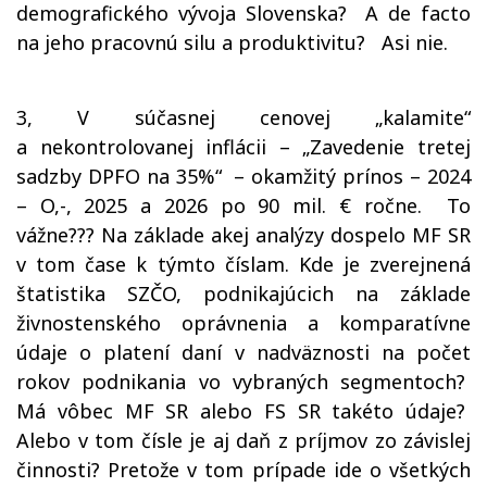
demografického vývoja Slovenska?
A de facto
na jeho pracovnú silu a produktivitu?
Asi nie.
3, V súčasnej cenovej „kalamite“
a nekontrolovanej inflácii – „Zavedenie tretej
sadzby DPFO na 35%“
– okamžitý prínos – 2024
– O,-, 2025 a 2026 po 90 mil. € ročne.
To
vážne??? Na základe akej analýzy dospelo MF SR
v tom čase k týmto číslam. Kde je zverejnená
štatistika SZČO, podnikajúcich na základe
živnostenského oprávnenia a komparatívne
údaje o platení daní v nadväznosti na počet
rokov podnikania vo vybraných segmentoch?
Má vôbec MF SR alebo FS SR takéto údaje?
Alebo v tom čísle je aj daň z príjmov zo závislej
činnosti? Pretože v tom prípade ide o všetkých