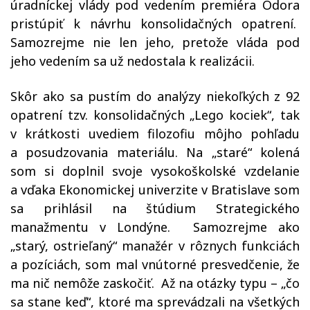
úradníckej vlády pod vedením premiéra Ódora
pristúpiť k návrhu konsolidačných opatrení.
Samozrejme nie len jeho, pretože vláda pod
jeho vedením sa už nedostala k realizácii.
Skôr ako sa pustím do analýzy niekoľkých z 92
opatrení tzv. konsolidačných „Lego kociek“, tak
v krátkosti uvediem filozofiu môjho pohľadu
a posudzovania materiálu. Na „staré“ kolená
som si doplnil svoje vysokoškolské vzdelanie
a vďaka Ekonomickej univerzite v Bratislave som
sa prihlásil na štúdium Strategického
manažmentu v Londýne.
Samozrejme ako
„starý, ostrieľaný“ manažér v rôznych funkciách
a pozíciách, som mal vnútorné presvedčenie, že
ma nič nemôže zaskočiť.
Až na otázky typu – „čo
sa stane keď“, ktoré ma sprevádzali na všetkých