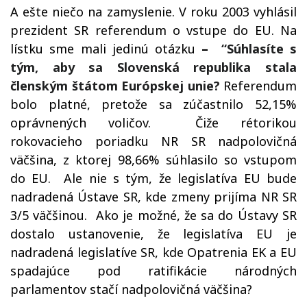
A ešte niečo na zamyslenie. V roku 2003 vyhlásil
prezident SR referendum o vstupe do EU. Na
lístku sme mali jedinú otázku
–
“Súhlasíte s
tým, aby sa Slovenská republika stala
členským štátom Európskej unie?
Referendum
bolo platné, pretože sa zúčastnilo 52,15%
oprávnených voličov.
Čiže rétorikou
rokovacieho poriadku NR SR nadpolovičná
väčšina, z ktorej 98,66% súhlasilo so vstupom
do EU.
Ale nie s tým, že legislatíva EU bude
nadradená Ústave SR, kde zmeny prijíma NR SR
3/5 väčšinou.
Ako je možné, že sa do Ústavy SR
dostalo ustanovenie, že legislatíva EU je
nadradená legislatíve SR, kde Opatrenia EK a EU
spadajúce pod ratifikácie národných
parlamentov stačí nadpolovičná väčšina?