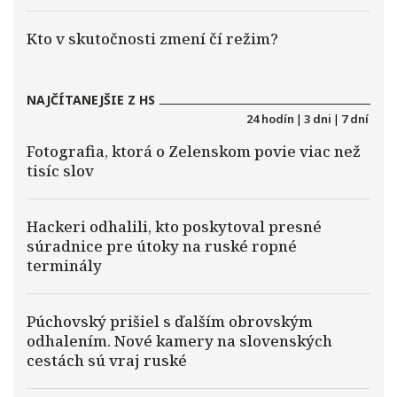
Kto v skutočnosti zmení čí režim?
NAJČÍTANEJŠIE Z HS
24 hodín
|
3 dni
|
7 dní
Fotografia, ktorá o Zelenskom povie viac než
tisíc slov
Hackeri odhalili, kto poskytoval presné
súradnice pre útoky na ruské ropné
terminály
Púchovský prišiel s ďalším obrovským
odhalením. Nové kamery na slovenských
cestách sú vraj ruské