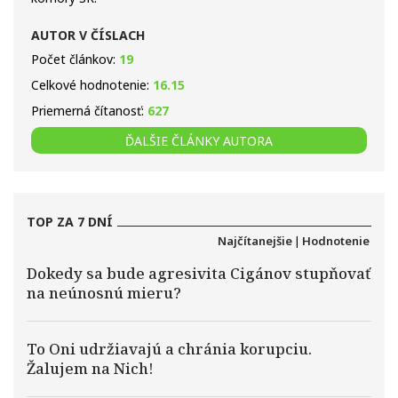
AUTOR V ČÍSLACH
Počet článkov:
19
Celkové hodnotenie:
16.15
Priemerná čítanosť:
627
ĎALŠIE ČLÁNKY AUTORA
TOP ZA 7 DNÍ
Najčítanejšie
|
Hodnotenie
Dokedy sa bude agresivita Cigánov stupňovať
na neúnosnú mieru?
To Oni udržiavajú a chránia korupciu.
Žalujem na Nich!