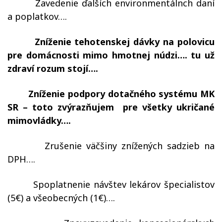
–
Zavedenie ďalších environmentálnch daní
a poplatkov….
–
Zníženie tehotenskej dávky na polovicu
pre domácnosti mimo hmotnej núdzi…. tu už
zdraví rozum stojí….
–
Zníženie podpory dotačného systému MK
SR – toto zvýrazňujem
pre všetky ukričané
mimovládky….
–
Zrušenie väčšiny znížených sadzieb na
DPH….
–
Spoplatnenie návštev lekárov špecialistov
(5€) a všeobecných (1€)….