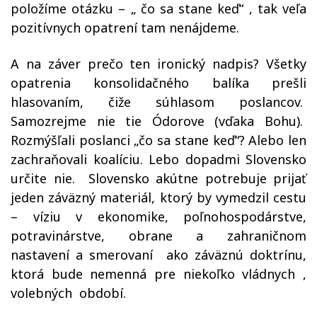
položíme otázku – „ čo sa stane keď“ , tak veľa
pozitívnych opatrení tam nenájdeme.
A na záver prečo ten ironický nadpis? Všetky
opatrenia konsolidačného balíka prešli
hlasovaním, čiže súhlasom poslancov.
Samozrejme nie tie Ódorove (vďaka Bohu).
Rozmýšľali poslanci „čo sa stane keď“? Alebo len
zachraňovali koalíciu. Lebo dopadmi Slovensko
určite nie.
Slovensko akútne potrebuje prijať
jeden záväzný materiál, ktorý by vymedzil cestu
– víziu v ekonomike, poľnohospodárstve,
potravinárstve, obrane a zahraničnom
nastavení a smerovaní
ako záväznú doktrínu,
ktorá bude nemenná pre niekoľko vládnych ,
volebných
období.