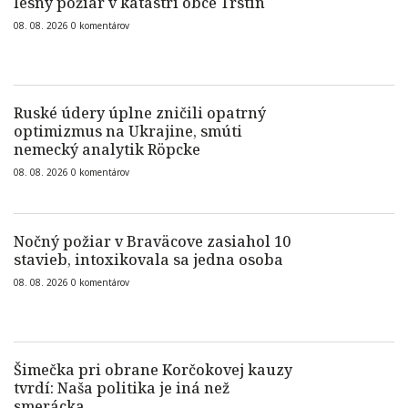
lesný požiar v katastri obce Trstín
08. 08. 2026
0
komentárov
Ruské údery úplne zničili opatrný
optimizmus na Ukrajine, smúti
nemecký analytik Röpcke
08. 08. 2026
0
komentárov
Nočný požiar v Braväcove zasiahol 10
stavieb, intoxikovala sa jedna osoba
08. 08. 2026
0
komentárov
Šimečka pri obrane Korčokovej kauzy
tvrdí: Naša politika je iná než
smerácka