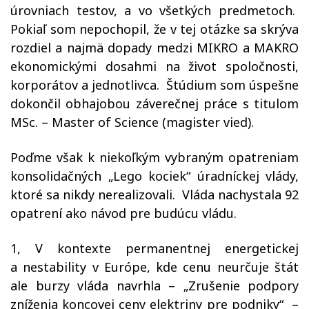
úrovniach testov, a vo všetkých predmetoch.
Pokiaľ som nepochopil, že v tej otázke sa skrýva
rozdiel a najmä dopady medzi MIKRO a MAKRO
ekonomickými dosahmi na život spoločnosti,
korporátov a jednotlivca.
Štúdium som úspešne
dokončil obhajobou záverečnej práce s titulom
MSc. – Master of Science (magister vied).
Poďme však k niekoľkým vybraným opatreniam
konsolidačných „Lego kociek“ úradníckej vlády,
ktoré sa nikdy nerealizovali.
Vláda nachystala 92
opatrení ako návod pre budúcu vládu.
1, V kontexte permanentnej energetickej
a nestability v Európe, kde cenu neurčuje štát
ale burzy vláda navrhla – „Zrušenie podpory
zníženia koncovej ceny elektriny pre podniky“
–