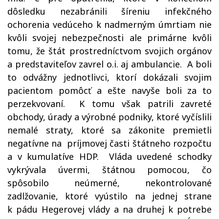
dôsledku nezabránili šíreniu infekčného
ochorenia vedúceho k nadmerným úmrtiam nie
kvôli svojej nebezpečnosti ale primárne kvôli
tomu, že štát prostredníctvom svojich orgánov
a predstaviteľov zavrel o.i. aj ambulancie.
A boli
to odvážny jednotlivci, ktorí dokázali svojim
pacientom pomôcť a ešte navyše boli za to
perzekvovaní.
K tomu však patrili zavreté
obchody, úrady a výrobné podniky, ktoré vyčíslili
nemalé straty, ktoré sa zákonite premietli
negatívne na
príjmovej časti štátneho rozpočtu
a v kumulatíve HDP.
Vláda uvedené schodky
vykrývala úvermi, štátnou pomocou, čo
spôsobilo neúmerné, nekontrolované
zadlžovanie, ktoré vyústilo na jednej strane
k pádu Hegerovej vlády a na druhej k potrebe