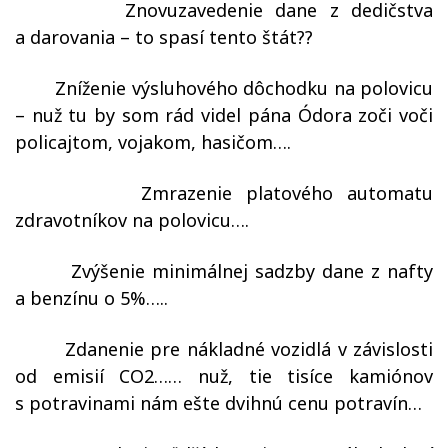
–
Znovuzavedenie dane z dedičstva
a darovania – to spasí tento štát??
–
Zníženie výsluhového dôchodku na polovicu
– nuž tu by som rád videl pána Ódora zoči voči
policajtom, vojakom, hasičom….
–
Zmrazenie platového automatu
zdravotníkov na polovicu….
–
Zvýšenie minimálnej sadzby dane z nafty
a benzínu o 5%…..
–
Zdanenie pre nákladné vozidlá v závislosti
od emisií CO2…… nuž, tie tisíce kamiónov
s potravinami nám ešte dvihnú cenu potravín…