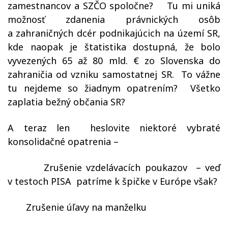
zamestnancov a SZČO spoločne?
Tu mi uniká
možnosť zdanenia právnických osôb
a zahraničných dcér podnikajúcich na území SR,
kde naopak je štatistika dostupná, že bolo
vyvezených 65 až 80 mld. € zo Slovenska do
zahraničia od vzniku samostatnej SR.
To vážne
tu nejdeme so žiadnym opatrením?
Všetko
zaplatia bežný občania SR?
A teraz len
heslovite niektoré vybraté
konsolidačné opatrenia –
–
Zrušenie vzdelávacích poukazov
– veď
v testoch PISA
patríme k špičke v Európe však?
–
Zrušenie úľavy na manželku