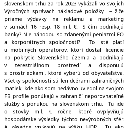
slovenskom trhu za rok 2023 vykázali vo svojich
Výročných správach nákladové položky
– žiže
priame výdavky na reklamu a marketing
v sumách 16 resp, 18 mil. €.
S čím podnikajú
banky? Nie náhodou so zdanenými peniazmi FO
a korporátnych spoločností?
To isté platí
u mobilných operátorov, ktorí dostali licencie
na pokrytie Slovenského územia a podnikajú
v terestriálnom prostredí a disponujú
s prostriedkami, ktoré vyberú od obyvateľstva.
Všetky spoločnosti sú len dcérami zahraničných
matiek, kde ako som nedávno uviedol na svojom
FB profile ponúkajú v zahraničí neporovnateľné
služby s ponukou na slovenskom trhu.
Tu ide
o stovky mil. € ročne, ktoré ovplyvňujú
hospodárske výsledky týchto nevýrobných sfér.
A zásadne vplývajú na výšku HDP.
Tu ako