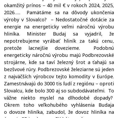
okamžitý prínos – 40 mil € v rokoch 2024, 2025,
2026…..
Pamätáme sa na dôvody ukončenia
výroby v Slovalco?
– Nedostatočné dotácie za
energie na energeticky veľmi náročnú výrobu
hliníka. Minister Budaj sa vyjadril, že
nepotrebujeme vyrábať hliník za takú cenu,
pretože lacnejšie dovezieme.
Podobnú
energeticky náročnú výrobu majú Podbrezovské
strojárne, kde sa taví železný šrot a ťahajú sa
bezšvové rúry. Podbrezovské železiarne sú jeden
z najväčších výrobcov tejto komodity v Európe.
Zamestnávajú do 3000 tis ľudí z regiónu – oproti
Slovalcu, kde bolo 300 aj so subdodávateľmi.
To
vážne niekto myslel na dlhodobé dopady?
Okrem toho veľkohubého vyhlásenia Budaja
o dovoze hliníka, zabudol, že dovoz hliníka na