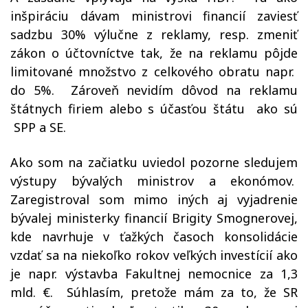
inšpiráciu dávam ministrovi financií zaviesť
sadzbu 30% výlučne z reklamy, resp. zmeniť
zákon o účtovníctve tak, že na reklamu pôjde
limitované množstvo z celkového obratu napr.
do 5%.
Zároveň nevidím dôvod na reklamu
štátnych firiem alebo s účasťou štátu
ako sú
SPP a SE.
Ako som na začiatku uviedol pozorne sledujem
výstupy bývalých ministrov a ekonómov.
Zaregistroval som mimo iných aj vyjadrenie
bývalej ministerky financií Brigity Smognerovej,
kde navrhuje v ťažkých časoch konsolidácie
vzdať sa na niekoľko rokov veľkých investícií ako
je napr. výstavba Fakultnej nemocnice za 1,3
mld. €.
Súhlasím, pretože mám za to, že SR