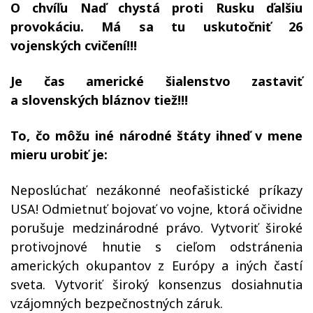
O chvíľu Naď chystá proti Rusku ďalšiu
provokáciu. Má sa tu uskutočniť 26
vojenských cvičení!!!
Je čas americké šialenstvo zastaviť
a slovenských bláznov tiež!!!
To, čo môžu iné národné štáty ihneď v mene
mieru urobiť je:
Neposlúchať nezákonné neofašistické príkazy
USA! Odmietnuť bojovať vo vojne, ktorá očividne
porušuje medzinárodné právo. Vytvoriť široké
protivojnové hnutie s cieľom odstránenia
amerických okupantov z Európy a iných častí
sveta. Vytvoriť široký konsenzus dosiahnutia
vzájomných bezpečnostných záruk.