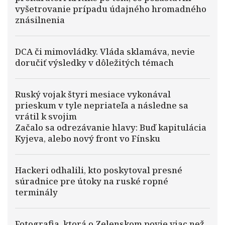
vyšetrovanie prípadu údajného hromadného
znásilnenia
DCA či mimovládky. Vláda sklamáva, nevie
doručiť výsledky v dôležitých témach
Ruský vojak štyri mesiace vykonával
prieskum v tyle nepriateľa a následne sa
vrátil k svojim
Začalo sa odrezávanie hlavy: Buď kapitulácia
Kyjeva, alebo nový front vo Fínsku
Hackeri odhalili, kto poskytoval presné
súradnice pre útoky na ruské ropné
terminály
Fotografia, ktorá o Zelenskom povie viac než