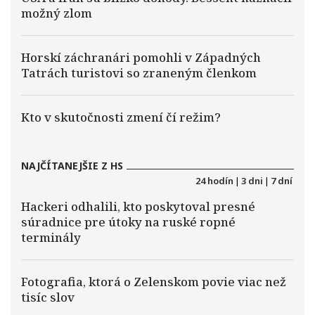
možný zlom
Horskí záchranári pomohli v Západných
Tatrách turistovi so zraneným členkom
Kto v skutočnosti zmení čí režim?
NAJČÍTANEJŠIE Z HS
24 hodín
|
3 dni
|
7 dní
Hackeri odhalili, kto poskytoval presné
súradnice pre útoky na ruské ropné
terminály
Fotografia, ktorá o Zelenskom povie viac než
tisíc slov