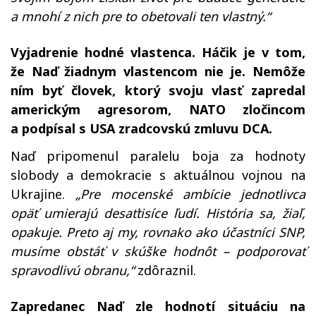
a mnohí z nich pre to obetovali ten vlastný.“
Vyjadrenie hodné vlastenca. Háčik je v tom,
že Naď žiadnym vlastencom nie je. Nemôže
ním byť človek, ktorý svoju vlasť zapredal
americkým agresorom, NATO zločincom
a podpísal s USA zradcovskú zmluvu DCA.
Naď pripomenul paralelu boja za hodnoty
slobody a demokracie s aktuálnou vojnou na
Ukrajine.
„Pre mocenské ambície jednotlivca
opäť umierajú desaťtisíce ľudí. História sa, žiaľ,
opakuje. Preto aj my, rovnako ako účastníci SNP,
musíme obstáť v skúške hodnôt – podporovať
spravodlivú obranu,“
zdôraznil.
Zapredanec Naď zle hodnotí situáciu na