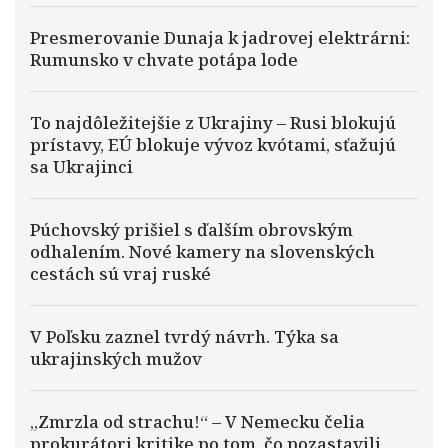
Presmerovanie Dunaja k jadrovej elektrárni:
Rumunsko v chvate potápa lode
To najdôležitejšie z Ukrajiny – Rusi blokujú
prístavy, EÚ blokuje vývoz kvótami, sťažujú
sa Ukrajinci
Púchovský prišiel s ďalším obrovským
odhalením. Nové kamery na slovenských
cestách sú vraj ruské
V Poľsku zaznel tvrdý návrh. Týka sa
ukrajinských mužov
„Zmrzla od strachu!“ – V Nemecku čelia
prokurátori kritike po tom, čo pozastavili