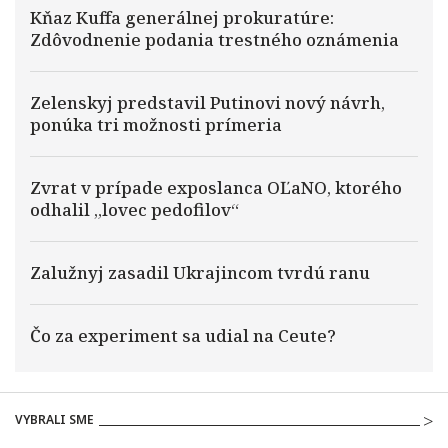
Kňaz Kuffa generálnej prokuratúre:
Zdôvodnenie podania trestného oznámenia
Zelenskyj predstavil Putinovi nový návrh,
ponúka tri možnosti prímeria
Zvrat v prípade exposlanca OĽaNO, ktorého
odhalil „lovec pedofilov“
Zalužnyj zasadil Ukrajincom tvrdú ranu
Čo za experiment sa udial na Ceute?
VYBRALI SME