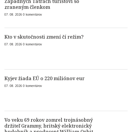
Západných Tatrách turistovi so
zraneným členkom
07. 08. 2026
0
komentárov
Kto v skutočnosti zmení čí režim?
07. 08. 2026
0
komentárov
Kyjev žiada EÚ o 220 miliónov eur
07. 08. 2026
0
komentárov
Vo veku 69 rokov zomrel trojnásobný
držiteľ Grammy, britský elektronický
hudobník a producent William Orbit