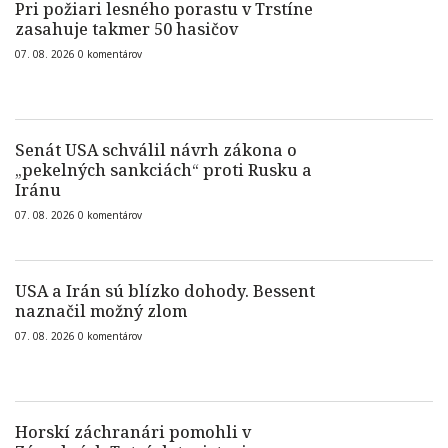
Pri požiari lesného porastu v Trstíne
zasahuje takmer 50 hasičov
07. 08. 2026
0
komentárov
Senát USA schválil návrh zákona o
„pekelných sankciách“ proti Rusku a
Iránu
07. 08. 2026
0
komentárov
USA a Irán sú blízko dohody. Bessent
naznačil možný zlom
07. 08. 2026
0
komentárov
Horskí záchranári pomohli v