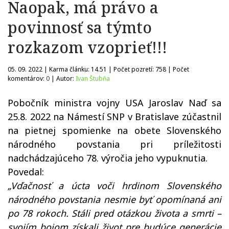
Naopak, má právo a
povinnosť sa týmto
rozkazom vzoprieť!!!
05. 09. 2022 | Karma článku:
14.51
| Počet pozretí:
758
| Počet
komentárov:
0
| Autor:
Ivan Štubňa
Pobočník ministra vojny USA Jaroslav Naď sa
25.8. 2022 na Námestí SNP v Bratislave zúčastnil
na pietnej spomienke na obete Slovenského
národného povstania pri príležitosti
nadchádzajúceho 78. výročia jeho vypuknutia.
Povedal:
„Vďačnosť a úcta voči hrdinom Slovenského
národného povstania nesmie byť opomínaná ani
po 78 rokoch. Stáli pred otázkou života a smrti –
svojím bojom získali život pre budúce generácie