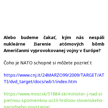
Alebo budeme čakať, kým nás nespáli
nukleárne žiarenie atómových bômb
Američanmi vyprovokovanej vojny v Európe?
Čoho je NATO schopné si môžete pozrieť t
https://www.cnj.it/24MARZO99/2009/TARGET/AT
TI/dvd_target/docs/wb1/index.htm
https://www.mosr.sk/51884-sk/minister-j-nad-si-
pietnou-spomienkou-uctil-hrdinov-slovenskeho-
narodneho-povstania/