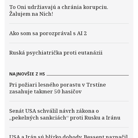
To Oni udržiavajú a chránia korupciu.
Žalujem na Nich!
Ako som sa porozprával s AI 2
Ruská psychiatrička proti eutanázii
NAJNOVŠIE Z HS
Pri požiari lesného porastu v Trstíne
zasahuje takmer 50 hasičov
Senát USA schválil návrh zákona o
„pekelných sankciách“ proti Rusku a Iránu
USA a Irán sú blízko dohody. Bessent naznačil