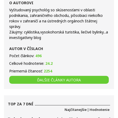
O AUTOROVI
Vyštudovaný psychológ so skúsenosťami v oblasti
podnikania, zahraničného obchodu, pôsobiaci niekoľko
rokov v zahraničí a na ústredných orgánoch štátnej
správy.
Záujmy: cyklistika,vysokohorská turistika, liečivé bylinky...a
investigatívny blog
AUTOR V ČÍSLACH
Počet článkov:
496
Celkové hodnotenie:
24.2
Priemerná čítanosť:
2254
ĎALŠIE ČLÁNKY AUTORA
TOP ZA 7 DNÍ
Najčítanejšie
|
Hodnotenie