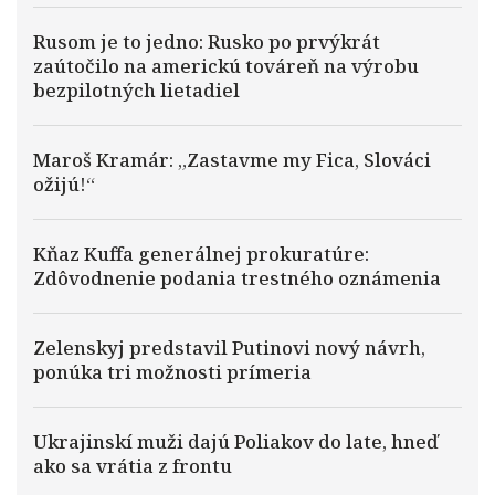
Rusom je to jedno: Rusko po prvýkrát
zaútočilo na americkú továreň na výrobu
bezpilotných lietadiel
Maroš Kramár: „Zastavme my Fica, Slováci
ožijú!“
Kňaz Kuffa generálnej prokuratúre:
Zdôvodnenie podania trestného oznámenia
Zelenskyj predstavil Putinovi nový návrh,
ponúka tri možnosti prímeria
Ukrajinskí muži dajú Poliakov do late, hneď
ako sa vrátia z frontu