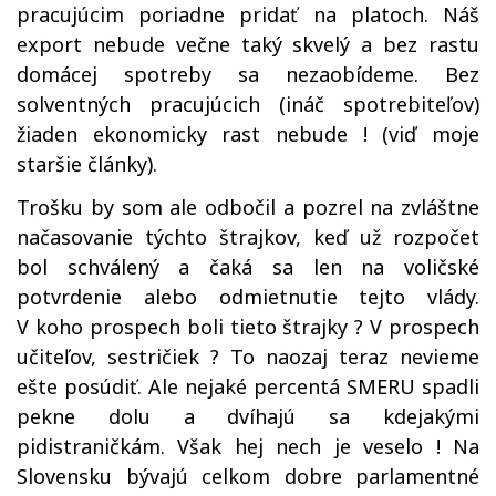
pracujúcim poriadne pridať na platoch. Náš
export nebude večne taký skvelý a bez rastu
domácej spotreby sa nezaobídeme. Bez
solventných pracujúcich (ináč spotrebiteľov)
žiaden ekonomicky rast nebude ! (viď moje
staršie články).
Trošku by som ale odbočil a pozrel na zvláštne
načasovanie týchto štrajkov, keď už rozpočet
bol schválený a čaká sa len na voličské
potvrdenie alebo odmietnutie tejto vlády.
V koho prospech boli tieto štrajky ? V prospech
učiteľov, sestričiek ? To naozaj teraz nevieme
ešte posúdiť. Ale nejaké percentá SMERU spadli
pekne dolu a dvíhajú sa kdejakými
pidistraničkám. Však hej nech je veselo ! Na
Slovensku bývajú celkom dobre parlamentné