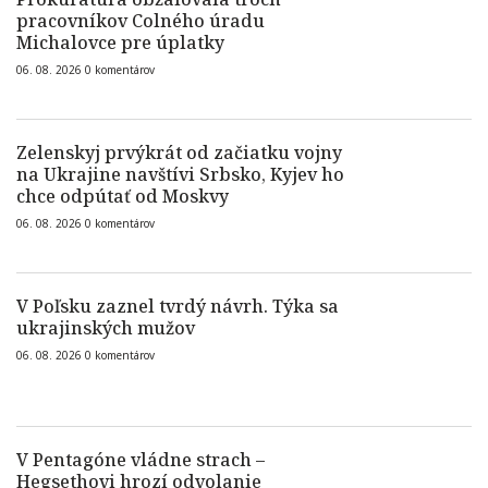
pracovníkov Colného úradu
Michalovce pre úplatky
06. 08. 2026
0
komentárov
Zelenskyj prvýkrát od začiatku vojny
na Ukrajine navštívi Srbsko, Kyjev ho
chce odpútať od Moskvy
06. 08. 2026
0
komentárov
V Poľsku zaznel tvrdý návrh. Týka sa
ukrajinských mužov
06. 08. 2026
0
komentárov
V Pentagóne vládne strach –
Hegsethovi hrozí odvolanie