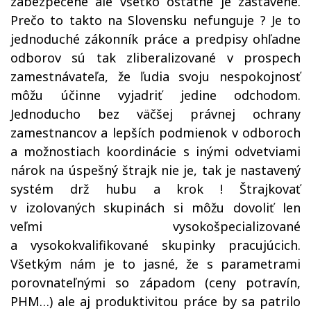
zabezpečené ale všetko ostatné je zastavené.
Prečo to takto na Slovensku nefunguje ? Je to
jednoduché zákonník práce a predpisy ohľadne
odborov sú tak zliberalizované v prospech
zamestnávateľa, že ľudia svoju nespokojnosť
môžu účinne vyjadriť jedine odchodom.
Jednoducho bez väčšej právnej ochrany
zamestnancov a lepších podmienok v odboroch
a možnostiach koordinácie s inými odvetviami
nárok na úspešný štrajk nie je, tak je nastavený
systém drž hubu a krok ! Štrajkovať
v izolovaných skupinách si môžu dovoliť len
veľmi vysokošpecializované
a vysokokvalifikované skupinky pracujúcich.
Všetkým nám je to jasné, že s parametrami
porovnateľnými so západom (ceny potravín,
PHM…) ale aj produktivitou práce by sa patrilo