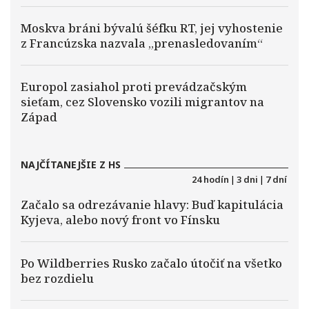
Moskva bráni bývalú šéfku RT, jej vyhostenie
z Francúzska nazvala „prenasledovaním“
Europol zasiahol proti prevádzačským
sieťam, cez Slovensko vozili migrantov na
Západ
NAJČÍTANEJŠIE Z HS
24 hodín
|
3 dni
|
7 dní
Začalo sa odrezávanie hlavy: Buď kapitulácia
Kyjeva, alebo nový front vo Fínsku
Po Wildberries Rusko začalo útočiť na všetko
bez rozdielu