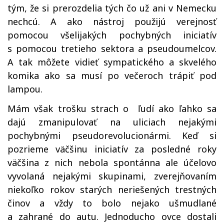
tým, že si prerozdelia tých čo už ani v Nemecku
nechcú. A ako nástroj použijú verejnosť
pomocou všelijakých pochybných iniciatív
s pomocou tretieho sektora a pseudoumelcov.
A tak môžete vidieť sympatického a skvelého
komika ako sa musí po večeroch trápiť pod
lampou.
Mám však trošku strach o ľudí ako ľahko sa
dajú zmanipulovať na uliciach nejakými
pochybnými pseudorevolucionármi. Keď si
pozrieme väčšinu iniciatív za posledné roky
väčšina z nich nebola spontánna ale účelovo
vyvolaná nejakými skupinami, zverejňovaním
niekoľko rokov starých neriešených trestných
činov a vždy to bolo nejako ušmudlané
a zahrané do autu. Jednoducho ovce dostali