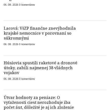
06. 08. 2026
0
komentárov
Lacová: VšZP finančne znevýhodnila
krajské nemocnice v porovnaní so
súkromnými
06. 08. 2026
0
komentárov
Húsíovia spustili raketové a dronové
útoky, zabili najmenej 38 vládnych
vojakov
06. 08. 2026
0
komentárov
Útvar hodnoty za peniaze: O
vyťaženosti ciest nerozhoduje iba
počet áut, dôležité je aj ich zloženie