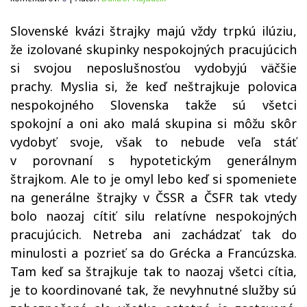
Slovenské kvázi štrajky majú vždy trpkú ilúziu,
že izolované skupinky nespokojných pracujúcich
si svojou neposlušnosťou vydobyjú väčšie
prachy. Myslia si, že keď neštrajkuje polovica
nespokojného Slovenska takže sú všetci
spokojní a oni ako malá skupina si môžu skôr
vydobyť svoje, však to nebude veľa stáť
v porovnaní s hypotetickým generálnym
štrajkom. Ale to je omyl lebo keď si spomeniete
na generálne štrajky v ČSSR a ČSFR tak vtedy
bolo naozaj cítiť silu relatívne nespokojných
pracujúcich. Netreba ani zachádzať tak do
minulosti a pozrieť sa do Grécka a Francúzska.
Tam keď sa štrajkuje tak to naozaj všetci cítia,
je to koordinované tak, že nevyhnutné služby sú