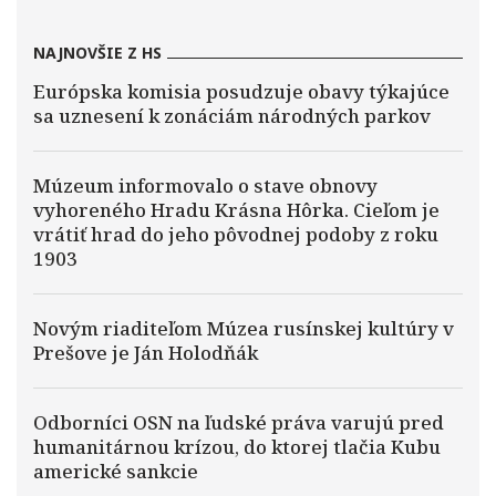
NAJNOVŠIE Z HS
Európska komisia posudzuje obavy týkajúce
sa uznesení k zonáciám národných parkov
Múzeum informovalo o stave obnovy
vyhoreného Hradu Krásna Hôrka. Cieľom je
vrátiť hrad do jeho pôvodnej podoby z roku
1903
Novým riaditeľom Múzea rusínskej kultúry v
Prešove je Ján Holodňák
Odborníci OSN na ľudské práva varujú pred
humanitárnou krízou, do ktorej tlačia Kubu
americké sankcie