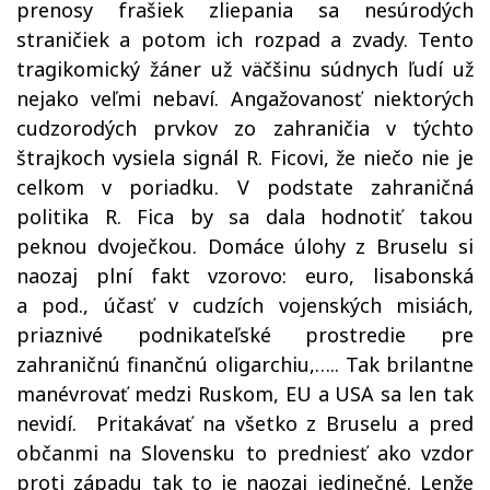
prenosy frašiek zliepania sa nesúrodých
straničiek a potom ich rozpad a zvady. Tento
tragikomický žáner už väčšinu súdnych ľudí už
nejako veľmi nebaví. Angažovanosť niektorých
cudzorodých prvkov zo zahraničia v týchto
štrajkoch vysiela signál R. Ficovi, že niečo nie je
celkom v poriadku. V podstate zahraničná
politika R. Fica by sa dala hodnotiť takou
peknou dvoječkou. Domáce úlohy z Bruselu si
naozaj plní fakt vzorovo: euro, lisabonská
a pod., účasť v cudzích vojenských misiách,
priaznivé podnikateľské prostredie pre
zahraničnú finančnú oligarchiu,….. Tak brilantne
manévrovať medzi Ruskom, EU a USA sa len tak
nevidí. Pritakávať na všetko z Bruselu a pred
občanmi na Slovensku to predniesť ako vzdor
proti západu tak to je naozaj jedinečné. Lenže