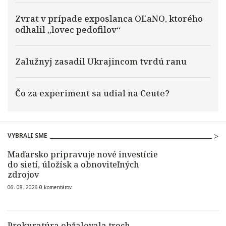
Zvrat v prípade exposlanca OĽaNO, ktorého
odhalil „lovec pedofilov“
Zalužnyj zasadil Ukrajincom tvrdú ranu
Čo za experiment sa udial na Ceute?
VYBRALI SME
Maďarsko pripravuje nové investície
do sietí, úložísk a obnoviteľných
zdrojov
06. 08. 2026
0
komentárov
Prokuratúra obžalovala troch