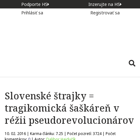
Podporte HS
Inzerujte na HS
Prihlásiť sa
Registrovať sa
Slovenské štrajky =
tragikomická šaškáreň v
réžii pseudorevolucionárov
10. 02. 2016 | Karma článku:
7.25
| Počet pozretí:
3724
| Počet
komentárov:
0
| Autor:
Dalibor Hajdučík