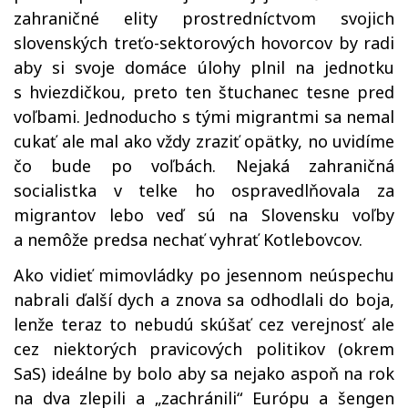
zahraničné elity prostredníctvom svojich
slovenských treťo-sektorových hovorcov by radi
aby si svoje domáce úlohy plnil na jednotku
s hviezdičkou, preto ten štuchanec tesne pred
voľbami. Jednoducho s tými migrantmi sa nemal
cukať ale mal ako vždy zraziť opätky, no uvidíme
čo bude po voľbách. Nejaká zahraničná
socialistka v telke ho ospravedlňovala za
migrantov lebo veď sú na Slovensku voľby
a nemôže predsa nechať vyhrať Kotlebovcov.
Ako vidieť mimovládky po jesennom neúspechu
nabrali ďalší dych a znova sa odhodlali do boja,
lenže teraz to nebudú skúšať cez verejnosť ale
cez niektorých pravicových politikov (okrem
SaS) ideálne by bolo aby sa nejako aspoň na rok
na dva zlepili a „zachránili“ Európu a šengen