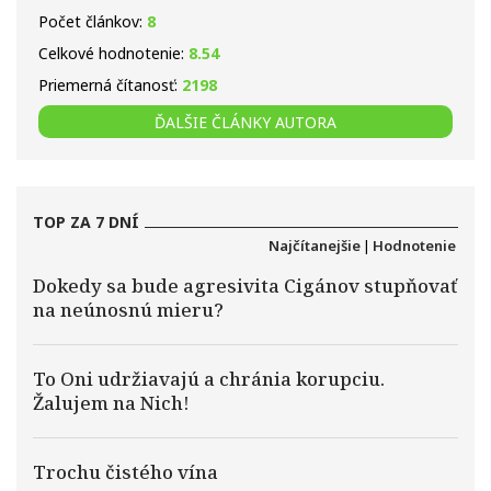
Počet článkov:
8
Celkové hodnotenie:
8.54
Priemerná čítanosť:
2198
ĎALŠIE ČLÁNKY AUTORA
TOP ZA 7 DNÍ
Najčítanejšie
|
Hodnotenie
Dokedy sa bude agresivita Cigánov stupňovať
na neúnosnú mieru?
To Oni udržiavajú a chránia korupciu.
Žalujem na Nich!
Trochu čistého vína