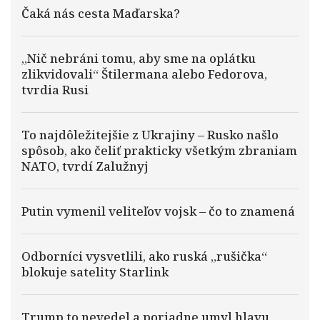
Čaká nás cesta Maďarska?
„Nič nebráni tomu, aby sme na oplátku
zlikvidovali“ Štilermana alebo Fedorova,
tvrdia Rusi
To najdôležitejšie z Ukrajiny – Rusko našlo
spôsob, ako čeliť prakticky všetkým zbraniam
NATO, tvrdí Zalužnyj
Putin vymenil veliteľov vojsk – čo to znamená
Odborníci vysvetlili, ako ruská „rušička“
blokuje satelity Starlink
Trump to nevedel a poriadne umyl hlavu