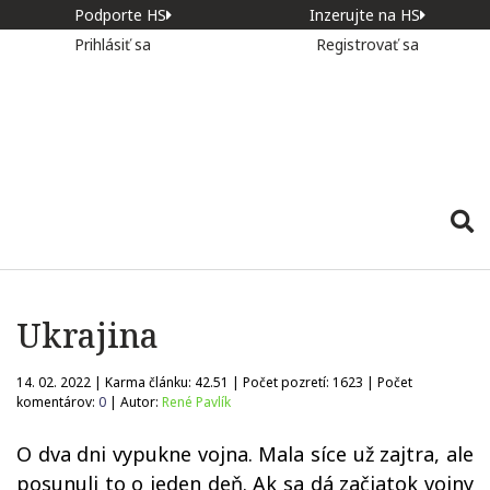
Podporte HS
Inzerujte na HS
Prihlásiť sa
Registrovať sa
Ukrajina
14. 02. 2022 | Karma článku:
42.51
| Počet pozretí:
1623
| Počet
komentárov:
0
| Autor:
René Pavlík
O dva dni vypukne vojna. Mala síce už zajtra, ale
posunuli to o jeden deň. Ak sa dá začiatok vojny