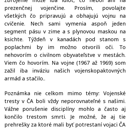
zbrojenie môže iba idiot, čo nebol ani na
prezenčnej vojenčine. Prosím, povolajte
všetkých čo pripravujú a obhajujú vojnu na
cvičenie. Nech sami vymenia aspoň jeden
segment pásu v zime a s plynovou maskou na
ksichte. Týždeň v kanadách pod stanom s
poplachmi by im možno otvorili oči. To
nehovorím o civilnom obyvateľstve v mestách.
Viem čo hovorím. Na vojne (1967 až 1969) som
zažil iba inváziu našich vojenskopaktovných
armád a stačilo..
Poznámka nie celkom mimo témy: Vojenské
tresty v ČA boli vždy neporovnateľné s našimi.
Vážne porušenie disciplíny mohlo a často aj
končilo trestom smrti. Je možné, že aj tie
prehrešky za ktoré mali byť potrestaní vojaci ČA