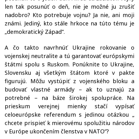
len tak posunúť o deň, nie je možné ju zrušiť
nadobro? Kto potrebuje vojnu? Ja nie, ani moji
známi. Jediný, kto stále hrkoce na túto tému je
„demokratický Západ“.
A čo takto navrhnúť Ukrajine rokovanie o
vojenskej neutralite a tú garantovať európskymi
štátmi spolu s Ruskom. Ponúknite to Ukrajine,
Slovensku aj všetkým štátom ktoré v pakte
figurujú. Môžu vystúpiť z vojenského bloku a
budovať vlastné armády – ak to uznajú za
potrebné – na báze širokej spolupráce. Na
prieskum verejnej mienky stačí vypísať
celoeurópske referendum s jedinou otázkou „
chcete prispieť k mierovému spolužitiu národov
v Európe ukončením členstva v NATO“?