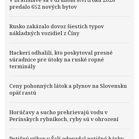
predalo 652 nových bytov
Rusko zakázalo dovoz šiestich typov
nákladných vozidiel z Číny
Hackeri odhalili, kto poskytoval presné
súradnice pre útoky na ruské ropné
terminály
Ceny pohonných látok a plynov na Slovensku
opäť rastú
Horúčavy a sucho prehrievajú vodu v
Perínskych rybníkoch, ryby sú v ohrození
Petičný výbor v Šali odovzdal petičné hárky