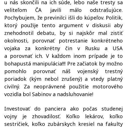
u nás skončili na ich súde, lebo naše tresty sa
veliteľom ČA javili málo odstrašujúce.
Pochybujem, že previnilci išli do kúpeľov. Politik,
ktorý použije tento argument v diskusii aby
znehodnotil debatu, by si najskôr mal zistiť
okolnosti, porovnať potrestanie konkrétneho
vojaka za konkrétny čin v Rusku a USA
a porovnať ich. V každom inom prípade je to
bohapustá manipulácia!!! Pre začiatok by možno
pomohlo porovnať náš vojenský trestný
poriadok (kým nebol zrušený) a vtedy platný
civilný. Za neoprávnené použitie motorového
vozidla bol Sabinov a nadsluhovanie!
Investovať do panciera ako počas studenej
vojny je zhovadilosť. Koľko lekárov, koľko
sestričiek, koľko zubárskych kresiel na fakulty