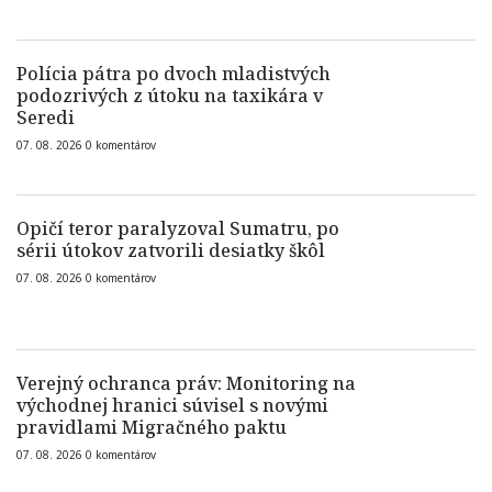
Polícia pátra po dvoch mladistvých
podozrivých z útoku na taxikára v
Seredi
07. 08. 2026
0
komentárov
Opičí teror paralyzoval Sumatru, po
sérii útokov zatvorili desiatky škôl
07. 08. 2026
0
komentárov
Verejný ochranca práv: Monitoring na
východnej hranici súvisel s novými
pravidlami Migračného paktu
07. 08. 2026
0
komentárov