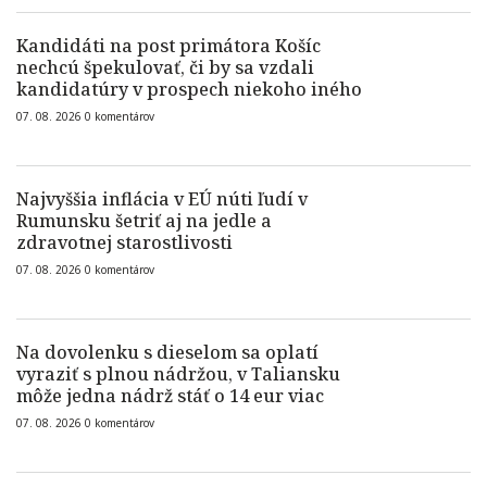
Kandidáti na post primátora Košíc
nechcú špekulovať, či by sa vzdali
kandidatúry v prospech niekoho iného
07. 08. 2026
0
komentárov
Najvyššia inflácia v EÚ núti ľudí v
Rumunsku šetriť aj na jedle a
zdravotnej starostlivosti
07. 08. 2026
0
komentárov
Na dovolenku s dieselom sa oplatí
vyraziť s plnou nádržou, v Taliansku
môže jedna nádrž stáť o 14 eur viac
07. 08. 2026
0
komentárov