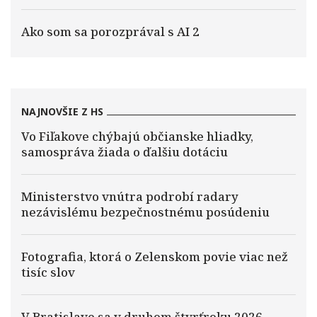
Ako som sa porozprával s AI 2
NAJNOVŠIE Z HS
Vo Fiľakove chýbajú občianske hliadky,
samospráva žiada o ďalšiu dotáciu
Ministerstvo vnútra podrobí radary
nezávislému bezpečnostnému posúdeniu
Fotografia, ktorá o Zelenskom povie viac než
tisíc slov
V Bratislave sa v druhom štvrťroku 2026