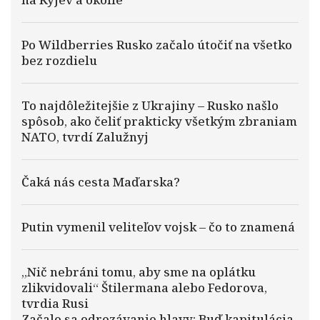
Po Wildberries Rusko začalo útočiť na všetko
bez rozdielu
To najdôležitejšie z Ukrajiny – Rusko našlo
spôsob, ako čeliť prakticky všetkým zbraniam
NATO, tvrdí Zalužnyj
Čaká nás cesta Maďarska?
Putin vymenil veliteľov vojsk – čo to znamená
„Nič nebráni tomu, aby sme na oplátku
zlikvidovali“ Štilermana alebo Fedorova,
tvrdia Rusi
Začalo sa odrezávanie hlavy: Buď kapitulácia