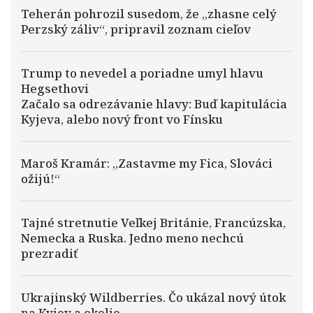
Teherán pohrozil susedom, že „zhasne celý
Perzský záliv“, pripravil zoznam cieľov
Trump to nevedel a poriadne umyl hlavu
Hegsethovi
Začalo sa odrezávanie hlavy: Buď kapitulácia
Kyjeva, alebo nový front vo Fínsku
Maroš Kramár: „Zastavme my Fica, Slováci
ožijú!“
Tajné stretnutie Veľkej Británie, Francúzska,
Nemecka a Ruska. Jedno meno nechcú
prezradiť
Ukrajinský Wildberries. Čo ukázal nový útok
na Kyjev a okolie