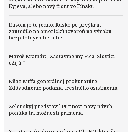
Kyjeva, alebo nový front vo Fínsku
Rusom je to jedno: Rusko po prvýkrát
zaútočilo na americkú továreň na výrobu
bezpilotných lietadiel
Maroš Kramár: „Zastavme my Fica, Slováci
ožijú!“
Kňaz Kuffa generálnej prokuratúre:
Zdôvodnenie podania trestného oznámenia
Zelenskyj predstavil Putinovi nový návrh,
ponúka tri možnosti prímeria
Zvrat v prípade exposlanca OĽaNO, ktorého