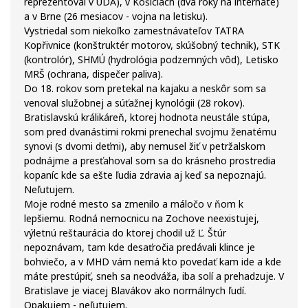
reprezentoval v ÚDA), v Košiciach (dva roky na internáte)
a v Brne (26 mesiacov - vojna na letisku).
Vystriedal som niekoľko zamestnávateľov TATRA
Kopřivnice (konštruktér motorov, skúšobný technik), STK
(kontrolór), SHMÚ (hydrológia podzemných vôd), Letisko
MRŠ (ochrana, dispečer paliva).
Do 18. rokov som pretekal na kajaku a neskôr som sa
venoval služobnej a súťažnej kynológii (28 rokov).
Bratislavskú králikáreň, ktorej hodnota neustále stúpa,
som pred dvanástimi rokmi prenechal svojmu ženatému
synovi (s dvomi deťmi), aby nemusel žiť v petržalskom
podnájme a presťahoval som sa do krásneho prostredia
kopaníc kde sa ešte ľudia zdravia aj keď sa nepoznajú.
Neľutujem.
Moje rodné mesto sa zmenilo a máločo v ňom k
lepšiemu. Rodná nemocnicu na Zochove neexistujej,
výletnú reštaurácia do ktorej chodil už Ľ. Štúr
nepoznávam, tam kde desaťročia predávali klince je
bohviečo, a v MHD vám nemá kto povedať kam ide a kde
máte prestúpiť, sneh sa neodváža, iba solí a prehadzuje. V
Bratislave je viacej Blavákov ako normálnych ľudí.
Opakujem - neľutujem.