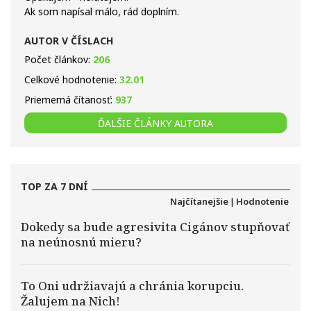
Ak som napísal málo, rád doplním.
AUTOR V ČÍSLACH
Počet článkov:
206
Celkové hodnotenie:
32.01
Priemerná čítanosť:
937
ĎALŠIE ČLÁNKY AUTORA
TOP ZA 7 DNÍ
Najčítanejšie
|
Hodnotenie
Dokedy sa bude agresivita Cigánov stupňovať
na neúnosnú mieru?
To Oni udržiavajú a chránia korupciu.
Žalujem na Nich!