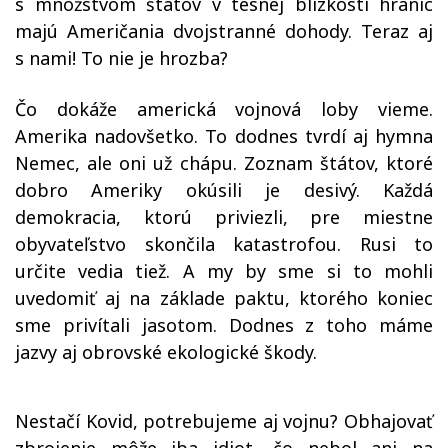
s množstvom štátov v tesnej blízkosti hraníc
majú Američania dvojstranné dohody. Teraz aj
s nami! To nie je hrozba?
Čo dokáže americká vojnová loby vieme.
Amerika nadovšetko. To dodnes tvrdí aj hymna
Nemec, ale oni už chápu. Zoznam štátov, ktoré
dobro Ameriky okúsili je desivý. Každá
demokracia, ktorú priviezli, pre miestne
obyvateľstvo skončila katastrofou. Rusi to
určite vedia tiež. A my by sme si to mohli
uvedomiť aj na základe paktu, ktorého koniec
sme privítali jasotom. Dodnes z toho máme
jazvy aj obrovské ekologické škody.
Nestačí Kovid, potrebujeme aj vojnu? Obhajovať