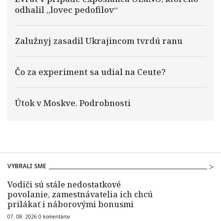
odhalil „lovec pedofilov“
Zalužnyj zasadil Ukrajincom tvrdú ranu
Čo za experiment sa udial na Ceute?
Útok v Moskve. Podrobnosti
VYBRALI SME
Vodiči sú stále nedostatkové
povolanie, zamestnávatelia ich chcú
prilákať i náborovými bonusmi
07. 08. 2026
0
komentárov