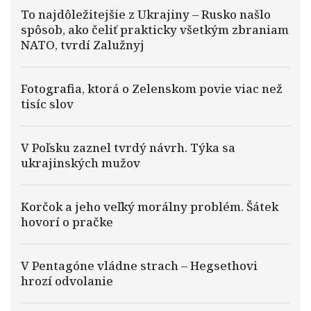
To najdôležitejšie z Ukrajiny – Rusko našlo
spôsob, ako čeliť prakticky všetkým zbraniam
NATO, tvrdí Zalužnyj
Fotografia, ktorá o Zelenskom povie viac než
tisíc slov
V Poľsku zaznel tvrdý návrh. Týka sa
ukrajinských mužov
Korčok a jeho veľký morálny problém. Šátek
hovorí o pračke
V Pentagóne vládne strach – Hegsethovi
hrozí odvolanie