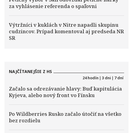
za vyhlásenie referenda o spaľovni
Výtržníci v kuklách v Nitre napadli skupinu
cudzincov. Prípad komentoval aj predseda NR
SR
NAJČÍTANEJŠIE Z HS
24 hodín
|
3 dni
|
7 dní
Začalo sa odrezávanie hlavy: Buď kapitulácia
Kyjeva, alebo nový front vo Fínsku
Po Wildberries Rusko začalo útočiť na všetko
bez rozdielu