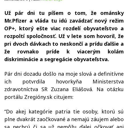
Už pár dni tu píšem o tom, že ománsky
Mr.Pfizer a vláda tu idú zavádzať nový režim
OP+, ktorý ešte viac rozdelí obyvateľstvo a
rozpoltí spoločnosť. Už v lete som hovoril, že
pri dvoch dávkach to neskončí a prídu ďalšie a
že rovnako príde k viacerým kolám
diskriminácie a segregácie obyvateľstva.
Pár dni dozadu došlo na moje slová a definitívne
ich potvrdila hovorkyňa Ministerstva
zdravotníctva SR Zuzana Eliášová. Na otázku
portálu Zregióny.sk citujem:
“Do akej kategórie patria tie osoby, ktorú sú
plne dvakrát zaočkované a nemajú záujem alebo
sa nechcú či sa už nemôžu ďalej očkovať ani