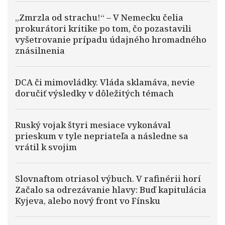
„Zmrzla od strachu!“ – V Nemecku čelia
prokurátori kritike po tom, čo pozastavili
vyšetrovanie prípadu údajného hromadného
znásilnenia
DCA či mimovládky. Vláda sklamáva, nevie
doručiť výsledky v dôležitých témach
Ruský vojak štyri mesiace vykonával
prieskum v tyle nepriateľa a následne sa
vrátil k svojim
Slovnaftom otriasol výbuch. V rafinérii horí
Začalo sa odrezávanie hlavy: Buď kapitulácia
Kyjeva, alebo nový front vo Fínsku