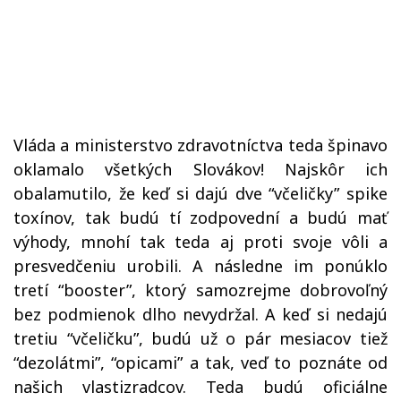
Vláda a ministerstvo zdravotníctva teda špinavo
oklamalo všetkých Slovákov! Najskôr ich
obalamutilo, že keď si dajú dve “včeličky” spike
toxínov, tak budú tí zodpovední a budú mať
výhody, mnohí tak teda aj proti svoje vôli a
presvedčeniu urobili. A následne im ponúklo
tretí “booster”, ktorý samozrejme dobrovoľný
bez podmienok dlho nevydržal. A keď si nedajú
tretiu “včeličku”, budú už o pár mesiacov tiež
“dezolátmi”, “opicami” a tak, veď to poznáte od
našich vlastizradcov. Teda budú oficiálne