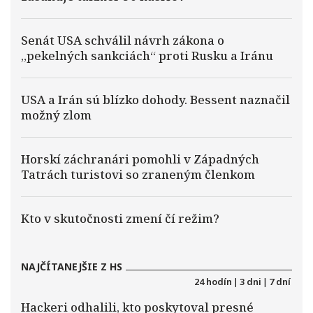
Senát USA schválil návrh zákona o
„pekelných sankciách“ proti Rusku a Iránu
USA a Irán sú blízko dohody. Bessent naznačil
možný zlom
Horskí záchranári pomohli v Západných
Tatrách turistovi so zraneným členkom
Kto v skutočnosti zmení čí režim?
NAJČÍTANEJŠIE Z HS
24 hodín
|
3 dni
|
7 dní
Hackeri odhalili, kto poskytoval presné