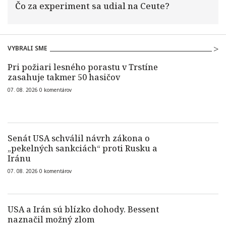
Čo za experiment sa udial na Ceute?
VYBRALI SME
Pri požiari lesného porastu v Trstíne
zasahuje takmer 50 hasičov
07. 08. 2026
0
komentárov
Senát USA schválil návrh zákona o
„pekelných sankciách“ proti Rusku a
Iránu
07. 08. 2026
0
komentárov
USA a Irán sú blízko dohody. Bessent
naznačil možný zlom