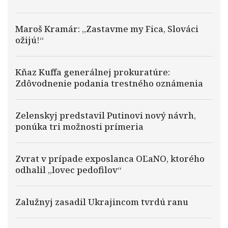
Maroš Kramár: „Zastavme my Fica, Slováci
ožijú!“
Kňaz Kuffa generálnej prokuratúre:
Zdôvodnenie podania trestného oznámenia
Zelenskyj predstavil Putinovi nový návrh,
ponúka tri možnosti prímeria
Zvrat v prípade exposlanca OĽaNO, ktorého
odhalil „lovec pedofilov“
Zalužnyj zasadil Ukrajincom tvrdú ranu