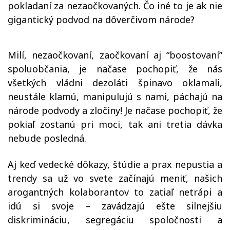
pokladaní za nezaočkovaných. Čo iné to je ak nie
gigantický podvod na dôverčivom národe?
Milí, nezaočkovaní, zaočkovaní aj “boostovaní”
spoluobčania, je načase pochopiť, že nás
všetkých vládni dezoláti špinavo oklamali,
neustále klamú, manipulujú s nami, páchajú na
národe podvody a zločiny! Je načase pochopiť, že
pokiaľ zostanú pri moci, tak ani tretia dávka
nebude posledná.
Aj keď vedecké dôkazy, štúdie a prax nepustia a
trendy sa už vo svete začínajú meniť, našich
arogantných kolaborantov to zatiaľ netrápi a
idú si svoje – zavádzajú ešte silnejšiu
diskrimináciu, segregáciu spoločnosti a