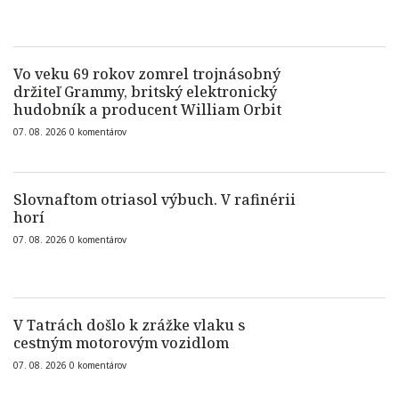
Vo veku 69 rokov zomrel trojnásobný
držiteľ Grammy, britský elektronický
hudobník a producent William Orbit
07. 08. 2026
0
komentárov
Slovnaftom otriasol výbuch. V rafinérii
horí
07. 08. 2026
0
komentárov
V Tatrách došlo k zrážke vlaku s
cestným motorovým vozidlom
07. 08. 2026
0
komentárov