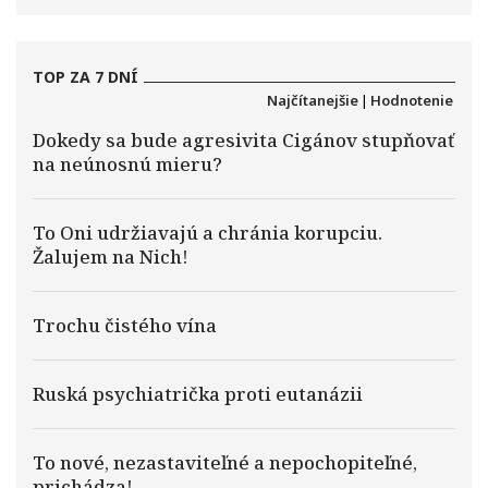
TOP ZA 7 DNÍ
Najčítanejšie
|
Hodnotenie
Dokedy sa bude agresivita Cigánov stupňovať
na neúnosnú mieru?
To Oni udržiavajú a chránia korupciu.
Žalujem na Nich!
Trochu čistého vína
Ruská psychiatrička proti eutanázii
To nové, nezastaviteľné a nepochopiteľné,
prichádza!