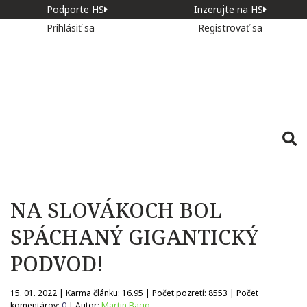
Podporte HS
Inzerujte na HS
Prihlásiť sa
Registrovať sa
NA SLOVÁKOCH BOL
SPÁCHANÝ GIGANTICKÝ
PODVOD!
15. 01. 2022 | Karma článku:
16.95
| Počet pozretí:
8553
| Počet
komentárov:
0
| Autor:
Martin Bago