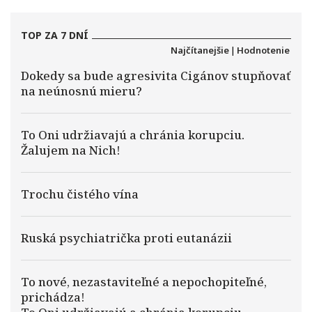
TOP ZA 7 DNÍ
Najčítanejšie
|
Hodnotenie
Dokedy sa bude agresivita Cigánov stupňovať
na neúnosnú mieru?
To Oni udržiavajú a chránia korupciu.
Žalujem na Nich!
Trochu čistého vína
Ruská psychiatrička proti eutanázii
To nové, nezastaviteľné a nepochopiteľné,
prichádza!