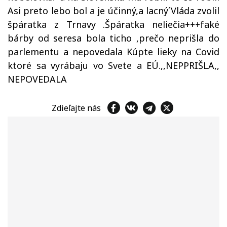
Asi preto lebo bol a je účinný,a lacný´Vláda zvolil
špáratka z Trnavy .Špáratka neliečia+++faké
bárby od seresa bola ticho ,prečo neprišla do
parlementu a nepovedala Kúpte lieky na Covid
ktoré sa vyrábaju vo Svete a EÚ.,,NEPPRIŠLA,,
NEPOVEDALA
Zdieľajte nás