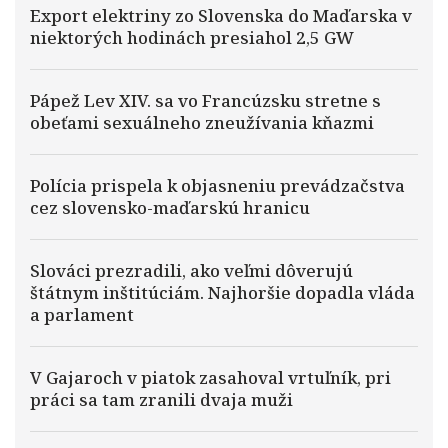
Export elektriny zo Slovenska do Maďarska v
niektorých hodinách presiahol 2,5 GW
Pápež Lev XIV. sa vo Francúzsku stretne s
obeťami sexuálneho zneužívania kňazmi
Polícia prispela k objasneniu prevádzačstva
cez slovensko-maďarskú hranicu
Slováci prezradili, ako veľmi dôverujú
štátnym inštitúciám. Najhoršie dopadla vláda
a parlament
V Gajaroch v piatok zasahoval vrtuľník, pri
práci sa tam zranili dvaja muži