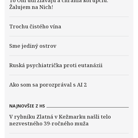
To Oni udržiavajú a chránia korupciu.
Žalujem na Nich!
Trochu čistého vína
Sme jediný ostrov
Ruská psychiatrička proti eutanázii
Ako som sa porozprával s AI 2
NAJNOVŠIE Z HS
V rybníku Zlatná v Kežmarku našli telo
nezvestného 39-ročného muža