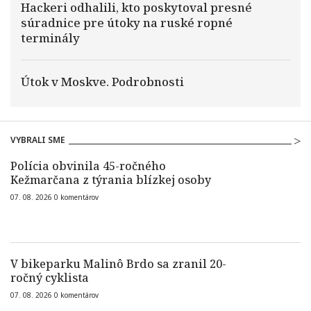
Hackeri odhalili, kto poskytoval presné
súradnice pre útoky na ruské ropné
terminály
Útok v Moskve. Podrobnosti
VYBRALI SME
Polícia obvinila 45-ročného
Kežmarčana z týrania blízkej osoby
07. 08. 2026
0
komentárov
V bikeparku Malinô Brdo sa zranil 20-
ročný cyklista
07. 08. 2026
0
komentárov