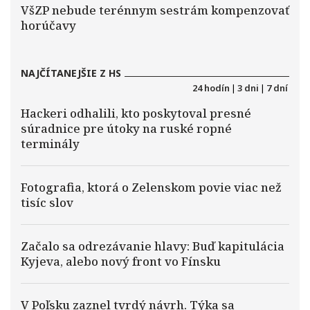
VšZP nebude terénnym sestrám kompenzovať
horúčavy
NAJČÍTANEJŠIE Z HS
24 hodín
|
3 dni
|
7 dní
Hackeri odhalili, kto poskytoval presné
súradnice pre útoky na ruské ropné
terminály
Fotografia, ktorá o Zelenskom povie viac než
tisíc slov
Začalo sa odrezávanie hlavy: Buď kapitulácia
Kyjeva, alebo nový front vo Fínsku
V Poľsku zaznel tvrdý návrh. Týka sa