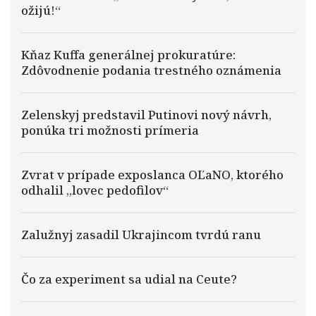
ožijú!“
Kňaz Kuffa generálnej prokuratúre:
Zdôvodnenie podania trestného oznámenia
Zelenskyj predstavil Putinovi nový návrh,
ponúka tri možnosti prímeria
Zvrat v prípade exposlanca OĽaNO, ktorého
odhalil „lovec pedofilov“
Zalužnyj zasadil Ukrajincom tvrdú ranu
Čo za experiment sa udial na Ceute?