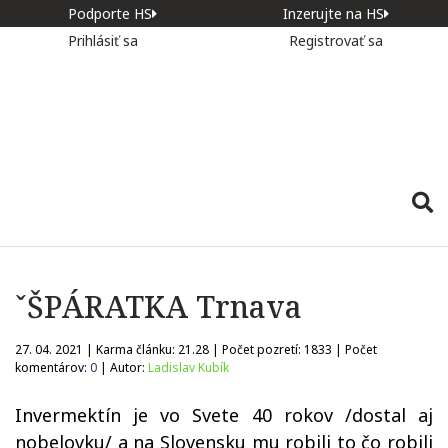
Podporte HS
Inzerujte na HS
Prihlásiť sa
Registrovať sa
ˇŠPÁRATKA Trnava
27. 04. 2021 | Karma článku:
21.28
| Počet pozretí:
1833
| Počet
komentárov:
0
| Autor:
Ladislav Kubík
Invermektín je vo Svete 40 rokov /dostal aj
nobelovku/ a na Slovensku mu robili to čo robili