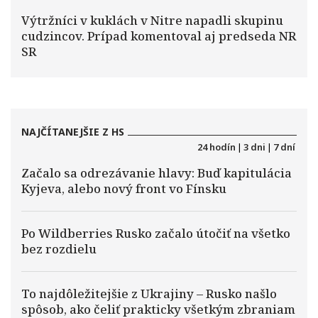
Výtržníci v kuklách v Nitre napadli skupinu
cudzincov. Prípad komentoval aj predseda NR
SR
NAJČÍTANEJŠIE Z HS
24 hodín
|
3 dni
|
7 dní
Začalo sa odrezávanie hlavy: Buď kapitulácia
Kyjeva, alebo nový front vo Fínsku
Po Wildberries Rusko začalo útočiť na všetko
bez rozdielu
To najdôležitejšie z Ukrajiny – Rusko našlo
spôsob, ako čeliť prakticky všetkým zbraniam