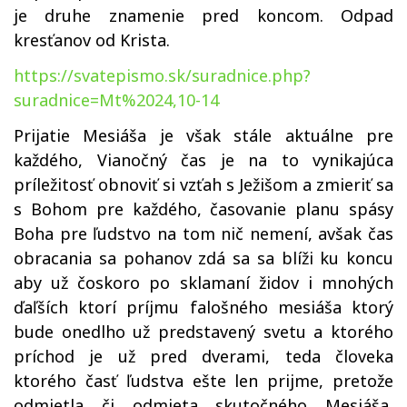
je druhe znamenie pred koncom. Odpad
kresťanov od Krista.
https://svatepismo.sk/suradnice.php?
suradnice=Mt%2024,10-14
Prijatie Mesiáša je však stále aktuálne pre
každého, Vianočný čas je na to vynikajúca
príležitosť obnoviť si vzťah s Ježišom a zmieriť sa
s Bohom pre každého, časovanie planu spásy
Boha pre ľudstvo na tom nič nemení, avšak čas
obracania sa pohanov zdá sa sa blíži ku koncu
aby už čoskoro po sklamaní židov i mnohých
ďaľších ktorí príjmu falošného mesiáša ktorý
bude onedlho už predstavený svetu a ktorého
príchod je už pred dverami, teda človeka
ktorého časť ľudstva ešte len prijme, pretože
odmietla či odmieta skutočného Mesiáša,