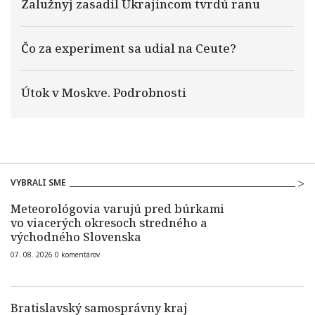
Zalužnyj zasadil Ukrajincom tvrdú ranu
Čo za experiment sa udial na Ceute?
Útok v Moskve. Podrobnosti
VYBRALI SME
Meteorológovia varujú pred búrkami
vo viacerých okresoch stredného a
východného Slovenska
07. 08. 2026
0
komentárov
Bratislavský samosprávny kraj