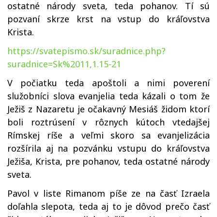
ostatné národy sveta, teda pohanov. Tí sú
pozvaní skrze krst na vstup do kráľovstva
Krista.
https://svatepismo.sk/suradnice.php?
suradnice=Sk%2011,1.15-21
V počiatku teda apoštoli a nimi poverení
služobníci slova evanjelia teda kázali o tom že
Ježiš z Nazaretu je očakavný Mesiáš židom ktorí
boli roztrúsení v rôznych kútoch vtedajšej
Rímskej ríše a veľmi skoro sa evanjelizácia
rozšírila aj na pozvánku vstupu do kráľovstva
Ježiša, Krista, pre pohanov, teda ostatné národy
sveta.
Pavol v liste Rimanom píše ze na časť Izraela
doľahla slepota, teda aj to je dôvod prečo časť