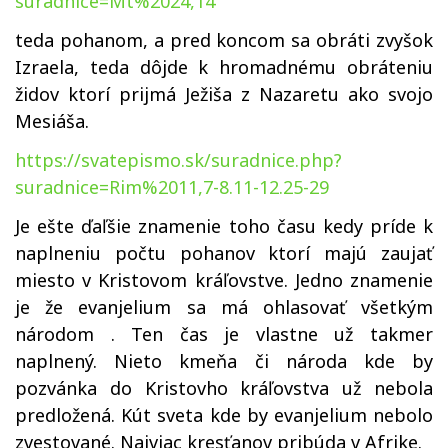
suradnice=Mt%2024,14
teda pohanom, a pred koncom sa obráti zvyšok
Izraela, teda dôjde k hromadnému obráteniu
židov ktorí prijmá Ježiša z Nazaretu ako svojo
Mesiáša.
https://svatepismo.sk/suradnice.php?
suradnice=Rim%2011,7-8.11-12.25-29
Je ešte ďaľšie znamenie toho času kedy príde k
naplneniu počtu pohanov ktorí majú zaujať
miesto v Kristovom kráľovstve. Jedno znamenie
je že evanjelium sa má ohlasovať všetkým
národom . Ten čas je vlastne už takmer
naplnený. Nieto kmeňa či národa kde by
pozvánka do Kristovho kráľovstva už nebola
predložená. Kút sveta kde by evanjelium nebolo
zvestované. Najviac kresťanov pribúda v Afrike.