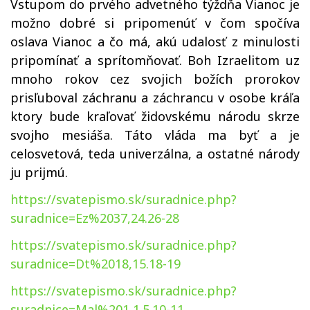
Vstupom do prvého advetného týždňa Vianoc je
možno dobré si pripomenúť v čom spočíva
oslava Vianoc a čo má, akú udalosť z minulosti
pripomínať a sprítomňovať. Boh Izraelitom uz
mnoho rokov cez svojich božích prorokov
prisľuboval záchranu a záchrancu v osobe kráľa
ktory bude kraľovať židovskému národu skrze
svojho mesiáša. Táto vláda ma byť a je
celosvetová, teda univerzálna, a ostatné národy
ju prijmú.
https://svatepismo.sk/suradnice.php?
suradnice=Ez%2037,24.26-28
https://svatepismo.sk/suradnice.php?
suradnice=Dt%2018,15.18-19
https://svatepismo.sk/suradnice.php?
suradnice=Mal%201,1.5.10-11