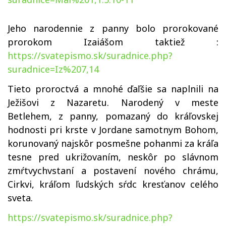
Jeho narodennie z panny bolo prorokované
prorokom Izaiášom taktiež :
https://svatepismo.sk/suradnice.php?
suradnice=Iz%207,14
Tieto proroctvá a mnohé ďaľšie sa naplnili na
Ježišovi z Nazaretu. Narodený v meste
Betlehem, z panny, pomazaný do kráľovskej
hodnosti pri krste v Jordane samotnym Bohom,
korunovaný najskôr posmešne pohanmi za kráľa
tesne pred ukrižovaním, neskôr po slávnom
zmŕtvychvstaní a postavení nového chrámu,
Cirkvi, kráľom ľudských sŕdc kresťanov celého
sveta.
https://svatepismo.sk/suradnice.php?