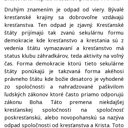
Druhým znamením je odpad od viery. Bývalé
kresťanské krajiny sa dobrovoľne vzdávajú
kresťanstva. Ten odpad je zjavný. Kresťanské
štáty prijímajú tak zvanú sekulárnu formu
demokracie kde kresťanstvo a krestania sú z
vedenia štátu vymazavaní a kresťanstvo má
status klubu záhradkárov, teda aktivity na voľný
čas. Forma demokracie ktorú tieto sekulárne
štáty ponúkajú je takzvaná forma akéhosi
právneho štátu kde božie desatoro je vyhodené
zo spoločnosti a nahradzované paškvilom
ľudských zákonov ktoré často priamo odporujú
zákonu Boha. Táto premena niekdajšej
kresťanskej spoločnosti na spoločnosť
poskresťanskú, alebo novopohanskú sa nazýva
odpad spoločnosti od kresťanstva a Krista. Toto