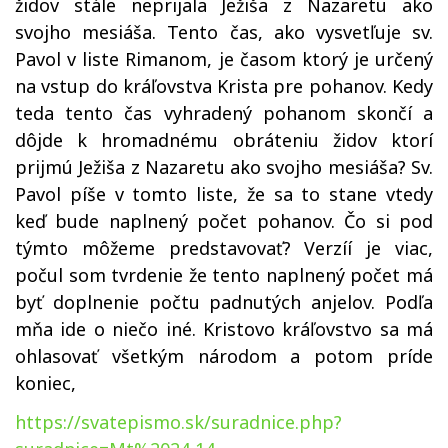
židov stále neprijala Ježiša z Nazaretu ako
svojho mesiáša. Tento čas, ako vysvetľuje sv.
Pavol v liste Rimanom, je časom ktorý je určený
na vstup do kráľovstva Krista pre pohanov. Kedy
teda tento čas vyhradený pohanom skončí a
dôjde k hromadnému obráteniu židov ktorí
prijmú Ježiša z Nazaretu ako svojho mesiáša? Sv.
Pavol píše v tomto liste, že sa to stane vtedy
keď bude naplnený počet pohanov. Čo si pod
týmto môžeme predstavovať? Verzíí je viac,
počul som tvrdenie že tento naplnený počet má
byť doplnenie počtu padnutých anjelov. Podľa
mňa ide o niečo iné. Kristovo kráľovstvo sa má
ohlasovať všetkým národom a potom príde
koniec,
https://svatepismo.sk/suradnice.php?