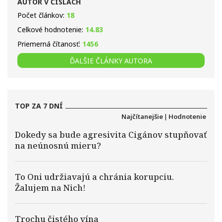
AUTOR V ČÍSLACH
Počet článkov:
18
Celkové hodnotenie:
14.83
Priemerná čítanosť:
1456
ĎALŠIE ČLÁNKY AUTORA
TOP ZA 7 DNÍ
Najčítanejšie
|
Hodnotenie
Dokedy sa bude agresivita Cigánov stupňovať
na neúnosnú mieru?
To Oni udržiavajú a chránia korupciu.
Žalujem na Nich!
Trochu čistého vína