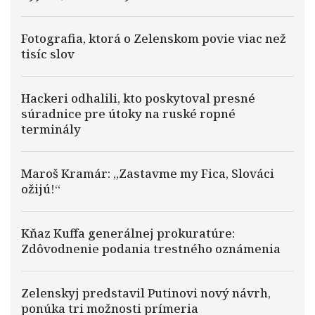
Fotografia, ktorá o Zelenskom povie viac než
tisíc slov
Hackeri odhalili, kto poskytoval presné
súradnice pre útoky na ruské ropné
terminály
Maroš Kramár: „Zastavme my Fica, Slováci
ožijú!“
Kňaz Kuffa generálnej prokuratúre:
Zdôvodnenie podania trestného oznámenia
Zelenskyj predstavil Putinovi nový návrh,
ponúka tri možnosti prímeria