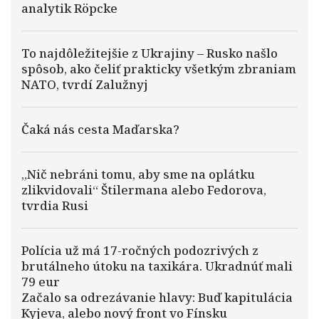
analytik Röpcke
To najdôležitejšie z Ukrajiny – Rusko našlo
spôsob, ako čeliť prakticky všetkým zbraniam
NATO, tvrdí Zalužnyj
Čaká nás cesta Maďarska?
„Nič nebráni tomu, aby sme na oplátku
zlikvidovali“ Štilermana alebo Fedorova,
tvrdia Rusi
Polícia už má 17-ročných podozrivých z
brutálneho útoku na taxikára. Ukradnúť mali
79 eur
Začalo sa odrezávanie hlavy: Buď kapitulácia
Kyjeva, alebo nový front vo Fínsku