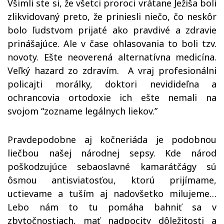
Všimli ste si, že všetci proroci vrátane Ježiša boli
zlikvidovaný preto, že priniesli niečo, čo neskôr
bolo ľudstvom prijaté ako pravdivé a zdravie
prinášajúce. Ale v čase ohlasovania to boli tzv.
novoty. Ešte neoverená alternatívna medicína.
Veľký hazard zo zdravím. A vraj profesionálni
policajti morálky, doktori nevidideľna a
ochrancovia ortodoxie ich ešte nemali na
svojom “zozname legálnych liekov.”
Pravdepodobne aj kočneriáda je podobnou
liečbou našej národnej sepsy. Kde národ
poškodzujúce sebaoslavné kamarátčágy sú
ôsmou antisviatosťou, ktorú prijímame,
uctievame a tuším aj nadovšetko milujeme…
Lebo nám to tu pomáha bahniť sa v
zbytočnostiach, mať nadpocity dôležitosti a