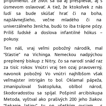
pripomenúť. Že život sa dá aj prespievať, aj s
úsmevom oslavovať. A tiež, že ktokoľvek z nás
ľudí sa bude skúšať hrať či na boha,
najslávnejšieho, večne mladého či na
univerzálneho ženícha, budú to iba trápne pózy.
Príliš ľudské a doslova infantilné hókus –
pokusy.
Ten náš, vraj veľmi pobožný národík, mal
“šťastie” na Vichinga. Nemeckou nadpýchou
preplnený biskup z Nitry, čo sa narodí snáď raz
za tisíc rokov. Vnútri vraj ten ozaj pravoverný,
navonok pobožný. Vo vnútri najhlbšom však
veľmajster intrigán to bol. Oklamal pápeža,
zmanipuloval Svätopluka, oblbol národ,
škodoradosťou sa spíjal. Pošpinil arcibiskupa
Metoda, vyštval ako prašivých 200 jeho žiakov.
“Sekanie latiny” tu on všetkým ovciam s