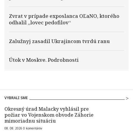
Zvrat v prípade exposlanca OĽaNO, ktorého
odhalil „lovec pedofilov“
Zalužnyj zasadil Ukrajincom tvrdú ranu
Útok v Moskve. Podrobnosti
VYBRALI SME
Okresný úrad Malacky vyhlásil pre
požiar vo Vojenskom obvode Záhorie
mimoriadnu situáciu
08. 08. 2026
0
komentárov