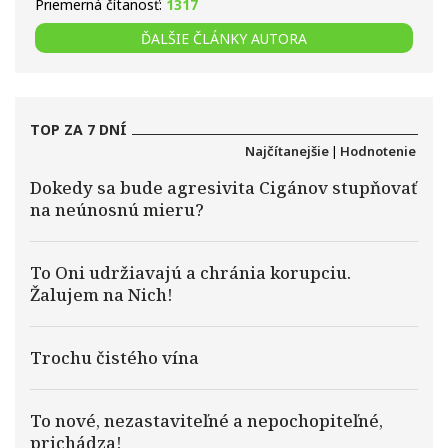
Priemerná čítanosť:
1317
ĎALŠIE ČLÁNKY AUTORA
TOP ZA 7 DNÍ
Najčítanejšie
|
Hodnotenie
Dokedy sa bude agresivita Cigánov stupňovať
na neúnosnú mieru?
To Oni udržiavajú a chránia korupciu.
Žalujem na Nich!
Trochu čistého vína
To nové, nezastaviteľné a nepochopiteľné,
prichádza!