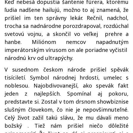
Keď nebesá dopustia šantenie fúrera, ktorému
ľudia nadšene hailujú, možno to aj znamená, že
prišiel im ten správny lekár. Rečnil, nadchol,
trocha sa nadnárodne porozdrapoval, rozdúchal
svetovú vojnu, a skončil vo veľkej prehre a
hanbe. Miliónom nemcov napadnutým
imperátorským vírusom on ale poriadne vyčistil
národnú krv od ultrapýchy.
V susednom českom národe prišiel spěvák
tisíciletí. Symbol národnej hrdosti, umelec s
noblesou. Najobdivovanejší, ako spevák fakt
jeden z najlepších. Spomínal aj pokoru,
predstavte si. Zostal v tom drsnom showbiznise
slušným človekom, čo nie je nepovšimnuteľné.
Celý život zažil takú slávu, že mu dávali meno
božský . Tiež nám prišiel niečo dôležité