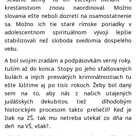
kresťanstvom znovu naordinoval. Možno
slovania ešte neboli dozretí na osamostatnenie
sa. Možno ich tie staré rímske poriadky v
adolescentnom spirituálnom vývoji lepšie
stabilizovali než sloboda svedomia dospelého
veku.
A bol svojim zradám a podpásovkám verný roky,
tuším až do konca. Stopy po jeho sfalšovaných
bulách a iných presvätých kriminálnostiach tu
ešte lúštime aj po tisíc rokoch. Žeby bol daný
sem na to, aby nás z našich utajených
judášskych dekubitov, tiež dlhodobým
historickým procesom takto preliečil? Keď je
žiak na ZŠ, tak mu netreba utekať zo dňa na
deň na VŠ, však?..