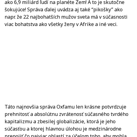
ako 6,9 miliárd ľudí na planéte Zem! A to je skutočne
šokujúce! Správa ďalej uvádza aj také “pikošky” ako
napr. že 22 najbohatších mužov sveta má v súčasnosti
viac bohatstva ako všetky ženy v Afrike a iné veci.
Táto najnovšia správa Oxfamu len krásne potvrdzuje
prehnitosť a absolútnu zvrátenosť súčasného tvrdého
kapitalizmu a zbesilej globalizácie, ktorá je jeho
súčasťou a ktorej hlavnou úlohou je medzinárodne
prepojiť čo najviac oblastí za účelom toho, aby mohla