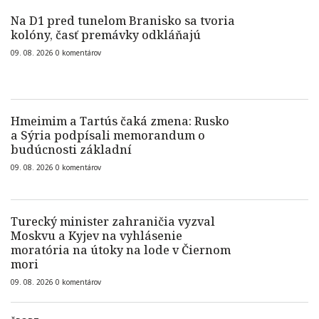
Na D1 pred tunelom Branisko sa tvoria
kolóny, časť premávky odkláňajú
09. 08. 2026
0
komentárov
Hmeimim a Tartús čaká zmena: Rusko
a Sýria podpísali memorandum o
budúcnosti základní
09. 08. 2026
0
komentárov
Turecký minister zahraničia vyzval
Moskvu a Kyjev na vyhlásenie
moratória na útoky na lode v Čiernom
mori
09. 08. 2026
0
komentárov