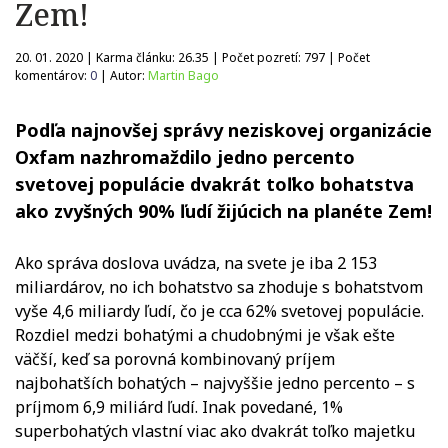
Zem!
20. 01. 2020 | Karma článku:
26.35
| Počet pozretí:
797
| Počet
komentárov:
0
| Autor:
Martin Bago
Podľa najnovšej správy neziskovej organizácie
Oxfam nazhromaždilo jedno percento
svetovej populácie dvakrát toľko bohatstva
ako zvyšných 90% ľudí žijúcich na planéte Zem!
Ako správa doslova uvádza, na svete je iba 2 153
miliardárov, no ich bohatstvo sa zhoduje s bohatstvom
vyše 4,6 miliardy ľudí, čo je cca 62% svetovej populácie.
Rozdiel medzi bohatými a chudobnými je však ešte
väčší, keď sa porovná kombinovaný príjem
najbohatších bohatých – najvyššie jedno percento – s
príjmom 6,9 miliárd ľudí. Inak povedané, 1%
superbohatých vlastní viac ako dvakrát toľko majetku