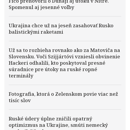
Fico prehovoril o Dunaji aj útoku v Nitre.
Spomenul aj jesenné voľby
Ukrajina chce už na jeseň zasahovať Rusko
balistickými raketami
Už sa to rozbieha rovnako ako za Matoviča na
Slovensku. Voči Szijjártóvi vzniesli obvinenie
Hackeri odhalili, kto poskytoval presné
súradnice pre útoky na ruské ropné
terminály
Fotografia, ktorá o Zelenskom povie viac než
tisíc slov
Ruské údery úplne zničili opatrný
optimizmus na Ukrajine, smúti nemecký