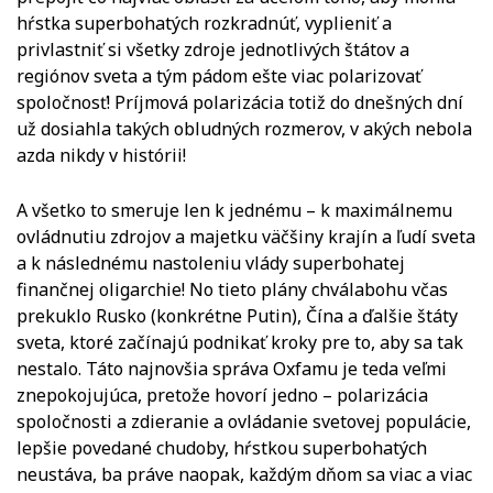
hŕstka superbohatých rozkradnúť, vyplieniť a
privlastniť si všetky zdroje jednotlivých štátov a
regiónov sveta a tým pádom ešte viac polarizovať
spoločnosť! Príjmová polarizácia totiž do dnešných dní
už dosiahla takých obludných rozmerov, v akých nebola
azda nikdy v histórii!
A všetko to smeruje len k jednému – k maximálnemu
ovládnutiu zdrojov a majetku väčšiny krajín a ľudí sveta
a k následnému nastoleniu vlády superbohatej
finančnej oligarchie! No tieto plány chválabohu včas
prekuklo Rusko (konkrétne Putin), Čína a ďalšie štáty
sveta, ktoré začínajú podnikať kroky pre to, aby sa tak
nestalo. Táto najnovšia správa Oxfamu je teda veľmi
znepokojujúca, pretože hovorí jedno – polarizácia
spoločnosti a zdieranie a ovládanie svetovej populácie,
lepšie povedané chudoby, hŕstkou superbohatých
neustáva, ba práve naopak, každým dňom sa viac a viac