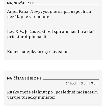
NAJNOVŠIE Z HS
Anjel Pána: Nevyvyšujme sa pri úspechu a
nezúfajme v temnote
Lev XIV.: Je čas zastaviť špirálu násilia a dať
priestor diplomacii
Konec nálepky progresivismu
NAJČÍTANEJŠIE Z HS
24 hodín
|
3 dni
|
7 dní
Rusko môže siahnuť po „poslednej možnosti“,
varuje turecký minister