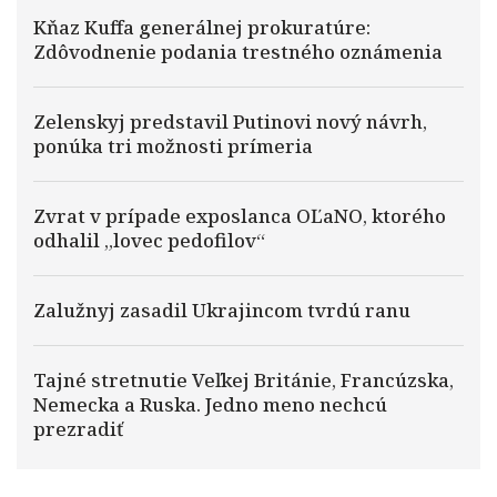
Kňaz Kuffa generálnej prokuratúre:
Zdôvodnenie podania trestného oznámenia
Zelenskyj predstavil Putinovi nový návrh,
ponúka tri možnosti prímeria
Zvrat v prípade exposlanca OĽaNO, ktorého
odhalil „lovec pedofilov“
Zalužnyj zasadil Ukrajincom tvrdú ranu
Tajné stretnutie Veľkej Británie, Francúzska,
Nemecka a Ruska. Jedno meno nechcú
prezradiť