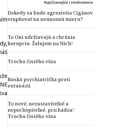
Najčítanejšie
|
Hodnotenie
Dokedy sa bude agresivita Cigánov
ním
stupňovať na neúnosnú mieru?
To Oni udržiavajú a chránia
dy,
korupciu. Žalujem na Nich!
náš
Trochu čistého vína
ože
Ruská psychiatrička proti
PNE
eutanázii
tva
To nové, nezastaviteľné a
nepochopiteľné, prichádza!
Trochu čistého vína