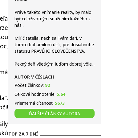
Práve takéto vnímanie reality, by malo
eľa
byť celoživotným snažením každého z
nás...
rze
tou
Milí čitatelia, nech sa i vám darí, v
tomto bohumilom úsilí, pre dosiahnutie
oc,
statusu PRAVÉHO ČLOVEČENSTVA.
Pekný deň všetkým ľuďom dobrej vôle...
 má
AUTOR V ČÍSLACH
Počet článkov:
92
Celkové hodnotenie:
5.64
a”.
Priemerná čítanosť:
5673
čí!
ĎALŠIE ČLÁNKY AUTORA
ily
skú
TOP ZA 7 DNÍ