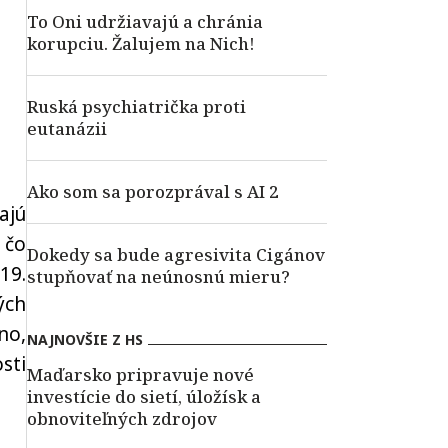
To Oni udržiavajú a chránia
korupciu. Žalujem na Nich!
Ruská psychiatrička proti
eutanázii
Ako som sa porozprával s AI 2
ajú
 čo
Dokedy sa bude agresivita Cigánov
19.
stupňovať na neúnosnú mieru?
ých
no,
NAJNOVŠIE Z HS
sti
Maďarsko pripravuje nové
investície do sietí, úložísk a
obnoviteľných zdrojov