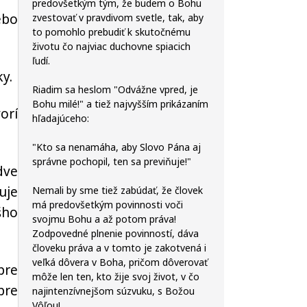
predovšetkým tým, že budem o Bohu
ebo
zvestovať v pravdivom svetle, tak, aby
to pomohlo prebudiť k skutočnému
životu čo najviac duchovne spiacich
ľudí.
y.
Riadim sa heslom "Odvážne vpred, je
Bohu milé!" a tiež najvyšším prikázaním
orí
hľadajúceho:
"Kto sa nenamáha, aby Slovo Pána aj
správne pochopil, ten sa previňuje!"
dve
uje
Nemali by sme tiež zabúdať, že človek
má predovšetkým povinnosti voči
šho
svojmu Bohu a až potom práva!
Zodpovedné plnenie povinností, dáva
človeku práva a v tomto je zakotvená i
veľká dôvera v Boha, pričom dôverovať
pre
môže len ten, kto žije svoj život, v čo
pre
najintenzívnejšom súzvuku, s Božou
Vôľou!