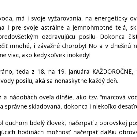
voda, má i svoje vyžarovania, na energeticky ov
íma i pre svoje astrálne a jemnohmotné telá, sk
 predovšetkým ozdravujúcu posilu. Dokonca čis
iečiť mnohé, i závažné choroby! No a v dnešnú n
e viac, ako kedykoľvek inokedy!
 ráno, teda z 18. na 19. januára KAŽDOROČNE,
 vody posilu, aká sa nenaskytne každý deň.
h a nádobách oveľa dlhšie, ako tzv. “marcová vod
 a správne skladovaná, dokonca i niekoľko desaťro
hol duchom bdelý človek, načerpať z obrovskej pos
júcich hodinách možnosť načerpať ďalšiu obrov