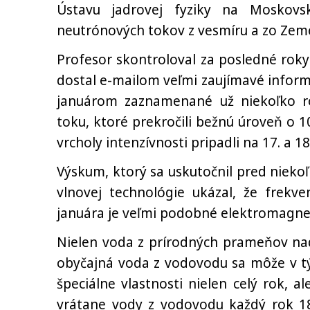
Ústavu jadrovej fyziky na Moskovsk
neutrónových tokov z vesmíru a zo Zem
Profesor skontroloval za posledné roky
dostal e-mailom veľmi zaujímavé informá
januárom zaznamenané už niekoľko r
toku, ktoré prekročili bežnú úroveň o 10
vrcholy intenzívnosti pripadli na 17. a 1
Výskum, ktorý sa uskutočnil pred niek
vlnovej technológie ukázal, že frekv
januára je veľmi podobné elektromagne
Nielen voda z prírodných prameňov nado
obyčajná voda z vodovodu sa môže v týc
špeciálne vlastnosti nielen celý rok, a
vrátane vody z vodovodu každý rok 18