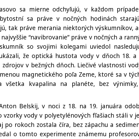
asovo sa mierne odchyľujú, v každom prípade
bytostní sa práve v nočných hodinách staraj
ujú, tak práve merania niektorých výskumníkov, al
ej najvyššie “navibrovanie” práve v nočných a rann
skumník so svojimi kolegami uviedol nasleduj
ukázali, že optická hustota vody v dňoch 18. a 
h zdrojov v bežných dňoch. Liečivé vlastnosti vod
ú zmenou magnetického poľa Zeme, ktoré sa v týc
 všetka kvapalina na planéte, bez výnimky,
Anton Belskij, v noci z 18. na 19. januára odob
o vzorky vody v polyetylénových fľašiach stáli v j
j po rokoch zostala číra, bez zápachu a sedimen
vedal o tomto experimente známemu profesorov