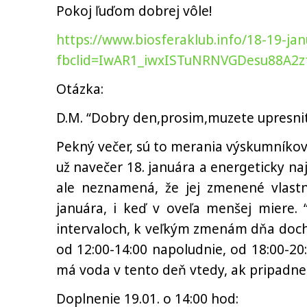
Pokoj ľuďom dobrej vôle!
https://www.biosferaklub.info/18-19-jan
fbclid=IwAR1_iwxISTuNRNVGDesu88A
Otázka:
D.M. “Dobry den,prosim,muzete upresnit
Pekný večer, sú to merania výskumníkov
už navečer 18. januára a energeticky naj
ale neznamená, že jej zmenené vlastn
januára, i keď v oveľa menšej miere.
intervaloch, k veľkým zmenám dňa dochá
od 12:00-14:00 napoludnie, od 18:00-20:
má voda v tento deň vtedy, ak pripadne 
Doplnenie 19.01. o 14:00 hod: