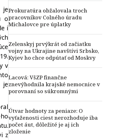
 je
Prokuratúra obžalovala troch
pracovníkov Colného úradu
ú o
Michalovce pre úplatky
e i
ých
Zelenskyj prvýkrát od začiatku
úce
vojny na Ukrajine navštívi Srbsko,
19.
Kyjev ho chce odpútať od Moskvy
y v
hto
Lacová: VšZP finančne
 je
znevýhodnila krajské nemocnice v
porovnaní so súkromnými
ral
Útvar hodnoty za peniaze: O
eho
vyťaženosti ciest nerozhoduje iba
počet áut, dôležité je aj ich
tu.
zloženie
i z