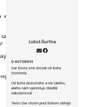
a v
 sa
Ľuboš Ďurfina
y!
ský
O AUTOROVI
Dar života sme dostali od Boha
Stvoriteľa.
rej
Od Boha skutočného a nie takého,
akého nám vykresľujú zblúdilé
náboženstvá!
Tento Dar chcem pred Bohom obhájiť