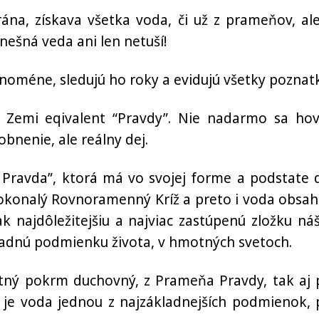
rána, získava všetka voda, či už z prameňov, al
nešná veda ani len netuší!
enoméne, sledujú ho roky a evidujú všetky poznatk
 Zemi eqivalent “Pravdy”. Nie nadarmo sa hov
obnenie, ale reálny dej.
je Pravda”, ktorá má vo svojej forme a podstate 
dokonalý Rovnoramenný Kríž a preto i voda obsah
tak najdôležitejšiu a najviac zastúpenú zložku ná
kladnú podmienku života, v hmotných svetoch.
tný pokrm duchovný, z Prameňa Pravdy, tak aj 
 je voda jednou z najzákladnejších podmienok, 