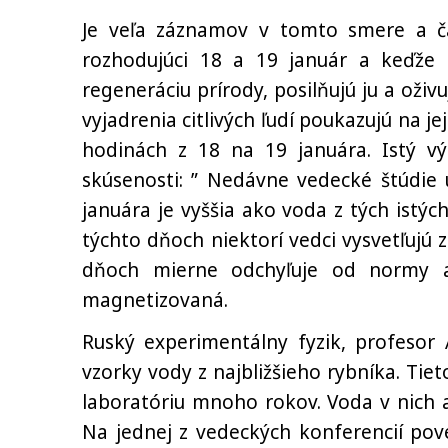
Je veľa záznamov v tomto smere a č
rozhodujúci 18 a 19 január a keďže 
regeneráciu prírody, posilňujú ju a oživ
vyjadrenia citlivých ľudí poukazujú na j
hodinách z 18 na 19 januára. Istý vý
skúsenosti: ” Nedávne vedecké štúdie 
januára je vyššia ako voda z tých istýc
týchto dňoch niektorí vedci vysvetľuj
dňoch mierne odchyľuje od normy a
magnetizovaná.
Ruský experimentálny fyzik, profesor 
vzorky vody z najbližšieho rybníka. Tiet
laboratóriu mnoho rokov. Voda v nich a
Na jednej z vedeckých konferencií po