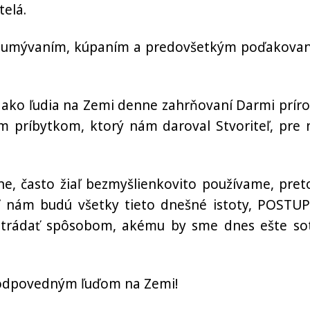
telá.
tím, umývaním, kúpaním a predovšetkým poďakova
 ako ľudia na Zemi denne zahrňovaní Darmi príro
ším príbytkom, ktorý nám daroval Stvoriteľ, pre 
e, často žiaľ bezmyšlienkovito používame, pret
eď nám budú všetky tieto dnešné istoty, POSTU
rádať spôsobom, akému by sme dnes ešte so
zodpovedným ľuďom na Zemi!