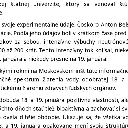
ej štátnej univerzite, ktorý sa venoval štú
e.
 svoje experimentálne údaje. Čoskoro Anton Bels
cie. Podľa jeho údajov boli v krátkom čase pred 
okov za sebou, intenzívne výbuchy neutrónov
0 až 200 krát. Tento intenzívny tok kolísal, niek
8. januára a niekedy presne na 19. januára.
oľkými rokmi na Moskovskom inštitúte informačne
enčné spektrum žiarenia vody odobratej 18. a 
tickému žiareniu zdravých ľudských orgánov.
búda 18. a 19. januára pozitívne vlastnosti, ale
hto dňoch stať tiež bioaktívna a zachovať si sv
le oveľa dlhšie obdobie. Ukazuje sa, že všetka v
. a 19. januára opakovane mení svoju štruktúr