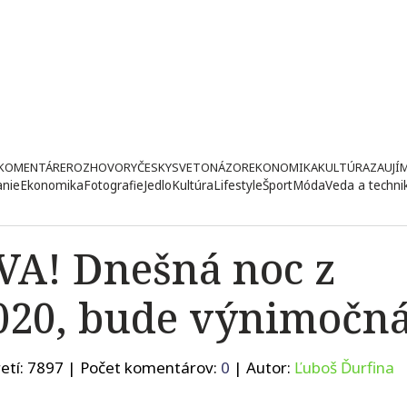
KOMENTÁRE
ROZHOVORY
ČESKY
SVETONÁZOR
EKONOMIKA
KULTÚRA
ZAUJÍ
anie
Ekonomika
Fotografie
Jedlo
Kultúra
Lifestyle
Šport
Móda
Veda a techni
A! Dnešná noc z
2020, bude výnimočná
etí:
7897
| Počet komentárov:
0
| Autor:
Ľuboš Ďurfina