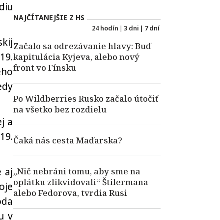
diu
NAJČÍTANEJŠIE Z HS
24 hodín
|
3 dni
|
7 dní
kij
Začalo sa odrezávanie hlavy: Buď
19.
kapitulácia Kyjeva, alebo nový
front vo Fínsku
ého
edy
Po Wildberries Rusko začalo útočiť
na všetko bez rozdielu
j a
19.
Čaká nás cesta Maďarska?
 aj
„Nič nebráni tomu, aby sme na
oplátku zlikvidovali“ Štilermana
oje
alebo Fedorova, tvrdia Rusi
oda
u v