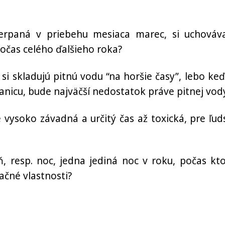
čerpaná v priebehu mesiaca marec, si uchováv
očas celého ďalšieho roka?
í si skladujú pitnú vodu “na horšie časy”, lebo keď
anicu, bude najväčší nedostatok práve pitnej vod
 vysoko závadná a určitý čas až toxická, pre ľud
 resp. noc, jedna jediná noc v roku, počas kto
ačné vlastnosti?