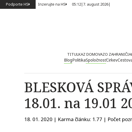
Podporte HS
Inzerujte na HS
05:12
|
7. august 2026
|
TITULKA
Z DOMOVA
ZO ZAHRANIČIA
Blog
Politika
Spoločnosť
Cirkev
Cestov
BLESKOVÁ SPRÁV
18.01. na 19.01 
18. 01. 2020 | Karma článku:
1.77
| Počet pozr