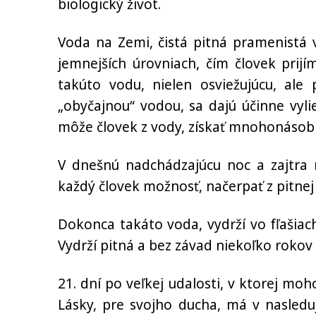
biologický život.
Voda na Zemi, čistá pitná pramenistá 
jemnejších úrovniach, čím človek prij
takúto vodu, nielen osviežujúcu, ale
„obyčajnou“ vodou, sa dajú účinne vyl
môže človek z vody, získať mnohonásobn
V dnešnú nadchádzajúcu noc a zajtra
každý človek možnosť, načerpať z pitnej
Dokonca takáto voda, vydrží vo fľašiac
Vydrží pitná a bez závad niekoľko rokov
21. dní po veľkej udalosti, v ktorej mo
Lásky, pre svojho ducha, má v nasledu