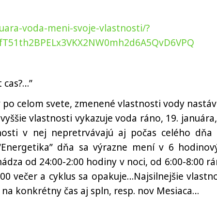
uara-voda-meni-svoje-vlastnosti/?
2zfT51th2BPELx3VKX2NW0mh2d6A5QvD6VPQ
 cas?…”
 po celom svete, zmenené vlastnosti vody nastáv
vyššie vlastnosti vykazuje voda ráno, 19. januára,
osti v nej nepretrvávajú aj počas celého dňa 
 “Energetika” dňa sa výrazne mení v 6 hodinov
dza od 24:00-2:00 hodiny v noci, od 6:00-8:00 rá
00 večer a cyklus sa opakuje…Najsilnejšie vlastno
na konkrétny čas aj spln, resp. nov Mesiaca…