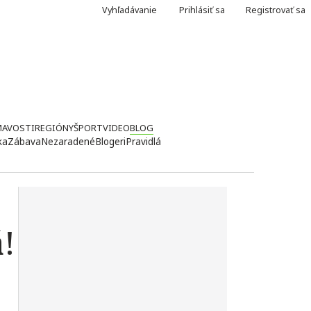
Vyhľadávanie
Prihlásiť sa
Registrovať sa
MAVOSTI
REGIÓNY
ŠPORT
VIDEO
BLOG
ka
Zábava
Nezaradené
Blogeri
Pravidlá
!