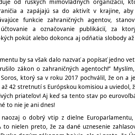
uje od ruských mimovládnych organizácií, kt
raničia a zapájajú sa do aktivít v krajine, aby
ávajúce funkcie zahraničných agentov, stanov
 účtovanie a označovanie publikácií, za ktor
okých pokút alebo dokonca aj odňatia slobody až
mentu by sa však dalo nazvať a popísať jedno vet
zrušilo zákon o zahraničných agentoch!” Myslím,
 Soros, ktorý sa v roku 2017 pochválil, že on a j
ž 42 stretnutí s Európskou komisiou a uviedol, ž
ých priateľov! Aj keď sa tento stav po eurovoľb
 to nie je ani dnes!
 naozaj o dobrý vtip z dielne Europarlamentu,
 to nielen preto, že za dané uznesenie zahlasov