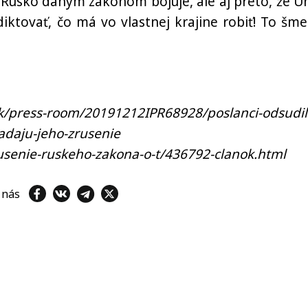
 Rusko daným zákonom bojuje, ale aj preto, že Ún
diktovať, čo má vo vlastnej krajine robiť! To šme
k/press-room/20191212IPR68928/poslanci-odsudil
adaju-jeho-zrusenie
rusenie-ruskeho-zakona-o-t/436792-clanok.html
e nás