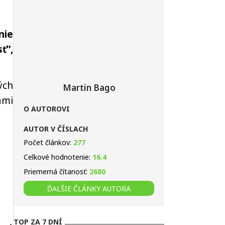
nie
ť”,
ých
Martin Bago
ami
O AUTOROVI
AUTOR V ČÍSLACH
Počet článkov:
277
Celkové hodnotenie:
16.4
Priemerná čítanosť:
2680
ĎALŠIE ČLÁNKY AUTORA
TOP ZA 7 DNÍ