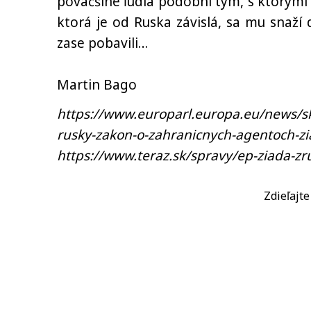
poväčšine ľudia podobní tým, s ktorými
ktorá je od Ruska závislá, sa mu snaží 
zase pobavili…
Martin Bago
https://www.europarl.europa.eu/news/s
rusky-zakon-o-zahranicnych-agentoch-zi
https://www.teraz.sk/spravy/ep-ziada-z
Zdieľajt