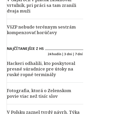
vrtuľník, pri práci sa tam zranili
dvaja muži
VšZP nebude terénnym sestrám
kompenzovať horúčavy
NAJČÍTANEJŠIE Z HS
24 hodín
|
3 dni
|
7 dní
Hackeri odhalili, kto poskytoval
presné súradnice pre útoky na
ruské ropné terminály
Fotografia, ktorá o Zelenskom
povie viac než tisíc slov
V Poľsku zaznel tvrdý návrh. Týka