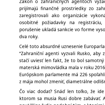
Zákon o zahraničných agentoch vyžad
prijímajú finančné prostriedky zo zah
zaregistrovali ako organizácie vykon
osobitné požiadavky na registráciu,
porušenie ukladá sankcie vo forme vys
dva roky.
Celé toto absurdné uznesenie Europarla
“Zahraniční agenti vyzvali Rusko, aby 
stačí uviesť len fakt, že to bol samotný
materská mimovládka mala v roku 2016 a
Európskom parlamente má 226 spoľahliv
z mája mohol zmeniť, diametrálne odlišné
Čo viac dodať? Snáď len toľko, že ide
ktorom sa musia Rusi dobre zabávať. A