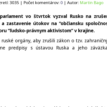
retí:
3035
| Počet komentárov:
0
| Autor:
Martin Bago
 parlament vo štvrtok vyzval Rusko na zruše
 a zastavenie útokov na “občiansku spoločnos
oru “ľudsko-právnym aktivistom” v krajine.
 ruské orgány, aby zrušili zákon o tzv. zahraničn
ávne predpisy s ústavou Ruska a jeho záväzk