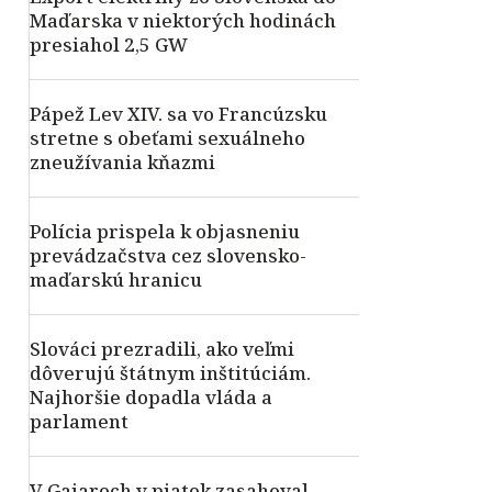
Maďarska v niektorých hodinách
presiahol 2,5 GW
Pápež Lev XIV. sa vo Francúzsku
stretne s obeťami sexuálneho
zneužívania kňazmi
Polícia prispela k objasneniu
prevádzačstva cez slovensko-
maďarskú hranicu
Slováci prezradili, ako veľmi
dôverujú štátnym inštitúciám.
Najhoršie dopadla vláda a
parlament
V Gajaroch v piatok zasahoval