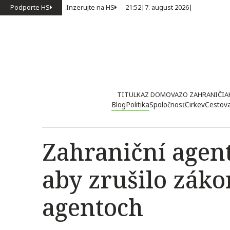
Podporte HS
Inzerujte na HS
21:52
|
7. august 2026
|
TITULKA
Z DOMOVA
ZO ZAHRANIČIA
Blog
Politika
Spoločnosť
Cirkev
Cestov
Zahraniční agent
aby zrušilo zák
agentoch