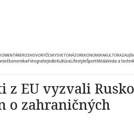
KOMENTÁRE
ROZHOVORY
ČESKY
SVETONÁZOR
EKONOMIKA
KULTÚRA
ZAUJÍ
anie
Ekonomika
Fotografie
Jedlo
Kultúra
Lifestyle
Šport
Móda
Veda a techni
i z EU vyzvali Rusko
on o zahraničných