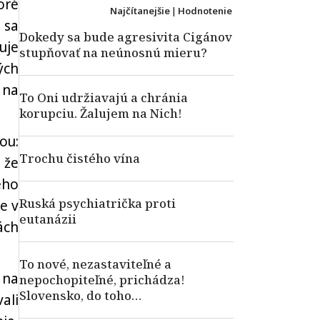
oré
Najčítanejšie
|
Hodnotenie
 sa
Dokedy sa bude agresivita Cigánov
uje
stupňovať na neúnosnú mieru?
ých
 na
To Oni udržiavajú a chránia
korupciu. Žalujem na Nich!
ou:
Trochu čistého vína
 že
eho
Ruská psychiatrička proti
e v
eutanázii
ách
To nové, nezastaviteľné a
 na
nepochopiteľné, prichádza!
Slovensko, do toho…
ali