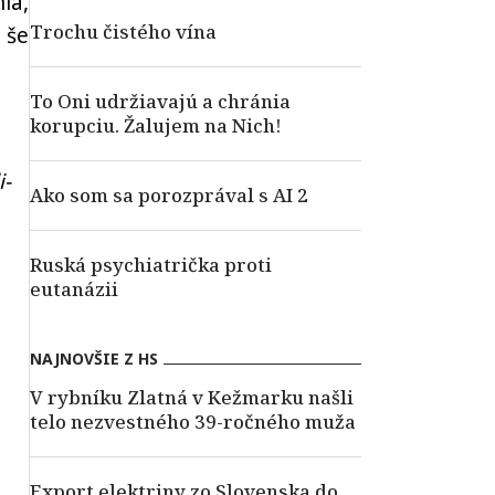
ia,
Trochu čistého vína
 še
To Oni udržiavajú a chránia
korupciu. Žalujem na Nich!
i-
Ako som sa porozprával s AI 2
Ruská psychiatrička proti
eutanázii
NAJNOVŠIE Z HS
V rybníku Zlatná v Kežmarku našli
telo nezvestného 39-ročného muža
Export elektriny zo Slovenska do