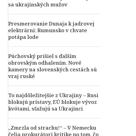
sa ukrajinských mužov
Presmerovanie Dunaja k jadrovej
elektrárni: Rumunsko v chvate
potápa lode
Púchovský prišiel s ďalším
obrovským odhalením. Nové
kamery na slovenských cestách sú
vraj ruské
To najdôležitejšie z Ukrajiny – Rusi
blokujú prístavy, EÚ blokuje vývoz
kvótami, sťažujú sa Ukrajinci
„Zmrzla od strachu!“ – V Nemecku
čelia prokurátori kritike po tom, čo