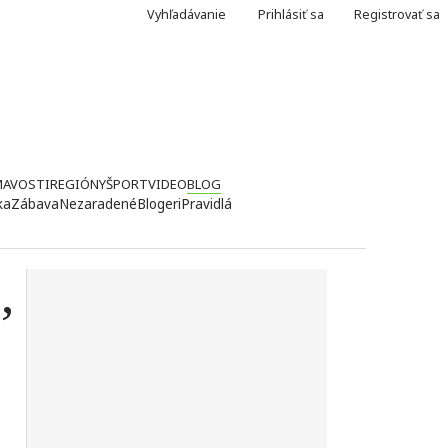
Vyhľadávanie
Prihlásiť sa
Registrovať sa
MAVOSTI
REGIÓNY
ŠPORT
VIDEO
BLOG
ka
Zábava
Nezaradené
Blogeri
Pravidlá
,