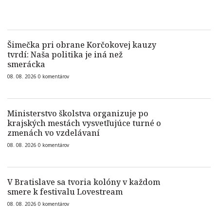
Šimečka pri obrane Korčokovej kauzy
tvrdí: Naša politika je iná než
smerácka
08. 08. 2026
0
komentárov
Ministerstvo školstva organizuje po
krajských mestách vysvetľujúce turné o
zmenách vo vzdelávaní
08. 08. 2026
0
komentárov
V Bratislave sa tvoria kolóny v každom
smere k festivalu Lovestream
08. 08. 2026
0
komentárov