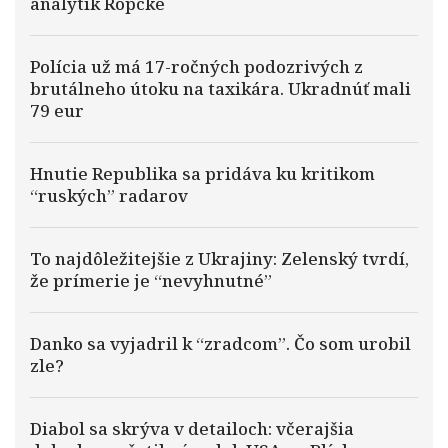
analytik Röpcke
Polícia už má 17-ročných podozrivých z
brutálneho útoku na taxikára. Ukradnúť mali
79 eur
Hnutie Republika sa pridáva ku kritikom
“ruských” radarov
To najdôležitejšie z Ukrajiny: Zelenský tvrdí,
že prímerie je “nevyhnutné”
Danko sa vyjadril k “zradcom”. Čo som urobil
zle?
Diabol sa skrýva v detailoch: včerajšia