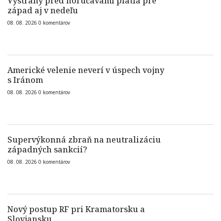
Výstrahy pred horúčavami platia pre
západ aj v nedeľu
08. 08. 2026
0
komentárov
Americké velenie neverí v úspech vojny
s Iránom
08. 08. 2026
0
komentárov
Supervýkonná zbraň na neutralizáciu
západných sankcií?
08. 08. 2026
0
komentárov
Nový postup RF pri Kramatorsku a
Slovjansku