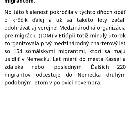
migrantom.
No táto šialenosť pokročila v týchto dňoch opäť
o krôčik ďalej a už sa takéto lety začali
odohrávať aj verejne! Medzinárodná organizácia
pre migráciu (IOM) v Etiópii totiž minulý utorok
zorganizovala prvý medzinárodný charterový let
so 154 somálskymi migrantmi, ktorí sa majú
usídliť v Nemecku. Let mieril do mesta Kassel a
zďaleka nebol posledným. Ďalších 220
migrantov odcestuje do Nemecka druhým
podobným letom v polovici novembra.