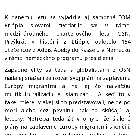
K danému letu sa vyjadrila aj samotná IOM
Etiópia slovami: “Podarilo sa! V rámci
medzinárodného charterového letu OSN,
Prvýkrát v histórii z Etiópie odletelo 154
utečencov z Addis Abeby do Kasselu v Nemecku
v rámci nemeckého programu presídlenia.”
Západné elity sa teda s globalistami z OSN
naďalej snažia realizovať svoj plán na zaplavenie
Európy migrantmi a na jej čo najväčšiu
multikulturalizáciu a islamizáciu. A keď to v
takej miere, v akej si to predstavovali, nejde po
mori alebo cez pevninu, tak to skúšajú aj
letecky. Netreba teda žiť v omyle, že šialené
plány na zaplavenie Európy migrantmi skončili,
oni boli len na čas utlmené, pokiaľ sa teda