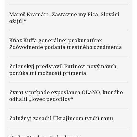
Maroš Kramár: „Zastavme my Fica, Slováci
ožijú!“
Kňaz Kuffa generálnej prokuratúre:
Zdôvodnenie podania trestného oznámenia
Zelenskyj predstavil Putinovi nový návrh,
ponúka tri možnosti prímeria
Zvrat v prípade exposlanca OĽaNO, ktorého
odhalil „lovec pedofilov“
Zalužnyj zasadil Ukrajincom tvrdú ranu