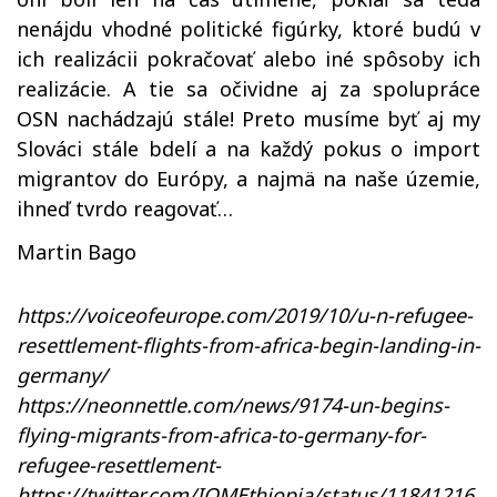
nenájdu vhodné politické figúrky, ktoré budú v
ich realizácii pokračovať alebo iné spôsoby ich
realizácie. A tie sa očividne aj za spolupráce
OSN nachádzajú stále! Preto musíme byť aj my
Slováci stále bdelí a na každý pokus o import
migrantov do Európy, a najmä na naše územie,
ihneď tvrdo reagovať…
Martin Bago
https://voiceofeurope.com/2019/10/u-n-refugee-
resettlement-flights-from-africa-begin-landing-in-
germany/
https://neonnettle.com/news/9174-un-begins-
flying-migrants-from-africa-to-germany-for-
refugee-resettlement-
https://twitter.com/IOMEthiopia/status/11841216