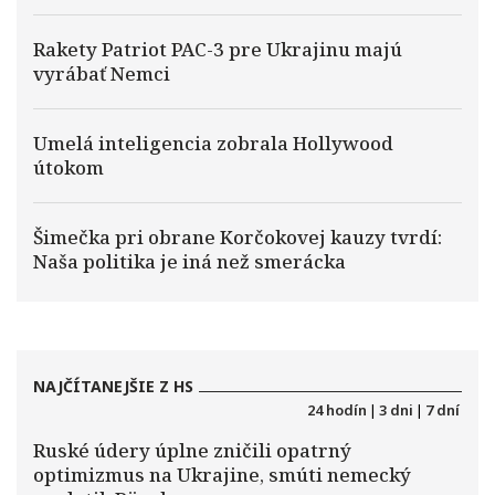
Rakety Patriot PAC-3 pre Ukrajinu majú
vyrábať Nemci
Umelá inteligencia zobrala Hollywood
útokom
Šimečka pri obrane Korčokovej kauzy tvrdí:
Naša politika je iná než smerácka
NAJČÍTANEJŠIE Z HS
24 hodín
|
3 dni
|
7 dní
Ruské údery úplne zničili opatrný
optimizmus na Ukrajine, smúti nemecký