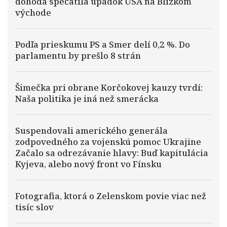
dohoda spečatila úpadok USA na Blízkom
východe
Podľa prieskumu PS a Smer delí 0,2 %. Do
parlamentu by prešlo 8 strán
Šimečka pri obrane Korčokovej kauzy tvrdí:
Naša politika je iná než smerácka
Suspendovali amerického generála
zodpovedného za vojenskú pomoc Ukrajine
Začalo sa odrezávanie hlavy: Buď kapitulácia
Kyjeva, alebo nový front vo Fínsku
Fotografia, ktorá o Zelenskom povie viac než
tisíc slov