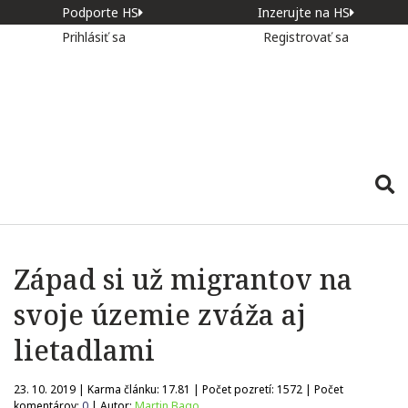
Podporte HS
Inzerujte na HS
Prihlásiť sa
Registrovať sa
Západ si už migrantov na
svoje územie zváža aj
lietadlami
23. 10. 2019 | Karma článku:
17.81
| Počet pozretí:
1572
| Počet
komentárov:
0
| Autor:
Martin Bago