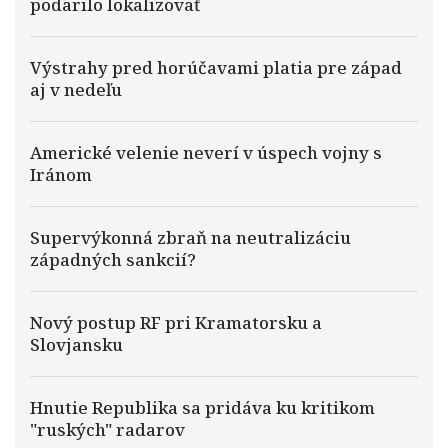
podarilo lokalizovať
Výstrahy pred horúčavami platia pre západ
aj v nedeľu
Americké velenie neverí v úspech vojny s
Iránom
Supervýkonná zbraň na neutralizáciu
západných sankcií?
Nový postup RF pri Kramatorsku a
Slovjansku
Hnutie Republika sa pridáva ku kritikom
"ruských" radarov