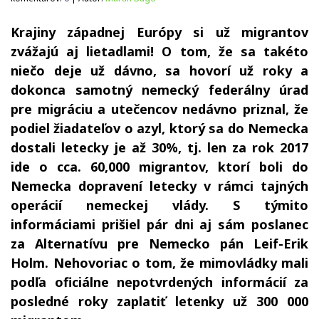
Krajiny západnej Európy si už migrantov
zvážajú aj lietadlami! O tom, že sa takéto
niečo deje už dávno, sa hovorí už roky a
dokonca samotný nemecký federálny úrad
pre migráciu a utečencov nedávno priznal, že
podiel žiadateľov o azyl, ktorý sa do Nemecka
dostali letecky je až 30%, tj. len za rok 2017
ide o cca. 60,000 migrantov, ktorí boli do
Nemecka dopravení letecky v rámci tajných
operácií nemeckej vlády. S týmito
informáciami prišiel pár dni aj sám poslanec
za Alternatívu pre Nemecko pán Leif-Erik
Holm. Nehovoriac o tom, že mimovládky mali
podľa oficiálne nepotvrdených informácií za
posledné roky zaplatiť letenky už 300 000