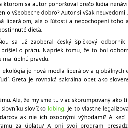
a ktorom sa autor pohoršoval prečo ľudia nenávi
len o všeobecne dobro? Autor si však neuvedomil,
tná liberálom, ale o ľútosti a nepochopení toho 
postihnuté dieťa.
Ňou sa už zaoberal český špičkový odborník
prišiel o prácu. Napriek tomu, že to bol odborn
u mal úplnú pravdu.
ekológia je nová modla liberálov a globálnych el
dí. Greta je rovnaká sakrálna obeť ako sloven
dému. Ale, že my sme tu viac skorumpovaný ako tí
v slovníku slovíčko
lobing
. Je to vlastne legalizov
odarcov ak nie ich osobnými výhodami? A keď 
ramu za úplatu? A oni svoj program presadz