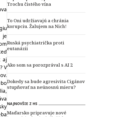
Trochu čistého vína
ova
To Oni udržiavajú a chránia
korupciu. Žalujem na Nich!
giu
 je
Ruská psychiatrička proti
dom
eutanázii
keď
 aj
Ako som sa porozprával s AI 2
? V
ov.
Dokedy sa bude agresivita Cigánov
ebo
stupňovať na neúnosnú mieru?
ia,
áva
NAJNOVŠIE Z HS
sky
Maďarsko pripravuje nové
eba