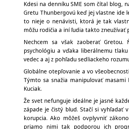
Kdesi na denníku SME som čítal blog, n
Gretu Thunbergovú keď jej vlastne ide 
to nieje o nenávisti, ktorá je tak vlas
môžu rodičia a iní ľudia takto zneužívať 
Nechcem sa však zaoberať Gretou. 
psychológiu a vďaka liberálnemu tlaku 
vedec a aj z pohľadu sedliackeho rozum
Globálne otepľovanie a vo všeobecnosti 
Týmto sa snažia manipulovať masami ľu
Kuciak.
Že svet nefunguje ideálne je jasné kaž
západe je čistý blud. Stačí si vyhľadať 
korupcia. Ako môžeš ovplyvniť zákon
priamo nimi tak podporou ich prog