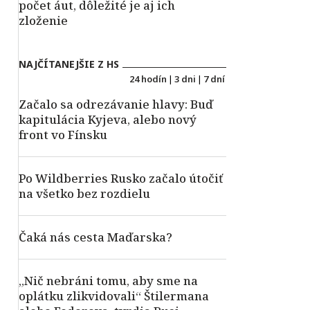
počet áut, dôležité je aj ich
zloženie
NAJČÍTANEJŠIE Z HS
24 hodín
|
3 dni
|
7 dní
Začalo sa odrezávanie hlavy: Buď
kapitulácia Kyjeva, alebo nový
front vo Fínsku
Po Wildberries Rusko začalo útočiť
na všetko bez rozdielu
Čaká nás cesta Maďarska?
„Nič nebráni tomu, aby sme na
oplátku zlikvidovali“ Štilermana