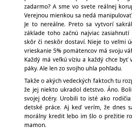
zadarmo? A sme vo svete reálnej korup
Verejnou mienkou sa nedá manipulovať 
Je to nereálne. Preto sa vytvorí sakr
základe toho začnú najviac zasiahnutí 
skôr či neskôr dostaví. Nieje to veľmi 
vrieskanie 5% pomätencov má svoju váhu.
Každý má veľkú víziu a každý chce byť 
páky. Ale len zo svojho uhla pohľadu.
Takže o akých vedeckých faktoch tu rozpr
že jej niekto ukradol detstvo. Áno. Boli t
svojej dcéry. Urobili to isté ako rodiči
detské práce. Aj keď verím, že dnes s
morálny kredit lebo im šlo o prežitie r
mamon.