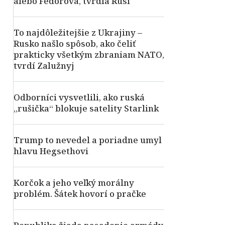
alebo Fedorova, tvrdia Rusi
To najdôležitejšie z Ukrajiny –
Rusko našlo spôsob, ako čeliť
prakticky všetkým zbraniam NATO,
tvrdí Zalužnyj
Odborníci vysvetlili, ako ruská
„rušička“ blokuje satelity Starlink
Trump to nevedel a poriadne umyl
hlavu Hegsethovi
Korčok a jeho veľký morálny
problém. Šátek hovorí o pračke