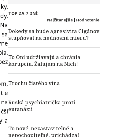
ky.
TOP ZA 7 DNÍ
dy.
Najčítanejšie
|
Hodnotenie
 Na
Dokedy sa bude agresivita Cigánov
 sa
stupňovať na neúnosnú mieru?
vne
ia.
To Oni udržiavajú a chránia
bez
korupciu. Žalujem na Nich!
Trochu čistého vína
om,
stie
 na
Ruská psychiatrička proti
eutanázii
čší
y a
To nové, nezastaviteľné a
nepochopiteľné, prichádza!