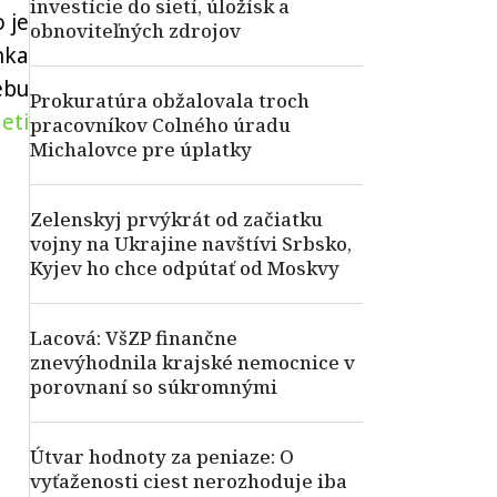
investície do sietí, úložísk a
 je
obnoviteľných zdrojov
nka
ebu
Prokuratúra obžalovala troch
eti
pracovníkov Colného úradu
Michalovce pre úplatky
Zelenskyj prvýkrát od začiatku
vojny na Ukrajine navštívi Srbsko,
Kyjev ho chce odpútať od Moskvy
Lacová: VšZP finančne
znevýhodnila krajské nemocnice v
porovnaní so súkromnými
Útvar hodnoty za peniaze: O
vyťaženosti ciest nerozhoduje iba