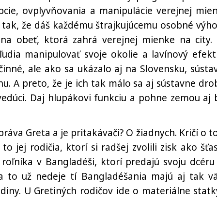
cie, ovplyvňovania a manipulácie verejnej mien
tak, že dáš každému štrajkujúcemu osobné výho
álna obeť, ktorá zahrá verejnej mienke na city.
ľudia manipulovať svoje okolie a lavínový efekt
účinné, ale ako sa ukázalo aj na Slovensku, sústa
 A preto, že je ich tak málo sa aj sústavne drob
vedúci. Daj hlupákovi funkciu a pohne zemou aj 
áva Greta a je pritakávači? O žiadnych. Kričí o t
o jej rodičia, ktorí si radšej zvolili zisk ako šťa
a roľníka v Bangladéši, ktorí predajú svoju dcéru
a to už nedeje tí Bangladéšania majú aj tak vä
odiny. U Gretiných rodičov ide o materiálne statk