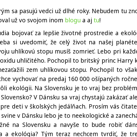
rým sa pasujú vedci už dlhé roky. Nebudem tu zn
roval už vo svojom inom
blogu
a aj
tu
!
udia bojovať za lepšie životné prostredie a ekoló
ba si uvedomiť, že celý život na našej planéte
voju uhlíkovú stopu musíš zomrieť. Lebo pri kaž
xidu uhličitého. Pochopil to britský princ Harry 
nezaťažili zem uhlíkovou stopu. Pochopil to však
chce vychovať na predaj 160 000 ošípaných ročne
li ekológii. Na Slovensku je to vraj bez problém
 Slovensko? V Dánsku sa vraj chystajú zakázať al
pre deti v školských jedálňach. Prosím vás čitatel
ť svine v Dánsku lebo je to neekologické a zanech
ožné na Slovensku a navyše to bude robiť dán
ka a ekológia? Tým teraz nechcem tvrdiť, že tr