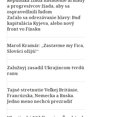
Republika žiada nasadenie armády
a progresívcov žiada, aby sa
ospravedlnili ľuďom
Začalo sa odrezávanie hlavy: Buď
kapitulácia Kyjeva, alebo nový
front vo Fínsku
Maroš Kramár: „Zastavme my Fica,
Slováci ožijú!“
Zalužnyj zasadil Ukrajincom tvrdú
ranu
Tajné stretnutie Veľkej Británie,
Francúzska, Nemecka a Ruska.
Jedno meno nechcú prezradiť