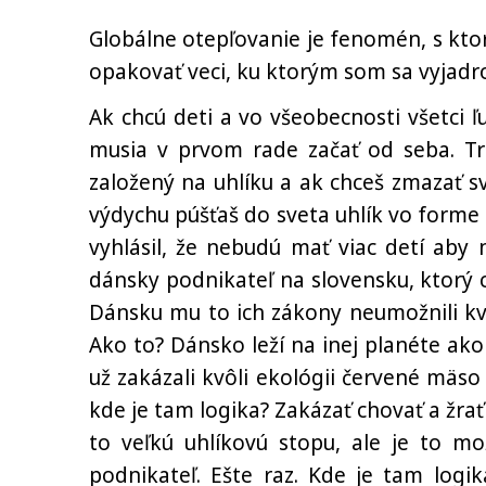
Globálne otepľovanie je fenomén, s kto
opakovať veci, ku ktorým som sa vyjad
Ak chcú deti a vo všeobecnosti všetci ľ
musia v prvom rade začať od seba. Tre
založený na uhlíku a ak chceš zmazať s
výdychu púšťaš do sveta uhlík vo forme o
vyhlásil, že nebudú mať viac detí aby 
dánsky podnikateľ na slovensku, ktorý 
Dánsku mu to ich zákony neumožnili kvô
Ako to? Dánsko leží na inej planéte ako
už zakázali kvôli ekológii červené mäso 
kde je tam logika? Zakázať chovať a žra
to veľkú uhlíkovú stopu, ale je to m
podnikateľ. Ešte raz. Kde je tam logi