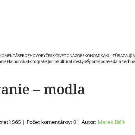
KOMENTÁRE
ROZHOVORY
ČESKY
SVETONÁZOR
EKONOMIKA
KULTÚRA
ZAUJÍ
anie
Ekonomika
Fotografie
Jedlo
Kultúra
Lifestyle
Šport
Móda
Veda a techni
vanie – modla
retí:
565
| Počet komentárov:
0
| Autor:
Marek Bičík