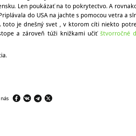
ensku. Len poukázať na to pokrytectvo. A rovnako
 Priplávala do USA na jachte s pomocou vetra a sl
 A toto je dnešný svet , v ktorom cíti niekto potr
 stope a zároveň túži knižkami učiť
štvorročné d
ia.
e nás