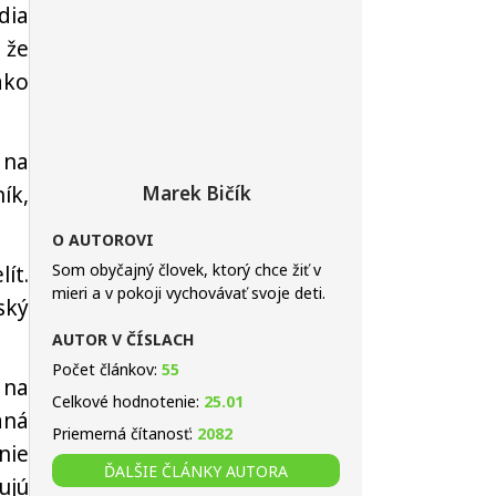
dia
 že
ako
 na
ík,
Marek Bičík
O AUTOROVI
Som obyčajný človek, ktorý chce žiť v
ít.
mieri a v pokoji vychovávať svoje deti.
ský
AUTOR V ČÍSLACH
Počet článkov:
55
 na
Celkové hodnotenie:
25.01
aná
Priemerná čítanosť:
2082
nie
ĎALŠIE ČLÁNKY AUTORA
ujú