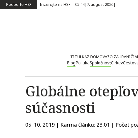
Podporte HS
Inzerujte na HS
05:44
|
7. august 2026
|
TITULKA
Z DOMOVA
ZO ZAHRANIČIA
Blog
Politika
Spoločnosť
Cirkev
Cestov
Globálne otepľo
súčasnosti
05. 10. 2019 | Karma článku:
23.01
| Počet poz