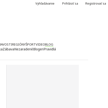
Vyhľadávanie
Prihlásiť sa
Registrovať sa
MAVOSTI
REGIÓNY
ŠPORT
VIDEO
BLOG
ka
Zábava
Nezaradené
Blogeri
Pravidlá