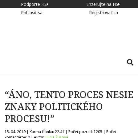
Podporte HS
Inzerujte na HS
Prihlásiť sa
Registrovať sa
“ÁNO, TENTO PROCES NESIE
ZNAKY POLITICKÉHO
PROCESU!”
15. 04. 2019 | Karma článku:
22.41
| Počet pozretí:
1205
| Počet
komentárov:
0
| Autor:
Lucia Žužová