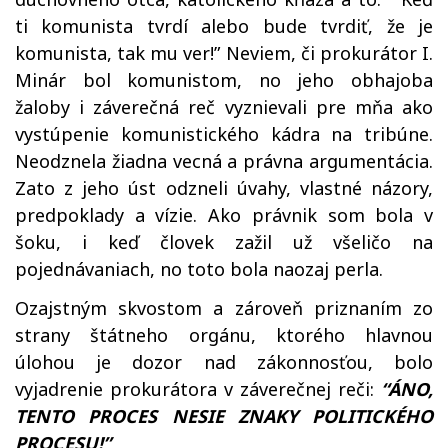
ti komunista tvrdí alebo bude tvrdiť, že je
komunista, tak mu ver!” Neviem, či prokurátor I.
Minár bol komunistom, no jeho obhajoba
žaloby i záverečná reč vyznievali pre mňa ako
vystúpenie komunistického kádra na tribúne.
Neodznela žiadna vecná a právna argumentácia.
Zato z jeho úst odzneli úvahy, vlastné názory,
predpoklady a vízie. Ako právnik som bola v
šoku, i keď človek zažil už všeličo na
pojednávaniach, no toto bola naozaj perla.
Ozajstným skvostom a zároveň priznaním zo
strany štátneho orgánu, ktorého hlavnou
úlohou je dozor nad zákonnosťou, bolo
vyjadrenie prokurátora v záverečnej reči:
“ÁNO,
TENTO PROCES NESIE ZNAKY POLITICKÉHO
PROCESU!”