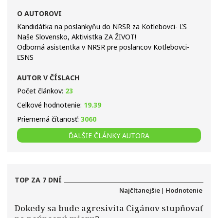
O AUTOROVI
Kandidátka na poslankyňu do NRSR za Kotlebovci- ĽS
Naše Slovensko, Aktivistka ZA ŽIVOT!
Odborná asistentka v NRSR pre poslancov Kotlebovci-
ĽSNS
AUTOR V ČÍSLACH
Počet článkov:
23
Celkové hodnotenie:
19.39
Priemerná čítanosť:
3060
ĎALŠIE ČLÁNKY AUTORA
TOP ZA 7 DNÍ
Najčítanejšie
|
Hodnotenie
Dokedy sa bude agresivita Cigánov stupňovať