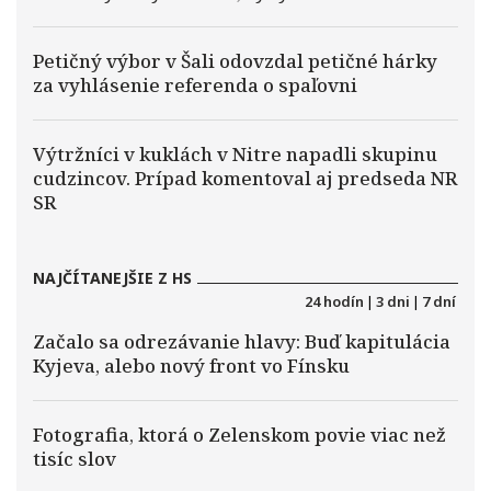
Petičný výbor v Šali odovzdal petičné hárky
za vyhlásenie referenda o spaľovni
Výtržníci v kuklách v Nitre napadli skupinu
cudzincov. Prípad komentoval aj predseda NR
SR
NAJČÍTANEJŠIE Z HS
24 hodín
|
3 dni
|
7 dní
Začalo sa odrezávanie hlavy: Buď kapitulácia
Kyjeva, alebo nový front vo Fínsku
Fotografia, ktorá o Zelenskom povie viac než
tisíc slov