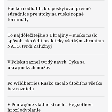
Hackeri odhalili, kto poskytoval presné
súradnice pre útoky na ruské ropné
terminály
To najdôležitejšie z Ukrajiny – Rusko našlo
spôsob, ako čeliť prakticky všetkým zbraniam
NATO, tvrdí Zalužnyj
V Poľsku zaznel tvrdý návrh. Týka sa
ukrajinských mužov
Po Wildberries Rusko začalo útočiť na všetko
bez rozdielu
V Pentagóne vládne strach – Hegsethovi
hrozí odvolanie