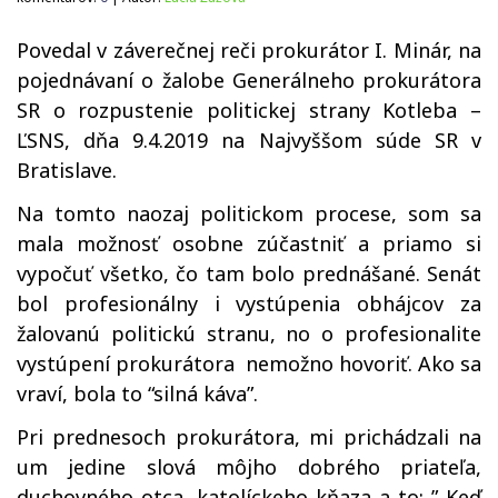
Povedal v záverečnej reči prokurátor I. Minár, na
pojednávaní o žalobe Generálneho prokurátora
SR o rozpustenie politickej strany Kotleba –
ĽSNS, dňa 9.4.2019 na Najvyššom súde SR v
Bratislave.
Na tomto naozaj politickom procese, som sa
mala možnosť osobne zúčastniť a priamo si
vypočuť všetko, čo tam bolo prednášané. Senát
bol profesionálny i vystúpenia obhájcov za
žalovanú politickú stranu, no o profesionalite
vystúpení prokurátora nemožno hovoriť. Ako sa
vraví, bola to “silná káva”.
Pri prednesoch prokurátora, mi prichádzali na
um jedine slová môjho dobrého priateľa,
duchovného otca, katolíckeho kňaza a to: ” Keď