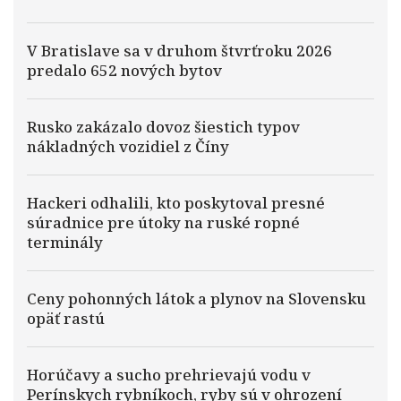
V Bratislave sa v druhom štvrťroku 2026
predalo 652 nových bytov
Rusko zakázalo dovoz šiestich typov
nákladných vozidiel z Číny
Hackeri odhalili, kto poskytoval presné
súradnice pre útoky na ruské ropné
terminály
Ceny pohonných látok a plynov na Slovensku
opäť rastú
Horúčavy a sucho prehrievajú vodu v
Perínskych rybníkoch, ryby sú v ohrození