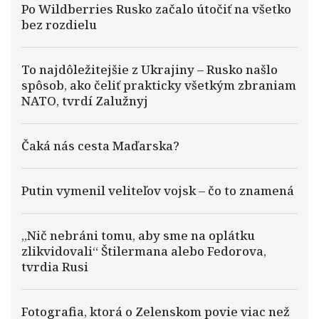
Po Wildberries Rusko začalo útočiť na všetko
bez rozdielu
To najdôležitejšie z Ukrajiny – Rusko našlo
spôsob, ako čeliť prakticky všetkým zbraniam
NATO, tvrdí Zalužnyj
Čaká nás cesta Maďarska?
Putin vymenil veliteľov vojsk – čo to znamená
„Nič nebráni tomu, aby sme na oplátku
zlikvidovali“ Štilermana alebo Fedorova,
tvrdia Rusi
Fotografia, ktorá o Zelenskom povie viac než