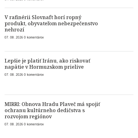
V rafinérii Slovnaft horí ropný
produkt, obyvateľom nebezpečenstvo
nehrozí
07. 08. 2026
0
komentárov
Lepšie je platiť Iránu, ako riskovať
napätie v Hormuzskom prielive
07. 08. 2026
0
komentárov
MIRRI: Obnova Hradu Plaveč má spojiť
ochranu kultúrneho dedičstva s
rozvojom regiónov
07. 08. 2026
0
komentárov