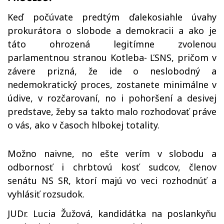
Keď počúvate predtým ďalekosiahle úvahy
prokurátora o slobode a demokracii a ako je
táto ohrozená legitímne zvolenou
parlamentnou stranou Kotleba- ĽSNS, pričom v
závere prizná, že ide o neslobodný a
nedemokratický proces, zostanete minimálne v
údive, v rozčarovaní, no i pohoršení a desivej
predstave, žeby sa takto malo rozhodovať práve
o vás, ako v časoch hlbokej totality.
Možno naivne, no ešte verím v slobodu a
odbornosť i chrbtovú kosť sudcov, členov
senátu NS SR, ktorí majú vo veci rozhodnúť a
vyhlásiť rozsudok.
JUDr. Lucia Žužová, kandidátka na poslankyňu