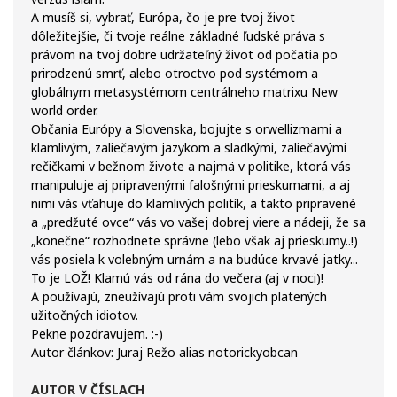
A musíš si, vybrať, Európa, čo je pre tvoj život
dôležitejšie, či tvoje reálne základné ľudské práva s
právom na tvoj dobre udržateľný život od počatia po
prirodzenú smrť, alebo otroctvo pod systémom a
globálnym metasystémom centrálneho matrixu New
world order.
Občania Európy a Slovenska, bojujte s orwellizmami a
klamlivým, zaliečavým jazykom a sladkými, zaliečavými
rečičkami v bežnom živote a najmä v politike, ktorá vás
manipuluje aj pripravenými falošnými prieskumami, a aj
nimi vás vťahuje do klamlivých politík, a takto pripravené
a „predžuté ovce“ vás vo vašej dobrej viere a nádeji, že sa
„konečne“ rozhodnete správne (lebo však aj prieskumy..!)
vás posiela k volebným urnám a na budúce krvavé jatky...
To je LOŽ! Klamú vás od rána do večera (aj v noci)!
A používajú, zneužívajú proti vám svojich platených
užitočných idiotov.
Pekne pozdravujem. :-)
Autor článkov: Juraj Režo alias notorickyobcan
AUTOR V ČÍSLACH