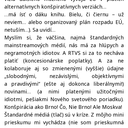
alternatívnych konšpiratívnych verziách…
…má ísť o dáku knihu. Bielu, či čiernu – už
neviem… alebo organizovaný plán rozpadu EÚ,
netuším…). Sa uvidí…
Myslím si, že väčšina, najmä štandardných
mainstreamových médií, nás má za hlúpych a
negramotných idiotov. A RTVS si za to necháva
platiť (koncesionárske poplatky). A za ne
kolaboruje aj so zmienenými (vyššie) údajne
„slobodnými, nezávislými, objektívnymi
a pravdivými“ (ešte aj dokonca liberálnymi!)
novinami… (a nimi platenými užitočnými
idiotmi, pešiakmi Nového svetového poriadku).
Konšpirácia ako Brno! Čo, Nie Brno! Ale Moskva!
Štandardné médiá (tlač) sú v kríze. Z môjho mini
prieskumu mi vychádza (nie som prieskumná