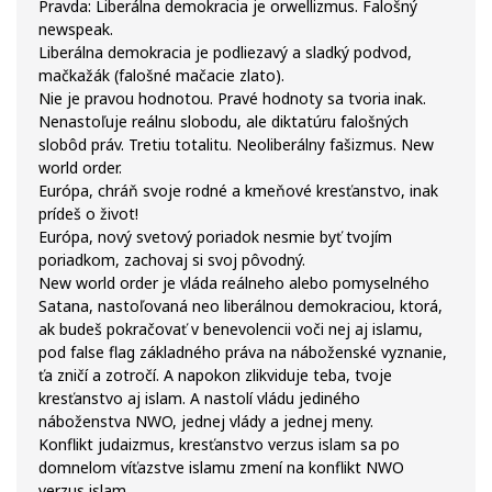
Pravda: Liberálna demokracia je orwellizmus. Falošný
newspeak.
Liberálna demokracia je podliezavý a sladký podvod,
mačkažák (falošné mačacie zlato).
Nie je pravou hodnotou. Pravé hodnoty sa tvoria inak.
Nenastoľuje reálnu slobodu, ale diktatúru falošných
slobôd práv. Tretiu totalitu. Neoliberálny fašizmus. New
world order.
Európa, chráň svoje rodné a kmeňové kresťanstvo, inak
prídeš o život!
Európa, nový svetový poriadok nesmie byť tvojím
poriadkom, zachovaj si svoj pôvodný.
New world order je vláda reálneho alebo pomyselného
Satana, nastoľovaná neo liberálnou demokraciou, ktorá,
ak budeš pokračovať v benevolencii voči nej aj islamu,
pod false flag základného práva na náboženské vyznanie,
ťa zničí a zotročí. A napokon zlikviduje teba, tvoje
kresťanstvo aj islam. A nastolí vládu jediného
náboženstva NWO, jednej vlády a jednej meny.
Konflikt judaizmus, kresťanstvo verzus islam sa po
domnelom víťazstve islamu zmení na konflikt NWO
verzus islam.