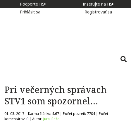
Podporte HS
Inzerujte na HS
Prihlásiť sa
Registrovať sa
Pri večerných správach
STV1 som spozornel…
01. 03. 2017 | Karma článku:
4.67
| Počet pozretí:
7704
| Počet
komentárov:
0
| Autor:
Juraj Režo