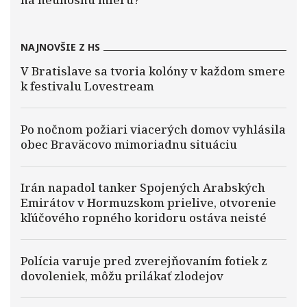
NAJNOVŠIE Z HS
V Bratislave sa tvoria kolóny v každom smere
k festivalu Lovestream
Po nočnom požiari viacerých domov vyhlásila
obec Braväcovo mimoriadnu situáciu
Irán napadol tanker Spojených Arabských
Emirátov v Hormuzskom prielive, otvorenie
kľúčového ropného koridoru ostáva neisté
Polícia varuje pred zverejňovaním fotiek z
dovoleniek, môžu prilákať zlodejov