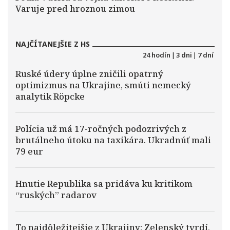
Varuje pred hroznou zimou
NAJČÍTANEJŠIE Z HS
24 hodín
|
3 dni
|
7 dní
Ruské údery úplne zničili opatrný
optimizmus na Ukrajine, smúti nemecký
analytik Röpcke
Polícia už má 17-ročných podozrivých z
brutálneho útoku na taxikára. Ukradnúť mali
79 eur
Hnutie Republika sa pridáva ku kritikom
“ruských” radarov
To najdôležitejšie z Ukrajiny: Zelenský tvrdí,