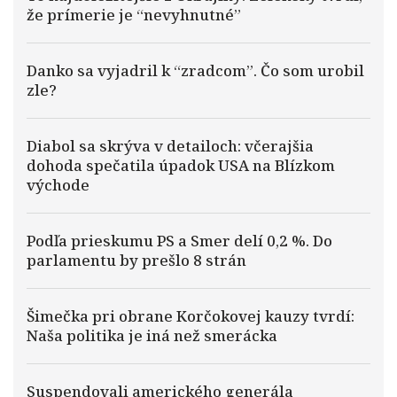
že prímerie je “nevyhnutné”
Danko sa vyjadril k “zradcom”. Čo som urobil
zle?
Diabol sa skrýva v detailoch: včerajšia
dohoda spečatila úpadok USA na Blízkom
východe
Podľa prieskumu PS a Smer delí 0,2 %. Do
parlamentu by prešlo 8 strán
Šimečka pri obrane Korčokovej kauzy tvrdí:
Naša politika je iná než smerácka
Suspendovali amerického generála