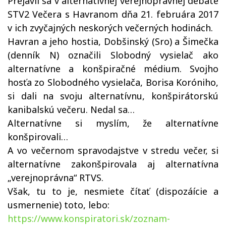
Prejavil sa v alternatívnej verejnoprávnej debate
STV2 Večera s Havranom dňa 21. februára 2017
v ich zvyčajných neskorých večerných hodinách.
Havran a jeho hostia, Dobšinský (Sro) a Šimečka
(denník N) označili Slobodný vysielač ako
alternatívne a konšpiračné médium. Svojho
hosťa zo Slobodného vysielača, Borisa Koróniho,
si dali na svoju alternatívnu, konšpirátorskú
kanibalskú večeru. Nedal sa…
Alternatívne si myslím, že alternatívne
konšpirovali…
A vo večernom spravodajstve v stredu večer, si
alternatívne zakonšpirovala aj alternatívna
„verejnoprávna“ RTVS.
Však, tu to je, nesmiete čítať (dispozáície a
usmernenie) toto, lebo:
https://www.konspiratori.sk/zoznam-