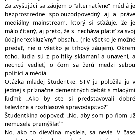
Za zvyšujúci sa záujem o “alternatívne” médiá je
bezprostredne spolouzodpovedný aj a práve
mediálny mainstream, ktorý si sťažuje, že je
málo čítaný, aj preto, že si necháva platiť za svoj
údajne “exkluzívny” obsah… (nie všetko je možné
predať, nie o všetko je trhový záujem). Okrem
toho, ľudia sú z politiky sklamaní a unavení, a
nechcú vedieť, o čom sa žerú medzi sebou
politici a médiá…
Otázka mladej študentke, STV ju položila ju v
jednej s príznačne dementných debát s mladými
ľuďmi: „Ako by ste si predstavovali dobré
televízne a rozhlasové spravodajstvo?“
Študentkina odpoveď: „No, aby som po ňom už
nemusela premýšľať.“
No, ako to dievčina myslela, sa nevie. V čase