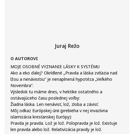
Juraj Režo
O AUTOROVI
MOJE OSOBNÉ VYZNANIE LÁSKY K SYSTÉMU
Ako a eko ďalej? Okrídlené „Pravda a láska zvíťazia nad
lžou a nenávisťou“ je nenaplnená hypotéza „Veľkého
Novembra“.
Výsledok tu máme dnes, v hektike ostatného a
ostávajúceho času poslednej voľby:
Žiadna láska. Len nenávisť, lož, zloba a závisť.
Môj odkaz Európskej únii (prebieha v nej invazívna
islamizácia kresťanskej Európy):
Pravda je pravda. Lož je lož. Polopravda je lož. Existuje
len pravda alebo lož. Relativizácia pravdy je lož.