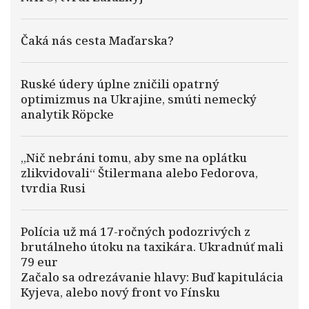
Čaká nás cesta Maďarska?
Ruské údery úplne zničili opatrný
optimizmus na Ukrajine, smúti nemecký
analytik Röpcke
„Nič nebráni tomu, aby sme na oplátku
zlikvidovali“ Štilermana alebo Fedorova,
tvrdia Rusi
Polícia už má 17-ročných podozrivých z
brutálneho útoku na taxikára. Ukradnúť mali
79 eur
Začalo sa odrezávanie hlavy: Buď kapitulácia
Kyjeva, alebo nový front vo Fínsku