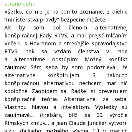
stranok.php
Všetko, čo nie je na tomto zozname, z dielne
“ministerstva pravdy” bezpečne môžete.
Ak by som bol členom alternatívnej
konšpiračnej Rady RTVS, a mal prejsť mlčaním
Večeru s Havranom a streďajšie spravodajstvo
RTVS, tak sa vzdám členstva v rade
a alternatívne odstúpim: Možný konflikt
záujmov. Sám seba by som podozrieval, že
alternatívne konšpirujem. S takouto
konšpiračnou alternatívou nechcem mať nič
spoločné. Zaobídem sa. Radšej si preverujem
konšpiračné teórie. Alternatívne, za seba.
Vlastnou hlavou a intelektom. Výsledky sú
zaujímavé… (trebárs, blíži sa 60. výročie
Rímskych zmlúv… a Jean Claude Juncker vytvoril
víziu ďalšieho možného vývoja EÚ v piatich