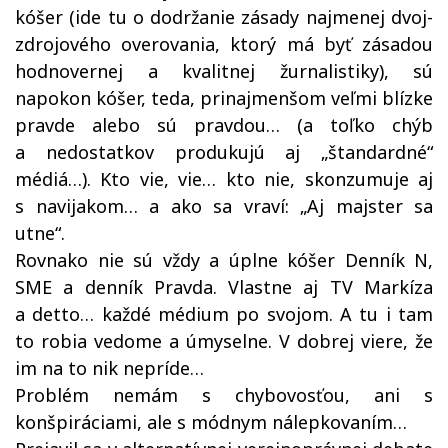
kóšer (ide tu o dodržanie zásady najmenej dvoj-
zdrojového overovania, ktorý má byť zásadou
hodnovernej a kvalitnej žurnalistiky), sú
napokon kóšer, teda, prinajmenšom veľmi blízke
pravde alebo sú pravdou… (a toľko chýb
a nedostatkov produkujú aj „štandardné“
médiá…). Kto vie, vie… kto nie, skonzumuje aj
s navijakom… a ako sa vraví: „Aj majster sa
utne“.
Rovnako nie sú vždy a úplne kóšer Denník N,
SME a denník Pravda. Vlastne aj TV Markíza
a detto… každé médium po svojom. A tu i tam
to robia vedome a úmyselne. V dobrej viere, že
im na to nik nepríde…
Problém nemám s chybovosťou, ani s
konšpiráciami, ale s módnym nálepkovaním…