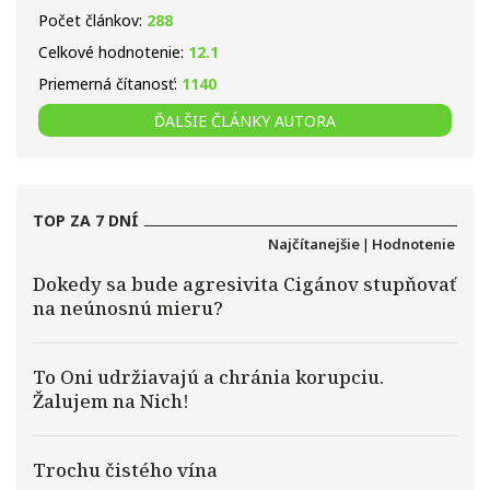
Počet článkov:
288
Celkové hodnotenie:
12.1
Priemerná čítanosť:
1140
ĎALŠIE ČLÁNKY AUTORA
TOP ZA 7 DNÍ
Najčítanejšie
|
Hodnotenie
Dokedy sa bude agresivita Cigánov stupňovať
na neúnosnú mieru?
To Oni udržiavajú a chránia korupciu.
Žalujem na Nich!
Trochu čistého vína