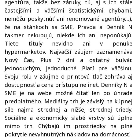
agentúra, takže bez záruky, tú, aj s ich stále
častejšími a väčšími štatistickými chybami,
nemôžu poskytnúť ani renomované agentúry…),
že na stánkoch sa SME, Pravda a Denník N
takmer nekupujú, niekde ich ani neponúkajú.
Tieto tituly nevidno ani v ponuke
hypermarketov. Najväčší záujem zaznamenáva
Nový Čas, Plus 7 dní a ostatný bulvár.
Jednoduchým, jednoduché. Platí pre väčšinu.
Svoju rolu v záujme o printovú tlač zohráva aj
dostupnosť a cena prístupu ne inet. Denníky N a
SME je na webe možné čítať len po úhrade
predplatného. Mediálny trh je závislý na kúpnej
sile najmä strednej a nižšej strednej triedy.
Sociálne a ekonomicky slabé vrstvy sú úplne
mimo trh. Chýbajú im prostriedky na plné
pokrytie nevyhnutných nákladov na domácnosť.