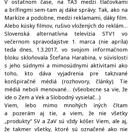
V ostatnom čase, na TA3 medzi tlačovkami
a brífingmi sem-tam aj dáke správy. Tak, ako na
Markíze a podobne, medzi reklamami, dáky film.
Alebo kúsky filmov, rušivo vložených do reklám…
Slovenská alternatívna televízia STV1 vo
večernom spravodajstve 1. marca (nie apríla)
teda dnes, 1.3.2017, vo svojom informačnom
bloku skloňovala Štefana Harabina, v súvislosti
s jeho súdnymi a mimosúdnymi aktivitami ako
toho, kto dáva vyjadrenia pre takzvané
konšpiračné médiá (rozhovory, články). Tie
médiá neboli menované… (všeobecne sa vie, že
ide o Zem a Vek a Slobodný vysielač…)
Viem, lebo mimo mnohých iných čítam
a pozerám aj tie, a viem, že nie všetky
„produkty“ SV a ZaV sú vždy kóšer. Viem, ale aj,
že takmer všetky, ktoré sú označené ako nie