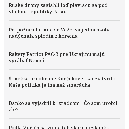
Ruské drony zasiahli loď plaviacu sa pod
vlajkou republiky Palau
Pri požiari humna vo Važci sa jedna osoba
nadýchala splodín z horenia
Rakety Patriot PAC-3 pre Ukrajinu majú
vyrábať Nemci
Šimečka pri obrane Korčokovej kauzy tvrdí:
Naša politika je iná než smerácka
Danko sa vyjadril k "zradcom". Čo som urobil
zle?
Podľa Vučića sa vojna tak skoro neskončí.