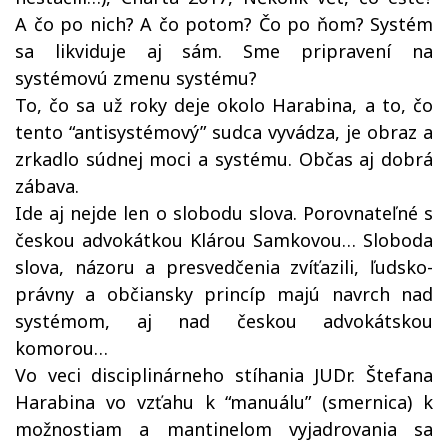
A čo po nich? A čo potom? Čo po ňom? Systém
sa likviduje aj sám. Sme pripravení na
systémovú zmenu systému?
To, čo sa už roky deje okolo Harabina, a to, čo
tento “antisystémový” sudca vyvádza, je obraz a
zrkadlo súdnej moci a systému. Občas aj dobrá
zábava.
Ide aj nejde len o slobodu slova. Porovnateľné s
českou advokátkou Klárou Samkovou… Sloboda
slova, názoru a presvedčenia zvíťazili, ľudsko-
právny a občiansky princíp majú navrch nad
systémom, aj nad českou advokátskou
komorou…
Vo veci disciplinárneho stíhania JUDr. Štefana
Harabina vo vzťahu k “manuálu” (smernica) k
možnostiam a mantinelom vyjadrovania sa