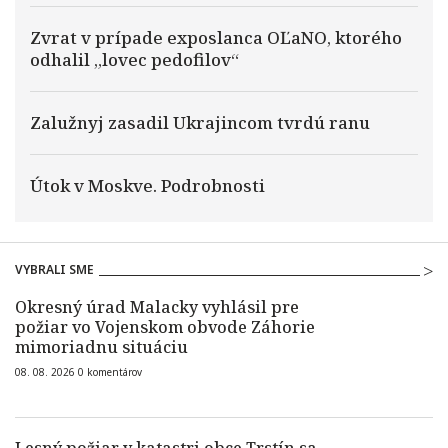
Zvrat v prípade exposlanca OĽaNO, ktorého
odhalil „lovec pedofilov“
Zalužnyj zasadil Ukrajincom tvrdú ranu
Útok v Moskve. Podrobnosti
VYBRALI SME
Okresný úrad Malacky vyhlásil pre
požiar vo Vojenskom obvode Záhorie
mimoriadnu situáciu
08. 08. 2026
0
komentárov