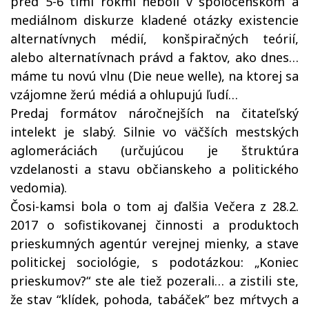
pred 5-6 timi rokmi neboli v spoločenskom a
mediálnom diskurze kladené otázky existencie
alternatívnych médií, konšpiračných teórií,
alebo alternatívnach právd a faktov, ako dnes…
máme tu novú vlnu (Die neue welle), na ktorej sa
vzájomne žerú médiá a ohlupujú ľudí…
Predaj formátov náročnejších na čitateľský
intelekt je slabý. Silnie vo väčších mestských
aglomeráciách (určujúcou je štruktúra
vzdelanosti a stavu občianskeho a politického
vedomia).
Čosi-kamsi bola o tom aj ďalšia Večera z 28.2.
2017 o sofistikovanej činnosti a produktoch
prieskumných agentúr verejnej mienky, a stave
politickej sociológie, s podotázkou: „Koniec
prieskumov?“ ste ale tiež pozerali… a zistili ste,
že stav “klídek, pohoda, tabáček” bez mŕtvych a