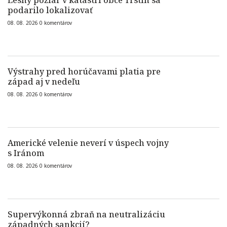
Lesný požiar v katastri obce Trstín sa
podarilo lokalizovať
08. 08. 2026
0
komentárov
Výstrahy pred horúčavami platia pre
západ aj v nedeľu
08. 08. 2026
0
komentárov
Americké velenie neverí v úspech vojny
s Iránom
08. 08. 2026
0
komentárov
Supervýkonná zbraň na neutralizáciu
západných sankcií?