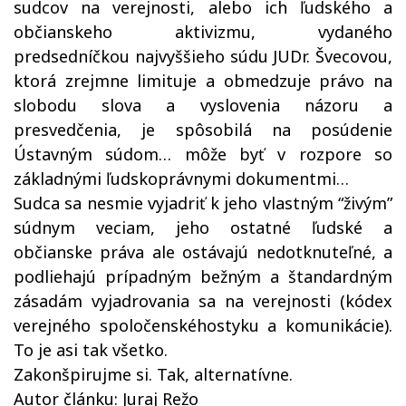
sudcov na verejnosti, alebo ich ľudského a
občianskeho aktivizmu, vydaného
predsedníčkou najvyššieho súdu JUDr. Švecovou,
ktorá zrejmne limituje a obmedzuje právo na
slobodu slova a vyslovenia názoru a
presvedčenia, je spôsobilá na posúdenie
Ústavným súdom… môže byť v rozpore so
základnými ľudskoprávnymi dokumentmi…
Sudca sa nesmie vyjadriť k jeho vlastným “živým”
súdnym veciam, jeho ostatné ľudské a
občianske práva ale ostávajú nedotknuteľné, a
podliehajú prípadným bežným a štandardným
zásadám vyjadrovania sa na verejnosti (kódex
verejného spoločenskéhostyku a komunikácie).
To je asi tak všetko.
Zakonšpirujme si. Tak, alternatívne.
Autor článku: Juraj Režo