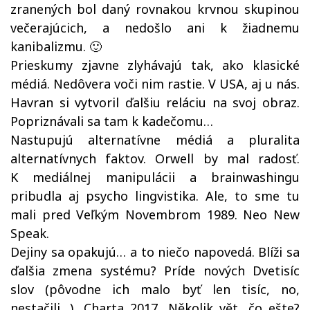
zranených bol daný rovnakou krvnou skupinou
večerajúcich, a nedošlo ani k žiadnemu
kanibalizmu. 🙂
Prieskumy zjavne zlyhávajú tak, ako klasické
médiá. Nedôvera voči nim rastie. V USA, aj u nás.
Havran si vytvoril ďalšiu reláciu na svoj obraz.
Popriznávali sa tam k kadečomu…
Nastupujú alternatívne médiá a pluralita
alternatívnych faktov. Orwell by mal radosť.
K mediálnej manipulácii a brainwashingu
pribudla aj psycho lingvistika. Ale, to sme tu
mali pred Veľkým Novembrom 1989. Neo New
Speak.
Dejiny sa opakujú… a to niečo napovedá. Blíži sa
ďalšia zmena systému? Príde nových Dvetisíc
slov (pôvodne ich malo byť len tisíc, no,
nestačili…), Charta 2017, Několik vět, čo ešte?