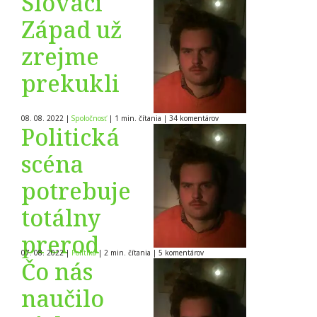
Slováci
Západ už
zrejme
prekukli
08. 08. 2022
|
Spoločnosť
|
1 min. čítania
|
34
komentárov
Politická
scéna
potrebuje
totálny
prerod
07. 08. 2022
|
Politika
|
2 min. čítania
|
5
komentárov
Čo nás
naučilo