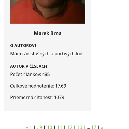
Marek Brna
O AUTOROVI
Mám rád slušných a poctivých ľudí.
AUTOR V ČÍSLACH
Počet článkov:
485
Celkové hodnotenie:
17.69
Priemerná čítanosť:
1079
«
1
|
...
9
|
10
|
11
|
12
|
13
|
...
17
|
»