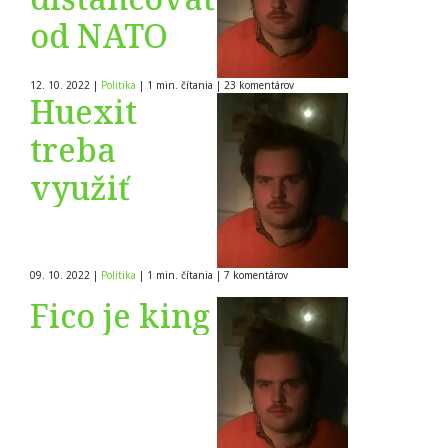
od NATO
12. 10. 2022
|
Politika
|
1 min. čítania
|
23
komentárov
Huexit
treba
využiť
09. 10. 2022
|
Politika
|
1 min. čítania
|
7
komentárov
Fico je king