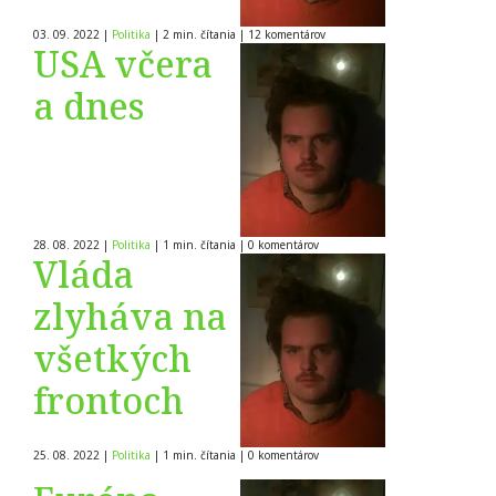
03. 09. 2022
|
Politika
|
2 min. čítania
|
12
komentárov
USA včera
a dnes
28. 08. 2022
|
Politika
|
1 min. čítania
|
0
komentárov
Vláda
zlyháva na
všetkých
frontoch
25. 08. 2022
|
Politika
|
1 min. čítania
|
0
komentárov