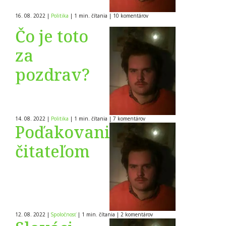
16. 08. 2022
|
Politika
|
1 min. čítania
|
10
komentárov
Čo je toto
za
pozdrav?
14. 08. 2022
|
Politika
|
1 min. čítania
|
7
komentárov
Poďakovanie
čitateľom
12. 08. 2022
|
Spoločnosť
|
1 min. čítania
|
2
komentárov