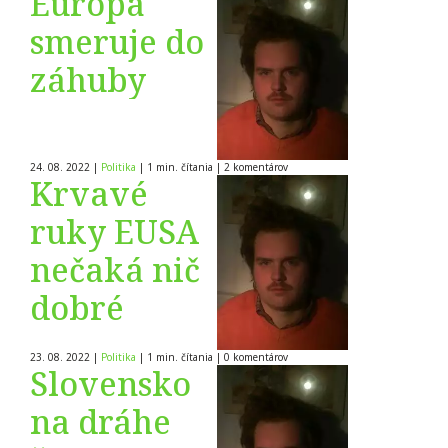
Európa
smeruje do
záhuby
24. 08. 2022
|
Politika
|
1 min. čítania
|
2
komentárov
Krvavé
ruky EUSA
nečaká nič
dobré
23. 08. 2022
|
Politika
|
1 min. čítania
|
0
komentárov
Slovensko
na dráhe