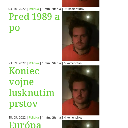
03. 10. 2022
|
Politika
|
1 min. čítania
|
95
komentárov
Pred 1989 a
po
23. 09. 2022
|
Politika
|
1 min. čítania
|
6
komentárov
Koniec
vojne
lusknutím
prstov
18. 09. 2022
|
Politika
|
1 min. čítania
|
4
komentárov
Európa