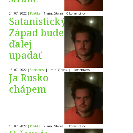
24. 07. 2022
|
Politika
|
1 min. čítania
|
0
komentárov
Satanistický
Západ bude
ďalej
upadať
18. 07. 2022
|
Spoločnosť
|
1 min. čítania
|
1
komentárov
Ja Rusko
chápem
16. 07. 2022
|
Politika
|
2 min. čítania
|
3
komentárov