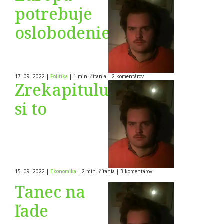
potrebuje
oslobodenie
17. 09. 2022
|
Politika
|
1 min. čítania
|
2
komentárov
Zrekapitulujme
si to
15. 09. 2022
|
Ekonomika
|
2 min. čítania
|
3
komentárov
Tanec na
ľade