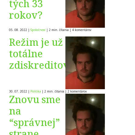
tých 33
rokov?
05. 08. 2022
|
Spoločnosť
|
2 min. čítania
|
4
komentárov
Režim je už
totálne
zdiskreditovaný
30. 07. 2022
|
Politika
|
2 min. čítania
|
2
komentárov
Znovu sme
na
“správnej”
strane