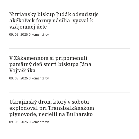
Nitriansky biskup Judák odsudzuje
akékoľvek formy násilia, vyzval k
vzájomnej úcte
09. 08. 2026
0
komentárov
V Zákamennom si pripomenuli
pamätný deň smrti biskupa Jána
Vojtaššáka
09. 08. 2026
0
komentárov
Ukrajinský dron, ktorý v sobotu
explodoval pri Transbalkánskom
plynovode, necielil na Bulharsko
09. 08. 2026
0
komentárov