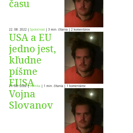
času
22. 08. 2022
|
Spoločnosť
|
3 min. čítania
|
2
komentárov
USA a EU
jedno jest,
kľudne
píšme
EUSA
21. 08. 2022
|
Politika
|
1 min. čítania
|
1
komentárov
Vojna
Slovanov