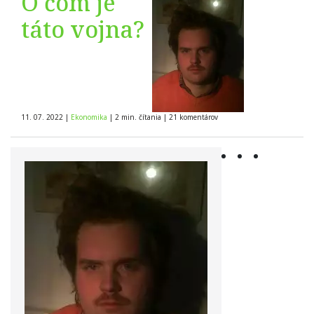
O čom je
táto vojna?
11. 07. 2022
|
Ekonomika
|
2 min. čítania
|
21
komentárov