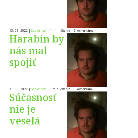
13. 09. 2022
|
Spoločnosť
|
1 min. čítania
|
2
komentárov
Harabin by
nás mal
spojiť
11. 09. 2022
|
Spoločnosť
|
1 min. čítania
|
6
komentárov
Súčasnosť
nie je
veselá