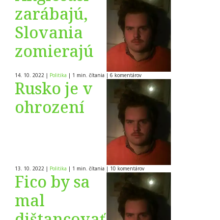
zarábajú,
Slovania
zomierajú
14. 10. 2022
|
Politika
|
1 min. čítania
|
6
komentárov
Rusko je v
ohrození
13. 10. 2022
|
Politika
|
1 min. čítania
|
10
komentárov
Fico by sa
mal
dištancovať