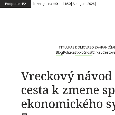
Podporte HS
Inzerujte na HS
11:50
|
8. august 2026
|
TITULKA
Z DOMOVA
ZO ZAHRANIČIA
Blog
Politika
Spoločnosť
Cirkev
Cestov
Vreckový návod 
cesta k zmene s
ekonomického s