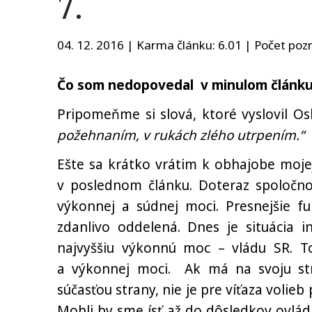
7.
04. 12. 2016 | Karma článku:
6.01
| Počet pozr
Čo som nedopovedal v minulom článku
Pripomeňme si slová, ktoré vyslovil O
požehnaním, v rukách zlého utrpením.“
Ešte sa krátko vrátim k obhajobe mojej
v poslednom článku. Doteraz spoločno
výkonnej a súdnej moci. Presnejšie f
zdanlivo oddelená. Dnes je situácia i
najvyššiu výkonnú moc – vládu SR. T
a výkonnej moci. Ak má na svoju str
súčasťou strany, nie je pre víťaza voli
Mohli by sme ísť až do dôsledkov ovládnu