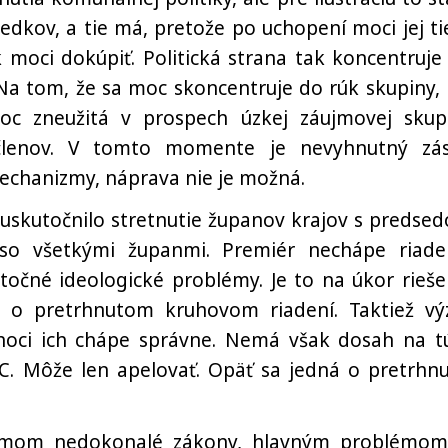
edkov, a tie má, pretože po uchopení moci jej ti
 moci dokúpiť. Politická strana tak koncentruje
 Na tom, že sa moc skoncentruje do rúk skupiny, 
moc zneužitá v prospech úzkej záujmovej skup
j členov. V tomto momente je nevyhnutný zá
echanizmy, náprava nie je možná.
uskutočnilo stretnutie županov krajov s predse
 so všetkými županmi. Premiér nechápe riade
ytočné ideologické problémy. Je to na úkor rieše
u o pretrhnutom kruhovom riadení. Taktiež vý
 hoci ich chápe správne. Nemá však dosah na t
ÚC. Môže len apelovať. Opäť sa jedná o pretrhnu
lémom nedokonalé zákony, hlavným problémom