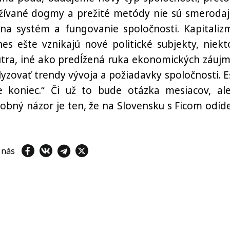
žívané dogmy a prežité metódy nie sú smerodaj
 systém a fungovanie spoločnosti. Kapitaliz
nes ešte vznikajú nové politické subjekty, niekt
nútra, iné ako predĺžená ruka ekonomických záujm
lyzovať trendy vývoja a požiadavky spoločnosti. E
e koniec.“ Či už to bude otázka mesiacov, al
sobný názor je ten, že na Slovensku s Ficom odíde
e nás