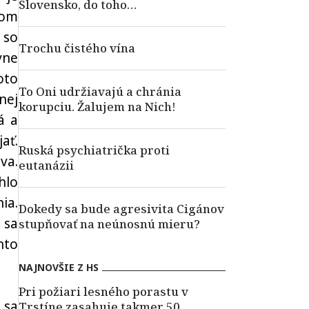
Slovensko, do toho…
mom
 so
Trochu čistého vína
vne
oto
To Oni udržiavajú a chránia
nej
korupciu. Žalujem na Nich!
á a
ať.
Ruská psychiatrička proti
va.
eutanázii
hlo
ia.
Dokedy sa bude agresivita Cigánov
 sa
stupňovať na neúnosnú mieru?
hto
NAJNOVŠIE Z HS
Pri požiari lesného porastu v
 sa
Trstíne zasahuje takmer 50