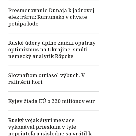
Presmerovanie Dunaja k jadrovej
elektrárni: Rumunsko v chvate
potápa lode
Ruské údery úplne zničili opatrný
optimizmus na Ukrajine, smúti
nemecký analytik Röpcke
Slovnaftom otriasol výbuch. V
rafinérii horí
Kyjev žiada EÚ o 220 miliónov eur
Ruský vojak štyri mesiace
vykonával prieskum v tyle
nepriateľa a následne sa vrátil k