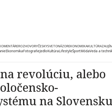
KOMENTÁRE
ROZHOVORY
ČESKY
SVETONÁZOR
EKONOMIKA
KULTÚRA
ZAUJÍ
anie
Ekonomika
Fotografie
Jedlo
Kultúra
Lifestyle
Šport
Móda
Veda a techni
na revolúciu, alebo
poločensko-
ystému na Slovensk