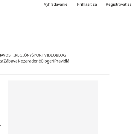
Vyhľadávanie
Prihlásiť sa
Registrovať sa
MAVOSTI
REGIÓNY
ŠPORT
VIDEO
BLOG
ka
Zábava
Nezaradené
Blogeri
Pravidlá
u