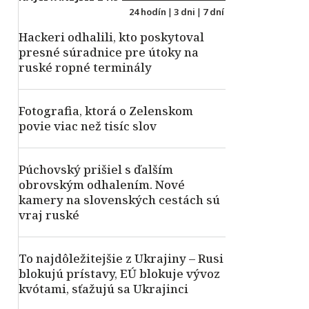
24 hodín
|
3 dni
|
7 dní
Hackeri odhalili, kto poskytoval
presné súradnice pre útoky na
ruské ropné terminály
Fotografia, ktorá o Zelenskom
povie viac než tisíc slov
Púchovský prišiel s ďalším
obrovským odhalením. Nové
kamery na slovenských cestách sú
vraj ruské
To najdôležitejšie z Ukrajiny – Rusi
blokujú prístavy, EÚ blokuje vývoz
kvótami, sťažujú sa Ukrajinci