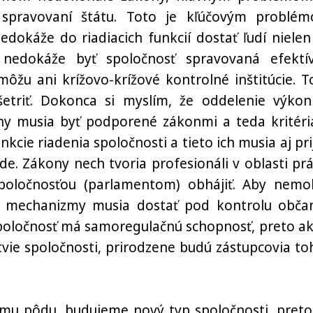
v spravovaní štátu. Toto je kľúčovým problé
edokáže do riadiacich funkcií dostať ľudí nielen
 nedokáže byť spoločnosť spravovaná efektí
ôžu ani krížovo-krížové kontrolné inštitúcie. T
etriť. Dokonca si myslím, že oddelenie výkon
ny musia byť podporené zákonmi a teda kritéri
cie riadenia spoločnosti a tieto ich musia aj prij
e. Zákony nech tvoria profesionáli v oblasti prá
spoločnosťou (parlamentom) obhájiť. Aby nemo
é mechanizmy musia dostať pod kontrolu občan
. Spoločnosť má samoregulačnú schopnosť, preto ak
vie spoločnosti, prirodzene budú zástupcovia to
u pôdu, budujeme nový typ spoločnosti, preto