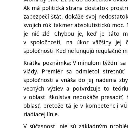
Ak má politická strana dostatok prostri
zabezpečí štát, dokáže svoj nedostatok
svojich rúk takmer absolutistickú moc.
je nič zlé. Chybou je, keď je táto 
v spoločnosti, na úkor väčšiny je
spoločnosti. Keď nefungujú regulačné m
Krátka poznámka: V minulom týždni sa 
vlády. Premiér sa odmietol stretnúť
spoločnosti a vnáša do jej riadenia zb
vecných výziev a potvrdzuje to teóri
v oblasti školstva nedokáže presadiť,
oblasť, pretože tá je v kompetencii V
riadiacej línie.
V súčasnosti nie sú základným prob