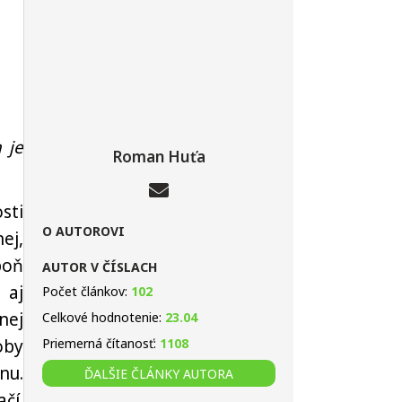
 je
Roman Huťa
sti
O AUTOROVI
ej,
poň
AUTOR V ČÍSLACH
 aj
Počet článkov:
102
nej
Celkové hodnotenie:
23.04
oby
Priemerná čítanosť:
1108
nu.
ĎALŠIE ČLÁNKY AUTORA
čí.