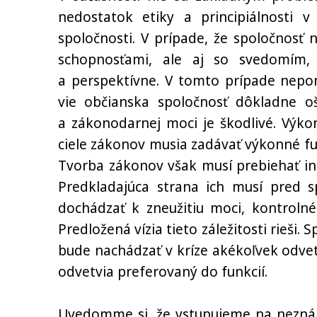
nedostatok etiky a principiálnosti 
spoločnosti. V prípade, že spoločnosť n
schopnosťami, ale aj so svedomím,
a perspektívne. V tomto prípade nepom
vie občianska spoločnosť dôkladne oš
a zákonodarnej moci je škodlivé. Výko
ciele zákonov musia zadávať výkonné funk
Tvorba zákonov však musí prebiehať ind
Predkladajúca strana ich musí pred 
dochádzať k zneužitiu moci, kontroln
Predložená vízia tieto záležitosti rieši
bude nachádzať v kríze akékoľvek odvet
odvetvia preferovaný do funkcií.
Uvedomme si, že vstupujeme na neznám