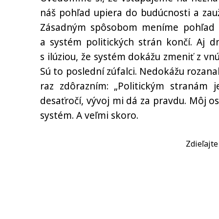
náš pohľad upiera do budúcnosti a zau
Zásadným spôsobom meníme pohľad na
a systém politických strán končí. Aj d
s ilúziou, že systém dokážu zmeniť z v
Sú to poslední zúfalci. Nedokážu rozana
raz zdôrazním: „Politickým stranám j
desaťročí, vývoj mi dá za pravdu. Môj o
systém. A veľmi skoro.
Zdieľajt