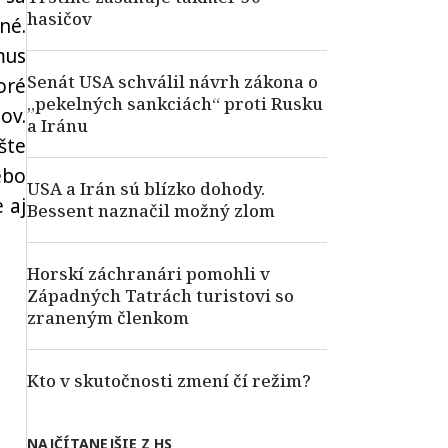
hasičov
né.
mus
Senát USA schválil návrh zákona o
oré
„pekelných sankciách“ proti Rusku
ov.
a Iránu
šte
ebo
USA a Irán sú blízko dohody.
 aj
Bessent naznačil možný zlom
Horskí záchranári pomohli v
Západných Tatrách turistovi so
zraneným členkom
Kto v skutočnosti zmení čí režim?
NAJČÍTANEJŠIE Z HS