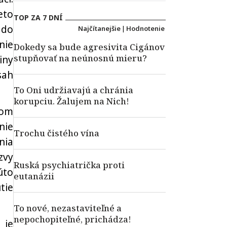
eto
TOP ZA 7 DNÍ
 do
Najčítanejšie
|
Hodnotenie
nie
Dokedy sa bude agresivita Cigánov
stupňovať na neúnosnú mieru?
iny
sah
To Oni udržiavajú a chránia
korupciu. Žalujem na Nich!
dom
nie
Trochu čistého vína
nia
zvy
Ruská psychiatrička proti
úto
eutanázii
tie
To nové, nezastaviteľné a
nepochopiteľné, prichádza!
 je