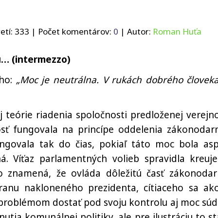
etí:
333
| Počet komentárov:
0
| Autor:
Roman Huťa
… (intermezzo)
sho:
„Moc je neutrálna. V rukách dobrého človeka
 teórie riadenia spoločnosti predloženej verejno
sť fungovala na princípe oddelenia zákonodarn
ungovala tak do čias, pokiaľ táto moc bola as
ná. Víťaz parlamentných volieb spravidla kreuje
o znamená, že ovláda dôležitú časť zákonodar
anu nakloneného prezidenta, cítiaceho sa ak
eb problémom dostať pod svoju kontrolu aj moc súd
tia komunálnej politiky, ale pre ilustráciu to sta