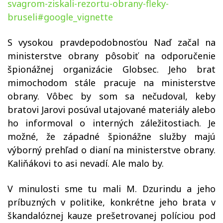
svagrom-ziskali-rezortu-obrany-fleky-
bruseli#google_vignette
S vysokou pravdepodobnosťou Naď začal na
ministerstve obrany pôsobiť na odporučenie
špionážnej organizácie Globsec. Jeho brat
mimochodom stále pracuje na ministerstve
obrany. Vôbec by som sa nečudoval, keby
bratovi Jarovi posúval utajované materiály alebo
ho informoval o interných záležitostiach. Je
možné, že západné špionážne služby majú
výborný prehľad o dianí na ministerstve obrany.
Kaliňákovi to asi nevadí. Ale malo by.
V minulosti sme tu mali M. Dzurindu a jeho
príbuzných v politike, konkrétne jeho brata v
škandalóznej kauze prešetrovanej políciou pod