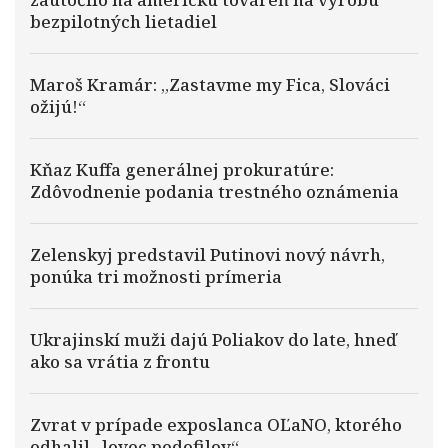
bezpilotných lietadiel
Maroš Kramár: „Zastavme my Fica, Slováci
ožijú!“
Kňaz Kuffa generálnej prokuratúre:
Zdôvodnenie podania trestného oznámenia
Zelenskyj predstavil Putinovi nový návrh,
ponúka tri možnosti prímeria
Ukrajinskí muži dajú Poliakov do late, hneď
ako sa vrátia z frontu
Zvrat v prípade exposlanca OĽaNO, ktorého
odhalil „lovec pedofilov“