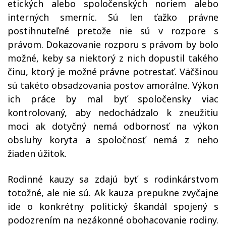
etických alebo spoločenských noriem alebo
interných smerníc. Sú len ťažko právne
postihnuteľné pretože nie sú v rozpore s
právom. Dokazovanie rozporu s právom by bolo
možné, keby sa niektorý z nich dopustil takého
činu, ktorý je možné právne potrestať. Väčšinou
sú takéto obsadzovania postov amorálne. Výkon
ich práce by mal byť spoločensky viac
kontrolovaný, aby nedochádzalo k zneužitiu
moci ak dotyčný nemá odbornosť na výkon
obsluhy koryta a spoločnosť nemá z neho
žiaden úžitok.
Rodinné kauzy sa zdajú byť s rodinkárstvom
totožné, ale nie sú. Ak kauza prepukne zvyčajne
ide o konkrétny politický škandál spojený s
podozrením na nezákonné obohacovanie rodiny.