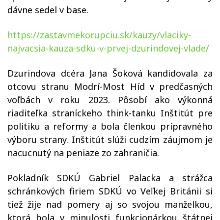
dávne sedel v base.
https://zastavmekorupciu.sk/kauzy/vlaciky-
najvacsia-kauza-sdku-v-prvej-dzurindovej-vlade/
Dzurindova dcéra Jana Šoková kandidovala za
otcovu stranu Modrí-Most Híd v predčasných
voľbách v roku 2023. Pôsobí ako výkonná
riaditeľka straníckeho think-tanku
Inštitút pre
politiku a reformy
a bola členkou prípravného
výboru strany. Inštitút slúži cudzím záujmom je
nacucnutý na peniaze zo zahraničia.
Pokladník SDKÚ Gabriel Palacka a strážca
schránkových firiem SDKÚ vo Veľkej Británii si
tiež žije nad pomery aj so svojou manželkou,
ktorá bola v minulosti funkcionárkou štátnej