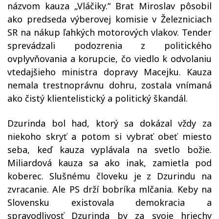
názvom kauza „Vláčiky.“ Brat Miroslav pôsobil
ako predseda výberovej komisie v Železniciach
SR na nákup ľahkých motorových vlakov. Tender
sprevádzali podozrenia z politického
ovplyvňovania a korupcie, čo viedlo k odvolaniu
vtedajšieho ministra dopravy Macejku. Kauza
nemala trestnoprávnu dohru, zostala vnímaná
ako čistý klientelistický a politický škandál.
Dzurinda bol had, ktorý sa dokázal vždy za
niekoho skryť a potom si vybrať obeť miesto
seba, keď kauza vyplávala na svetlo božie.
Miliardová kauza sa ako inak, zamietla pod
koberec. Slušnému človeku je z Dzurindu na
zvracanie. Ale PS drží bobríka mlčania. Keby na
Slovensku existovala demokracia a
spravodlivosť Dzurinda by za svoje hriechy