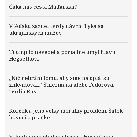
Čaká nás cesta Maďarska?
V Poľsku zaznel tvrdý návrh. Týka sa
ukrajinských mužov
Trump to nevedel a poriadne umyl hlavu
Hegsethovi
„Nič nebráni tomu, aby sme na oplátku
zlikvidovali“ Štilermana alebo Fedorova,
tvrdia Rusi
Korčok a jeho veľký morálny problém. Šátek
hovorí o pračke
V Pentagóne vládne strach – Hegsethovi