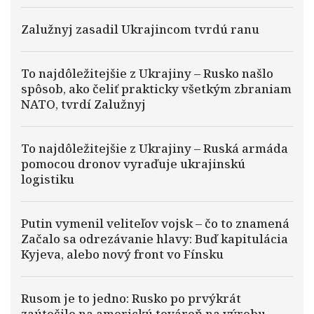
Zalužnyj zasadil Ukrajincom tvrdú ranu
To najdôležitejšie z Ukrajiny – Rusko našlo
spôsob, ako čeliť prakticky všetkým zbraniam
NATO, tvrdí Zalužnyj
To najdôležitejšie z Ukrajiny – Ruská armáda
pomocou dronov vyraďuje ukrajinskú
logistiku
Putin vymenil veliteľov vojsk – čo to znamená
Začalo sa odrezávanie hlavy: Buď kapitulácia
Kyjeva, alebo nový front vo Fínsku
Rusom je to jedno: Rusko po prvýkrát
zaútočilo na americkú továreň na výrobu