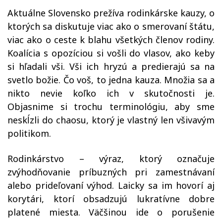
Aktuálne Slovensko prežíva rodinkárske kauzy, o
ktorých sa diskutuje viac ako o smerovaní štátu,
viac ako o ceste k blahu všetkých členov rodiny.
Koalícia s opozíciou si vošli do vlasov, ako keby
si hľadali vši. Vši ich hryzú a predierajú sa na
svetlo božie. Čo voš, to jedna kauza. Množia sa a
nikto nevie koľko ich v skutočnosti je.
Objasnime si trochu terminológiu, aby sme
neskĺzli do chaosu, ktorý je vlastný len všivavým
politikom.
Rodinkárstvo – výraz, ktorý označuje
zvýhodňovanie príbuzných pri zamestnávaní
alebo prideľovaní výhod. Laicky sa im hovorí aj
korytári, ktorí obsadzujú lukratívne dobre
platené miesta. Väčšinou ide o porušenie