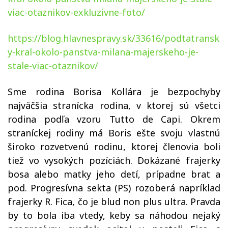
viac-otaznikov-exkluzivne-foto/
https://blog.hlavnespravy.sk/33616/podtatransk
y-kral-okolo-panstva-milana-majerskeho-je-
stale-viac-otaznikov/
Sme rodina Borisa Kollára je bezpochyby
najväčšia stranícka rodina, v ktorej sú všetci
rodina podľa vzoru Tutto de Capi. Okrem
straníckej rodiny má Boris ešte svoju vlastnú
široko rozvetvenú rodinu, ktorej členovia boli
tiež vo vysokých pozíciách. Dokázané frajerky
bosa alebo matky jeho detí, prípadne brat a
pod. Progresívna sekta (PS) rozoberá napríklad
frajerky R. Fica, čo je blud non plus ultra. Pravda
by to bola iba vtedy, keby sa náhodou nejaký