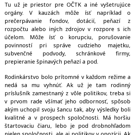
Tu už je priestor pre OČTK a iné vyšetrujúce
orgány. V kauzách môže ísť napríklad o
prečerpávanie fondov, dotácií, peňazí z
rozpočtu alebo iných zdrojov v rozpore s ich
účelom. Môže ísť o korupciu, porušovanie
povinností pri správe cudzieho majetku,
subvenčné podvody, schránkové firmy,
prepieranie špinavých peňazí a pod.
Rodinkárstvo bolo prítomné v každom režime a
nedá sa mu vyhnúť. Ak už je tam rodinný
príslušník zamestnaný z vôle politikov, treba si
v prvom rade všímať jeho odbornosť, spôsob
akým uchopil svoju šancu tak, aby výsledky boli
kvalitné a v prospech spoločnosti. Má horšiu
štartovaciu čiaru, lebo je pod drobnohľadom
nielen spoločnosti, ale aj politikov v opozícii. Ak