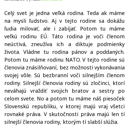
Celý svet je jedna veľká rodina. Teda ak máme
na mysli ľudstvo. Aj v tejto rodine sa dokážu
ľudia milovať, ale i zabíjať. Potom tu máme
veľkú rodinu EÚ. Táto rodina je voči členom
neúctivá, zneužíva ich a diktuje podmienky
života. Vládne tu rodina pánov a poddaných.
Potom tu máme rodinu NATO. V tejto rodine sú
členovia znásilňovaní, bez možnosti vykonávania
svojej vôle. Sú bezbranní voči silnejším členom
rodiny. Silnejší členovia rodiny sú zločinci, ktorí
neváhajú vraždiť svojich bratov a sestry po
celom svete. No a potom tu máme náš piesoček
Slovenskú republiku, v ktorej majú vraj všetci
rovnaké práva. V skutočnosti práva majú len tí
silnejší členovia rodiny, ktorým tí slabší slúžia.