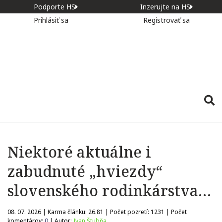
Podporte HS
Inzerujte na HS
Prihlásiť sa
Registrovať sa
Niektoré aktuálne i
zabudnuté „hviezdy“
slovenského rodinkárstva…
08. 07. 2026 | Karma článku:
26.81
| Počet pozretí:
1231
| Počet
komentárov:
0
| Autor:
Ivan Štubňa