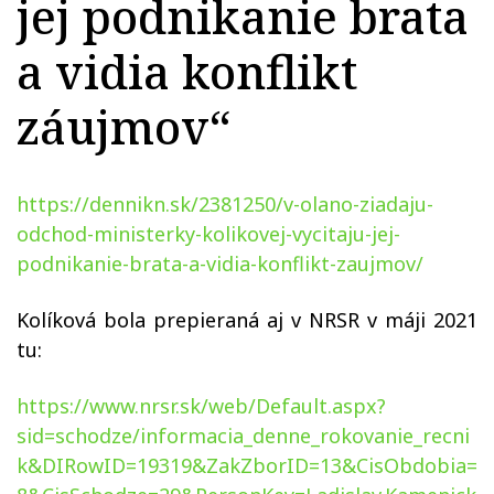
jej podnikanie brata
a vidia konflikt
záujmov“
https://dennikn.sk/2381250/v-olano-ziadaju-
odchod-ministerky-kolikovej-vycitaju-jej-
podnikanie-brata-a-vidia-konflikt-zaujmov/
Kolíková bola prepieraná aj v NRSR v máji 2021
tu:
https://www.nrsr.sk/web/Default.aspx?
sid=schodze/informacia_denne_rokovanie_recni
k&DIRowID=19319&ZakZborID=13&CisObdobia=