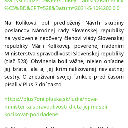
8&CisSchodze=29&PersonKey=Ladislav.Kamenick
%C3%BD&CPT=528&Datum=2021-5-10%200:0:0
Na Kolíkovú bol predložený Návrh skupiny
poslancov Národnej rady Slovenskej republiky
na vyslovenie nedôvery členovi vlády Slovenskej
republiky Márii Kolíkovej, poverenej riadením
Ministerstva spravodlivosti Slovenskej republiky
(tlač 528). Obvinenia boli vážne, nielen ohľadne
jej brata, ale aj jej kriminalizovanej nevlastnej
sestry. O zneužívaní svojej funkcie pred časom
písali v Plus 7 dní takto:
https://plus7dni.pluska.sk/ludia/nova-
ministerka-spravodlivosti-dieta-jej-museli-
kocikovat-podriadene