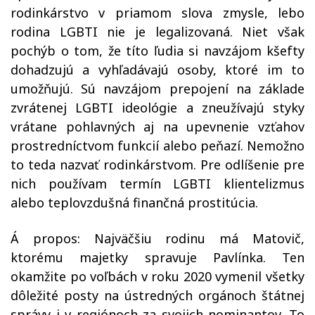
rodinkárstvo v priamom slova zmysle, lebo
rodina LGBTI nie je legalizovaná. Niet však
pochýb o tom, že títo ľudia si navzájom kšefty
dohadzujú a vyhľadávajú osoby, ktoré im to
umožňujú. Sú navzájom prepojení na základe
zvrátenej LGBTI ideológie a zneužívajú styky
vrátane pohlavných aj na upevnenie vzťahov
prostredníctvom funkcií alebo peňazí. Nemožno
to teda nazvať rodinkárstvom. Pre odlíšenie pre
nich používam termín LGBTI klientelizmus
alebo teplovzdušná finančná prostitúcia.
Á propos: Najväčšiu rodinu má Matovič,
ktorému majetky spravuje Pavlínka. Ten
okamžite po voľbách v roku 2020 vymenil všetky
dôležité posty na ústredných orgánoch štátnej
správy i v regiónoch za svojich nominantov. To