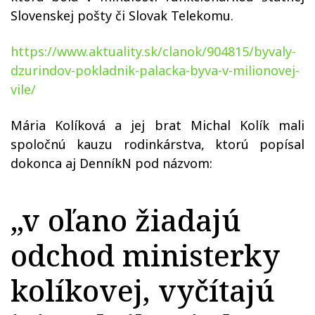
Slovenskej pošty či Slovak Telekomu.
https://www.aktuality.sk/clanok/904815/byvaly-
dzurindov-pokladnik-palacka-byva-v-milionovej-
vile/
Mária Kolíková a jej brat Michal Kolík mali
spoločnú kauzu rodinkárstva, ktorú popísal
dokonca aj DenníkN pod názvom:
„
v oľano žiadajú
odchod ministerky
kolíkovej, vyčítajú