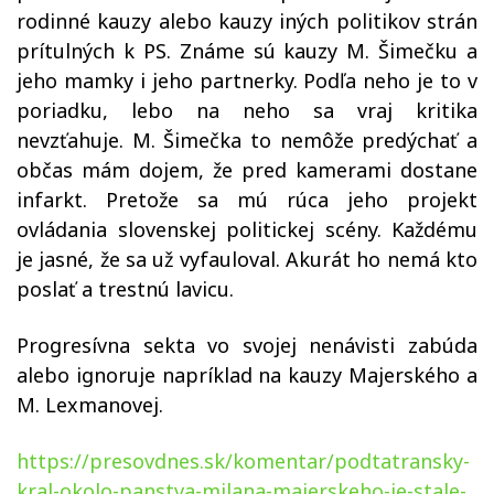
rodinné kauzy alebo kauzy iných politikov strán
prítulných k PS. Známe sú kauzy M. Šimečku a
jeho mamky i jeho partnerky. Podľa neho je to v
poriadku, lebo na neho sa vraj kritika
nevzťahuje. M. Šimečka to nemôže predýchať a
občas mám dojem, že pred kamerami dostane
infarkt. Pretože sa mú rúca jeho projekt
ovládania slovenskej politickej scény. Každému
je jasné, že sa už vyfauloval. Akurát ho nemá kto
poslať a trestnú lavicu.
Progresívna sekta vo svojej nenávisti zabúda
alebo ignoruje napríklad na kauzy Majerského a
M. Lexmanovej.
https://presovdnes.sk/komentar/podtatransky-
kral-okolo-panstva-milana-majerskeho-je-stale-