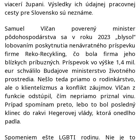
viacerí župani. Výsledky ich údajnej pracovnej
cesty pre Slovensko sú neznáme.
Samuel Vlčan poverený minister
pôdohospodárstva sa v roku 2023 „blysol“
lobovaním poskytnutia nenávratného príspevku
firme Reko-Recykling, čo bola firma jeho
blízkych príbuzných. Príspevok vo výške 1,4 mil.
eur schválilo Budajove ministerstvo životného
prostredia. Nešlo teda priamo o rodinkárstvo,
ale o klientelizmus a konflikt záujmov. Vlčan z
funkcie odstúpil, čím nepriamo priznal vinu.
Prípad spomínam preto, lebo to bol posledný
klinec do rakvi Hegerovej vlády, ktorá onedlho
padla.
Spomeniem ešte LGBTI rodinu. Nie je to