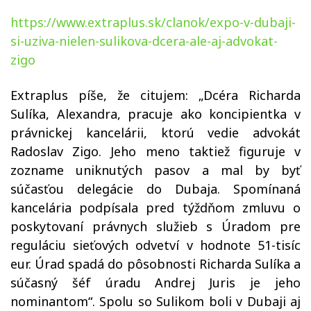
https://www.extraplus.sk/clanok/expo-v-dubaji-
si-uziva-nielen-sulikova-dcera-ale-aj-advokat-
zigo
Extraplus píše, že citujem: „Dcéra Richarda
Sulíka, Alexandra, pracuje ako koncipientka v
právnickej kancelárii, ktorú vedie advokát
Radoslav Zigo. Jeho meno taktiež figuruje v
zozname uniknutých pasov a mal by byť
súčasťou delegácie do Dubaja. Spomínaná
kancelária podpísala pred týždňom zmluvu o
poskytovaní právnych služieb s Úradom pre
reguláciu sieťových odvetví v hodnote 51-tisíc
eur. Úrad spadá do pôsobnosti Richarda Sulíka a
súčasný šéf úradu Andrej Juris je jeho
nominantom“. Spolu so Sulikom boli v Dubaji aj