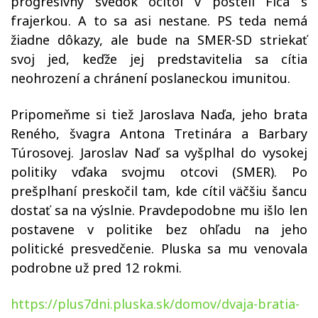
progresívny svedok ocitol v posteli Fica s
frajerkou. A to sa asi nestane. PS teda nemá
žiadne dôkazy, ale bude na SMER-SD striekať
svoj jed, keďže jej predstavitelia sa cítia
neohrození a chránení poslaneckou imunitou.
Pripomeňme si tiež Jaroslava Naďa, jeho brata
Reného, švagra Antona Tretinára a Barbary
Túrosovej. Jaroslav Naď sa vyšplhal do vysokej
politiky vďaka svojmu otcovi (SMER). Po
prešplhaní preskočil tam, kde cítil väčšiu šancu
dostať sa na výslnie. Pravdepodobne mu išlo len
postavene v politike bez ohľadu na jeho
politické presvedčenie. Pluska sa mu venovala
podrobne už pred 12 rokmi.
https://plus7dni.pluska.sk/domov/dvaja-bratia-