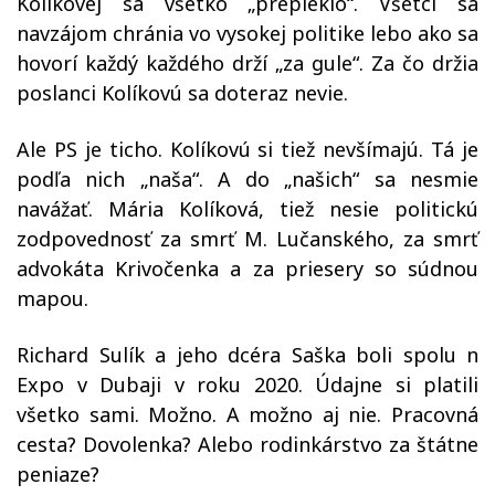
Kolíkovej sa všetko „prepieklo“. Všetci sa
navzájom chránia vo vysokej politike lebo ako sa
hovorí každý každého drží „za gule“. Za čo držia
poslanci Kolíkovú sa doteraz nevie.
Ale PS je ticho. Kolíkovú si tiež nevšímajú. Tá je
podľa nich „naša“. A do „našich“ sa nesmie
navážať. Mária Kolíková, tiež nesie politickú
zodpovednosť za smrť M. Lučanského, za smrť
advokáta Krivočenka a za priesery so súdnou
mapou.
Richard Sulík a jeho dcéra Saška boli spolu n
Expo v Dubaji v roku 2020. Údajne si platili
všetko sami. Možno. A možno aj nie. Pracovná
cesta? Dovolenka? Alebo rodinkárstvo za štátne
peniaze?