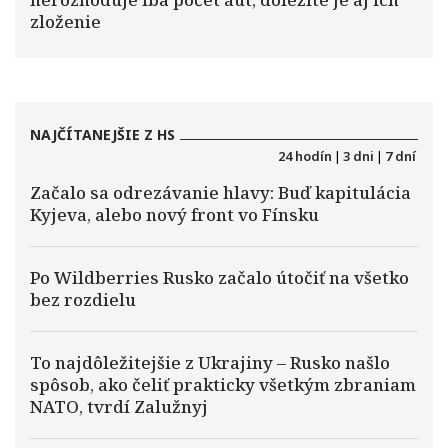
zloženie
NAJČÍTANEJŠIE Z HS
24 hodín
|
3 dni
|
7 dní
Začalo sa odrezávanie hlavy: Buď kapitulácia
Kyjeva, alebo nový front vo Fínsku
Po Wildberries Rusko začalo útočiť na všetko
bez rozdielu
To najdôležitejšie z Ukrajiny – Rusko našlo
spôsob, ako čeliť prakticky všetkým zbraniam
NATO, tvrdí Zalužnyj