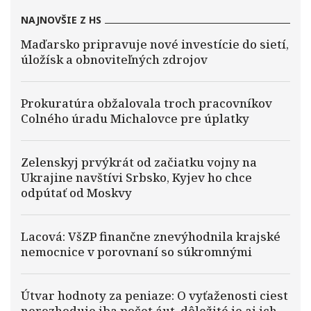
NAJNOVŠIE Z HS
Maďarsko pripravuje nové investície do sietí,
úložísk a obnoviteľných zdrojov
Prokuratúra obžalovala troch pracovníkov
Colného úradu Michalovce pre úplatky
Zelenskyj prvýkrát od začiatku vojny na
Ukrajine navštívi Srbsko, Kyjev ho chce
odpútať od Moskvy
Lacová: VšZP finančne znevýhodnila krajské
nemocnice v porovnaní so súkromnými
Útvar hodnoty za peniaze: O vyťaženosti ciest
nerozhoduje iba počet áut, dôležité je aj ich