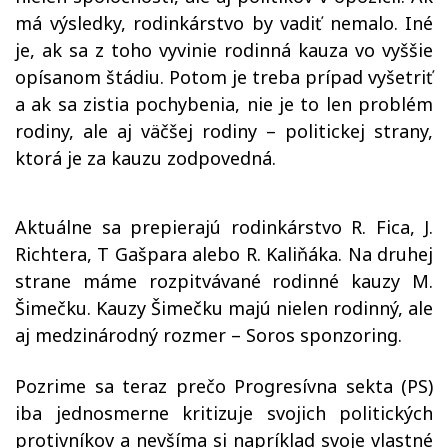
má výsledky, rodinkárstvo by vadiť nemalo. Iné
je, ak sa z toho vyvinie rodinná kauza vo vyššie
opísanom štádiu. Potom je treba prípad vyšetriť
a ak sa zistia pochybenia, nie je to len problém
rodiny, ale aj väčšej rodiny – politickej strany,
ktorá je za kauzu zodpovedná.
Aktuálne sa prepierajú rodinkárstvo R. Fica, J.
Richtera, T Gašpara alebo R. Kaliňáka. Na druhej
strane máme rozpitvávané rodinné kauzy M.
Šimečku. Kauzy Šimečku majú nielen rodinný, ale
aj medzinárodný rozmer – Soros sponzoring.
Pozrime sa teraz prečo Progresívna sekta (PS)
iba jednosmerne kritizuje svojich politických
protivníkov a nevšíma si napríklad svoje vlastné