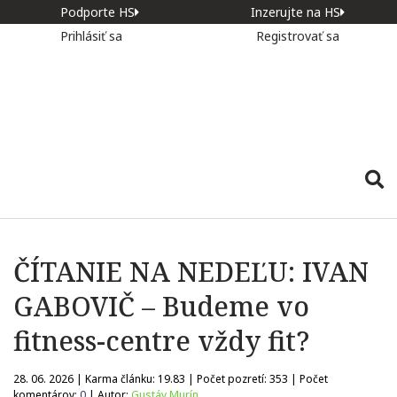
Podporte HS
Inzerujte na HS
Prihlásiť sa
Registrovať sa
ČÍTANIE NA NEDEĽU: IVAN
GABOVIČ – Budeme vo
fitness-centre vždy fit?
28. 06. 2026 | Karma článku:
19.83
| Počet pozretí:
353
| Počet
komentárov:
0
| Autor:
Gustáv Murín