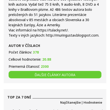
kníh autora. Vydal tiež 75 E-kníh, 9 audio-kníh, 8 DVD a 4
knihy v Braillovom písme. Až 486 textov autora bolo
preložených do 51 jazykov. Literárne prezentácie
absolvoval v 85 mestách a obciach Slovenska a 30
krajinách Európy, Ázie a Ameriky.
Viac informácií na https://tulacky.net/.
Texty v iných jazykoch: http://muringustav.blogspot.com.
AUTOR V ČÍSLACH
Počet článkov:
378
Celkové hodnotenie:
20.88
Priemerná čítanosť:
2300
ĎALŠIE ČLÁNKY AUTORA
TOP ZA 7 DNÍ
Najčítanejšie
|
Hodnotenie