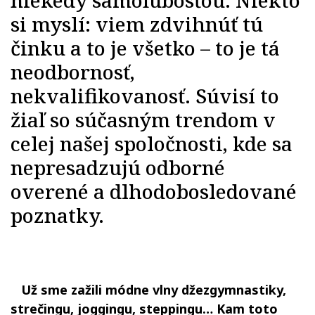
niekedy samoľúbosťou. Niekto
si myslí: viem zdvihnúť tú
činku a to je všetko – to je tá
neodbornosť,
nekvalifikovanosť. Súvisí to
žiaľ so súčasným trendom v
celej našej spoločnosti, kde sa
nepresadzujú odborné
overené a dlhodobosledované
poznatky
.
Už sme zažili módne vlny džezgymnastiky,
strečingu, joggingu, steppingu… Kam toto