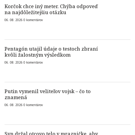
Korčok chce iný meter. Chýba odpoveď
na najdôležitejšiu otázku
06. 08. 2026
0
komentárov
Pentagón utajil údaje o testoch zbraní
kvôli žalostným výsledkom
06. 08. 2026
0
komentárov
Putin vymenil veliteľov vojsk – čo to
znamená
06. 08. 2026
0
komentárov
Syn držal otcovo telo v mrazničke, aby