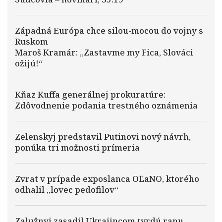
Západná Európa chce silou-mocou do vojny s
Ruskom
Maroš Kramár: „Zastavme my Fica, Slováci
ožijú!“
Kňaz Kuffa generálnej prokuratúre:
Zdôvodnenie podania trestného oznámenia
Zelenskyj predstavil Putinovi nový návrh,
ponúka tri možnosti prímeria
Zvrat v prípade exposlanca OĽaNO, ktorého
odhalil „lovec pedofilov“
Zalužnyj zasadil Ukrajincom tvrdú ranu