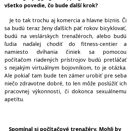
všetko povedie, čo bude ďalší krok?
Je to tak trochu aj komercia a hlavne biznis. Či
sa budú teraz ženy ďalších päť rokov bicyklovať,
budú na veslárskych trenažéroch, alebo budú
ľudia naďalej chodiť do fitness-centier a
namiesto dvíhania činiek sa pomocou
počítačom riadených prístrojov budú pretláčať
s nejakým virtuálnym bojovníkom, to je otázka.
Ale pokiaľ tam bude ten zámer urobiť pre seba
niečo zdravotne dobré, to len môže poslúžiť ich
pracovnej výkonnosti, či dokonca sexuálnemu
apetítu.
Spomínal si počítačové trenažéry. Mohli by