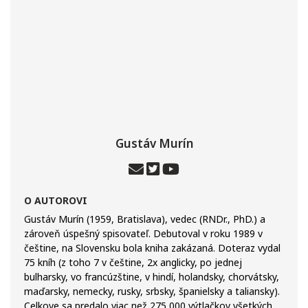
Gustáv Murín
O AUTOROVI
Gustáv Murín (1959, Bratislava), vedec (RNDr., PhD.) a
zároveň úspešný spisovateľ. Debutoval v roku 1989 v
češtine, na Slovensku bola kniha zakázaná. Doteraz vydal
75 kníh (z toho 7 v češtine, 2x anglicky, po jednej
bulharsky, vo francúzštine, v hindí, holandsky, chorvátsky,
maďarsky, nemecky, rusky, srbsky, španielsky a taliansky).
Celkove sa predalo viac než 275 000 výtlačkov všetkých