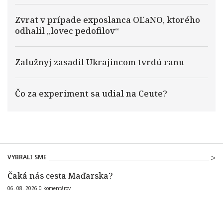
Zvrat v prípade exposlanca OĽaNO, ktorého
odhalil „lovec pedofilov“
Zalužnyj zasadil Ukrajincom tvrdú ranu
Čo za experiment sa udial na Ceute?
VYBRALI SME
Čaká nás cesta Maďarska?
06. 08. 2026
0
komentárov