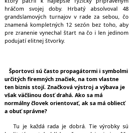
ktorý patril k najlepšie fyzicky pripraveným
hráčom svojej doby. Hrbatý absolvoval 48
grandslamových turnajov v rade za sebou, čo
znamená kompletných 12 sezón bez toho, aby
pre zranenie vynechal štart na čo i len jedinom
podujatí elitnej štvorky.
Športovci sú často propagátormi i symbolmi
určitých firemných značiek, na tom vlastne
ten biznis stojí. Značková výstroj a výbava je
však väčšinou dosť drahá. Ako sa má
normálny človek orientovať, ak sa má obliecť
a obuť správne?
Tu je každá rada je dobrá. Tie výrobky sú