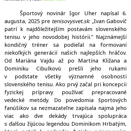
Športový novinár Igor Uher napísal
6.
augusta, 2025
pre
tenisovysvet.sk
:
„
Ivan Gabovič
patrí k najdôležitejším postavám slovenského
tenisu v jeho novodobej histórii.“ Najznámejší
kondičný tréner sa podieľal na formovaní
niekoľkých generácií našich najlepších hráčov.
Od Mariána Vajdu až po Martina Kližana a
Dominiku Cibulkovú prešli jeho rukami
v podstate všetky významné osobnosti
slovenského tenisu. Ako prvý začal pri koncepcii
fyzickej prípravy používať prepracované
vedecké metódy. Do povedomia športových
fanúšikov sa nezmazateľne zapísala najmä jeho
viac ako dve dekády trvajúca spolupráca
s ďalšou žijúcou legendou Dominikom Hrbatým,