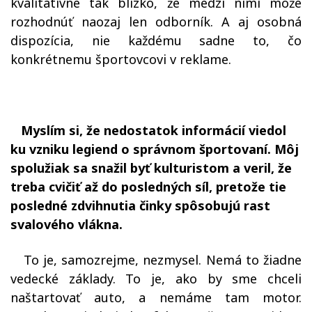
kvalitatívne tak blízko, že medzi nimi môže
rozhodnúť naozaj len odborník. A aj osobná
dispozícia, nie každému sadne to, čo
konkrétnemu športovcovi v reklame.
Myslím si, že nedostatok informácií viedol
ku vzniku legiend o správnom športovaní. Môj
spolužiak sa snažil byť kulturistom a veril, že
treba cvičiť až do posledných síl, pretože tie
posledné zdvihnutia činky spôsobujú rast
svalového vlákna.
To je, samozrejme, nezmysel. Nemá to žiadne
vedecké základy. To je, ako by sme chceli
naštartovať auto, a nemáme tam motor.