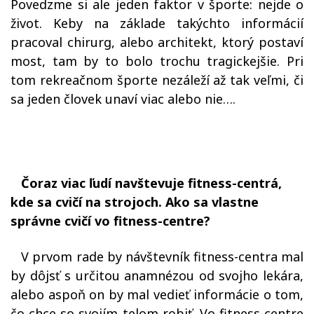
Povedzme si ale jeden faktor v športe: nejde o
život. Keby na základe takýchto informácií
pracoval chirurg, alebo architekt, ktorý postaví
most, tam by to bolo trochu tragickejšie. Pri
tom rekreačnom športe nezáleží až tak veľmi, či
sa jeden človek unaví viac alebo nie….
Čoraz viac ľudí navštevuje fitness-centrá,
kde sa cvičí na strojoch. Ako sa vlastne
správne cvičí vo fitness-centre?
V prvom rade by návštevník fitness-centra mal
by dôjsť s určitou anamnézou od svojho lekára,
alebo aspoň on by mal vedieť informácie o tom,
čo chce so svojím telom robiť. Vo fitness-centre