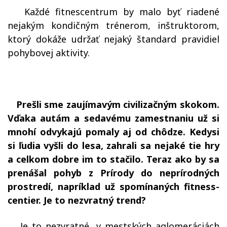
Každé fitnescentrum by malo byť riadené
nejakým kondičným trénerom, inštruktorom,
ktorý dokáže udržať nejaký štandard pravidiel
pohybovej aktivity.
Prešli sme zaujímavým civilizačným skokom.
Vďaka autám a sedavému zamestnaniu už si
mnohí odvykajú pomaly aj od chôdze. Kedysi
si ľudia vyšli do lesa, zahrali sa nejaké tie hry
a celkom dobre im to stačilo. Teraz ako by sa
prenášal pohyb z Prírody do neprírodných
prostredí, napríklad už spomínaných fitness-
centier. Je to nezvratný trend?
Je to nezvratné, v mestských aglomeráciách