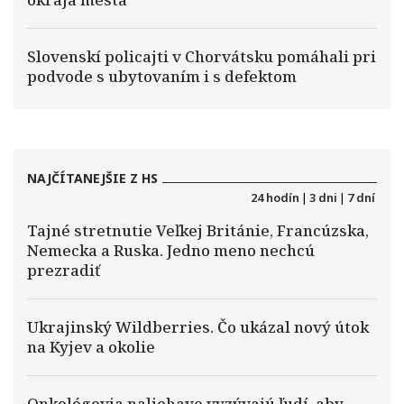
Slovenskí policajti v Chorvátsku pomáhali pri
podvode s ubytovaním i s defektom
NAJČÍTANEJŠIE Z HS
24 hodín
|
3 dni
|
7 dní
Tajné stretnutie Veľkej Británie, Francúzska,
Nemecka a Ruska. Jedno meno nechcú
prezradiť
Ukrajinský Wildberries. Čo ukázal nový útok
na Kyjev a okolie
Onkológovia naliehavo vyzývajú ľudí, aby