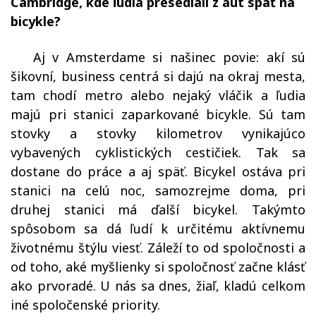
Cambridge, kde ľudia presedlali z áut späť na
bicykle?
Aj v Amsterdame si našinec povie: akí sú
šikovní, business centrá si dajú na okraj mesta,
tam chodí metro alebo nejaký vláčik a ľudia
majú pri stanici zaparkované bicykle. Sú tam
stovky a stovky kilometrov vynikajúco
vybavených cyklistických cestičiek. Tak sa
dostane do práce a aj späť. Bicykel ostáva pri
stanici na celú noc, samozrejme doma, pri
druhej stanici má ďalší bicykel. Takýmto
spôsobom sa dá ľudí k určitému aktívnemu
životnému štýlu viesť. Záleží to od spoločnosti a
od toho, aké myšlienky si spoločnosť začne klásť
ako prvoradé. U nás sa dnes, žiaľ, kladú celkom
iné spoločenské priority.