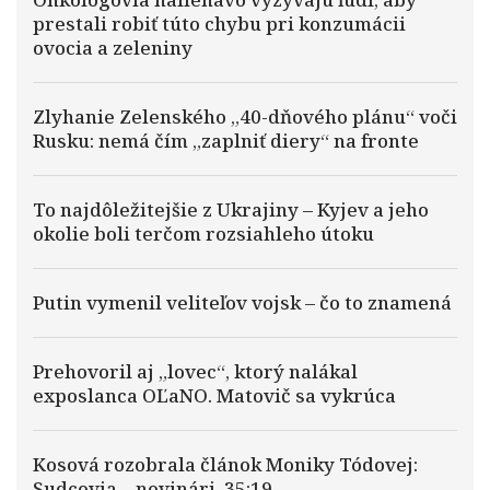
prestali robiť túto chybu pri konzumácii
ovocia a zeleniny
Zlyhanie Zelenského „40-dňového plánu“ voči
Rusku: nemá čím „zaplniť diery“ na fronte
To najdôležitejšie z Ukrajiny – Kyjev a jeho
okolie boli terčom rozsiahleho útoku
Putin vymenil veliteľov vojsk – čo to znamená
Prehovoril aj „lovec“, ktorý nalákal
exposlanca OĽaNO. Matovič sa vykrúca
Kosová rozobrala článok Moniky Tódovej:
Sudcovia – novinári, 35:19