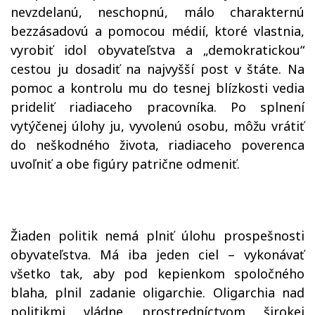
nevzdelanú, neschopnú, málo charakternú
bezzásadovú a pomocou médií, ktoré vlastnia,
vyrobiť idol obyvateľstva a „demokratickou“
cestou ju dosadiť na najvyšší post v štáte. Na
pomoc a kontrolu mu do tesnej blízkosti vedia
prideliť riadiaceho pracovníka. Po splnení
vytýčenej úlohy ju, vyvolenú osobu, môžu vrátiť
do neškodného života, riadiaceho poverenca
uvoľniť a obe figúry patrične odmeniť.
Žiaden politik nemá plniť úlohu prospešnosti
obyvateľstva. Má iba jeden ciel – vykonávať
všetko tak, aby pod kepienkom spoločného
blaha, plnil zadanie oligarchie. Oligarchia nad
politikmi vládne prostredníctvom širokej