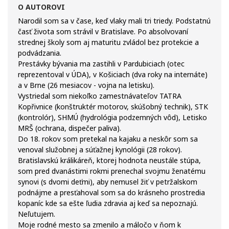
O AUTOROVI
Narodil som sa v čase, keď vlaky mali tri triedy. Podstatnú
časť života som strávil v Bratislave. Po absolvovaní
strednej školy som aj maturitu zvládol bez protekcie a
podvádzania.
Prestávky bývania ma zastihli v Pardubiciach (otec
reprezentoval v ÚDA), v Košiciach (dva roky na internáte)
a v Brne (26 mesiacov - vojna na letisku).
Vystriedal som niekoľko zamestnávateľov TATRA
Kopřivnice (konštruktér motorov, skúšobný technik), STK
(kontrolór), SHMÚ (hydrológia podzemných vôd), Letisko
MRŠ (ochrana, dispečer paliva).
Do 18. rokov som pretekal na kajaku a neskôr som sa
venoval služobnej a súťažnej kynológii (28 rokov).
Bratislavskú králikáreň, ktorej hodnota neustále stúpa,
som pred dvanástimi rokmi prenechal svojmu ženatému
synovi (s dvomi deťmi), aby nemusel žiť v petržalskom
podnájme a presťahoval som sa do krásneho prostredia
kopaníc kde sa ešte ľudia zdravia aj keď sa nepoznajú.
Neľutujem.
Moje rodné mesto sa zmenilo a máločo v ňom k