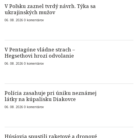
V Poľsku zaznel tvrdý návrh. Týka sa
ukrajinských mužov
06. 08. 2026
0
komentárov
V Pentagóne vládne strach –
Hegsethovi hrozí odvolanie
06. 08. 2026
0
komentárov
Polícia zasahuje pri úniku neznámej
látky na kúpalisku Diakovce
06. 08. 2026
0
komentárov
Húsíovia spustili raketové a dronové