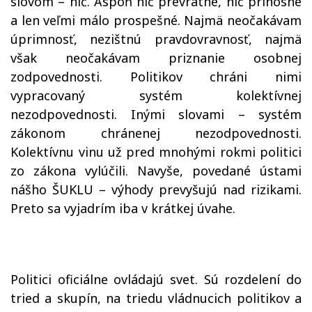
slovom – nič. Aspoň nič prevratné, nič prínosné
a len veľmi málo prospešné. Najmä neočakávam
úprimnosť, nezištnú pravdovravnosť, najmä
však neočakávam priznanie osobnej
zodpovednosti. Politikov chráni nimi
vypracovaný systém kolektívnej
nezodpovednosti. Inými slovami – systém
zákonom chránenej nezodpovednosti.
Kolektívnu vinu už pred mnohými rokmi politici
zo zákona vylúčili. Navyše, povedané ústami
nášho ŠUKLU – výhody prevyšujú nad rizikami.
Preto sa vyjadrím iba v krátkej úvahe.
Politici oficiálne ovládajú svet. Sú rozdelení do
tried a skupín, na triedu vládnucich politikov a