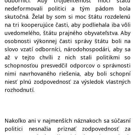
odborníci. Aby trojdeliteľnosť moci štátu
nedeformovali politici a tým pádom bola
skutočná. Želal by som si moc štátu rozdelenú
na tri kooperujúce časti, aby podliehala iba vôli
uvedomelého, štátu prajného obyvateľstva. Aby
osobnosti výkonnej časti správy štátu boli na
slovo vzatí odborníci, národohospodári, aby sa
až v tejto chvíli z nich stali politikmi so
schopnosťou presvedčil odporcov o správnosti
nimi navrhovaného riešenia, aby boli schopní
niesť plnú zodpovednosť za výsledok vlastných
rozhodnutí.
Nakoľko ani v najmenších náznakoch sa súčasní
politici nesnažia priznať zodpovednosť za