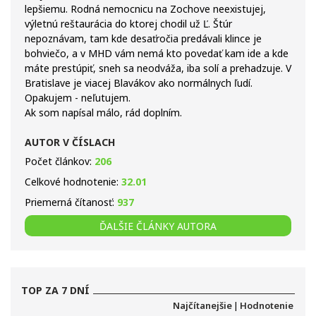
lepšiemu. Rodná nemocnicu na Zochove neexistujej,
výletnú reštaurácia do ktorej chodil už Ľ. Štúr
nepoznávam, tam kde desaťročia predávali klince je
bohviečo, a v MHD vám nemá kto povedať kam ide a kde
máte prestúpiť, sneh sa neodváža, iba solí a prehadzuje. V
Bratislave je viacej Blavákov ako normálnych ľudí.
Opakujem - neľutujem.
Ak som napísal málo, rád doplním.
AUTOR V ČÍSLACH
Počet článkov:
206
Celkové hodnotenie:
32.01
Priemerná čítanosť:
937
ĎALŠIE ČLÁNKY AUTORA
TOP ZA 7 DNÍ
Najčítanejšie
|
Hodnotenie