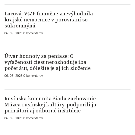
Lacová: VšZP finančne znevýhodnila
krajské nemocnice v porovnaní so
súkromnými
06. 08. 2026
0
komentárov
Útvar hodnoty za peniaze: O
vyťaženosti ciest nerozhoduje iba
počet áut, dôležité je aj ich zloženie
06. 08. 2026
0
komentárov
Rusínska komunita žiada zachovanie
Múzea rusínskej kultúry, podporili ju
primátori aj odborné inštitúcie
06. 08. 2026
0
komentárov