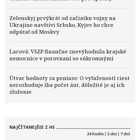
Zelenskyj prvýkrát od začiatku vojny na
Ukrajine navštívi Srbsko, Kyjev ho chce
odpútať od Moskvy
Lacová: VšZP finančne znevýhodnila krajské
nemocnice v porovnaní so súkromnými
Útvar hodnoty za peniaze: O vyťaženosti ciest
nerozhoduje iba počet áut, dôležité je aj ich
zloženie
NAJČÍTANEJŠIE Z HS
24 hodín
|
3 dni
|
7 dní