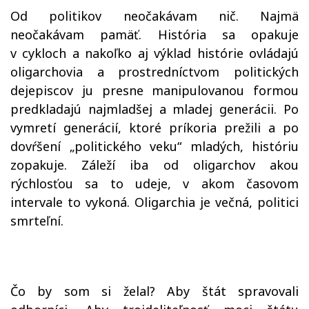
Od politikov neočakávam nič. Najmä
neočakávam pamäť. História sa opakuje
v cykloch a nakoľko aj výklad histórie ovládajú
oligarchovia a prostredníctvom politických
dejepiscov ju presne manipulovanou formou
predkladajú najmladšej a mladej generácii. Po
vymretí generácií, ktoré príkoria prežili a po
dovŕšení „politického veku“ mladých, históriu
zopakuje. Záleží iba od oligarchov akou
rýchlosťou sa to udeje, v akom časovom
intervale to vykoná. Oligarchia je večná, politici
smrteľní.
Čo by som si želal? Aby štát spravovali