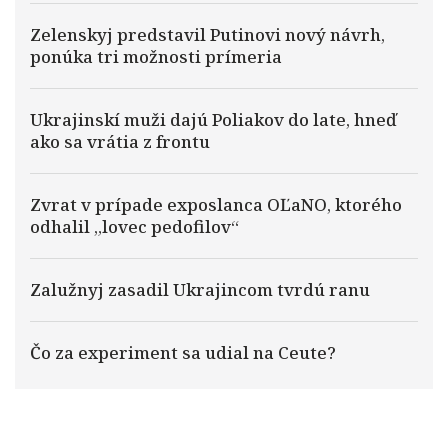
Zelenskyj predstavil Putinovi nový návrh,
ponúka tri možnosti prímeria
Ukrajinskí muži dajú Poliakov do late, hneď
ako sa vrátia z frontu
Zvrat v prípade exposlanca OĽaNO, ktorého
odhalil „lovec pedofilov“
Zalužnyj zasadil Ukrajincom tvrdú ranu
Čo za experiment sa udial na Ceute?