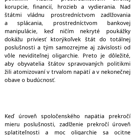
korupcie, financií, hrozieb a vydierania. Nad
štátmi vládnu prostredníctvom zadlžovania
a splácania, prostredníctvom bankovej
manipulácie, keď ničím nekryté poukážky
dokážu priviesť ktorýkoľvek štát do totálnej
poslušnosti a tým samozrejme aj závislosti od
vôle neviditeľnej oligarchie. Preto je dôležité,
aby obyvatelia štátov spravovaných politikmi
žili atomizovaní v trvalom napätí a v nekonečnej
obave o budúcnosť.
Keď úroveň spoločenského napätia prekročí
mieru poslušnosti, zadlženie prekročí úroveň
splatiteľnosti a moc oligarchie sa ocitne