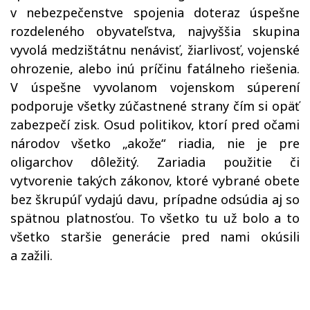
v nebezpečenstve spojenia doteraz úspešne
rozdeleného obyvateľstva, najvyššia skupina
vyvolá medzištátnu nenávisť, žiarlivosť, vojenské
ohrozenie, alebo inú príčinu fatálneho riešenia.
V úspešne vyvolanom vojenskom súperení
podporuje všetky zúčastnené strany čím si opäť
zabezpečí zisk. Osud politikov, ktorí pred očami
národov všetko „akože“ riadia, nie je pre
oligarchov dôležitý. Zariadia použitie či
vytvorenie takých zákonov, ktoré vybrané obete
bez škrupúľ vydajú davu, prípadne odsúdia aj so
spätnou platnosťou. To všetko tu už bolo a to
všetko staršie generácie pred nami okúsili
a zažili.