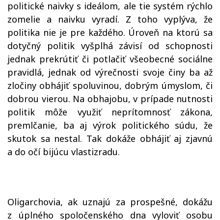
politické naivky s ideálom, ale tie systém rýchlo
zomelie a naivku vyradí. Z toho vyplýva, že
politika nie je pre každého. Úroveň na ktorú sa
dotyčný politik vyšplhá závisí od schopnosti
jednak prekrútiť či potlačiť všeobecné sociálne
pravidlá, jednak od výrečnosti svoje činy ba až
zločiny obhájiť spoluvinou, dobrým úmyslom, či
dobrou vierou. Na obhajobu, v prípade nutnosti
politik môže využiť neprítomnosť zákona,
premlčanie, ba aj výrok politického súdu, že
skutok sa nestal. Tak dokáže obhájiť aj zjavnú
a do očí bijúcu vlastizradu.
Oligarchovia, ak uznajú za prospešné, dokážu
z úplného spoločenského dna vyloviť osobu