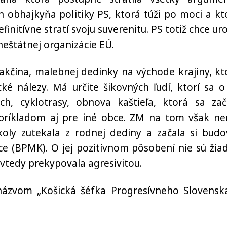
n obhajkyňa politiky PS, ktorá túži po moci a kt
initívne stratí svoju suverenitu. PS totiž chce uro
eštátnej organizácie EÚ.
kčína, malebnej dedinky na východe krajiny, kt
é nálezy. Má určite šikovných ľudí, ktorí sa o 
ch, cyklotrasy, obnova kaštieľa, ktorá sa zač
e príkladom aj pre iné obce. ZM na tom však n
koly zutekala z rodnej dediny a začala si budo
e (BPMK). O jej pozitívnom pôsobení nie sú žia
vtedy prekypovala agresivitou.
názvom „Košická šéfka Progresívneho Slovensk