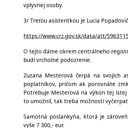
vplyvnej osoby.
3/ Treťou asistentkou je Lucia Popadov
https://www.crz.gov.sk/data/att/596311
O tejto dáme okrem centrálneho registr
budí vrcholné podozrenie.
Zu
z
ana Mesterová čerpá na svojich a
poplatníkov, pričom ak porovnáte zmlu
Potrebuje Mesterová na výkon tej istej p
to umožnil, tak treba možnosti vyčerpať
Samotná poslankyňa, ktorá je zárove
vyše 7
3
00,- eur.