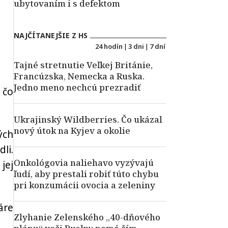
ubytovaním i s defektom
NAJČÍTANEJŠIE Z HS
24 hodín
|
3 dni
|
7 dní
Tajné stretnutie Veľkej Británie,
Francúzska, Nemecka a Ruska.
Jedno meno nechcú prezradiť
 čo
Ukrajinský Wildberries. Čo ukázal
nový útok na Kyjev a okolie
ých
li.
Onkológovia naliehavo vyzývajú
jej
ľudí, aby prestali robiť túto chybu
pri konzumácii ovocia a zeleniny
áre
Zlyhanie Zelenského „40-dňového