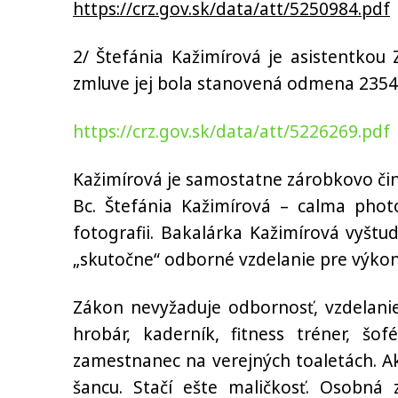
https://crz.gov.sk/data/att/5250984.pdf
2/ Štefánia Kažimírová je asistentko
zmluve jej bola stanovená odmena 2354,
https://crz.gov.sk/data/att/5226269.pdf
Kažimírová je samostatne zárobkovo činn
Bc. Štefánia Kažimírová – calma photo
fotografii. Bakalárka Kažimírová vyšt
„skutočne“ odborné vzdelanie pre výkon
Zákon ne
vyžaduje
odbornosť,
vzdelani
hrobár,
kaderník, fitness tréner, š
zamestnanec na verejných toaletách. Ak
šancu. Stačí ešte maličkosť. Osobná