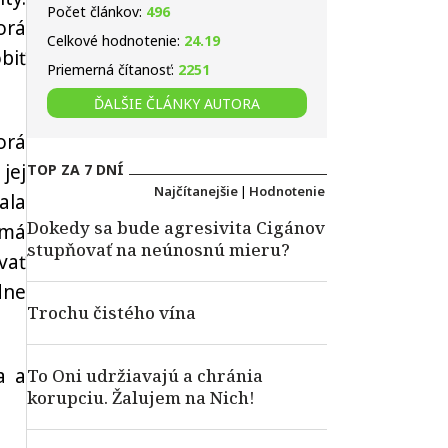
Počet článkov:
496
orá
Celkové hodnotenie:
24.19
biť
Priemerná čítanosť:
2251
ĎALŠIE ČLÁNKY AUTORA
orá
jej
TOP ZA 7 DNÍ
Najčítanejšie
|
Hodnotenie
ala
Dokedy sa bude agresivita Cigánov
emá
stupňovať na neúnosnú mieru?
vať
dne
Trochu čistého vína
a a
To Oni udržiavajú a chránia
korupciu. Žalujem na Nich!