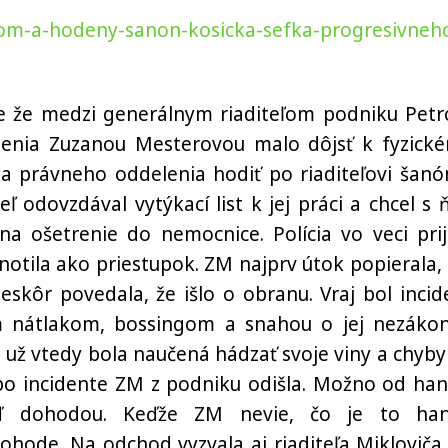
ktom-a-hodeny-sanon-kosicka-sefka-progresivneh
íše že medzi generálnym riaditeľom podniku Pet
enia Zuzanou Mesterovou malo dôjsť k fyzick
ka právneho oddelenia hodiť po riaditeľovi šanó
ľ odovzdával vytýkací list k jej práci a chcel s 
na ošetrenie do nemocnice. Polícia vo veci prij
otila ako priestupok. ZM najprv útok popierala, 
eskôr povedala, že išlo o obranu.
Vraj bol
incid
m nátlakom,
bossingom a snahou o jej nezáko
 už vtedy bola naučená hádzať svoje viny a chyby
po incidente ZM z podniku odišla. Možno od han
eď dohodou. Keďže ZM nevie, čo je to ha
hode. Na odchod vyzvala aj riaditeľa Mikloviča. 