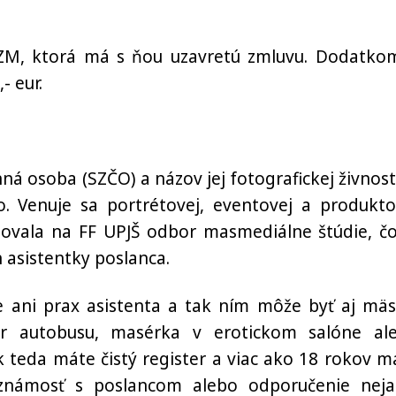
u ZM, ktorá má s ňou uzavretú zmluvu. Dodatko
- eur.
á osoba (SZČO) a názov jej fotografickej živnosti
. Venuje sa portrétovej, eventovej a produkto
udovala na FF UPJŠ odbor
masmediálne štúdie
,
čo
 asistentky poslanca.
e ani prax
asistenta a tak ním môže byť aj mäsi
ofér autobusu, masérka v erotickom salóne al
 teda máte čistý register a viac ako 18 rokov m
 známosť s poslancom alebo odporučenie neja