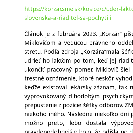
https://korzar.sme.sk/kosice/c/uder-la
slovenska-a-riaditel-sa-pochytili
Článok je z februára 2023. „Korzár“ p
Miklovičom a vedúcou právneho oddel
stretu. Podľa zdroja „Korzára“mala šéf
udrieť ho lakťom po tom, keď jej riadite
ukončiť pracovný pomer. Miklovič šiel 
trestné oznámenie, ktoré neskôr vyhodn
keďže existoval lekársky
záznam, tak
n
vyprovokovaný dlhodobým psychický
prepustenie z pozície šéfky odborov. ZM
niekoho iného. Následne niekoľko dní 
možno preto, lebo dostala výpov
pravdepodobnejšie bolo, že odišla po do