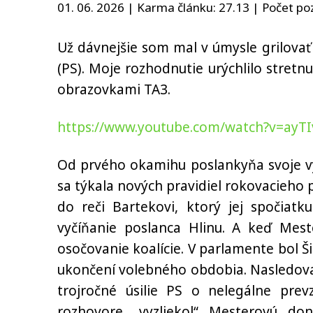
01. 06. 2026 | Karma článku:
27.13
| Počet poz
Už dávnejšie som mal v úmysle grilova
(PS). Moje rozhodnutie urýchlilo stret
obrazovkami TA3.
https://www.youtube.com/watch?v=ayT
Od prvého okamihu poslankyňa svoje vy
sa týkala nových pravidiel rokovacieh
do reči Bartekovi, ktorý jej spočiatk
vyčíňanie poslanca Hlinu. A keď Meste
osočovanie koalície. V parlamente bol
ukončení volebného obdobia. Nasledovali
trojročné úsilie PS o nelegálne pre
rozhovore „vyzliekol“ Mesterovú do