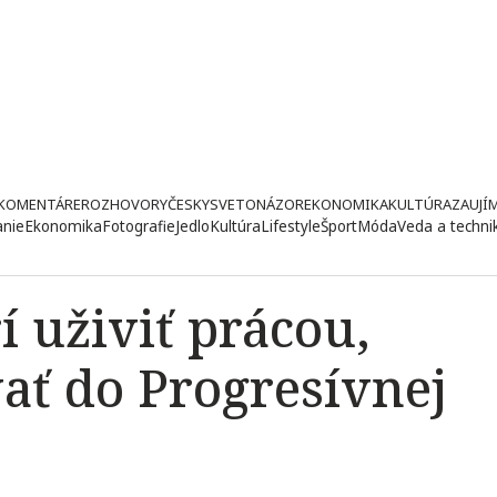
KOMENTÁRE
ROZHOVORY
ČESKY
SVETONÁZOR
EKONOMIKA
KULTÚRA
ZAUJÍ
anie
Ekonomika
Fotografie
Jedlo
Kultúra
Lifestyle
Šport
Móda
Veda a techni
 uživiť prácou,
ať do Progresívnej