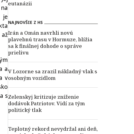
eutanázii
 na
 je
NAJNOVŠIE Z HS
kta
Irán a Omán navrhli novú
 až
plavebnú trasu v Hormuze, blížia
sa k finálnej dohode o správe
prielivu
lým
a a
V Lozorne sa zrazil nákladný vlak s
a v
osobným vozidlom
sko
a s
Zelenskyj kritizuje zníženie
dodávok Patriotov. Vidí za tým
politický tlak
Teplotný rekord nevydržal ani deň,