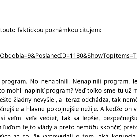
a touto faktickou poznámkou citujem:
CisObdobia=9&PoslanecID=1130&ShowTopItems=T
i program. No nenaplnili. Nenaplnili program, l
ako mohli naplniť program? Veď toľko sme tu už m
ešte žiadny nevyšiel, aj teraz odchádza, tak nem
čnejšie a hlavne pokojnejšie nežije. A keďže on v
í veľmi veľa vedieť, tak sa lepšie, bezpečnejši
 ľuďom tejto vlády a preto nemôžu skončiť, pret
ých za to, že vypovedali o tom, aká korupcia