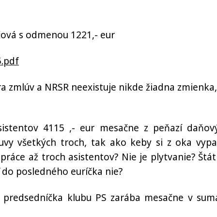
ičová s odmenou 1221,- eur
5.pdf
a zmlúv a NRSR neexistuje nikde žiadna zmienka,
sistentov 4115 ,- eur mesačne z peňazí daňov
vy všetkých troch, tak ako keby si z oka vypad
ráce až troch asistentov? Nie je plytvanie? Štát 
 do posledného euríčka nie?
ň predsedníčka klubu PS zarába mesačne v sum