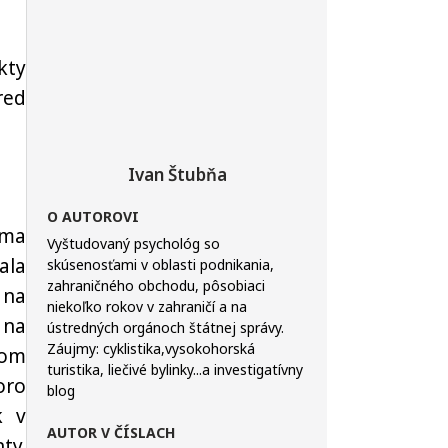
kty
red
Ivan Štubňa
O AUTOROVI
éma
Vyštudovaný psychológ so
ala
skúsenosťami v oblasti podnikania,
zahraničného obchodu, pôsobiaci
 na
niekoľko rokov v zahraničí a na
 na
ústredných orgánoch štátnej správy.
Záujmy: cyklistika,vysokohorská
nom
turistika, liečivé bylinky...a investigatívny
oro
blog
k v
AUTOR V ČÍSLACH
ty.