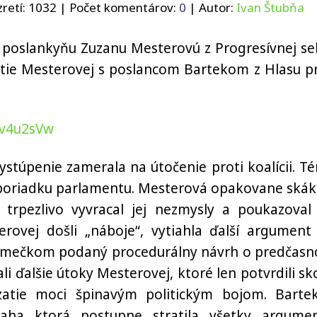
retí:
1032
| Počet komentárov:
0
| Autor:
Ivan Štubňa
ť poslankyňu Zuzanu Mesterovú z Progresívnej se
nutie Mesterovej s poslancom Bartekom z Hlasu p
Iv4u2sVw
stúpenie zamerala na útočenie proti koalícii. T
o poriadku parlamentu. Mesterová opakovane skák
u trpezlivo vyvracal jej nezmysly a poukazoval
rovej došli „náboje“, vytiahla ďalší argument
 Šimečkom podaný procedurálny návrh o predčas
 ďalšie útoky Mesterovej, ktoré len potvrdili sk
vzatie moci špinavým politickým bojom. Barte
naha ktorá postupne stratila všetky argumen