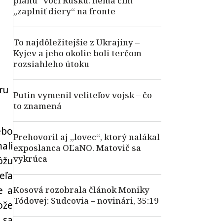
plánu“ voči Rusku: nemá čím
„zaplniť diery“ na fronte
To najdôležitejšie z Ukrajiny –
Kyjev a jeho okolie boli terčom
rozsiahleho útoku
ru
Putin vymenil veliteľov vojsk – čo
to znamená
ebo
Prehovoril aj „lovec“, ktorý nalákal
ali
exposlanca OĽaNO. Matovič sa
vykrúca
ôžu
eľa
e a
Kosová rozobrala článok Moniky
Tódovej: Sudcovia – novinári, 35:19
ože
 sa