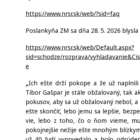
https://www.nrsr.sk/web/?sid=faq
Poslankyňa ZM sa dňa 28. 5. 2026 blysl
https://www.nrsr.sk/web/Default.aspx?
sid=schodze/rozprava/vyhladavanie&
e
„
Ich ešte drží pokope a že už naplnil
Tibor Gašpar je stále obžalovaný, tak 
pokusov, aby sa už obžalovaný nebol, a 
ešte skončiť, lebo jemu sa lepšie, bezpe
vie, lebo z toho, čo o ňom vieme, mus
pokojnejšie nežije ešte mnohým blízkym
už 40 ľudí vypovedalo a bolo odsúden