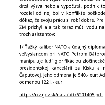
drzá výzva nebola vypočutá, podnik to
rozdiel od nej bol v konflikte poško
dôkaz, že svoju prácu si robí dobre. Pr
ZM
prichýlila a tak teraz múti vodu na
troch asistentov:
1/ Ťažký kaliber NATO a údajný diplom
veľvyslancom pri NATO Petrom Bátorom
manipuluje ľudí glorifikáciou zločinec
prezidentskej kancelárii za Kisku a
Čaputovej. Jeho odmena je 540,- eur; Ad
odmenou 1221,- eur.
https://crz.gov.sk/data/att/6201405.pdf