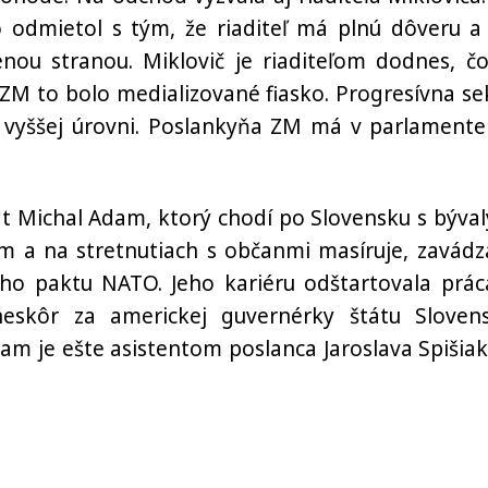
 odmietol s tým, že riaditeľ má plnú dôveru a
denou stranou.
Miklovič je riaditeľom dodnes, čo
e ZM to bolo medializované fiasko. Progresívna se
 vyššej úrovni.
Poslankyňa ZM má v parlamente
at Michal Adam, ktorý chodí po Slovensku s býva
 a na stretnutiach s občanmi masíruje, zavádz
kého paktu NATO. Jeho kariéru odštartovala prác
 neskôr za americkej guvernérky štátu Sloven
am je ešte asistentom poslanca Jaroslava Spišiak