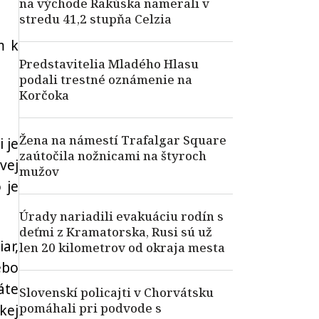
na východe Rakúska namerali v
stredu 41,2 stupňa Celzia
m k
Predstavitelia Mladého Hlasu
podali trestné oznámenie na
Korčoka
Žena na námestí Trafalgar Square
 je
zaútočila nožnicami na štyroch
vej
mužov
 je
Úrady nariadili evakuáciu rodín s
deťmi z Kramatorska, Rusi sú už
ar,
len 20 kilometrov od okraja mesta
ebo
áte
Slovenskí policajti v Chorvátsku
pomáhali pri podvode s
kej