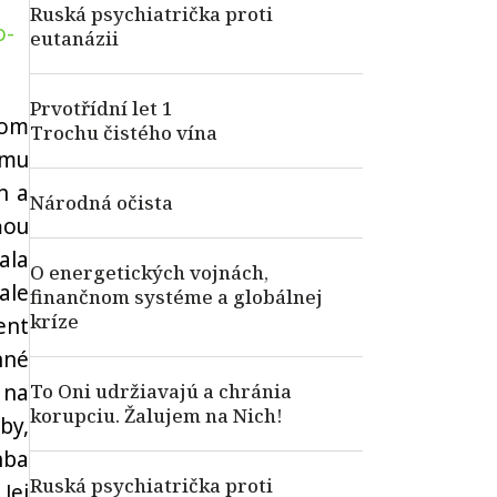
Ruská psychiatrička proti
o-
eutanázii
Prvotřídní let 1
rom
Trochu čistého vína
ému
n a
Národná očista
ňou
ala
O energetických vojnách,
ale
finančnom systéme a globálnej
kríze
ent
nné
 na
To Oni udržiavajú a chránia
korupciu. Žalujem na Nich!
by,
nba
Ruská psychiatrička proti
Jej