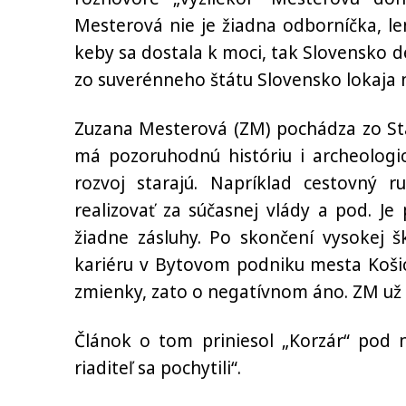
Mesterová nie je žiadna odborníčka, le
keby sa dostala k moci, tak Slovensko def
zo suverénneho štátu Slovensko lokaja n
Zuzana Mesterová (ZM) pochádza zo Sta
má pozoruhodnú históriu i archeologick
rozvoj starajú. Napríklad cestovný ru
realizovať za súčasnej vlády a pod. J
žiadne zásluhy. Po skončení vysokej š
kariéru v Bytovom podniku mesta Košic
zmienky, zato o negatívnom áno. ZM už 
Článok o tom priniesol „Korzár“ pod 
riaditeľ sa pochytili“.