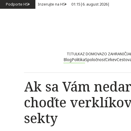
Podporte HS
Inzerujte na HS
01:15
|
6. august 2026
|
TITULKA
Z DOMOVA
ZO ZAHRANIČIA
Blog
Politika
Spoločnosť
Cirkev
Cestov
Ak sa Vám nedarí
choďte verklíkov
sekty