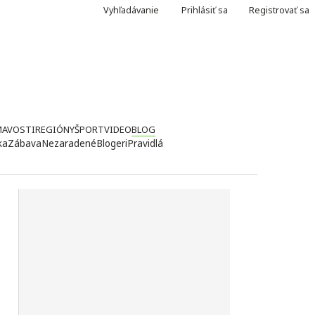
Vyhľadávanie
Prihlásiť sa
Registrovať sa
MAVOSTI
REGIÓNY
ŠPORT
VIDEO
BLOG
ka
Zábava
Nezaradené
Blogeri
Pravidlá