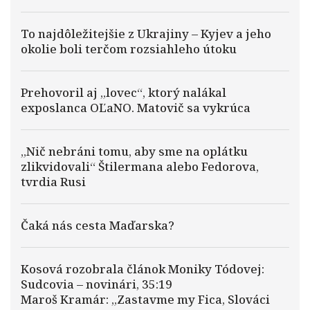
To najdôležitejšie z Ukrajiny – Kyjev a jeho
okolie boli terčom rozsiahleho útoku
Prehovoril aj „lovec“, ktorý nalákal
exposlanca OĽaNO. Matovič sa vykrúca
„Nič nebráni tomu, aby sme na oplátku
zlikvidovali“ Štilermana alebo Fedorova,
tvrdia Rusi
Čaká nás cesta Maďarska?
Kosová rozobrala článok Moniky Tódovej:
Sudcovia – novinári, 35:19
Maroš Kramár: „Zastavme my Fica, Slováci