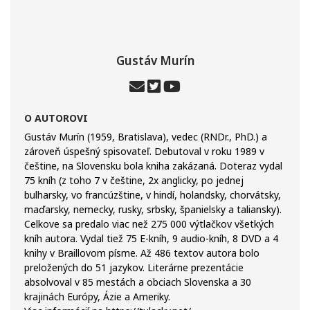
Gustáv Murín
O AUTOROVI
Gustáv Murín (1959, Bratislava), vedec (RNDr., PhD.) a
zároveň úspešný spisovateľ. Debutoval v roku 1989 v
češtine, na Slovensku bola kniha zakázaná. Doteraz vydal
75 kníh (z toho 7 v češtine, 2x anglicky, po jednej
bulharsky, vo francúzštine, v hindí, holandsky, chorvátsky,
maďarsky, nemecky, rusky, srbsky, španielsky a taliansky).
Celkove sa predalo viac než 275 000 výtlačkov všetkých
kníh autora. Vydal tiež 75 E-kníh, 9 audio-kníh, 8 DVD a 4
knihy v Braillovom písme. Až 486 textov autora bolo
preložených do 51 jazykov. Literárne prezentácie
absolvoval v 85 mestách a obciach Slovenska a 30
krajinách Európy, Ázie a Ameriky.