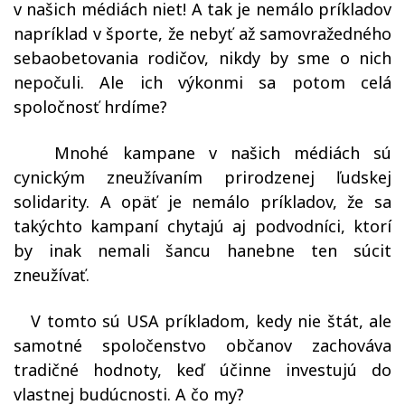
v našich médiách niet! A tak je nemálo príkladov
napríklad v športe, že nebyť až samovražedného
sebaobetovania rodičov, nikdy by sme o nich
nepočuli. Ale ich výkonmi sa potom celá
spoločnosť hrdíme?
Mnohé kampane v našich médiách sú
cynickým zneužívaním prirodzenej ľudskej
solidarity. A opäť je nemálo príkladov, že sa
takýchto kampaní chytajú aj podvodníci, ktorí
by inak nemali šancu hanebne ten súcit
zneužívať.
V tomto sú USA príkladom, kedy nie štát, ale
samotné spoločenstvo občanov
zachováva
tradičné hodnoty, keď účinne investujú do
vlastnej budúcnosti. A čo my?