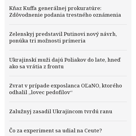
Kňaz Kuffa generálnej prokuratúre:
Zdôvodnenie podania trestného oznámenia
Zelenskyj predstavil Putinovi nový návrh,
ponúka tri možnosti prímeria
Ukrajinskí muži dajú Poliakov do late, hneď
ako sa vrátia z frontu
Zvrat v prípade exposlanca OĽaNO, ktorého
odhalil „lovec pedofilov“
Zalužnyj zasadil Ukrajincom tvrdú ranu
Čo za experiment sa udial na Ceute?