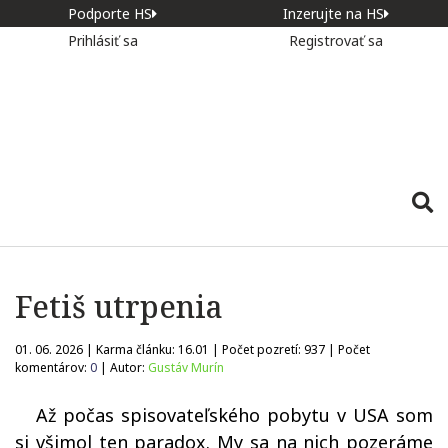
Podporte HS
Inzerujte na HS
Prihlásiť sa
Registrovať sa
Fetiš utrpenia
01. 06. 2026 | Karma článku:
16.01
| Počet pozretí:
937
| Počet
komentárov:
0
| Autor:
Gustáv Murín
Až počas spisovateľského pobytu v USA som
si všimol ten paradox. My sa na nich pozeráme