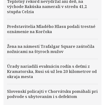
Teplotný rekord nevydržal ani deň, na
východe Rakúska namerali v stredu 41,2
stupňa Celzia
Predstavitelia Mladého Hlasu podali trestné
oznámenie na Korčoka
Žena na námestí Trafalgar Square zaútočila
nožnicami na štyroch mužov
Úrady nariadili evakuáciu rodín s deťmi z
Kramatorska, Rusi sú už len 20 kilometrov od
okraja mesta
Slovenskí policajti v Chorvátsku pomáhali pri
podvode s ubytovaním i s defektom