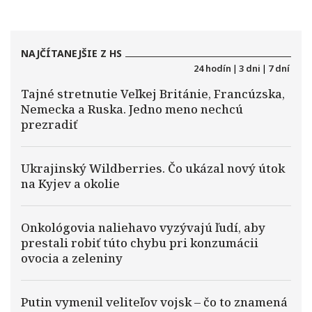
NAJČÍTANEJŠIE Z HS
24 hodín
|
3 dni
|
7 dní
Tajné stretnutie Veľkej Británie, Francúzska,
Nemecka a Ruska. Jedno meno nechcú
prezradiť
Ukrajinský Wildberries. Čo ukázal nový útok
na Kyjev a okolie
Onkológovia naliehavo vyzývajú ľudí, aby
prestali robiť túto chybu pri konzumácii
ovocia a zeleniny
Putin vymenil veliteľov vojsk – čo to znamená