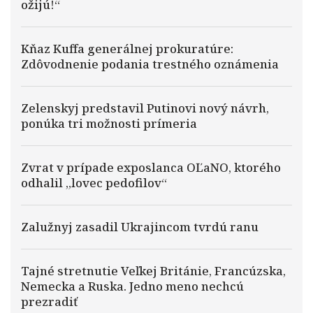
ožijú!“
Kňaz Kuffa generálnej prokuratúre:
Zdôvodnenie podania trestného oznámenia
Zelenskyj predstavil Putinovi nový návrh,
ponúka tri možnosti prímeria
Zvrat v prípade exposlanca OĽaNO, ktorého
odhalil „lovec pedofilov“
Zalužnyj zasadil Ukrajincom tvrdú ranu
Tajné stretnutie Veľkej Británie, Francúzska,
Nemecka a Ruska. Jedno meno nechcú
prezradiť