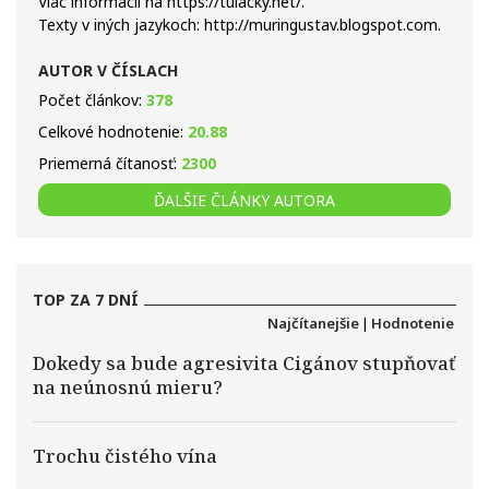
Viac informácií na https://tulacky.net/.
Texty v iných jazykoch: http://muringustav.blogspot.com.
AUTOR V ČÍSLACH
Počet článkov:
378
Celkové hodnotenie:
20.88
Priemerná čítanosť:
2300
ĎALŠIE ČLÁNKY AUTORA
TOP ZA 7 DNÍ
Najčítanejšie
|
Hodnotenie
Dokedy sa bude agresivita Cigánov stupňovať
na neúnosnú mieru?
Trochu čistého vína