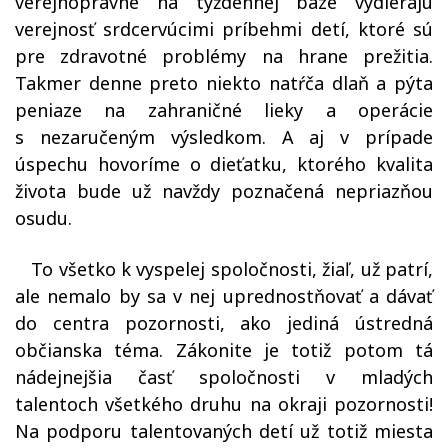
verejnoprávne na týždennej báze vydierajú
verejnosť srdcervúcimi príbehmi detí, ktoré sú
pre zdravotné problémy na hrane prežitia.
Takmer denne preto niekto natŕča dlaň a pýta
peniaze na zahraničné lieky a operácie
s nezaručeným výsledkom. A aj v prípade
úspechu hovoríme o dieťatku, ktorého kvalita
života bude už navždy poznačená nepriazňou
osudu.
To všetko k vyspelej spoločnosti, žiaľ, už patrí,
ale nemalo by sa v nej uprednostňovať a dávať
do centra pozornosti, ako jediná ústredná
občianska téma. Zákonite je totiž potom tá
nádejnejšia časť spoločnosti v mladých
talentoch všetkého druhu na okraji pozornosti!
Na podporu talentovaných detí už totiž miesta