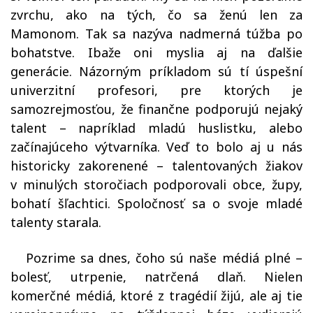
zvrchu, ako na tých, čo sa ženú len za
Mamonom. Tak sa nazýva nadmerná túžba po
bohatstve. Ibaže oni myslia aj na ďalšie
generácie. Názorným príkladom sú tí úspešní
univerzitní profesori, pre ktorých je
samozrejmosťou, že finančne podporujú nejaký
talent – napríklad mladú huslistku, alebo
začínajúceho výtvarníka. Veď to bolo aj u nás
historicky zakorenené – talentovaných žiakov
v minulých storočiach podporovali obce, župy,
bohatí šľachtici. Spoločnosť sa o svoje mladé
talenty starala.
Pozrime sa dnes, čoho sú naše médiá plné –
bolesť, utrpenie, natrčená dlaň. Nielen
komerčné médiá, ktoré z tragédií žijú, ale aj tie