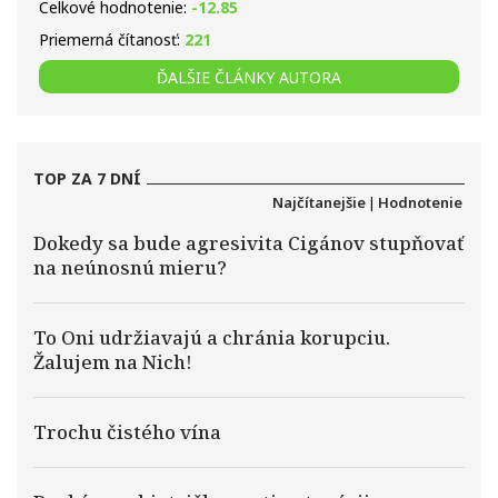
Celkové hodnotenie:
-12.85
Priemerná čítanosť:
221
ĎALŠIE ČLÁNKY AUTORA
TOP ZA 7 DNÍ
Najčítanejšie
|
Hodnotenie
Dokedy sa bude agresivita Cigánov stupňovať
na neúnosnú mieru?
To Oni udržiavajú a chránia korupciu.
Žalujem na Nich!
Trochu čistého vína