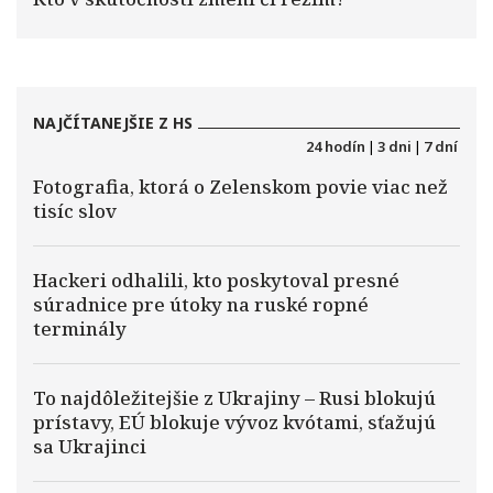
NAJČÍTANEJŠIE Z HS
24 hodín
|
3 dni
|
7 dní
Fotografia, ktorá o Zelenskom povie viac než
tisíc slov
Hackeri odhalili, kto poskytoval presné
súradnice pre útoky na ruské ropné
terminály
To najdôležitejšie z Ukrajiny – Rusi blokujú
prístavy, EÚ blokuje vývoz kvótami, sťažujú
sa Ukrajinci