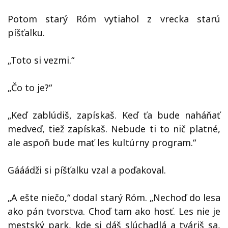
Potom starý Róm vytiahol z vrecka starú
píšťalku.
„Toto si vezmi.“
„Čo to je?“
„Keď zablúdiš, zapískaš. Keď ťa bude naháňať
medveď, tiež zapískaš. Nebude ti to nič platné,
ale aspoň bude mať les kultúrny program.“
Gááádži si píšťalku vzal a poďakoval.
„A ešte niečo,“ dodal starý Róm. „Nechoď do lesa
ako pán tvorstva. Choď tam ako hosť. Les nie je
mestský park, kde si dáš slúchadlá a tváriš sa,