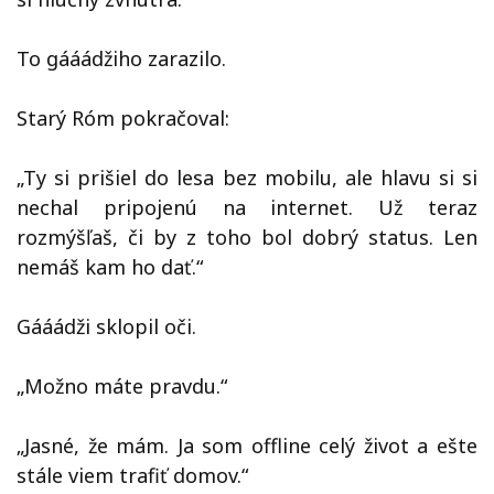
To gááádžiho zarazilo.
Starý Róm pokračoval:
„Ty si prišiel do lesa bez mobilu, ale hlavu si si
nechal pripojenú na internet. Už teraz
rozmýšľaš, či by z toho bol dobrý status. Len
nemáš kam ho dať.“
Gááádži sklopil oči.
„Možno máte pravdu.“
„Jasné, že mám. Ja som offline celý život a ešte
stále viem trafiť domov.“