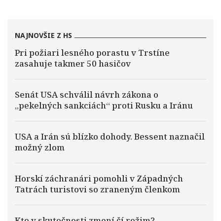
NAJNOVŠIE Z HS
Pri požiari lesného porastu v Trstíne
zasahuje takmer 50 hasičov
Senát USA schválil návrh zákona o
„pekelných sankciách“ proti Rusku a Iránu
USA a Irán sú blízko dohody. Bessent naznačil
možný zlom
Horskí záchranári pomohli v Západných
Tatrách turistovi so zraneným členkom
Kto v skutočnosti zmení čí režim?