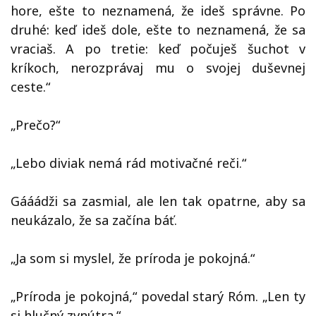
hore, ešte to neznamená, že ideš správne. Po
druhé: keď ideš dole, ešte to neznamená, že sa
vraciaš. A po tretie: keď počuješ šuchot v
kríkoch, nerozprávaj mu o svojej duševnej
ceste.“
„Prečo?“
„Lebo diviak nemá rád motivačné reči.“
Gááádži sa zasmial, ale len tak opatrne, aby sa
neukázalo, že sa začína báť.
„Ja som si myslel, že príroda je pokojná.“
„Príroda je pokojná,“ povedal starý Róm. „Len ty
si hlučný zvnútra.“