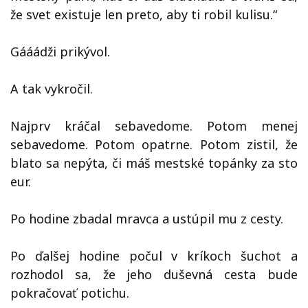
že svet existuje len preto, aby ti robil kulisu.“
Gááádži prikývol.
A tak vykročil.
Najprv kráčal sebavedome. Potom menej
sebavedome. Potom opatrne. Potom zistil, že
blato sa nepýta, či máš mestské topánky za sto
eur.
Po hodine zbadal mravca a ustúpil mu z cesty.
Po ďalšej hodine počul v kríkoch šuchot a
rozhodol sa, že jeho duševná cesta bude
pokračovať potichu.