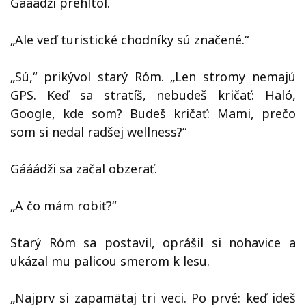
Gááádži prehltol.
„Ale veď turistické chodníky sú značené.“
„Sú,“ prikývol starý Róm. „Len stromy nemajú
GPS. Keď sa stratíš, nebudeš kričať: Haló,
Google, kde som? Budeš kričať: Mami, prečo
som si nedal radšej wellness?“
Gááádži sa začal obzerať.
„A čo mám robiť?“
Starý Róm sa postavil, oprášil si nohavice a
ukázal mu palicou smerom k lesu.
„Najprv si zapamätaj tri veci. Po prvé: keď ideš