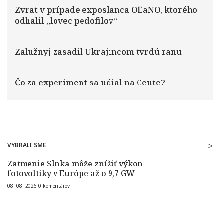
Zvrat v prípade exposlanca OĽaNO, ktorého
odhalil „lovec pedofilov“
Zalužnyj zasadil Ukrajincom tvrdú ranu
Čo za experiment sa udial na Ceute?
VYBRALI SME
Zatmenie Slnka môže znížiť výkon
fotovoltiky v Európe až o 9,7 GW
08. 08. 2026
0
komentárov