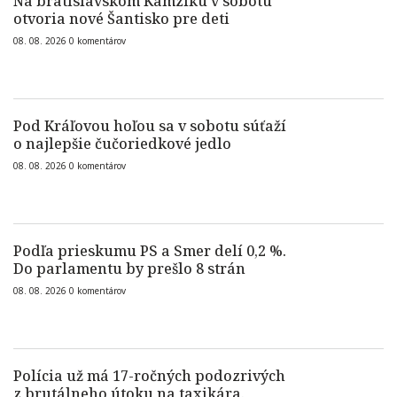
Na bratislavskom Kamzíku v sobotu
otvoria nové Šantisko pre deti
08. 08. 2026
0
komentárov
Pod Kráľovou hoľou sa v sobotu súťaží
o najlepšie čučoriedkové jedlo
08. 08. 2026
0
komentárov
Podľa prieskumu PS a Smer delí 0,2 %.
Do parlamentu by prešlo 8 strán
08. 08. 2026
0
komentárov
Polícia už má 17-ročných podozrivých
z brutálneho útoku na taxikára.