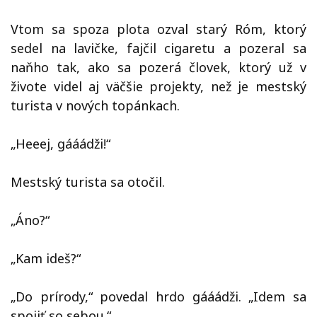
Vtom sa spoza plota ozval starý Róm, ktorý
sedel na lavičke, fajčil cigaretu a pozeral sa
naňho tak, ako sa pozerá človek, ktorý už v
živote videl aj väčšie projekty, než je mestský
turista v nových topánkach.
„Heeej, gááádži!“
Mestský turista sa otočil.
„Áno?“
„Kam ideš?“
„Do prírody,“ povedal hrdo gááádži. „Idem sa
spojiť so sebou.“