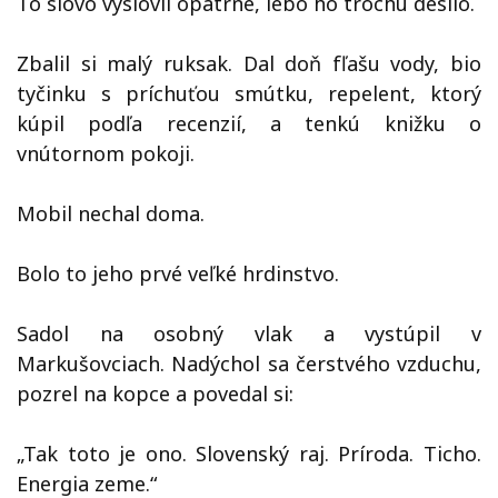
To slovo vyslovil opatrne, lebo ho trochu desilo.
Zbalil si malý ruksak. Dal doň fľašu vody, bio
tyčinku s príchuťou smútku, repelent, ktorý
kúpil podľa recenzií, a tenkú knižku o
vnútornom pokoji.
Mobil nechal doma.
Bolo to jeho prvé veľké hrdinstvo.
Sadol na osobný vlak a vystúpil v
Markušovciach. Nadýchol sa čerstvého vzduchu,
pozrel na kopce a povedal si:
„Tak toto je ono. Slovenský raj. Príroda. Ticho.
Energia zeme.“