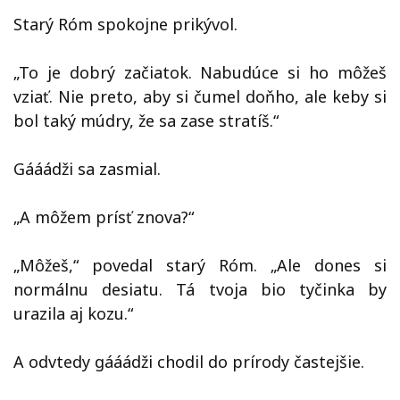
Starý Róm spokojne prikývol.
„To je dobrý začiatok. Nabudúce si ho môžeš
vziať. Nie preto, aby si čumel doňho, ale keby si
bol taký múdry, že sa zase stratíš.“
Gááádži sa zasmial.
„A môžem prísť znova?“
„Môžeš,“ povedal starý Róm. „Ale dones si
normálnu desiatu. Tá tvoja bio tyčinka by
urazila aj kozu.“
A odvtedy gááádži chodil do prírody častejšie.