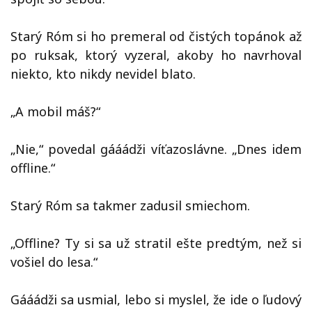
Starý Róm si ho premeral od čistých topánok až
po ruksak, ktorý vyzeral, akoby ho navrhoval
niekto, kto nikdy nevidel blato.
„A mobil máš?“
„Nie,“ povedal gááádži víťazoslávne. „Dnes idem
offline.“
Starý Róm sa takmer zadusil smiechom.
„Offline? Ty si sa už stratil ešte predtým, než si
vošiel do lesa.“
Gááádži sa usmial, lebo si myslel, že ide o ľudový