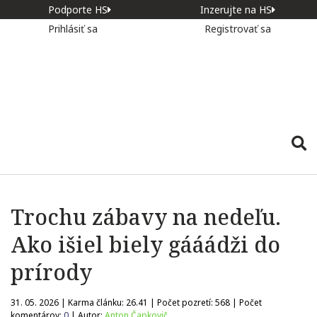
Podporte HS
Inzerujte na HS
Prihlásiť sa
Registrovať sa
Trochu zábavy na nedeľu.
Ako išiel biely gááádži do
prírody​
31. 05. 2026 | Karma článku:
26.41
| Počet pozretí:
568
| Počet
komentárov:
0
| Autor:
Anton Čapkovič