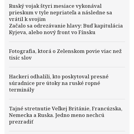
Ruský vojak štyri mesiace vykonával
prieskum v tyle nepriateľa a následne sa
vrátil k svojim
Začalo sa odrezávanie hlavy: Buď kapitulácia
Kyjeva, alebo nový front vo Fínsku
Fotografia, ktorá o Zelenskom povie viac než
tisíc slov
Hackeri odhalili, kto poskytoval presné
súradnice pre útoky na ruské ropné
terminály
Tajné stretnutie Veľkej Británie, Francúzska,
Nemecka a Ruska. Jedno meno nechcú
prezradiť