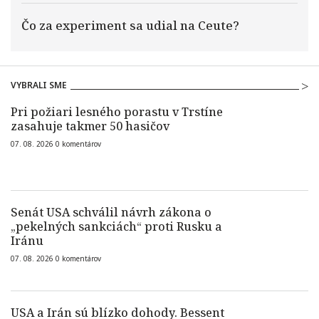
Čo za experiment sa udial na Ceute?
VYBRALI SME
Pri požiari lesného porastu v Trstíne
zasahuje takmer 50 hasičov
07. 08. 2026
0
komentárov
Senát USA schválil návrh zákona o
„pekelných sankciách“ proti Rusku a
Iránu
07. 08. 2026
0
komentárov
USA a Irán sú blízko dohody. Bessent