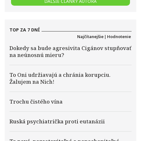
ĎALŠIE ČLÁNKY AUTORA
TOP ZA 7 DNÍ
Najčítanejšie
|
Hodnotenie
Dokedy sa bude agresivita Cigánov stupňovať
na neúnosnú mieru?
To Oni udržiavajú a chránia korupciu.
Žalujem na Nich!
Trochu čistého vína
Ruská psychiatrička proti eutanázii