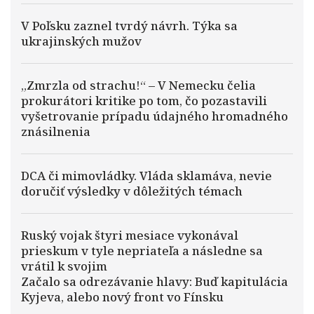
V Poľsku zaznel tvrdý návrh. Týka sa
ukrajinských mužov
„Zmrzla od strachu!“ – V Nemecku čelia
prokurátori kritike po tom, čo pozastavili
vyšetrovanie prípadu údajného hromadného
znásilnenia
DCA či mimovládky. Vláda sklamáva, nevie
doručiť výsledky v dôležitých témach
Ruský vojak štyri mesiace vykonával
prieskum v tyle nepriateľa a následne sa
vrátil k svojim
Začalo sa odrezávanie hlavy: Buď kapitulácia
Kyjeva, alebo nový front vo Fínsku