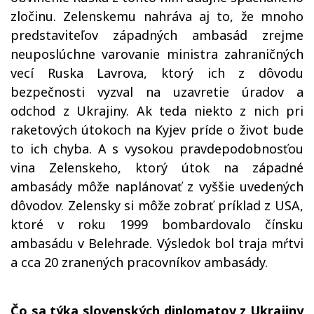
zločinu. Zelenskemu nahráva aj to, že mnoho
predstaviteľov západných ambasád zrejme
neuposlúchne varovanie ministra zahraničných
vecí Ruska Lavrova, ktorý ich z dôvodu
bezpečnosti vyzval na uzavretie úradov a
odchod z Ukrajiny. Ak teda niekto z nich pri
raketových útokoch na Kyjev príde o život bude
to ich chyba. A s vysokou pravdepodobnosťou
vina Zelenskeho, ktorý útok na západné
ambasády môže naplánovať z vyššie uvedených
dôvodov. Zelensky si môže zobrať príklad z USA,
ktoré v roku 1999 bombardovalo čínsku
ambasádu v Belehrade. Výsledok bol traja mŕtvi
a cca 20 zranených pracovníkov ambasády.
Čo sa týka slovenských diplomatov z Ukrajiny