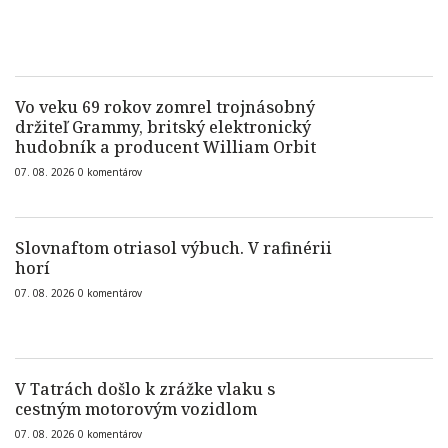
Vo veku 69 rokov zomrel trojnásobný
držiteľ Grammy, britský elektronický
hudobník a producent William Orbit
07. 08. 2026
0
komentárov
Slovnaftom otriasol výbuch. V rafinérii
horí
07. 08. 2026
0
komentárov
V Tatrách došlo k zrážke vlaku s
cestným motorovým vozidlom
07. 08. 2026
0
komentárov