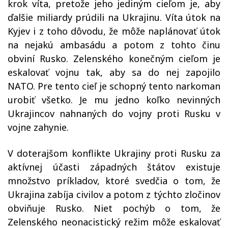
krok víta, pretože jeho jediným cieľom je, aby
ďalšie miliardy prúdili na Ukrajinu. Víta útok na
Kyjev i z toho dôvodu, že môže naplánovať útok
na nejakú ambasádu a potom z tohto činu
obviní Rusko. Zelenského konečným cieľom je
eskalovať vojnu tak, aby sa do nej zapojilo
NATO. Pre tento cieľ je schopný tento narkoman
urobiť všetko.
Je mu jedno koľko nevinných
Ukrajincov nahnaných do vojny proti Rusku v
vojne zahynie.
V doterajšom konflikte Ukrajiny proti Rusku za
aktívnej účasti západných štátov existuje
množstvo príkladov, ktoré svedčia o tom, že
Ukrajina zabíja civilov a potom z týchto zločinov
obviňuje Rusko. Niet pochýb o tom, že
Zelenského neonacistický režim môže eskalovať