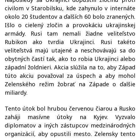
civilom v Starobilsku, kde zahynulo v internáte
okolo 20 študentov a ďalších 60 bolo zranených.
Išlo o cielený zločin a provokáciu ukrajinskej
armády. Rusi tam nemali žiadne veliteľstvo
Rubikon ako tvrdia Ukrajinci. Rusi takéto
veliteľstvá majú utajené a neschovávajú sa do
obytných častí tak, ako to robia Ukrajinci alebo
západní žoldnieri. Akcia slúžila na to, aby Západ
túto akciu považoval za úspech a aby mohol
Zelenského režim žobrať na Západe o ďalšie
miliardy.
Tento útok bol hrubou červenou čiarou a Rusko
zaháji masívne útoky na Kyjev. Vyzvalo
diplomatov a iných zástupcov medzinárodných
organizácií, aby opustili mesto.
Zelensky tento