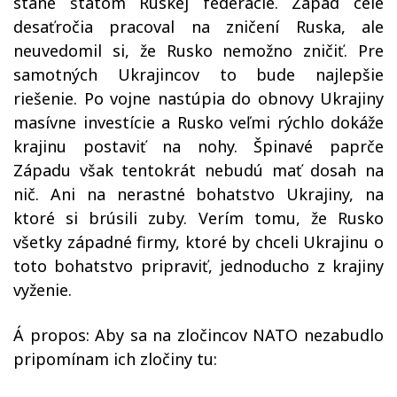
stane štátom Ruskej federácie. Západ celé
desaťročia pracoval na zničení Ruska, ale
neuvedomil si, že Rusko nemožno zničiť. Pre
samotných Ukrajincov to bude najlepšie
riešenie. Po vojne nastúpia do obnovy Ukrajiny
masívne investície a Rusko veľmi rýchlo dokáže
krajinu postaviť na nohy. Špinavé paprče
Západu však tentokrát nebudú mať dosah na
nič. Ani na nerastné bohatstvo Ukrajiny, na
ktoré si brúsili zuby. Verím tomu, že Rusko
všetky západné firmy, ktoré by chceli Ukrajinu o
toto bohatstvo pripraviť, jednoducho z krajiny
vyženie.
Á propos: Aby sa na zločincov NATO nezabudlo
pripomínam ich zločiny tu: