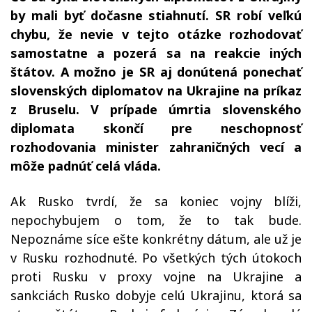
by mali byť dočasne stiahnutí. SR robí veľkú
chybu, že nevie v tejto otázke rozhodovať
samostatne a pozerá sa na reakcie iných
štátov. A možno je SR aj donútená ponechať
slovenských diplomatov na Ukrajine na príkaz
z Bruselu. V prípade úmrtia slovenského
diplomata skončí pre neschopnosť
rozhodovania minister zahraničných vecí a
môže padnúť celá vláda.
Ak Rusko tvrdí, že sa koniec vojny blíži,
nepochybujem o tom, že to tak bude.
Nepoznáme síce ešte konkrétny dátum, ale už je
v Rusku rozhodnuté. Po všetkých tých útokoch
proti Rusku v proxy vojne na Ukrajine a
sankciách Rusko dobyje celú Ukrajinu, ktorá sa