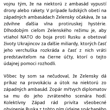
vojnu tým, že na niektorú z ambasád vypustí
drony alebo rakety. V prípade ľudských obetí na
západných ambasádach Zelensky očakáva, že sa
zdvihne ďalšia vlna protiruskej hystérie.
Dlhodobým cieľom Zelenského režimu je, aby
vtiahol NATO do boja proti Rusku a obetoval
životy Ukrajincov za
ďalšie miliardy, ktorých časť
jeho verchuška rozkráda a časť z nich vráti
predstaviteľom na čierne účty, ktorí o tejto
údajnej pomoci rozhodli.
Vôbec by som sa nečudoval, že Zelensky dá
príkaz na provokáciu a útok na niektorú zo
západných ambasád. Zopár mŕtvych diplomatov
sa mu do jeho zvráteného scenára hodí.
Kolektívny Západ rád privíta všeobecné
obvinenie Ruska z tohto ním údajne spáchaného