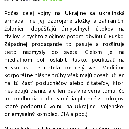
Počas celej vojny na Ukrajine sa ukrajinská
armáda, iné jej ozbrojené zložky a zahraniční
žoldnieri dopúšťajú úmyselných útokov na
civilov. Z týchto zločinov potom obviňujú Rusko.
Západnej propagande to pasuje a rozširuje
tieto nezmysly do sveta. Cieľom je na
mediálnom poli oslabiť Rusko, poukázať na
Rusko ako nepriateľa pre celý svet. Mediálne
korporátne hlásne trúby však majú dosah už len
na tú časť poslucháčov alebo čitateľov, ktorí
nesledujú dianie, ale len pasívne veria tomu, čo
im predhodia pod nos médiá platené zo zdrojov,
ktoré podporujú vojnu na Ukrajine. (vojensko-
priemyselný komplex, CIA a pod.).
Naposledy sa Ukrajinci dopustili zločinu proti