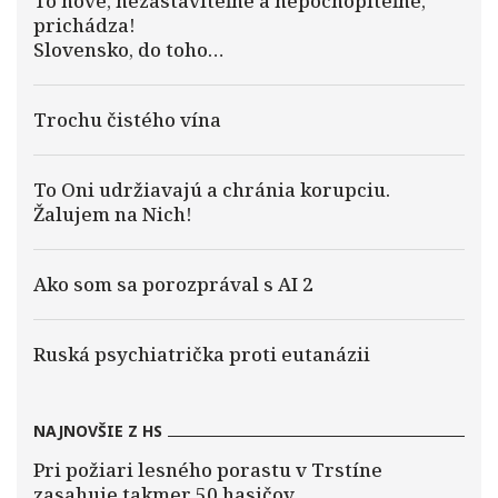
To nové, nezastaviteľné a nepochopiteľné,
prichádza!
Slovensko, do toho…
Trochu čistého vína
To Oni udržiavajú a chránia korupciu.
Žalujem na Nich!
Ako som sa porozprával s AI 2
Ruská psychiatrička proti eutanázii
NAJNOVŠIE Z HS
Pri požiari lesného porastu v Trstíne
zasahuje takmer 50 hasičov