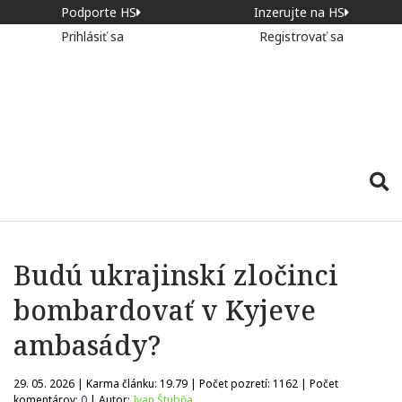
Podporte HS
Inzerujte na HS
Prihlásiť sa
Registrovať sa
Budú ukrajinskí zločinci
bombardovať v Kyjeve
ambasády?
29. 05. 2026 | Karma článku:
19.79
| Počet pozretí:
1162
| Počet
komentárov:
0
| Autor:
Ivan Štubňa