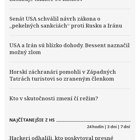
Senát USA schválil návrh zákona o
„pekelných sankciách“ proti Rusku a Iránu
USA a Irán sú blízko dohody. Bessent naznačil
možný zlom
Horskí záchranári pomohli v Západných
Tatrách turistovi so zraneným členkom
Kto v skutočnosti zmení čí režim?
NAJČÍTANEJŠIE Z HS
24 hodín
|
3 dni
|
7 dní
Hackeri odhalili, kto poskytoval presné