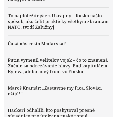
To najdôležitejšie z Ukrajiny – Rusko našlo
spôsob, ako čeliť prakticky všetkým zbraniam
NATO, tvrdí Zalužnyj
Čaká nás cesta Maďarska?
Putin vymenil veliteľov vojsk – čo to znamená
Začalo sa odrezávanie hlavy: Buď kapitulácia
Kyjeva, alebo nový front vo Fínsku
Maroš Kramár: „Zastavme my Fica, Slováci
ožijú!“
Hackeri odhalili, kto poskytoval presné
súradnice pre útoky na ruské ropné