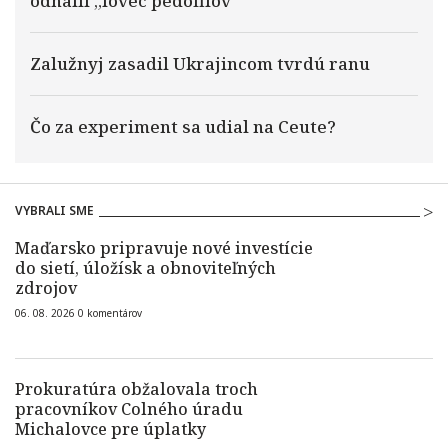
odhalil „lovec pedofilov“
Zalužnyj zasadil Ukrajincom tvrdú ranu
Čo za experiment sa udial na Ceute?
VYBRALI SME
Maďarsko pripravuje nové investície
do sietí, úložísk a obnoviteľných
zdrojov
06. 08. 2026
0
komentárov
Prokuratúra obžalovala troch
pracovníkov Colného úradu
Michalovce pre úplatky