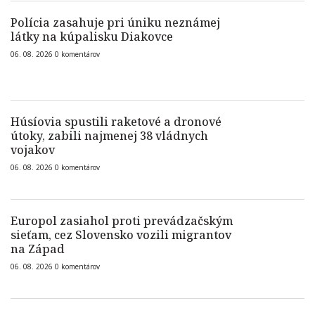
Polícia zasahuje pri úniku neznámej
látky na kúpalisku Diakovce
06. 08. 2026
0
komentárov
Húsíovia spustili raketové a dronové
útoky, zabili najmenej 38 vládnych
vojakov
06. 08. 2026
0
komentárov
Europol zasiahol proti prevádzačským
sieťam, cez Slovensko vozili migrantov
na Západ
06. 08. 2026
0
komentárov