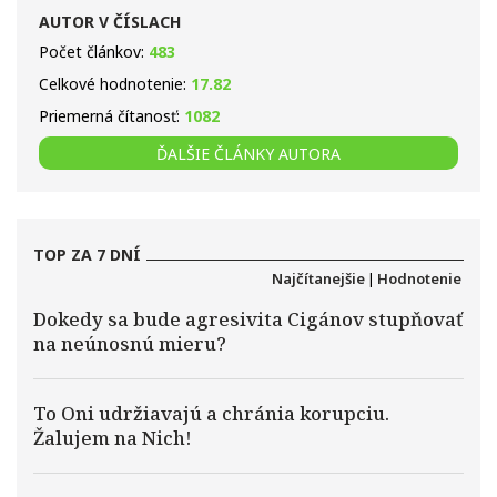
AUTOR V ČÍSLACH
Počet článkov:
483
Celkové hodnotenie:
17.82
Priemerná čítanosť:
1082
ĎALŠIE ČLÁNKY AUTORA
TOP ZA 7 DNÍ
Najčítanejšie
|
Hodnotenie
Dokedy sa bude agresivita Cigánov stupňovať
na neúnosnú mieru?
To Oni udržiavajú a chránia korupciu.
Žalujem na Nich!