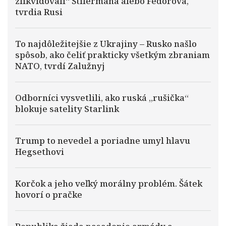
zlikvidovali“ Štilermana alebo Fedorova,
tvrdia Rusi
To najdôležitejšie z Ukrajiny – Rusko našlo
spôsob, ako čeliť prakticky všetkým zbraniam
NATO, tvrdí Zalužnyj
Odborníci vysvetlili, ako ruská „rušička“
blokuje satelity Starlink
Trump to nevedel a poriadne umyl hlavu
Hegsethovi
Korčok a jeho veľký morálny problém. Šátek
hovorí o pračke