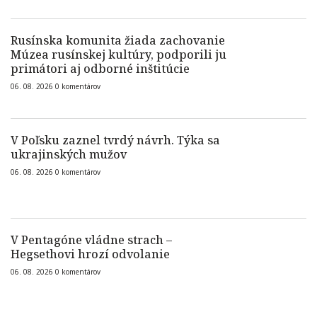
Rusínska komunita žiada zachovanie
Múzea rusínskej kultúry, podporili ju
primátori aj odborné inštitúcie
06. 08. 2026
0
komentárov
V Poľsku zaznel tvrdý návrh. Týka sa
ukrajinských mužov
06. 08. 2026
0
komentárov
V Pentagóne vládne strach –
Hegsethovi hrozí odvolanie
06. 08. 2026
0
komentárov