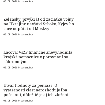
06. 08. 2026
0
komentárov
Zelenskyj prvýkrát od začiatku vojny
na Ukrajine navštívi Srbsko, Kyjev ho
chce odpútať od Moskvy
06. 08. 2026
0
komentárov
Lacová: VšZP finančne znevýhodnila
krajské nemocnice v porovnaní so
súkromnými
06. 08. 2026
0
komentárov
Útvar hodnoty za peniaze: O
vyťaženosti ciest nerozhoduje iba
počet áut, dôležité je aj ich zloženie
06. 08. 2026
0
komentárov