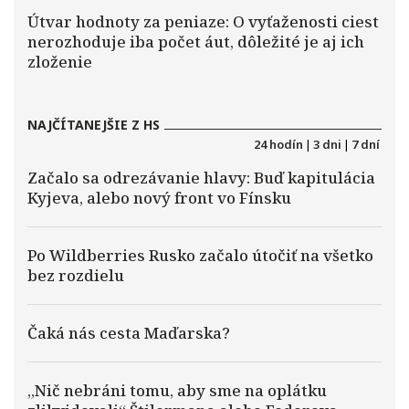
Útvar hodnoty za peniaze: O vyťaženosti ciest
nerozhoduje iba počet áut, dôležité je aj ich
zloženie
NAJČÍTANEJŠIE Z HS
24 hodín
|
3 dni
|
7 dní
Začalo sa odrezávanie hlavy: Buď kapitulácia
Kyjeva, alebo nový front vo Fínsku
Po Wildberries Rusko začalo útočiť na všetko
bez rozdielu
Čaká nás cesta Maďarska?
„Nič nebráni tomu, aby sme na oplátku