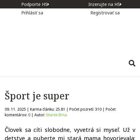
Podporte HS
Inzerujte na HS
Prihlásiť sa
Registrovať sa
Šport je super
09. 11. 2025 | Karma článku:
25.81
| Počet pozretí:
310
| Počet
komentárov:
0
| Autor:
Marek Brna
Človek sa cíti slobodne, vyvetrá si myseľ. Už v
detstve a puberte mi stará mama hovorievala: