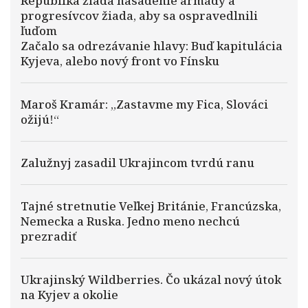
Republika žiada nasadenie armády a
progresívcov žiada, aby sa ospravedlnili
ľuďom
Začalo sa odrezávanie hlavy: Buď kapitulácia
Kyjeva, alebo nový front vo Fínsku
Maroš Kramár: „Zastavme my Fica, Slováci
ožijú!“
Zalužnyj zasadil Ukrajincom tvrdú ranu
Tajné stretnutie Veľkej Británie, Francúzska,
Nemecka a Ruska. Jedno meno nechcú
prezradiť
Ukrajinský Wildberries. Čo ukázal nový útok
na Kyjev a okolie