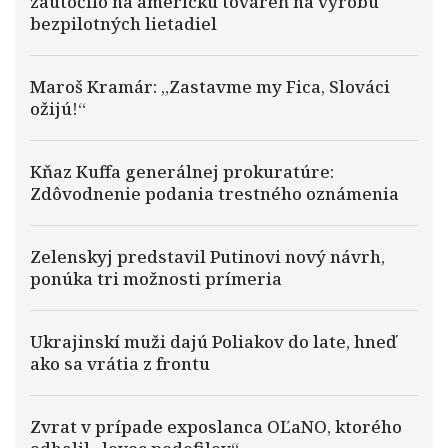
zaútočilo na americkú továreň na výrobu
bezpilotných lietadiel
Maroš Kramár: „Zastavme my Fica, Slováci
ožijú!“
Kňaz Kuffa generálnej prokuratúre:
Zdôvodnenie podania trestného oznámenia
Zelenskyj predstavil Putinovi nový návrh,
ponúka tri možnosti prímeria
Ukrajinskí muži dajú Poliakov do late, hneď
ako sa vrátia z frontu
Zvrat v prípade exposlanca OĽaNO, ktorého