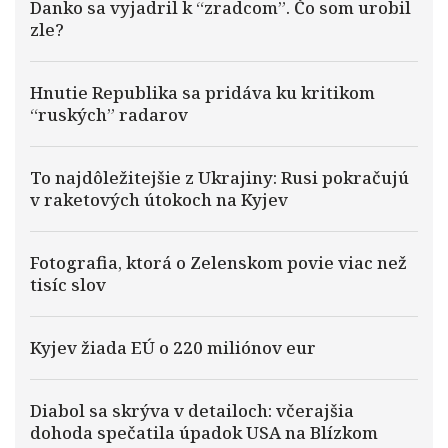
Danko sa vyjadril k “zradcom”. Čo som urobil
zle?
Hnutie Republika sa pridáva ku kritikom
“ruských” radarov
To najdôležitejšie z Ukrajiny: Rusi pokračujú
v raketových útokoch na Kyjev
Fotografia, ktorá o Zelenskom povie viac než
tisíc slov
Kyjev žiada EÚ o 220 miliónov eur
Diabol sa skrýva v detailoch: včerajšia
dohoda spečatila úpadok USA na Blízkom