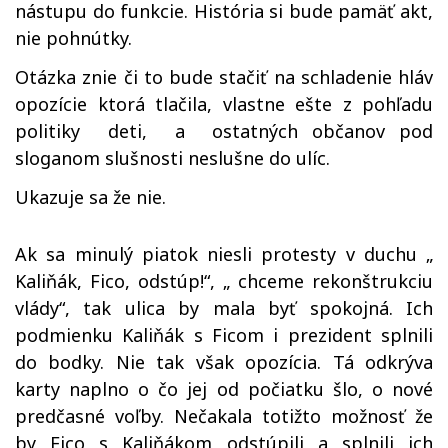
nástupu do funkcie. História si bude pamäť akt,
nie pohnútky.
Otázka znie či to bude stačiť na schladenie hláv
opozície ktorá tlačila, vlastne ešte z pohľadu
politiky deti, a ostatných občanov pod
sloganom slušnosti neslušne do ulíc.
Ukazuje sa že nie.
Ak sa minulý piatok niesli protesty v duchu „
Kaliňák, Fico, odstúp!“, „ chceme rekonštrukciu
vlády“, tak ulica by mala byť spokojná. Ich
podmienku Kaliňák s Ficom i prezident splnili
do bodky. Nie tak však opozícia. Tá odkrýva
karty naplno o čo jej od počiatku šlo, o nové
predčasné voľby. Nečakala totižto možnosť že
by Fico s Kaliňákom odstúpili a splnili ich