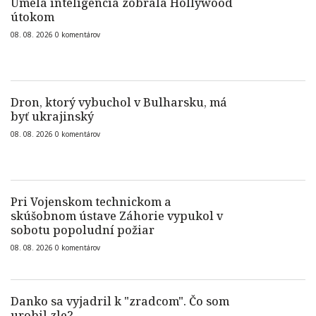
Umelá inteligencia zobrala Hollywood
útokom
08. 08. 2026
0
komentárov
Dron, ktorý vybuchol v Bulharsku, má
byť ukrajinský
08. 08. 2026
0
komentárov
Pri Vojenskom technickom a
skúšobnom ústave Záhorie vypukol v
sobotu popoludní požiar
08. 08. 2026
0
komentárov
Danko sa vyjadril k "zradcom". Čo som
urobil zle?