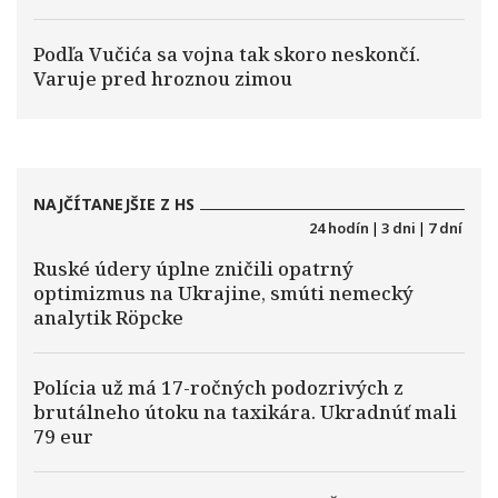
Podľa Vučića sa vojna tak skoro neskončí.
Varuje pred hroznou zimou
NAJČÍTANEJŠIE Z HS
24 hodín
|
3 dni
|
7 dní
Ruské údery úplne zničili opatrný
optimizmus na Ukrajine, smúti nemecký
analytik Röpcke
Polícia už má 17-ročných podozrivých z
brutálneho útoku na taxikára. Ukradnúť mali
79 eur