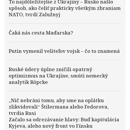
To najdôležitejšie z Ukrajiny – Rusko našlo
spôsob, ako čeliť prakticky všetkým zbraniam
NATO, tvrdí Zalužnyj
Čaká nás cesta Maďarska?
Putin vymenil veliteľov vojsk – čo to znamená
Ruské údery úplne zničili opatrný
optimizmus na Ukrajine, smúti nemecký
analytik Röpcke
„Nič nebráni tomu, aby sme na oplátku
zlikvidovali“ Štilermana alebo Fedorova,
tvrdia Rusi
Začalo sa odrezávanie hlavy: Buď kapitulácia
Kyjeva, alebo nový front vo Fínsku