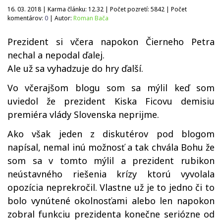
16. 03. 2018 | Karma článku:
12.32
| Počet pozretí:
5842
| Počet
komentárov:
0
| Autor:
Roman Bača
Prezident si včera napokon Čierneho Petra
nechal a nepodal ďalej.
Ale už sa vyhadzuje do hry ďalší.
Vo včerajšom blogu som sa mýlil keď som
uviedol že prezident Kiska Ficovu demisiu
premiéra vlády Slovenska neprijme.
Ako však jeden z diskutérov pod blogom
napísal, nemal inú možnosť a tak chvála Bohu že
som sa v tomto mýlil a prezident rubikon
neústavného riešenia krízy ktorú vyvolala
opozícia neprekročil. Vlastne už je to jedno či to
bolo vynútené okolnosťami alebo len napokon
zobral funkciu prezidenta konečne seriózne od