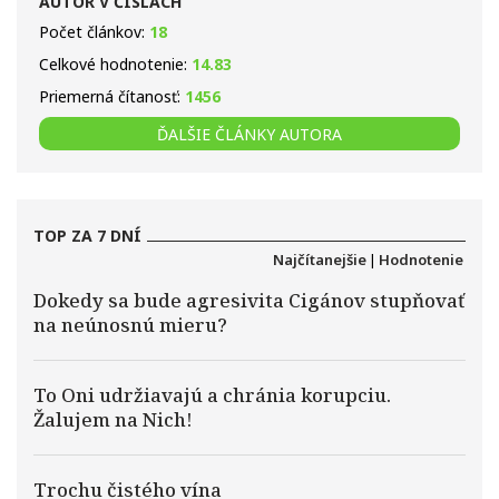
AUTOR V ČÍSLACH
Počet článkov:
18
Celkové hodnotenie:
14.83
Priemerná čítanosť:
1456
ĎALŠIE ČLÁNKY AUTORA
TOP ZA 7 DNÍ
Najčítanejšie
|
Hodnotenie
Dokedy sa bude agresivita Cigánov stupňovať
na neúnosnú mieru?
To Oni udržiavajú a chránia korupciu.
Žalujem na Nich!
Trochu čistého vína