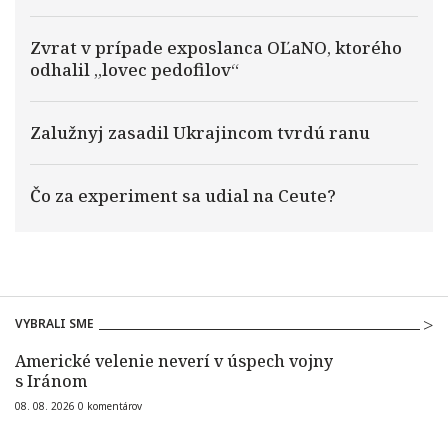
Zvrat v prípade exposlanca OĽaNO, ktorého
odhalil „lovec pedofilov“
Zalužnyj zasadil Ukrajincom tvrdú ranu
Čo za experiment sa udial na Ceute?
VYBRALI SME
Americké velenie neverí v úspech vojny
s Iránom
08. 08. 2026
0
komentárov