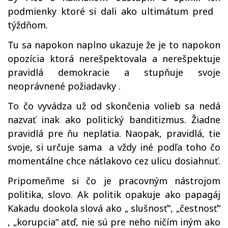
podmienky ktoré si dali ako ultimátum pred
týždňom.
Tu sa napokon naplno ukazuje že je to napokon
opozícia ktorá nerešpektovala a nerešpektuje
pravidlá demokracie a stupňuje svoje
neoprávnené požiadavky .
To čo vyvádza už od skončenia volieb sa nedá
nazvať inak ako politický banditizmus. Žiadne
pravidlá pre ňu neplatia. Naopak, pravidlá, tie
svoje, si určuje sama a vždy iné podľa toho čo
momentálne chce nátlakovo cez ulicu dosiahnuť.
Pripomeňme si čo je pracovným nástrojom
politika, slovo. Ak politik opakuje ako papagáj
Kakadu dookola slová ako „ slušnosť“, „čestnosť“
, „korupcia“ atď, nie sú pre neho ničím iným ako