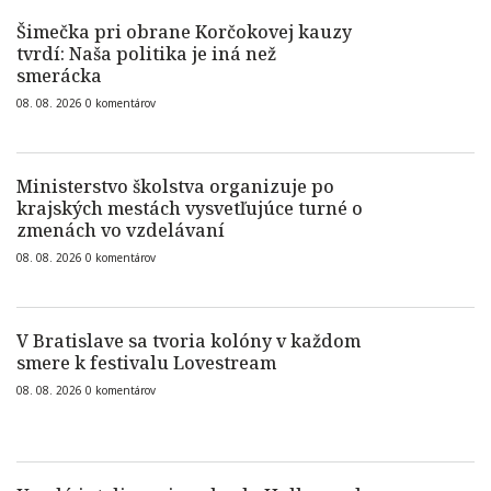
Šimečka pri obrane Korčokovej kauzy
tvrdí: Naša politika je iná než
smerácka
08. 08. 2026
0
komentárov
Ministerstvo školstva organizuje po
krajských mestách vysvetľujúce turné o
zmenách vo vzdelávaní
08. 08. 2026
0
komentárov
V Bratislave sa tvoria kolóny v každom
smere k festivalu Lovestream
08. 08. 2026
0
komentárov