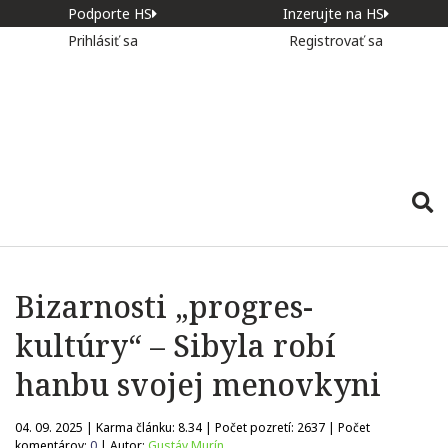
Podporte HS
Inzerujte na HS
Prihlásiť sa
Registrovať sa
Bizarnosti „progres-
kultúry“ – Sibyla robí
hanbu svojej menovkyni
04. 09. 2025 | Karma článku:
8.34
| Počet pozretí:
2637
| Počet
komentárov:
0
| Autor:
Gustáv Murín