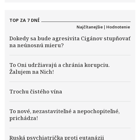
TOP ZA 7 DNÍ
Najčítanejšie
|
Hodnotenie
Dokedy sa bude agresivita Cigánov stupňovať
na neúnosnú mieru?
To Oni udržiavajú a chránia korupciu.
Žalujem na Nich!
Trochu čistého vína
To nové, nezastaviteľné a nepochopiteľné,
prichádza!
Ruská psychiatrička proti eutanázii