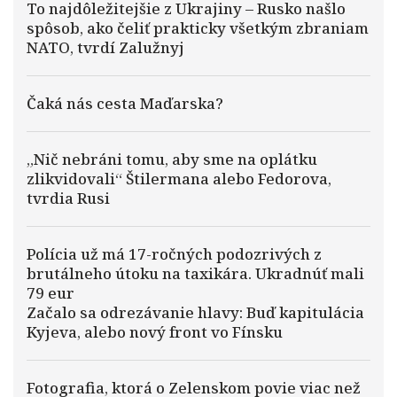
To najdôležitejšie z Ukrajiny – Rusko našlo
spôsob, ako čeliť prakticky všetkým zbraniam
NATO, tvrdí Zalužnyj
Čaká nás cesta Maďarska?
„Nič nebráni tomu, aby sme na oplátku
zlikvidovali“ Štilermana alebo Fedorova,
tvrdia Rusi
Polícia už má 17-ročných podozrivých z
brutálneho útoku na taxikára. Ukradnúť mali
79 eur
Začalo sa odrezávanie hlavy: Buď kapitulácia
Kyjeva, alebo nový front vo Fínsku
Fotografia, ktorá o Zelenskom povie viac než