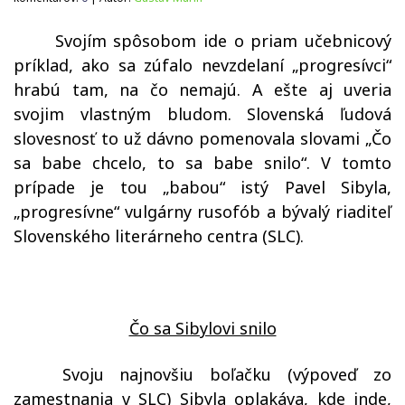
Svojím spôsobom ide o priam učebnicový
príklad, ako sa zúfalo nevzdelaní „progresívci“
hrabú tam, na čo nemajú. A ešte aj uveria
svojim vlastným bludom. Slovenská ľudová
slovesnosť to už dávno pomenovala slovami „Čo
sa babe chcelo, to sa babe snilo“. V tomto
prípade je tou „babou“ istý Pavel Sibyla,
„progresívne“ vulgárny rusofób a bývalý riaditeľ
Slovenského literárneho centra (SLC).
Čo sa Sibylovi snilo
Svoju najnovšiu boľačku (výpoveď zo
zamestnania v SLC) Sibyla oplakáva, kde inde,