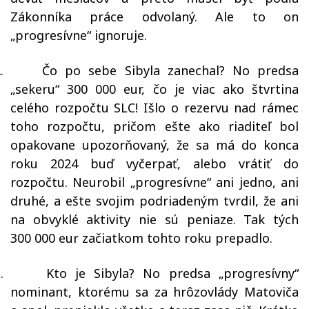
Zákonníka práce odvolaný. Ale to on
„progresívne“ ignoruje.
.
Čo po sebe Sibyla zanechal? No predsa
„sekeru“ 300 000 eur, čo je viac ako štvrtina
celého rozpočtu SLC! Išlo o rezervu nad rámec
toho rozpočtu, pričom ešte ako riaditeľ bol
opakovane upozorňovaný, že sa má do konca
roku 2024 buď vyčerpať, alebo vrátiť do
rozpočtu. Neurobil „progresívne“ ani jedno, ani
druhé, a ešte svojim podriadeným tvrdil, že ani
na obvyklé aktivity nie sú peniaze. Tak tých
300 000 eur začiatkom tohto roku prepadlo.
.
Kto je Sibyla? No predsa „progresívny“
nominant, ktorému sa za hrôzovlády Matoviča