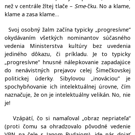
než v centrále žltej tlače –
Sme
-čku. No a klame,
klame a zasa klame…
Svoj osobný žalm začína typicky „progresívne“
okydávaním všetkých nominantov súčasného
vedenia Ministerstva kultúry bez uvedenia
jediného dôkazu, či príkladu. Je to typicky
„progresívne“ hnusné nálepkovanie zapadajúce
do nenávistných prejavov celej Šimečkovskej
politickej úderky. Sibylovou „inováciou“ je
spochybňovanie ich intelektuálnej úrovne, čím
naznačuje, že on je intelektuálny velikán. No, nie
je!
Vzápätí, čo si namaľoval „obraz nepriateľa“
(proti čomu sa ohradzovalo pôvodné vedenie
VPN na čele s Janom Budajom), ide nás dojať