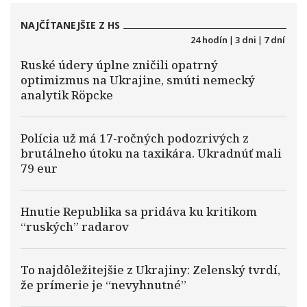
NAJČÍTANEJŠIE Z HS
24 hodín
|
3 dni
|
7 dní
Ruské údery úplne zničili opatrný
optimizmus na Ukrajine, smúti nemecký
analytik Röpcke
Polícia už má 17-ročných podozrivých z
brutálneho útoku na taxikára. Ukradnúť mali
79 eur
Hnutie Republika sa pridáva ku kritikom
“ruských” radarov
To najdôležitejšie z Ukrajiny: Zelenský tvrdí,
že prímerie je “nevyhnutné”