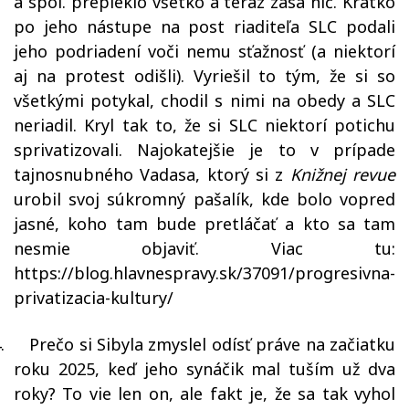
a spol. prepieklo všetko a teraz zasa nič. Krátko
po jeho nástupe na post riaditeľa SLC podali
jeho podriadení voči nemu sťažnosť (a niektorí
aj na protest odišli). Vyriešil to tým, že si so
všetkými potykal, chodil s nimi na obedy a SLC
neriadil. Kryl tak to, že si SLC niektorí potichu
sprivatizovali. Najokatejšie je to v prípade
tajnosnubného Vadasa, ktorý si z
Knižnej revue
urobil svoj súkromný pašalík, kde bolo vopred
jasné, koho tam bude pretláčať a kto sa tam
nesmie objaviť. Viac tu:
https://blog.hlavnespravy.sk/37091/progresivna-
privatizacia-kultury/
.
Prečo si Sibyla zmyslel odísť práve na začiatku
roku 2025, keď jeho synáčik mal tuším už dva
roky? To vie len on, ale fakt je, že sa tak vyhol