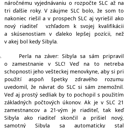
náročnému vyjednávaniu o rozpočte SLC až na
tri ďalšie roky. V záujme SLC bolo, že som to
nakoniec riešil a v prospech SLC aj vyriešil ako
nový riaditeľ vzhľadom k svojej kvalifikácii
a skúsenostiam v ďaleko lepšej pozícii, než
v akej bol kedy Sibyla.
.
Perla na záver: Sibyla sa sám pripravil
o zamestnanie v SLC! Veď na to netreba
schopnosti jeho vešteckej menovkyne, aby si pri
použití aspoň špetky zdravého rozumu
uvedomil, že návrat do SLC si sám znemožnil.
Veď aj prostý sedliak by to pochopil s použitím
základných počtových úkonov. Ak je v SLC 21
zamestnancov a 21-vým je riaditeľ, tak keď
Sibyla ako riaditeľ skončil a prišiel nový,
samotný Sibyla sa automaticky stal