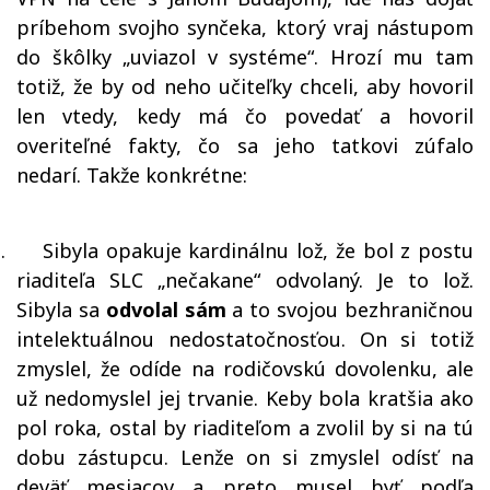
príbehom svojho synčeka, ktorý vraj nástupom
do škôlky „uviazol v systéme“. Hrozí mu tam
totiž, že by od neho učiteľky chceli, aby hovoril
len vtedy, kedy má čo povedať a hovoril
overiteľné fakty, čo sa jeho tatkovi zúfalo
nedarí. Takže konkrétne:
.
Sibyla opakuje kardinálnu lož, že bol z postu
riaditeľa SLC „nečakane“ odvolaný. Je to lož.
Sibyla sa
odvolal sám
a to svojou bezhraničnou
intelektuálnou nedostatočnosťou. On si totiž
zmyslel, že odíde na rodičovskú dovolenku, ale
už nedomyslel jej trvanie. Keby bola kratšia ako
pol roka, ostal by riaditeľom a zvolil by si na tú
dobu zástupcu. Lenže on si zmyslel odísť na
deväť mesiacov a preto musel byť podľa