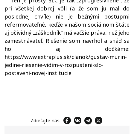
Ten je prostý. SLC je tak „zprogresívnené“, že
pri všetkej dobrej vôli (a že som ju mal do
poslednej chvíle) nie je bežnými postupmi
refermovateľné, keďže v našom sociálnom štáte
aj očividný „záškodník“ má väčšie práva, než jeho
zamestnávateľ. Riešenie som navrhol a snáď sa
ho aj dočkáme:
https://www.extraplus.sk/clanok/gustav-murin-
jedine-riesenie-vidim-v-rozpusteni-slc-
postaveni-novej-institucie
Zdieľajte nás