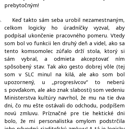
prebytočným!
.
Keď takto sám seba urobil nezamestnaným,
celkom logicky ho úradníčky vyzval, aby
podpísal ukončenie pracovného pomeru. Vtedy
som bol vo funkcii len druhý deň a videl, ako sa
tento komsomolec zúfalo drží stola, ktorý si
sám vybral, a odmieta akceptovať ním
spôsobený stav. Tak ako gesto dobrej vôle (tej
som v SLC minul na kilá, ale ako som bol
upozornený, u „progresívcov“ to neberú
s povďakom, ale ako znak slabosti) som vedeniu
Ministerstva kultúry navrhol, že mu na tie dva
dni, čo mu ešte ostávali do odchodu, podpíšem
novú zmluvu. Príznačné pre tie hektické dni
bolo, že mi personalistka omylom podstrčila
jeho pôvodnú riaditeľskú zmluvu! A tá je logicky