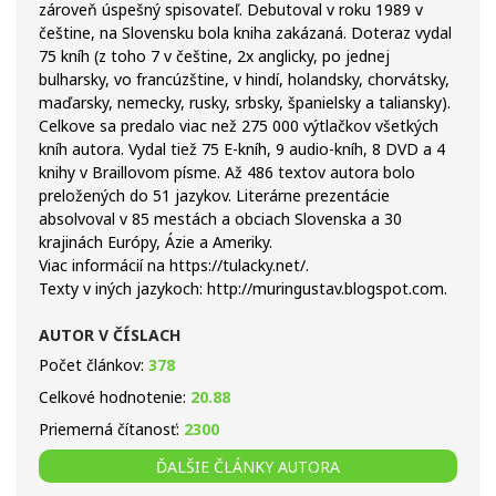
zároveň úspešný spisovateľ. Debutoval v roku 1989 v
češtine, na Slovensku bola kniha zakázaná. Doteraz vydal
75 kníh (z toho 7 v češtine, 2x anglicky, po jednej
bulharsky, vo francúzštine, v hindí, holandsky, chorvátsky,
maďarsky, nemecky, rusky, srbsky, španielsky a taliansky).
Celkove sa predalo viac než 275 000 výtlačkov všetkých
kníh autora. Vydal tiež 75 E-kníh, 9 audio-kníh, 8 DVD a 4
knihy v Braillovom písme. Až 486 textov autora bolo
preložených do 51 jazykov. Literárne prezentácie
absolvoval v 85 mestách a obciach Slovenska a 30
krajinách Európy, Ázie a Ameriky.
Viac informácií na https://tulacky.net/.
Texty v iných jazykoch: http://muringustav.blogspot.com.
AUTOR V ČÍSLACH
Počet článkov:
378
Celkové hodnotenie:
20.88
Priemerná čítanosť:
2300
ĎALŠIE ČLÁNKY AUTORA