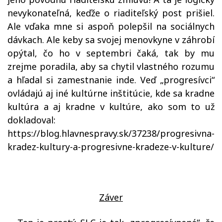
nevykonateľná, keďže o riaditeľský post prišiel.
Ale vďaka mne si aspoň polepšil na sociálnych
dávkach. Ale keby sa svojej menovkyne v záhrobí
opýtal, čo ho v septembri čaká, tak by mu
zrejme poradila, aby sa chytil vlastného rozumu
a hľadal si zamestnanie inde. Veď „progresívci“
ovládajú aj iné kultúrne inštitúcie, kde sa kradne
kultúra a aj kradne v kultúre, ako som to už
dokladoval:
https://blog.hlavnespravy.sk/37238/progresivna-
kradez-kultury-a-progresivne-kradeze-v-kulture/
Záver