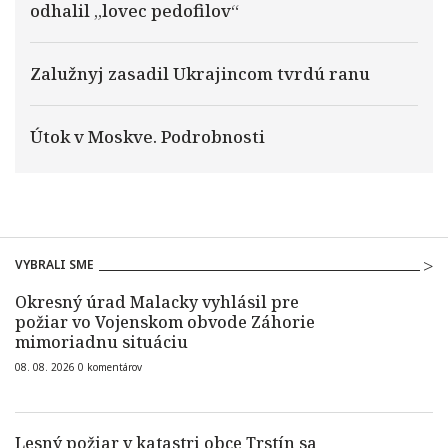
odhalil „lovec pedofilov“
Zalužnyj zasadil Ukrajincom tvrdú ranu
Útok v Moskve. Podrobnosti
VYBRALI SME
Okresný úrad Malacky vyhlásil pre
požiar vo Vojenskom obvode Záhorie
mimoriadnu situáciu
08. 08. 2026
0
komentárov
Lesný požiar v katastri obce Trstín sa