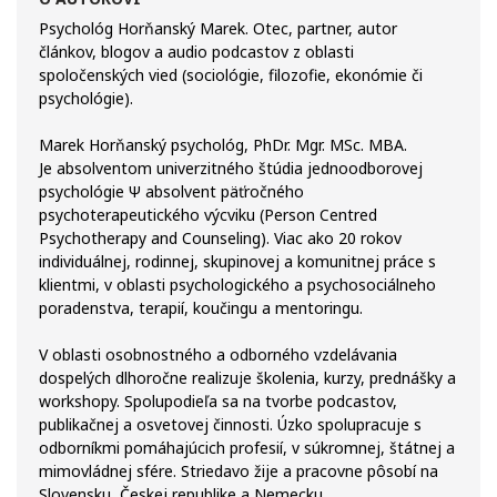
Psychológ Horňanský Marek. Otec, partner, autor
článkov, blogov a audio podcastov z oblasti
spoločenských vied (sociológie, filozofie, ekonómie či
psychológie).
Marek Horňanský psychológ, PhDr. Mgr. MSc. MBA.
Je absolventom univerzitného štúdia jednoodborovej
psychológie Ψ absolvent päťročného
psychoterapeutického výcviku (Person Centred
Psychotherapy and Counseling). Viac ako 20 rokov
individuálnej, rodinnej, skupinovej a komunitnej práce s
klientmi, v oblasti psychologického a psychosociálneho
poradenstva, terapií, koučingu a mentoringu.
V oblasti osobnostného a odborného vzdelávania
dospelých dlhoročne realizuje školenia, kurzy, prednášky a
workshopy. Spolupodieľa sa na tvorbe podcastov,
publikačnej a osvetovej činnosti. Úzko spolupracuje s
odborníkmi pomáhajúcich profesií, v súkromnej, štátnej a
mimovládnej sfére. Striedavo žije a pracovne pôsobí na
Slovensku, Českej republike a Nemecku.