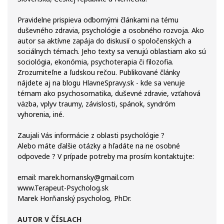
Pravidelne prispieva odbornými článkami na tému
duševného zdravia, psychológie a osobného rozvoja. Ako
autor sa aktívne zapája do diskusií o spoločenských a
sociálnych témach. Jeho texty sa venujú oblastiam ako sú
sociológia, ekonómia, psychoterapia či filozofia.
Zrozumiteľne a ľudskou rečou. Publikované články
nájdete aj na blogu HlavneSpravy.sk - kde sa venuje
témam ako psychosomatika, duševné zdravie, vzťahová
väzba, vplyv traumy, závislosti, spánok, syndróm
vyhorenia, iné.
Zaujali Vás informácie z oblasti psychológie ?
Alebo máte ďalšie otázky a hľadáte na ne osobné
odpovede ? V prípade potreby ma prosím kontaktujte:
email: marek.hornansky@gmail.com
www.Terapeut-Psycholog.sk
Marek Horňanský psycholog, PhDr.
AUTOR V ČÍSLACH