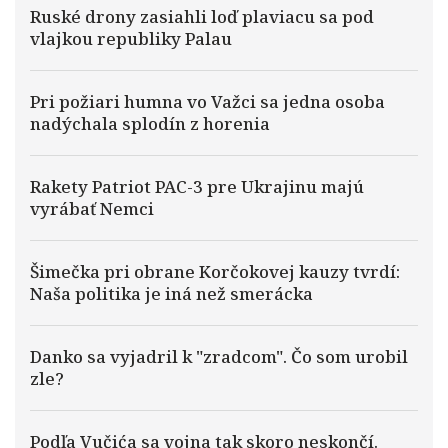
Ruské drony zasiahli loď plaviacu sa pod
vlajkou republiky Palau
Pri požiari humna vo Važci sa jedna osoba
nadýchala splodín z horenia
Rakety Patriot PAC-3 pre Ukrajinu majú
vyrábať Nemci
Šimečka pri obrane Korčokovej kauzy tvrdí:
Naša politika je iná než smerácka
Danko sa vyjadril k "zradcom". Čo som urobil
zle?
Podľa Vučića sa vojna tak skoro neskončí.