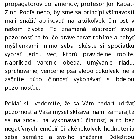
propagátorov bol americký profesor Jon Kabat-
Zinn. Podľa neho, by sme sa
princípi všímavosti
mali snažiť aplikovať na akúkoľvek činnosť v
našom živote. To znamená sústrediť svoju
pozornosť na to, čo práve teraz robíme a nebyť
myšlienkami mimo seba. Skúste si spočiatku
vybrať jednu vec, ktorú pravidelne robíte.
Napríklad varenie obeda, umývanie riadu,
sprchovanie, venčenie psa alebo čokoľvek iné a
začnite túto činnosť vykonávať s bdelou
pozornosťou.
Pokiaľ si uvedomíte, že sa Vám nedarí udržať
pozornosť a Vaša myseľ skĺzava inam, zamerajte
sa na znovu na vykonávanú činnosť, a to bez
negatívnych emócií či akéhokoľvek hodnotenia
seba samého a svojho snaženia. Dôležitou