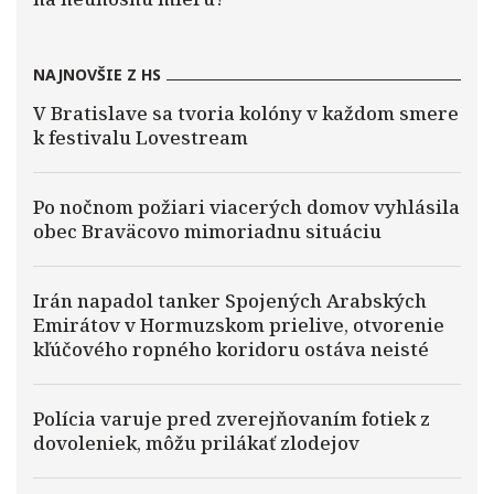
NAJNOVŠIE Z HS
V Bratislave sa tvoria kolóny v každom smere
k festivalu Lovestream
Po nočnom požiari viacerých domov vyhlásila
obec Braväcovo mimoriadnu situáciu
Irán napadol tanker Spojených Arabských
Emirátov v Hormuzskom prielive, otvorenie
kľúčového ropného koridoru ostáva neisté
Polícia varuje pred zverejňovaním fotiek z
dovoleniek, môžu prilákať zlodejov