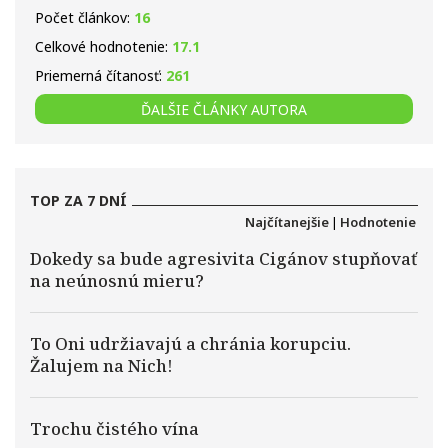
Počet článkov:
16
Celkové hodnotenie:
17.1
Priemerná čítanosť:
261
ĎALŠIE ČLÁNKY AUTORA
TOP ZA 7 DNÍ
Najčítanejšie
|
Hodnotenie
Dokedy sa bude agresivita Cigánov stupňovať
na neúnosnú mieru?
To Oni udržiavajú a chránia korupciu.
Žalujem na Nich!
Trochu čistého vína