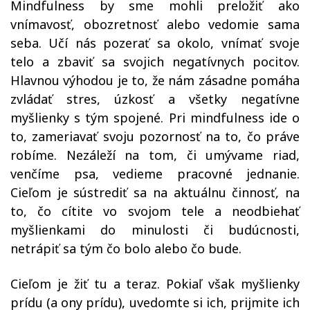
Mindfulness by sme mohli preložiť ako
vnímavosť, obozretnosť alebo vedomie sama
seba. Učí nás pozerať sa okolo, vnímať svoje
telo a zbaviť sa svojich negatívnych pocitov.
Hlavnou výhodou je to, že nám zásadne pomáha
zvládať stres, úzkosť a všetky negatívne
myšlienky s tým spojené. Pri mindfulness ide o
to, zameriavať svoju pozornosť na to, čo práve
robíme. Nezáleží na tom, či umývame riad,
venčíme psa, vedieme pracovné jednanie.
Cieľom je sústrediť sa na aktuálnu činnosť, na
to, čo cítite vo svojom tele a neodbiehať
myšlienkami do minulosti či budúcnosti,
netrápiť sa tým čo bolo alebo čo bude.
Cieľom je žiť tu a teraz. Pokiaľ však myšlienky
prídu (a ony prídu), uvedomte si ich, prijmite ich