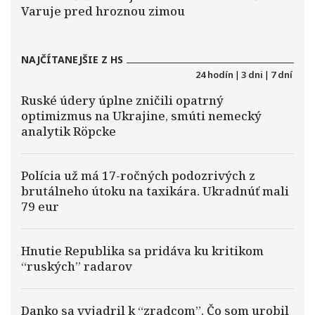
Varuje pred hroznou zimou
NAJČÍTANEJŠIE Z HS
24 hodín
|
3 dni
|
7 dní
Ruské údery úplne zničili opatrný
optimizmus na Ukrajine, smúti nemecký
analytik Röpcke
Polícia už má 17-ročných podozrivých z
brutálneho útoku na taxikára. Ukradnúť mali
79 eur
Hnutie Republika sa pridáva ku kritikom
“ruských” radarov
Danko sa vyjadril k “zradcom”. Čo som urobil