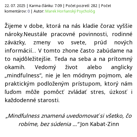
22. 07. 2025 | Karma článku:
7.09
| Počet pozretí:
282
| Počet
komentárov:
0
| Autor:
Marek Horňanský Psychológ
Žijeme v dobe, ktorá na nás kladie čoraz vyššie
nároky.Neustále pracovné povinnosti, rodinné
záväzky, zmeny vo svete, prúd nových
informácií… V tomto zhone často zabúdame na
to najdôležitejšie. Teda na seba a na prítomný
okamih. Vedomý život alebo anglicky
„mindfulness“, nie je len módnym pojmom, ale
praktickým podloženým prístupom, ktorý nám
ľuďom môže pomôcť zvládať stres, úzkosť i
každodenné starosti.
„Mindfulness znamená uvedomovať si všetko, čo
robíme, bez súdenia …“
Jon Kabat-Zinn