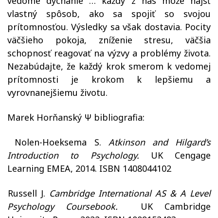
vedomé dýchanie … každý z nás môže nájsť
vlastný spôsob, ako sa spojiť so svojou
prítomnosťou. Výsledky sa však dostavia. Pocity
väčšieho pokoja, zníženie stresu, väčšia
schopnosť reagovať na výzvy a problémy života.
Nezabúdajte, že každý krok smerom k vedomej
prítomnosti je krokom k lepšiemu a
vyrovnanejšiemu životu.
Marek Horňanský Ψ bibliografia:
Nolen-Hoeksema S.
Atkinson and Hilgard’s
Introduction to Psychology.
UK Cengage
Learning EMEA, 2014. ISBN 1408044102
Russell J.
Cambridge International AS & A Level
Psychology Coursebook.
UK Cambridge