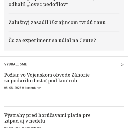
odhalil „lovec pedofilov“
Zalužnyj zasadil Ukrajincom tvrdú ranu
Čo za experiment sa udial na Ceute?
VYBRALI SME
Požiar vo Vojenskom obvode Záhorie
sa podarilo dostať pod kontrolu
08. 08. 2026
0
komentárov
Výstrahy pred horúčavami platia pre
západ aj v nedeľu