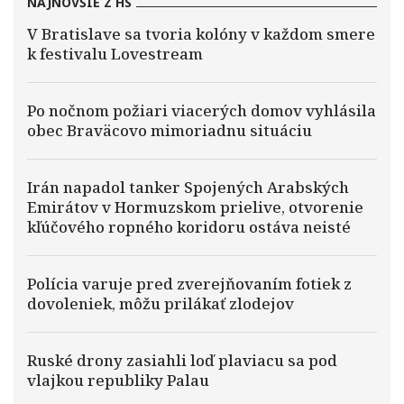
NAJNOVŠIE Z HS
V Bratislave sa tvoria kolóny v každom smere
k festivalu Lovestream
Po nočnom požiari viacerých domov vyhlásila
obec Braväcovo mimoriadnu situáciu
Irán napadol tanker Spojených Arabských
Emirátov v Hormuzskom prielive, otvorenie
kľúčového ropného koridoru ostáva neisté
Polícia varuje pred zverejňovaním fotiek z
dovoleniek, môžu prilákať zlodejov
Ruské drony zasiahli loď plaviacu sa pod
vlajkou republiky Palau