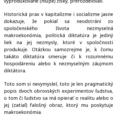
vyprodukované (hlúpe) zisky, prerozdeľovali.
Historická prax v kapitalizme i socializme jasne
dokazuje, že pokiaľ sa neodstráni zo
spoločenského života nezmyselná
makroekonómia, politická diktatúra je jediný
liek na jej nezmysly, ktoré v spoločnosti
produkuje. Otázkou samozrejme je, k čomu
takáto diktatúra smeruje či k rozumnému
hospodáreniu alebo k nezmyselným záujmom
diktátora.
Toto som si nevymyslel, toto je len pragmatický
popis dvoch obrovských experimentov ľudstva,
o tom či ľudstvo sa má opierať o realitu alebo o
jej (zatiaľ) falošný obraz, ktorý mu poskytuje
makroekonómia.