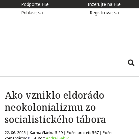
Podporte HS
Inzerujte na HS
Prihlásiť sa
Registrovať sa
Ako vzniklo eldorádo
neokolonializmu zo
socialistického tábora
22. 06. 2025 | Karma článku:
5.29
| Počet pozretí:
567
| Počet
komentárov:
0
| Autor:
Andrej Sablič