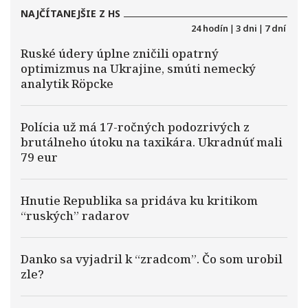
NAJČÍTANEJŠIE Z HS
24 hodín
|
3 dni
|
7 dní
Ruské údery úplne zničili opatrný
optimizmus na Ukrajine, smúti nemecký
analytik Röpcke
Polícia už má 17-ročných podozrivých z
brutálneho útoku na taxikára. Ukradnúť mali
79 eur
Hnutie Republika sa pridáva ku kritikom
“ruských” radarov
Danko sa vyjadril k “zradcom”. Čo som urobil
zle?