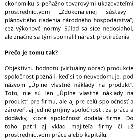
ekonomiku s
p
eňažno-tovarov
ými
ukazovate
ľmi
prostredníctvom „Zdokonalenej sústavy
plánovitého riadenia národného hospodárstva“,
cez výkonové normy.
Súlad sa síce nedosiahol,
ale značne sa tým spomalil nárast protirečenia.
Prečo je tomu tak?
Objektívnu hodnotu (virtuálny obraz) produkcie
spoločnosť pozná i, keď si to neuvedomuje, pod
názvom „Úplne vlastné náklady na produkt“.
Toto, nie sú len „Úplne vlastné náklady na
produkt“ pre firmu, ale aj pre celú spoločnosť a
zároveň, aj jediné príjmy spoločnosti, za prácu a
dodávky, ktoré spoločnosť dodala firme. Do
toho patrí aj vklad majiteľa firmy či už
prostredníctvom práce alebo kapitálu.