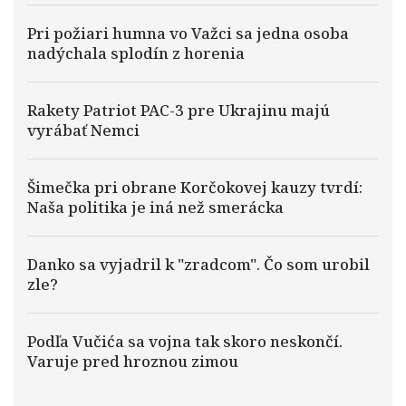
Pri požiari humna vo Važci sa jedna osoba
nadýchala splodín z horenia
Rakety Patriot PAC-3 pre Ukrajinu majú
vyrábať Nemci
Šimečka pri obrane Korčokovej kauzy tvrdí:
Naša politika je iná než smerácka
Danko sa vyjadril k "zradcom". Čo som urobil
zle?
Podľa Vučića sa vojna tak skoro neskončí.
Varuje pred hroznou zimou