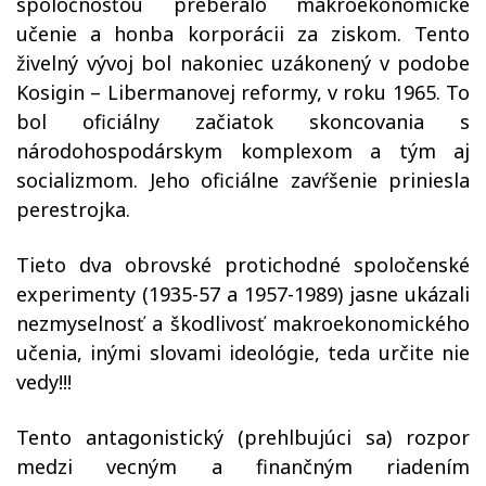
spoločnosťou preberalo makroekonomické
učenie a honba korporácii za ziskom. Tento
živelný vývoj bol nakoniec uzákonený v podobe
Kosigin – Libermanovej reformy, v roku 1965. To
bol oficiálny začiatok skoncovania s
národohospodárskym komplexom a tým aj
socializmom. Jeho oficiálne zavŕšenie priniesla
perestrojka.
Tieto dva obrovské protichodné spoločenské
experimenty (1935-57 a 1957-1989) jasne ukázali
nezmyselnosť a škodlivosť makroekonomického
učenia, inými slovami ideológie, teda určite nie
vedy!!!
Tento antagonistický (prehlbujúci sa) rozpor
medzi vecným a finančným riadením