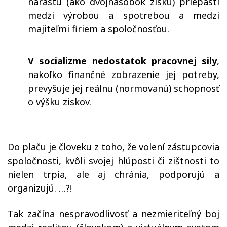
nárastu (ako dvojnásobok zisku) priepasti
medzi výrobou a spotrebou
a
medzi
majiteľmi firiem a spoločnosťou.
V socializme
nedostatok pracovnej sily
,
nakoľko finančné zobrazenie jej potreby,
prevyšuje jej reálnu (normovanú) schopnosť
o výšku ziskov.
Do plaču je človeku z toho, že volen
í
zástupcovia
spoločnosti, kvôli svojej hlúposti či zištnosti to
nielen trpia, ale aj chránia, podporujú
a
organizujú
. …?!
Tak začína nespravodlivosť a nezmieriteľný boj