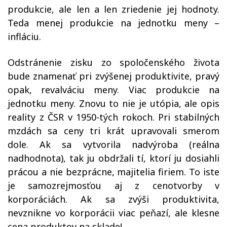
produkcie, ale len a len zriedenie jej hodnoty.
Teda menej produkcie na jednotku meny –
infláciu.
Odstránenie zisku zo spoločenského života
bude znamenať pri zvýšenej produktivite, pravý
opak, revalváciu meny. Viac produkcie na
jednotku meny. Znovu to nie je utópia, ale opis
reality z ČSR v 1950-tých rokoch. Pri stabilných
mzdách sa ceny tri krát upravovali smerom
dole. Ak sa vytvorila nadvýroba (reálna
nadhodnota), tak ju obdržali tí, ktorí ju dosiahli
prácou a nie bezprácne, majitelia firiem. To iste
je samozrejmosťou aj z cenotvorby v
korporáciách. Ak sa zvýši produktivita,
nevznikne vo korporácii viac peňazí, ale klesne
cena produktov na sklade!