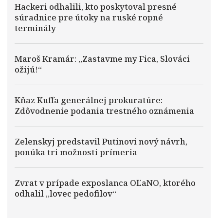
Hackeri odhalili, kto poskytoval presné
súradnice pre útoky na ruské ropné
terminály
Maroš Kramár: „Zastavme my Fica, Slováci
ožijú!“
Kňaz Kuffa generálnej prokuratúre:
Zdôvodnenie podania trestného oznámenia
Zelenskyj predstavil Putinovi nový návrh,
ponúka tri možnosti prímeria
Zvrat v prípade exposlanca OĽaNO, ktorého
odhalil „lovec pedofilov“