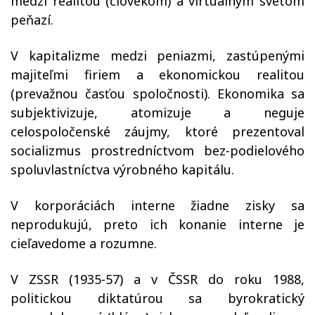
medzi realitou (človekom) a virtuálnym svetom
peňazí.
V kapitalizme medzi peniazmi, zastúpenými
majiteľmi firiem a ekonomickou realitou
(prevažnou časťou spoločnosti). Ekonomika sa
subjektivizuje, atomizuje a neguje
celospoločenské záujmy, ktoré prezentoval
socializmus prostredníctvom bez-podielového
spoluvlastníctva výrobného kapitálu.
V korporáciách interne žiadne zisky sa
neprodukujú, preto ich konanie interne je
cieľavedome a rozumne.
V ZSSR (1935-57) a v ČSSR do roku 1988,
politickou diktatúrou sa byrokratický