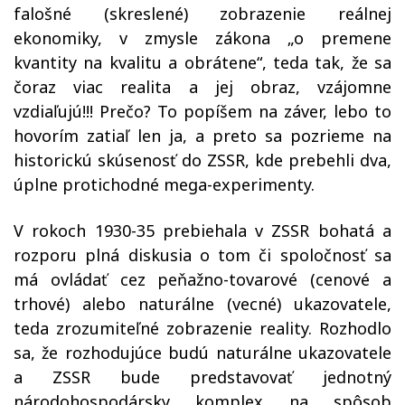
falošné (skreslené) zobrazenie reálnej
ekonomiky, v zmysle zákona „o premene
kvantity na kvalitu a obrátene“, teda tak, že sa
čoraz viac realita a jej obraz, vzájomne
vzdiaľujú!!! Prečo? To popíšem na záver, lebo to
hovorím zatiaľ len ja, a preto sa pozrieme na
historickú skúsenosť do ZSSR, kde prebehli dva,
úplne protichodné mega-experimenty.
V rokoch 1930-35 prebiehala v ZSSR bohatá a
rozporu plná diskusia o tom či spoločnosť sa
má ovládať cez peňažno-tovarové (cenové a
trhové) alebo naturálne (vecné) ukazovatele,
teda zrozumiteľné zobrazenie reality. Rozhodlo
sa, že rozhodujúce budú naturálne ukazovatele
a ZSSR bude predstavovať jednotný
národohospodársky komplex na spôsob