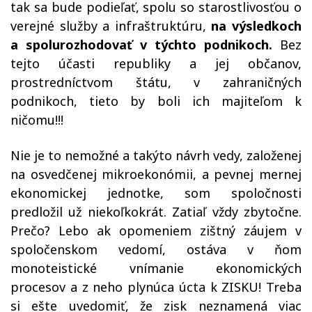
tak sa bude podieľať, spolu so starostlivosťou o
verejné služby a infraštruktúru,
na výsledkoch
a spolurozhodovať v týchto podnikoch.
Bez
tejto účasti republiky a jej občanov,
prostredníctvom štátu, v zahraničných
podnikoch, tieto by boli ich majiteľom k
ničomu!!!
Nie je to nemožné a takýto návrh vedy, založenej
na osvedčenej mikroekonómii, a pevnej mernej
ekonomickej jednotke, som spoločnosti
predložil už niekoľkokrát. Zatiaľ vždy zbytočne.
Prečo? Lebo ak opomeniem zištný záujem v
spoločenskom vedomí, ostáva v ňom
monoteistické vnímanie ekonomických
procesov a z neho plynúca úcta k ZISKU! Treba
si ešte uvedomiť, že zisk neznamená viac