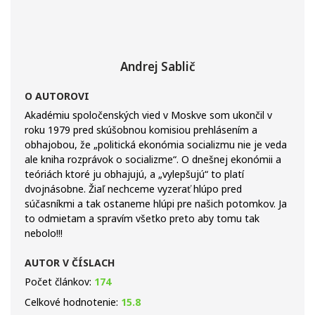
Andrej Sablič
O AUTOROVI
Akadémiu spoločenských vied v Moskve som ukončil v
roku 1979 pred skúšobnou komisiou prehlásením a
obhajobou, že „politická ekonómia socializmu nie je veda
ale kniha rozprávok o socializme“. O dnešnej ekonómii a
teóriách ktoré ju obhajujú, a „vylepšujú“ to platí
dvojnásobne. Žiaľ nechceme vyzerať hlúpo pred
súčasníkmi a tak ostaneme hlúpi pre našich potomkov. Ja
to odmietam a spravím všetko preto aby tomu tak
nebolo!!!
AUTOR V ČÍSLACH
Počet článkov:
174
Celkové hodnotenie:
15.8