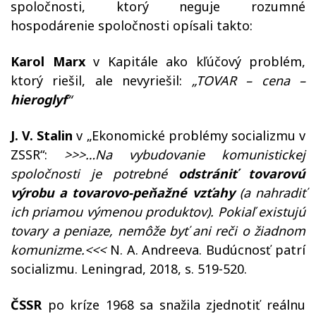
spoločnosti, ktorý neguje rozumné
hospodárenie spoločnosti opísali takto:
Karol Marx
v Kapitále ako kľúčový problém,
ktorý riešil, ale nevyriešil:
„TOVAR – cena –
hieroglyf
“
J
. V. Stalin
v „Ekonomické problémy socializmu v
ZSSR“:
>>>
…Na vybudovanie komunistickej
spoločnosti je potrebné
odstrániť tovarovú
výrobu a tovarovo-peňažné vzťahy
(a nahradiť
ich priamou výmenou produktov). Pokiaľ existujú
tovary a peniaze, nemôže byť ani reči o žiadnom
komunizme.<<<
N. A. Andreeva. Budúcnosť patrí
socializmu. Leningrad, 2018, s. 519-520.
ČSSR
po kríze 1968 sa snažila zjednotiť reálnu