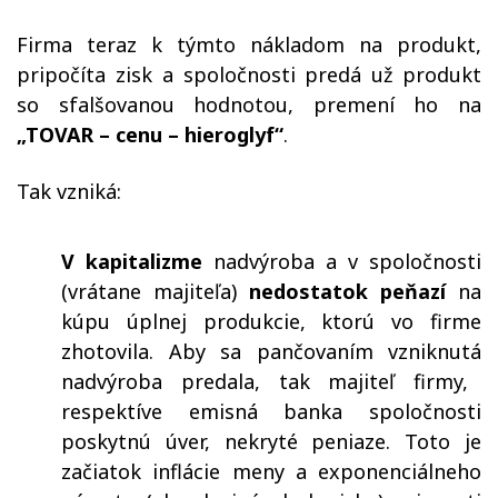
Firma teraz k týmto nákladom na produkt,
pripočíta zisk a spoločnosti predá už produkt
so sfalšovanou hodnotou, premení ho na
„TOVAR – cenu – hieroglyf“
.
Tak vzniká:
V kapitalizme
nadvýroba a v spoločnosti
(vrátane majiteľa)
nedostatok peňazí
na
kúpu
úplnej
produkcie, ktorú vo firme
zhotovila.
Aby sa pančovaním vzniknut
á
nadvýroba predala, tak majiteľ firmy,
respektíve emisná banka spoločnosti
poskytnú úver, nekryté peniaze
.
Toto je
začiatok inflácie meny a exponenciálneho