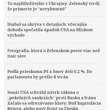
To najdôležitejšie z Ukrajiny: Zelenský tvrdí,
že prímerie je “nevyhnutné”
Diabol sa skrýva v detailoch: včerajšia
dohoda spečatila úpadok USA na Blízkom
východe
Fotografia, ktorá o Zelenskom povie viac než
tisíc slov
Podľa prieskumu PS a Smer delí 0,2 %. Do
parlamentu by prešlo 8 strán
Senát USA schválil návrh zákona o
„pekelných sankciách“ proti Rusku a Iránu
Začalo sa odrezávanie hlavy: Buď kapitulácia
Kyjeva, alebo nový front vo Fínsku