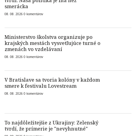
tvrdí: Naša politika je iná než
smerácka
08. 08. 2026
0
komentárov
Ministerstvo školstva organizuje po
krajských mestách vysvetľujúce turné o
zmenách vo vzdelávaní
08. 08. 2026
0
komentárov
V Bratislave sa tvoria kolóny v každom
smere k festivalu Lovestream
08. 08. 2026
0
komentárov
To najdôležitejšie z Ukrajiny: Zelenský
tvrdí, že prímerie je "nevyhnutné"