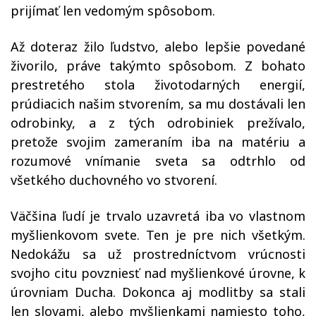
prijímať len vedomým spôsobom.
Až doteraz žilo ľudstvo, alebo lepšie povedané
živorilo, práve takýmto spôsobom. Z bohato
prestretého stola životodarných energií,
prúdiacich našim stvorením, sa mu dostávali len
odrobinky, a z tých odrobiniek prežívalo,
pretože svojim zameraním iba na matériu a
rozumové vnímanie sveta sa odtrhlo od
všetkého duchovného vo stvorení.
Väčšina ľudí je trvalo uzavretá iba vo vlastnom
myšlienkovom svete. Ten je pre nich všetkým.
Nedokážu sa už prostredníctvom vrúcnosti
svojho citu povzniesť nad myšlienkové úrovne, k
úrovniam Ducha. Dokonca aj modlitby sa stali
len slovami, alebo myšlienkami namiesto toho,