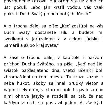
povzbudenie Otcovo, o ktorom ste už z mojich
úst počuli. Lebo Ján krstil vodou, vás však
pokrstí Duch Svätý po nemnohých dňoch.“
A o trochu ďalej sa píše: „Keď zostúpi na vás
Duch Svätý, dostanete silu a budete mi
svedkami v Jeruzaleme a v celom Júdsku i
Samárii a až po kraj sveta.“
A zase o trochu ďalej, v kapitole s názvom
príchod Ducha Svätého, sa píše: „Keď nadišiel
sviatok päťdesiateho dňa, všetci učeníci boli
zhromaždení na tom mieste. Tu zrazu zaznel z
neba hukot, akoby sa hnal prudký vietor a
naplnil celý dom, v ktorom boli. I zjavili sa nad
nimi ohnivé jazyky a rozdelili sa tak, že nad
každým z nich sa postavil jeden. A všetkých