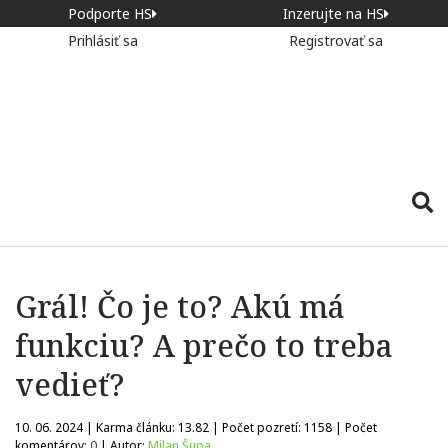
Podporte HS
Inzerujte na HS
Prihlásiť sa
Registrovať sa
Grál! Čo je to? Akú má
funkciu? A prečo to treba
vedieť?
10. 06. 2024 | Karma článku:
13.82
| Počet pozretí:
1158
| Počet
komentárov:
0
| Autor:
Milan Šupa