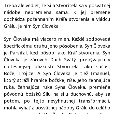
Treba ale vedieť, že Sila Stvoriteľa sa v posvätnej
nádobe nepremieňa sama. K jej premene
dochádza požehnaním Kráľa stvorenia a vládcu
Grálu. Je ním Syn Človeka!
Syn Človeka má viacero mien. Každé zodpovedá
špecifickému druhu jeho pôsobenia. Syn Človeka
je Parsifal, keď pôsobí ako Kráľ stvorenia. Syn
Človeka je zároveň Duch Svätý, prebývajúci v
najtesnejšej blízkosti Stvoriteľa, ako súčasť
Božej Trojice. A Syn Človeka je tiež Imanuel,
ktorý stráži hranice božskej ríše. Jeho žehnajúca
ruka, žehnajúca ruka Syna Človeka, premieňa
pôvodnú božskú Silu na silu duchovnú, aby sa
potom, po tejto nevyhnutnej transformácii,
mohla vyliať z posvätnej nádoby Grálu do celého