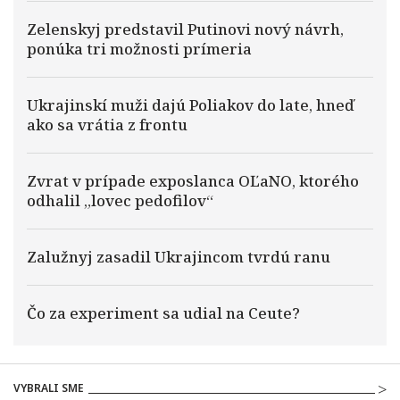
Zelenskyj predstavil Putinovi nový návrh,
ponúka tri možnosti prímeria
Ukrajinskí muži dajú Poliakov do late, hneď
ako sa vrátia z frontu
Zvrat v prípade exposlanca OĽaNO, ktorého
odhalil „lovec pedofilov“
Zalužnyj zasadil Ukrajincom tvrdú ranu
Čo za experiment sa udial na Ceute?
VYBRALI SME