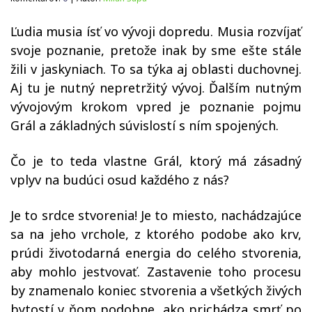
Ľudia musia ísť vo vývoji dopredu. Musia rozvíjať
svoje poznanie, pretože inak by sme ešte stále
žili v jaskyniach. To sa týka aj oblasti duchovnej.
Aj tu je nutný nepretržitý vývoj. Ďalším nutným
vývojovým krokom vpred je poznanie pojmu
Grál a základných súvislostí s ním spojených.
Čo je to teda vlastne Grál, ktorý má zásadný
vplyv na budúci osud každého z nás?
Je to srdce stvorenia! Je to miesto, nachádzajúce
sa na jeho vrchole, z ktorého podobe ako krv,
prúdi životodarná energia do celého stvorenia,
aby mohlo jestvovať. Zastavenie toho procesu
by znamenalo koniec stvorenia a všetkých živých
bytostí v ňom podobne, ako prichádza smrť po