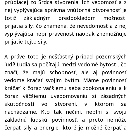
prúdiacej zo Srdca stvorenia. Ich vedomosť a z
nej vyplývajúca správna vnútorná otvorenosť je
totiž základným predpokladom možnosti
prijatia sily, čo znamená, že nevedomosť a z nej
vyplývajúca nepripravenosť naopak znemožňuje
prijatie tejto sily.
A práve toto je nešťastný prípad pozemských
ľudí! Ľudia sa počítajú medzi vedomé bytosti, čo
značí, že majú schopnosť, ale aj povinnosť
vedome kráčať svojim bytím. Máme povinnosť
kráčať k čoraz väčšiemu seba zdokonaleniu a k
čoraz väčšiemu uvedomovaniu si zásadných
skutočností vo stvorení, v ktorom sa
nachádzame. Kto tak nečiní, neplní si svoju
základnú ľudskú povinnosť, a preto nemôže
čerpať sily a energie, ktoré je možné čerpať a