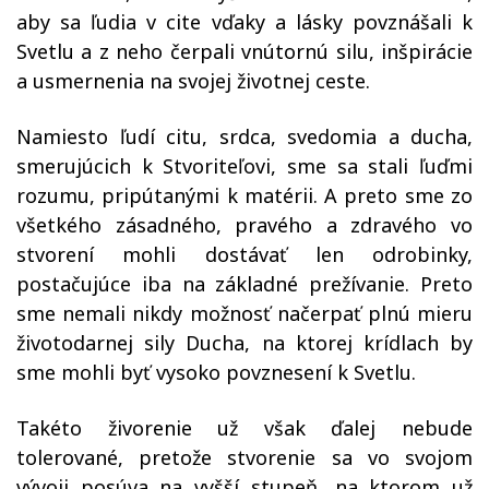
aby sa ľudia v cite vďaky a lásky povznášali k
Svetlu a z neho čerpali vnútornú silu, inšpirácie
a usmernenia na svojej životnej ceste.
Namiesto ľudí citu, srdca, svedomia a ducha,
smerujúcich k Stvoriteľovi, sme sa stali ľuďmi
rozumu, pripútanými k matérii. A preto sme zo
všetkého zásadného, pravého a zdravého vo
stvorení mohli dostávať len odrobinky,
postačujúce iba na základné prežívanie. Preto
sme nemali nikdy možnosť načerpať plnú mieru
životodarnej sily Ducha, na ktorej krídlach by
sme mohli byť vysoko povznesení k Svetlu.
Takéto živorenie už však ďalej nebude
tolerované, pretože stvorenie sa vo svojom
vývoji posúva na vyšší stupeň, na ktorom už