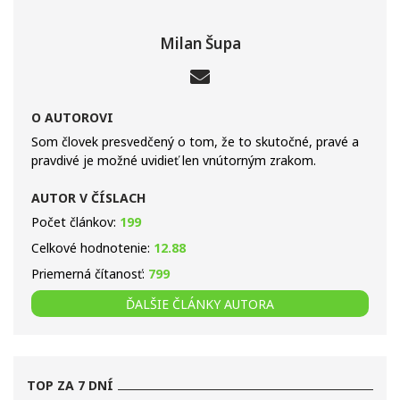
Milan Šupa
O AUTOROVI
Som človek presvedčený o tom, že to skutočné, pravé a
pravdivé je možné uvidieť len vnútorným zrakom.
AUTOR V ČÍSLACH
Počet článkov:
199
Celkové hodnotenie:
12.88
Priemerná čítanosť:
799
ĎALŠIE ČLÁNKY AUTORA
TOP ZA 7 DNÍ