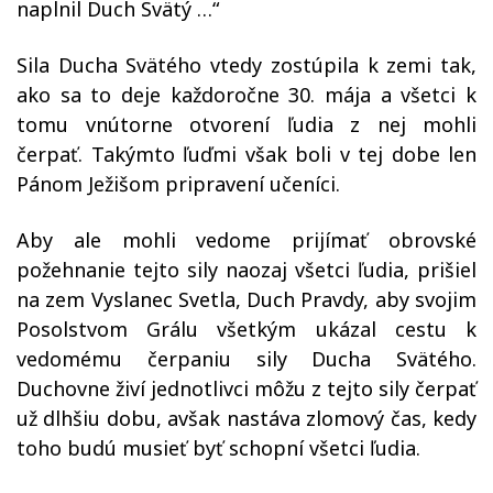
naplnil Duch Svätý …“
Sila Ducha Svätého vtedy zostúpila k zemi tak,
ako sa to deje každoročne 30. mája a všetci k
tomu vnútorne otvorení ľudia z nej mohli
čerpať. Takýmto ľuďmi však boli v tej dobe len
Pánom Ježišom pripravení učeníci.
Aby ale mohli vedome prijímať obrovské
požehnanie tejto sily naozaj všetci ľudia, prišiel
na zem Vyslanec Svetla, Duch Pravdy, aby svojim
Posolstvom Grálu všetkým ukázal cestu k
vedomému čerpaniu sily Ducha Svätého.
Duchovne živí jednotlivci môžu z tejto sily čerpať
už dlhšiu dobu, avšak nastáva zlomový čas, kedy
toho budú musieť byť schopní všetci ľudia.