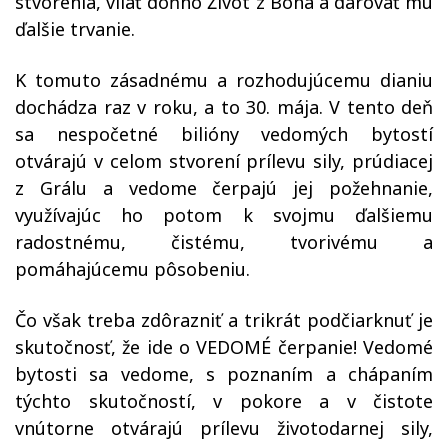
stvorenia, vliať doňho Život z Boha a darovať mu
ďalšie trvanie.
K tomuto zásadnému a rozhodujúcemu dianiu
dochádza raz v roku, a to 30. mája. V tento deň
sa nespočetné bilióny vedomých bytostí
otvárajú v celom stvorení prílevu sily, prúdiacej
z Grálu a vedome čerpajú jej požehnanie,
využívajúc ho potom k svojmu ďalšiemu
radostnému, čistému, tvorivému a
pomáhajúcemu pôsobeniu.
Čo však treba zdôrazniť a trikrát podčiarknuť je
skutočnosť, že ide o VEDOMÉ čerpanie! Vedomé
bytosti sa vedome, s poznaním a chápaním
týchto skutočností, v pokore a v čistote
vnútorne otvárajú prílevu životodarnej sily,