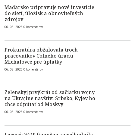
Maďarsko pripravuje nové investície
do sietí, úložísk a obnoviteľných
zdrojov
06. 08. 2026
0
komentárov
Prokuratúra obžalovala troch
pracovníkov Colného úradu
Michalovce pre úplatky
06. 08. 2026
0
komentárov
Zelenskyj prvýkrát od začiatku vojny
na Ukrajine navštívi Srbsko, Kyjev ho
chce odpútať od Moskvy
06. 08. 2026
0
komentárov
Lacová: VšZP finančne znevýhodnila