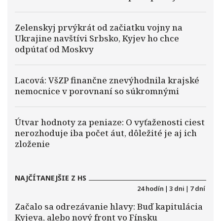
Zelenskyj prvýkrát od začiatku vojny na
Ukrajine navštívi Srbsko, Kyjev ho chce
odpútať od Moskvy
Lacová: VšZP finančne znevýhodnila krajské
nemocnice v porovnaní so súkromnými
Útvar hodnoty za peniaze: O vyťaženosti ciest
nerozhoduje iba počet áut, dôležité je aj ich
zloženie
NAJČÍTANEJŠIE Z HS
24 hodín
|
3 dni
|
7 dní
Začalo sa odrezávanie hlavy: Buď kapitulácia
Kyjeva, alebo nový front vo Fínsku