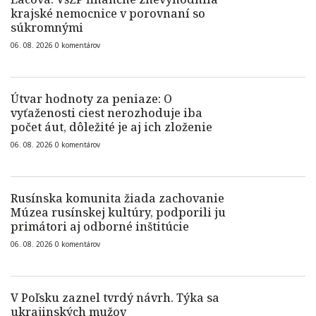
krajské nemocnice v porovnaní so
súkromnými
06. 08. 2026
0
komentárov
Útvar hodnoty za peniaze: O
vyťaženosti ciest nerozhoduje iba
počet áut, dôležité je aj ich zloženie
06. 08. 2026
0
komentárov
Rusínska komunita žiada zachovanie
Múzea rusínskej kultúry, podporili ju
primátori aj odborné inštitúcie
06. 08. 2026
0
komentárov
V Poľsku zaznel tvrdý návrh. Týka sa
ukrajinských mužov