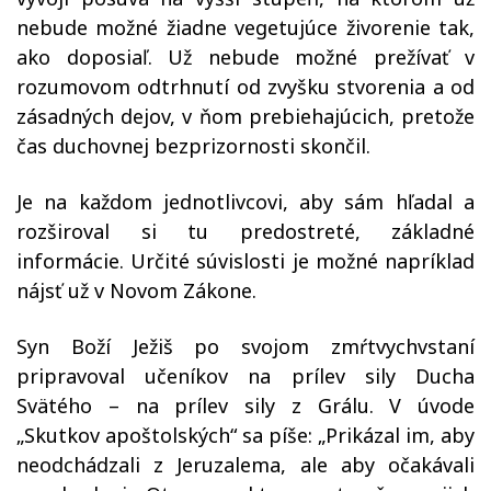
nebude možné žiadne vegetujúce živorenie tak,
ako doposiaľ. Už nebude možné prežívať v
rozumovom odtrhnutí od zvyšku stvorenia a od
zásadných dejov, v ňom prebiehajúcich, pretože
čas duchovnej bezprizornosti skončil.
Je na každom jednotlivcovi, aby sám hľadal a
rozširoval si tu predostreté, základné
informácie. Určité súvislosti je možné napríklad
nájsť už v Novom Zákone.
Syn Boží Ježiš po svojom zmŕtvychvstaní
pripravoval učeníkov na prílev sily Ducha
Svätého – na prílev sily z Grálu. V úvode
„Skutkov apoštolských“ sa píše: „Prikázal im, aby
neodchádzali z Jeruzalema, ale aby očakávali